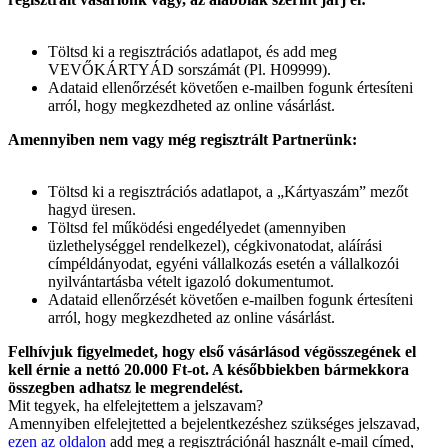
Töltsd ki a regisztrációs adatlapot, és add meg
VEVŐKÁRTYÁD sorszámát (Pl. H09999).
Adataid ellenőrzését követően e-mailben fogunk értesíteni
arról, hogy megkezdheted az online vásárlást.
Amennyiben nem vagy még regisztrált Partnerünk:
Töltsd ki a regisztrációs adatlapot, a „Kártyaszám” mezőt
hagyd üresen.
Töltsd fel működési engedélyedet (amennyiben
üzlethelységgel rendelkezel), cégkivonatodat, aláírási
címpéldányodat, egyéni vállalkozás esetén a vállalkozói
nyilvántartásba vételt igazoló dokumentumot.
Adataid ellenőrzését követően e-mailben fogunk értesíteni
arról, hogy megkezdheted az online vásárlást.
Felhívjuk figyelmedet, hogy első vásárlásod végösszegének el
kell érnie a nettó 20.000 Ft-ot. A későbbiekben bármekkora
összegben adhatsz le megrendelést.
Mit tegyek, ha elfelejtettem a jelszavam?
Amennyiben elfelejtetted a bejelentkezéshez szükséges jelszavad,
ezen az oldalon
add meg a regisztrációnál használt e-mail címed,