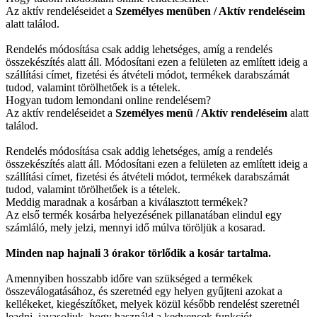
Az aktív rendeléseidet a
Személyes menüben / Aktív rendeléseim
alatt találod.
Rendelés módosítása csak addig lehetséges, amíg a rendelés
összekészítés alatt áll. Módosítani ezen a felületen az említett ideig a
szállítási címet, fizetési és átvételi módot, termékek darabszámát
tudod, valamint törölhetőek is a tételek.
Hogyan tudom lemondani online rendelésem?
Az aktív rendeléseidet a
Személyes menü / Aktív rendeléseim
alatt
találod.
Rendelés módosítása csak addig lehetséges, amíg a rendelés
összekészítés alatt áll. Módosítani ezen a felületen az említett ideig a
szállítási címet, fizetési és átvételi módot, termékek darabszámát
tudod, valamint törölhetőek is a tételek.
Meddig maradnak a kosárban a kiválasztott termékek?
Az első termék kosárba helyezésének pillanatában elindul egy
számláló, mely jelzi, mennyi idő múlva töröljük a kosarad.
Minden nap hajnali 3 órakor törlődik a kosár tartalma.
Amennyiben hosszabb időre van szükséged a termékek
összeválogatásához, és szeretnéd egy helyen gyűjteni azokat a
kellékeket, kiegészítőket, melyek közül később rendelést szeretnél
leadni, javasoljuk, hogy használd a kedvencek funkciót.