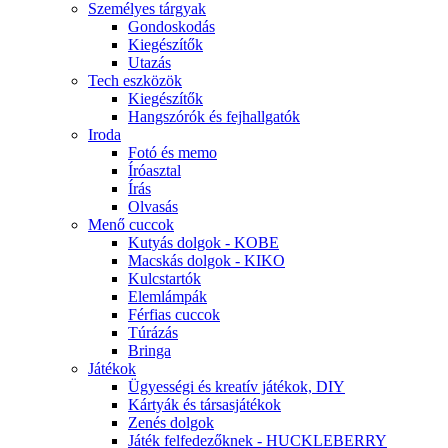
Személyes tárgyak
Gondoskodás
Kiegészítők
Utazás
Tech eszközök
Kiegészítők
Hangszórók és fejhallgatók
Iroda
Fotó és memo
Íróasztal
Írás
Olvasás
Menő cuccok
Kutyás dolgok - KOBE
Macskás dolgok - KIKO
Kulcstartók
Elemlámpák
Férfias cuccok
Túrázás
Bringa
Játékok
Ügyességi és kreatív játékok, DIY
Kártyák és társasjátékok
Zenés dolgok
Játék felfedezőknek - HUCKLEBERRY