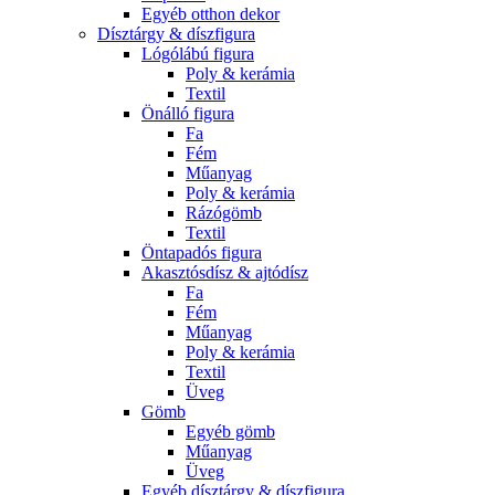
Egyéb otthon dekor
Dísztárgy & díszfigura
Lógólábú figura
Poly & kerámia
Textil
Önálló figura
Fa
Fém
Műanyag
Poly & kerámia
Rázógömb
Textil
Öntapadós figura
Akasztósdísz & ajtódísz
Fa
Fém
Műanyag
Poly & kerámia
Textil
Üveg
Gömb
Egyéb gömb
Műanyag
Üveg
Egyéb dísztárgy & díszfigura