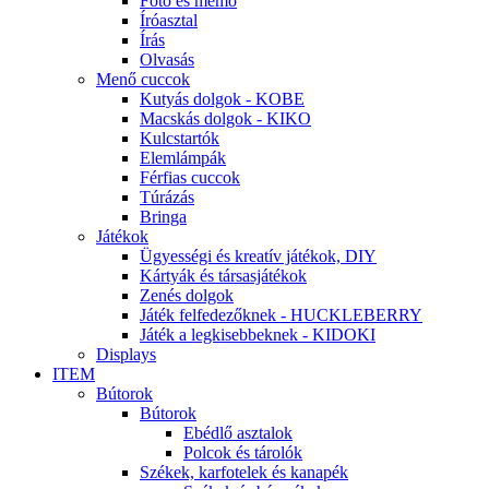
Fotó és memo
Íróasztal
Írás
Olvasás
Menő cuccok
Kutyás dolgok - KOBE
Macskás dolgok - KIKO
Kulcstartók
Elemlámpák
Férfias cuccok
Túrázás
Bringa
Játékok
Ügyességi és kreatív játékok, DIY
Kártyák és társasjátékok
Zenés dolgok
Játék felfedezőknek - HUCKLEBERRY
Játék a legkisebbeknek - KIDOKI
Displays
ITEM
Bútorok
Bútorok
Ebédlő asztalok
Polcok és tárolók
Székek, karfotelek és kanapék