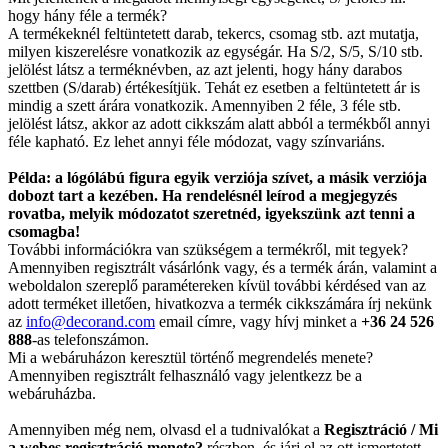
hogy hány féle a termék?
A termékeknél feltüntetett darab, tekercs, csomag stb. azt mutatja,
milyen kiszerelésre vonatkozik az egységár. Ha S/2, S/5, S/10 stb.
jelölést látsz a terméknévben, az azt jelenti, hogy hány darabos
szettben (S/darab) értékesítjük. Tehát ez esetben a feltüntetett ár is
mindig a szett árára vonatkozik. Amennyiben 2 féle, 3 féle stb.
jelölést látsz, akkor az adott cikkszám alatt abból a termékből annyi
féle kapható. Ez lehet annyi féle módozat, vagy színvariáns.
Példa: a lógólábú figura egyik verziója szívet, a másik verziója
dobozt tart a kezében. Ha rendelésnél leírod a megjegyzés
rovatba, melyik módozatot szeretnéd, igyekszünk azt tenni a
csomagba!
További információkra van szükségem a termékről, mit tegyek?
Amennyiben regisztrált vásárlónk vagy, és a termék árán, valamint a
weboldalon szereplő paramétereken kívül további kérdésed van az
adott terméket illetően, hivatkozva a termék cikkszámára írj nekünk
az
info@decorand.com
email címre, vagy hívj minket a
+36 24 526
888
-as telefonszámon.
Mi a webáruházon keresztül történő megrendelés menete?
Amennyiben regisztrált felhasználó vagy jelentkezz be a
webáruházba.
Amennyiben még nem, olvasd el a tudnivalókat a
Regisztráció / Mi
a webes regisztráció menete?
részben, és járj el az ott ismertetett