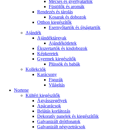
Mécses és gyertyatartók
Füstölők és aromák
Rendezés és tárolás
Kosarak és dobozok
Otthon kiegészítők
Esernyőtartók és újságtartók
Ajándék
Ajándéktárgyak
Ajándékötletek
Ékszertartók és kisdobozok
Képkeretek
Gyermek kiegészítők
Plüssök és babák
Kollekciók
Karácsony
Figurák
Világítás
Nortene
Kültéri kiegészítők
Ágyásszegélyek
Apácarácsok
Belátás korlátozás
Dekoratív panelek és kiegészítőik
Galvanizált drótfonatok
Galvanizált négyzetrácsok