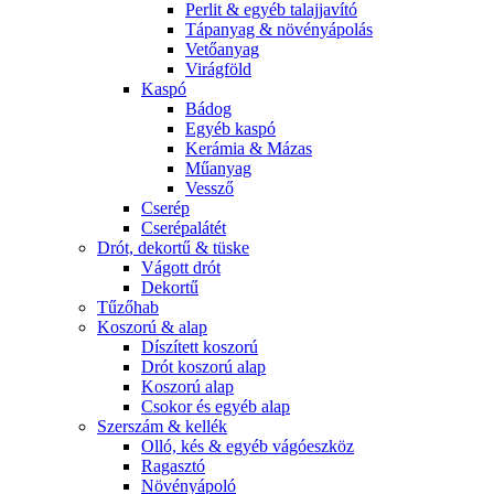
Perlit & egyéb talajjavító
Tápanyag & növényápolás
Vetőanyag
Virágföld
Kaspó
Bádog
Egyéb kaspó
Kerámia & Mázas
Műanyag
Vessző
Cserép
Cserépalátét
Drót, dekortű & tüske
Vágott drót
Dekortű
Tűzőhab
Koszorú & alap
Díszített koszorú
Drót koszorú alap
Koszorú alap
Csokor és egyéb alap
Szerszám & kellék
Olló, kés & egyéb vágóeszköz
Ragasztó
Növényápoló