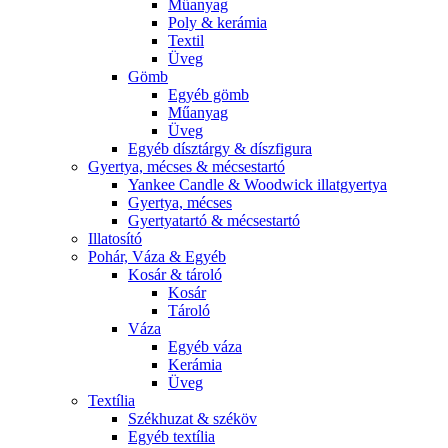
Műanyag
Poly & kerámia
Textil
Üveg
Gömb
Egyéb gömb
Műanyag
Üveg
Egyéb dísztárgy & díszfigura
Gyertya, mécses & mécsestartó
Yankee Candle & Woodwick illatgyertya
Gyertya, mécses
Gyertyatartó & mécsestartó
Illatosító
Pohár, Váza & Egyéb
Kosár & tároló
Kosár
Tároló
Váza
Egyéb váza
Kerámia
Üveg
Textília
Székhuzat & széköv
Egyéb textília