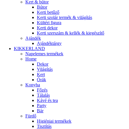
Kert & bútor
Bútor
Kerti betűző
Kerti szolár termék & világítás
Kültéri figura
Kerti dekor
Kerti szerszám & kellék & kiegészítő
Ajándék
Ajándéktárgy
KIKKERLAND
Napelemes termékek
Home
Dekor
Világítás
Kert
Órák
Konyha
Főzés
Tálalás
Kávé és tea
Party
Bár
Fürdő
Higiéniai termékek
Tisztítás