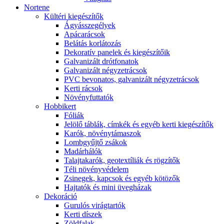
Nortene
Kültéri kiegészítők
Ágyásszegélyek
Apácarácsok
Belátás korlátozás
Dekoratív panelek és kiegészítőik
Galvanizált drótfonatok
Galvanizált négyzetrácsok
PVC bevonatos, galvanizált négyzetrácsok
Kerti rácsok
Növényfuttatók
Hobbikert
Fóliák
Jelölő táblák, címkék és egyéb kerti kiegészítők
Karók, növénytámaszok
Lombgyűjtő zsákok
Madárhálók
Talajtakarók, geotextíliák és rögzítők
Téli növényvédelem
Zsinegek, kapcsok és egyéb kötözők
Hajtatók és mini üvegházak
Dekoráció
Gurulós virágtartók
Kerti díszek
Zöldfalak