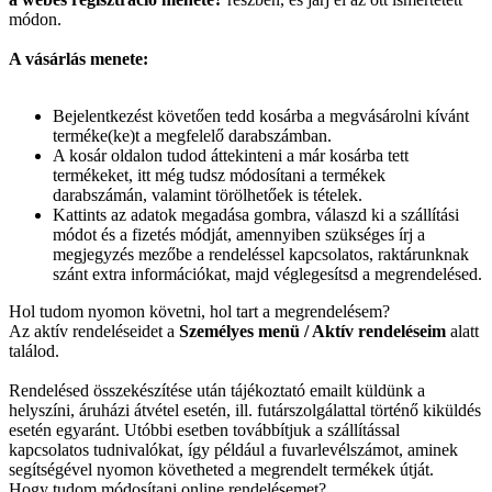
módon.
A vásárlás menete:
Bejelentkezést követően tedd kosárba a megvásárolni kívánt
terméke(ke)t a megfelelő darabszámban.
A kosár oldalon tudod áttekinteni a már kosárba tett
termékeket, itt még tudsz módosítani a termékek
darabszámán, valamint törölhetőek is tételek.
Kattints az adatok megadása gombra, válaszd ki a szállítási
módot és a fizetés módját, amennyiben szükséges írj a
megjegyzés mezőbe a rendeléssel kapcsolatos, raktárunknak
szánt extra információkat, majd véglegesítsd a megrendelésed.
Hol tudom nyomon követni, hol tart a megrendelésem?
Az aktív rendeléseidet a
Személyes menü / Aktív rendeléseim
alatt
találod.
Rendelésed összekészítése után tájékoztató emailt küldünk a
helyszíni, áruházi átvétel esetén, ill. futárszolgálattal történő kiküldés
esetén egyaránt. Utóbbi esetben továbbítjuk a szállítással
kapcsolatos tudnivalókat, így például a fuvarlevélszámot, aminek
segítségével nyomon követheted a megrendelt termékek útját.
Hogy tudom módosítani online rendelésemet?