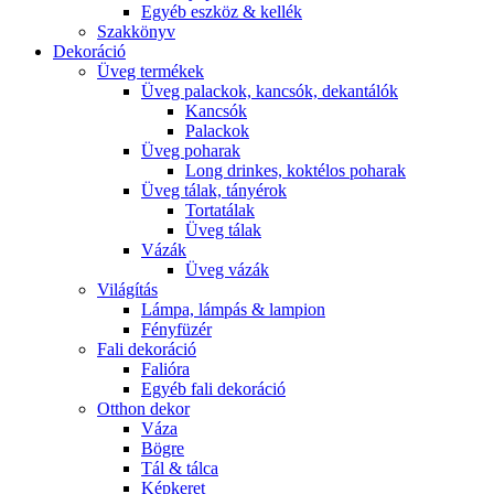
Egyéb eszköz & kellék
Szakkönyv
Dekoráció
Üveg termékek
Üveg palackok, kancsók, dekantálók
Kancsók
Palackok
Üveg poharak
Long drinkes, koktélos poharak
Üveg tálak, tányérok
Tortatálak
Üveg tálak
Vázák
Üveg vázák
Világítás
Lámpa, lámpás & lampion
Fényfüzér
Fali dekoráció
Falióra
Egyéb fali dekoráció
Otthon dekor
Váza
Bögre
Tál & tálca
Képkeret