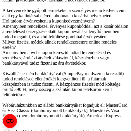
A kedvencekbe gyűjtött termékeket a személyes menü kedvenceim
alatt egy kattintással eléred, ahonnan a kosárba helyezheted.
Hol tudom érvényesíteni a kuponkedvezményem?
Amennyiben rendelkezel érvényes kuponkóddal, azt a kosár oldalon
a rendelésed összegzése alatti kupon beváltása lenyíló menüben
tudod megadni, és a kód feltöltése gombbal érvényesíteni.
Milyen fizetési módok állnak rendelkezésemre online rendelés
esetén?
Amennyiben a webshopon keresztül adtad le rendelésed és
személyes, áruházi átvételt választottál, készpénzben vagy
bankkártyával tudsz fizetni az áru átvételekor.
Kiszállítás esetén bankkártyával (SimplePay rendszeren keresztül)
tudod rendelésed ellenértékét kiegyenlíteni ill. a futárnak
készpénzben is tudsz fizetni. A készpénzes fizetési mód költsége
bruttó 390 Ft, mely összeg a számlán külön tételsoron kerül
feltüntetésre.
Webáruházunkban az alábbi bankkártyákat fogadjuk el: MasterCard
és Visa Classic (dombornyomott bankkártyák), Maestro és Visa
Electron (nem dombornyomott bankkártyák), American Express
kártyák.