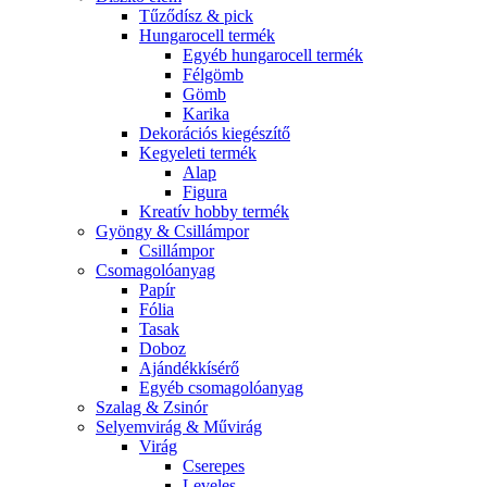
Tűződísz & pick
Hungarocell termék
Egyéb hungarocell termék
Félgömb
Gömb
Karika
Dekorációs kiegészítő
Kegyeleti termék
Alap
Figura
Kreatív hobby termék
Gyöngy & Csillámpor
Csillámpor
Csomagolóanyag
Papír
Fólia
Tasak
Doboz
Ajándékkísérő
Egyéb csomagolóanyag
Szalag & Zsinór
Selyemvirág & Művirág
Virág
Cserepes
Leveles