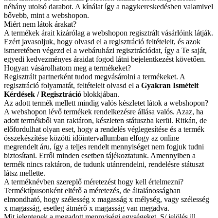
néhány utolsó darabot. A kínálat így a nagykereskedésben valamivel
bővebb, mint a webshopon.
Miért nem látok árakat?
A termékek árait kizárólag a webshopon regisztrált vásárlóink látják.
Ezért javasoljuk, hogy olvasd el a regisztráció feltételeit, és azok
ismeretében végezd el a webáruházi regisztrációdat, így a Te saját,
egyedi kedvezményes áraidat fogod látni bejelentkezést követően.
Hogyan vásárolhatom meg a termékeket?
Regisztrált partnerként tudod megvásárolni a termékeket. A
regisztráció folyamatát, feltételeit olvasd el a
Gyakran Ismételt
Kérdések / Regisztráció
blokkjában.
Az adott termék mellett mindig valós készletet látok a webshopon?
A webshopon lévő termékek rendelkezésre állása valós. Azaz, ha
adott termékből van raktáron, készleten státuszba kerül. Ritkán, de
előfordulhat olyan eset, hogy a rendelés véglegesítése és a termék
összekészítése közötti időintervallumban elfogy az online
megrendelt áru, így a teljes rendelt mennyiséget nem fogjuk tudni
biztosítani. Erről minden esetben tájékoztatunk. Amennyiben a
termék nincs raktáron, de tudunk utánrendelni, rendelésre státuszt
látsz mellette.
A terméknévben szereplő méretezést hogy kell értelmezni?
Terméktípusonként eltérő a méretezés, de általánosságban
elmondható, hogy szélesség x magasság x mélység, vagy szélesség
x magasság, esetleg átmérő x magasság van megadva.
Mit jelentenek a megadott mennyiségi egységeket, S/ jelölés ill.