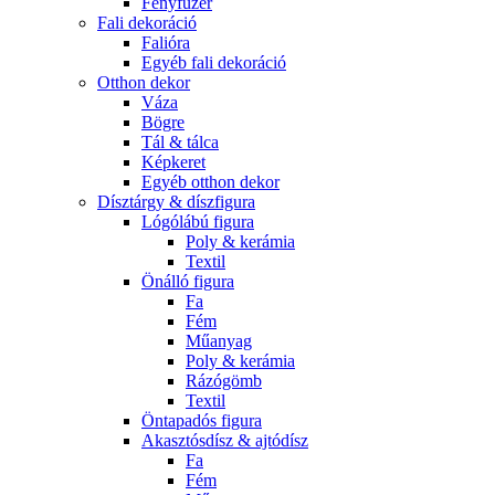
Fényfüzér
Fali dekoráció
Falióra
Egyéb fali dekoráció
Otthon dekor
Váza
Bögre
Tál & tálca
Képkeret
Egyéb otthon dekor
Dísztárgy & díszfigura
Lógólábú figura
Poly & kerámia
Textil
Önálló figura
Fa
Fém
Műanyag
Poly & kerámia
Rázógömb
Textil
Öntapadós figura
Akasztósdísz & ajtódísz
Fa
Fém