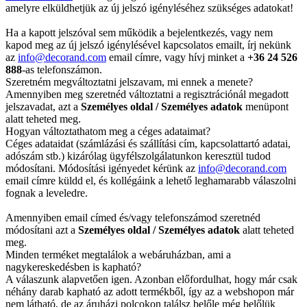
amelyre elküldhetjük az új jelszó igényléséhez szükséges adatokat!
Ha a kapott jelszóval sem működik a bejelentkezés, vagy nem
kapod meg az új jelszó igénylésével kapcsolatos emailt, írj nekünk
az
info@decorand.com
email címre, vagy hívj minket a
+36 24 526
888
-as telefonszámon.
Szeretném megváltoztatni jelszavam, mi ennek a menete?
Amennyiben meg szeretnéd változtatni a regisztrációnál megadott
jelszavadat, azt a
Személyes oldal / Személyes adatok
menüpont
alatt teheted meg.
Hogyan változtathatom meg a céges adataimat?
Céges adataidat (számlázási és szállítási cím, kapcsolattartó adatai,
adószám stb.) kizárólag ügyfélszolgálatunkon keresztül tudod
módosítani. Módosítási igényedet kérünk az
info@decorand.com
email címre küldd el, és kollégáink a lehető leghamarabb válaszolni
fognak a leveledre.
Amennyiben email címed és/vagy telefonszámod szeretnéd
módosítani azt a
Személyes oldal / Személyes adatok
alatt teheted
meg.
Minden terméket megtalálok a webáruházban, ami a
nagykereskedésben is kapható?
A válaszunk alapvetően igen. Azonban előfordulhat, hogy már csak
néhány darab kapható az adott termékből, így az a webshopon már
nem látható, de az áruházi polcokon találsz belőle még belőlük