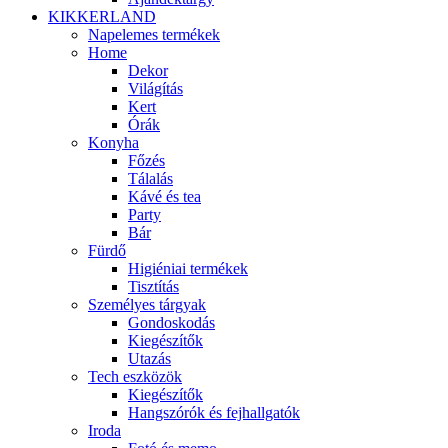
KIKKERLAND
Napelemes termékek
Home
Dekor
Világítás
Kert
Órák
Konyha
Főzés
Tálalás
Kávé és tea
Party
Bár
Fürdő
Higiéniai termékek
Tisztítás
Személyes tárgyak
Gondoskodás
Kiegészítők
Utazás
Tech eszközök
Kiegészítők
Hangszórók és fejhallgatók
Iroda