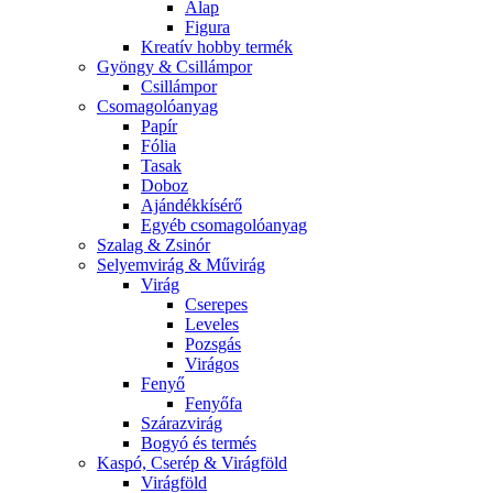
Alap
Figura
Kreatív hobby termék
Gyöngy & Csillámpor
Csillámpor
Csomagolóanyag
Papír
Fólia
Tasak
Doboz
Ajándékkísérő
Egyéb csomagolóanyag
Szalag & Zsinór
Selyemvirág & Művirág
Virág
Cserepes
Leveles
Pozsgás
Virágos
Fenyő
Fenyőfa
Szárazvirág
Bogyó és termés
Kaspó, Cserép & Virágföld
Virágföld