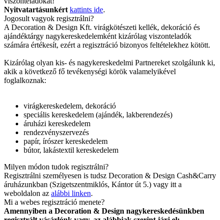
viszonteladókat!
Nyitvatartásunkért
kattints ide
.
Jogosult vagyok regisztrálni?
A Decoration & Design Kft. virágkötészeti kellék, dekoráció és
ajándéktárgy nagykereskedelemként kizárólag viszonteladók
számára értékesít, ezért a regisztráció bizonyos feltételekhez kötött.
Kizárólag olyan kis- és nagykereskedelmi Partnereket szolgálunk ki,
akik a következő fő tevékenységi körök valamelyikével
foglalkoznak:
virágkereskedelem, dekoráció
speciális kereskedelem (ajándék, lakberendezés)
áruházi kereskedelem
rendezvényszervezés
papír, írószer kereskedelem
bútor, lakástextil kereskedelem
Milyen módon tudok regisztrálni?
Regisztrálni személyesen is tudsz Decoration & Design Cash&Carry
áruházunkban (Szigetszentmiklós, Kántor út 5.) vagy itt a
weboldalon az
alábbi linken
.
Mi a webes regisztráció menete?
Amennyiben a Decoration & Design nagykereskedésünkben
regisztrált vásárlónk vagy, az alábbiak szerint járj el: