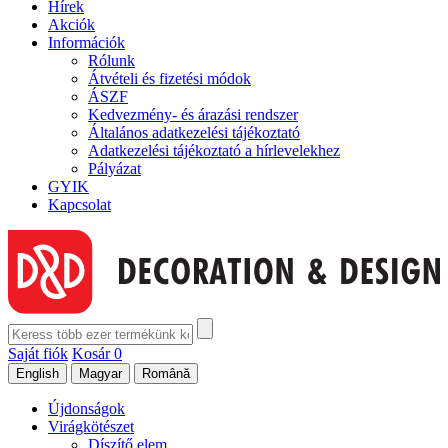
Hírek
Akciók
Információk
Rólunk
Átvételi és fizetési módok
ÁSZF
Kedvezmény- és árazási rendszer
Általános adatkezelési tájékoztató
Adatkezelési tájékoztató a hírlevelekhez
Pályázat
GYIK
Kapcsolat
Saját fiók
Kosár
0
Újdonságok
Virágkötészet
Díszítő elem