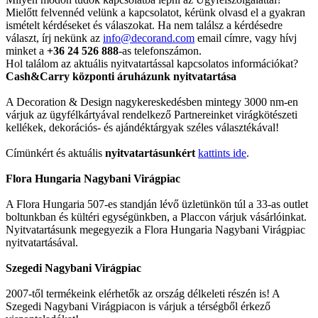
Mielőtt felvennéd velünk a kapcsolatot, kérünk olvasd el a gyakran
ismételt kérdéseket és válaszokat. Ha nem találsz a kérdésedre
választ, írj nekünk az
info@decorand.com
email címre, vagy hívj
minket a
+36 24 526 888
-as telefonszámon.
Hol találom az aktuális nyitvatartással kapcsolatos információkat?
Cash&Carry központi áruházunk nyitvatartása
A Decoration & Design nagykereskedésben mintegy 3000 nm-en
várjuk az ügyfélkártyával rendelkező Partnereinket virágkötészeti
kellékek, dekorációs- és ajándéktárgyak széles választékával!
Címünkért és aktuális
nyitvatartásunkért
kattints ide
.
Flora Hungaria Nagybani Virágpiac
A Flora Hungaria 507-es standján lévő üzletünkön túl a 33-as outlet
boltunkban és kültéri egységünkben, a Placcon várjuk vásárlóinkat.
Nyitvatartásunk megegyezik a Flora Hungaria Nagybani Virágpiac
nyitvatartásával.
Szegedi Nagybani Virágpiac
2007-től termékeink elérhetők az ország délkeleti részén is! A
Szegedi Nagybani Virágpiacon is várjuk a térségből érkező