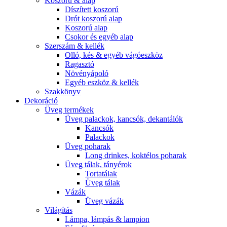
Koszorú & alap
Díszített koszorú
Drót koszorú alap
Koszorú alap
Csokor és egyéb alap
Szerszám & kellék
Olló, kés & egyéb vágóeszköz
Ragasztó
Növényápoló
Egyéb eszköz & kellék
Szakkönyv
Dekoráció
Üveg termékek
Üveg palackok, kancsók, dekantálók
Kancsók
Palackok
Üveg poharak
Long drinkes, koktélos poharak
Üveg tálak, tányérok
Tortatálak
Üveg tálak
Vázák
Üveg vázák
Világítás
Lámpa, lámpás & lampion