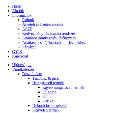
Hírek
Akciók
Információk
Rólunk
Átvételi és fizetési módok
ÁSZF
Kedvezmény- és árazási rendszer
Általános adatkezelési tájékoztató
Adatkezelési tájékoztató a hírlevelekhez
Pályázat
GYIK
Kapcsolat
Újdonságok
Virágkötészet
Díszítő elem
Tűződísz & pick
Hungarocell termék
Egyéb hungarocell termék
Félgömb
Gömb
Karika
Dekorációs kiegészítő
Kegyeleti termék