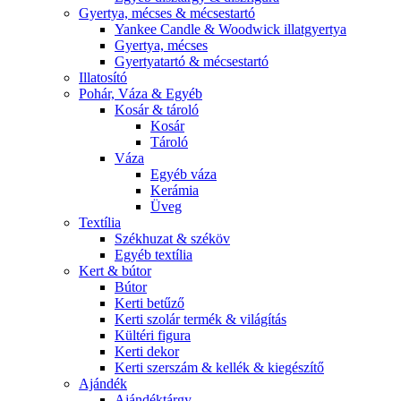
Gyertya, mécses & mécsestartó
Yankee Candle & Woodwick illatgyertya
Gyertya, mécses
Gyertyatartó & mécsestartó
Illatosító
Pohár, Váza & Egyéb
Kosár & tároló
Kosár
Tároló
Váza
Egyéb váza
Kerámia
Üveg
Textília
Székhuzat & széköv
Egyéb textília
Kert & bútor
Bútor
Kerti betűző
Kerti szolár termék & világítás
Kültéri figura
Kerti dekor
Kerti szerszám & kellék & kiegészítő
Ajándék
Ajándéktárgy