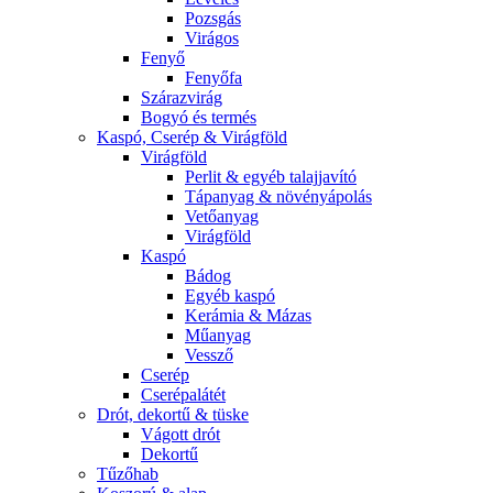
Pozsgás
Virágos
Fenyő
Fenyőfa
Szárazvirág
Bogyó és termés
Kaspó, Cserép & Virágföld
Virágföld
Perlit & egyéb talajjavító
Tápanyag & növényápolás
Vetőanyag
Virágföld
Kaspó
Bádog
Egyéb kaspó
Kerámia & Mázas
Műanyag
Vessző
Cserép
Cserépalátét
Drót, dekortű & tüske
Vágott drót
Dekortű
Tűzőhab