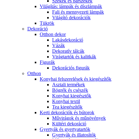
Székek és bárszékek
Világítás: lámpák és díszlámpák
Fali és mennyezeti lámpák
Világító dekorációk
Tükrök
Dekoráció
Otthon dekor
Lakásdekoráció
Vázák
Dekoratív tálcák
Virágtartók és kalitkák
Figurák
Dekorációs figurák
Otthon
Konyhai felszerelések és kiegészítők
Asztali termékek
Bögrék és csészék
Konyhai kiegésztők
Konyhai textil
Tea kiegészítők
Kerti dekorációk és bútorok
Művirágok és műnövények
Kültéri dekoráció
Gyertyák és gyertyatartók
Gyertyák és illatosítók