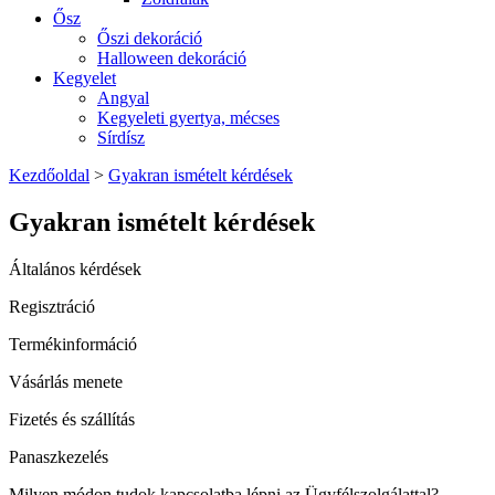
Ősz
Őszi dekoráció
Halloween dekoráció
Kegyelet
Angyal
Kegyeleti gyertya, mécses
Sírdísz
Kezdőoldal
>
Gyakran ismételt kérdések
Gyakran ismételt kérdések
Általános kérdések
Regisztráció
Termékinformáció
Vásárlás menete
Fizetés és szállítás
Panaszkezelés
Milyen módon tudok kapcsolatba lépni az Ügyfélszolgálattal?