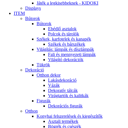
Játék a legkisebbeknek - KIDOKI
Displays
ITEM
Bútorok
Bútorok
Ebédlő asztalok
Polcok és tárolók
Székek, karfotelek és kanapék
Székek és bárszékek
Világítás: lámpák és díszlámpák
Fali és mennyezeti lámpák
Világító dekorációk
Tükrök
Dekoráció
Otthon dekor
Lakásdekoráció
Vázák
Dekoratív tálcák
Virágtartók és kalitkák
Figurák
Dekorációs figurák
Otthon
Konyhai felszerelések és kiegészítők
Asztali termékek
Bögrék és csészék