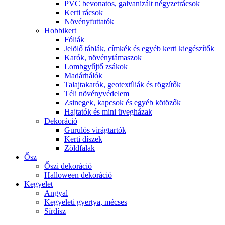
PVC bevonatos, galvanizált négyzetrácsok
Kerti rácsok
Növényfuttatók
Hobbikert
Fóliák
Jelölő táblák, címkék és egyéb kerti kiegészítők
Karók, növénytámaszok
Lombgyűjtő zsákok
Madárhálók
Talajtakarók, geotextíliák és rögzítők
Téli növényvédelem
Zsinegek, kapcsok és egyéb kötözők
Hajtatók és mini üvegházak
Dekoráció
Gurulós virágtartók
Kerti díszek
Zöldfalak
Ősz
Őszi dekoráció
Halloween dekoráció
Kegyelet
Angyal
Kegyeleti gyertya, mécses
Sírdísz