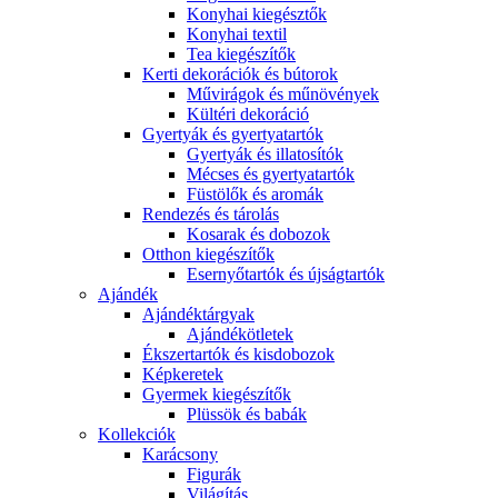
Konyhai kiegésztők
Konyhai textil
Tea kiegészítők
Kerti dekorációk és bútorok
Művirágok és műnövények
Kültéri dekoráció
Gyertyák és gyertyatartók
Gyertyák és illatosítók
Mécses és gyertyatartók
Füstölők és aromák
Rendezés és tárolás
Kosarak és dobozok
Otthon kiegészítők
Esernyőtartók és újságtartók
Ajándék
Ajándéktárgyak
Ajándékötletek
Ékszertartók és kisdobozok
Képkeretek
Gyermek kiegészítők
Plüssök és babák
Kollekciók
Karácsony
Figurák
Világítás