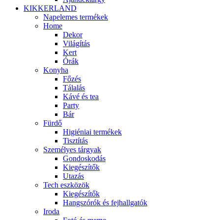
KIKKERLAND
Napelemes termékek
Home
Dekor
Világítás
Kert
Órák
Konyha
Főzés
Tálalás
Kávé és tea
Party
Bár
Fürdő
Higiéniai termékek
Tisztítás
Személyes tárgyak
Gondoskodás
Kiegészítők
Utazás
Tech eszközök
Kiegészítők
Hangszórók és fejhallgatók
Iroda