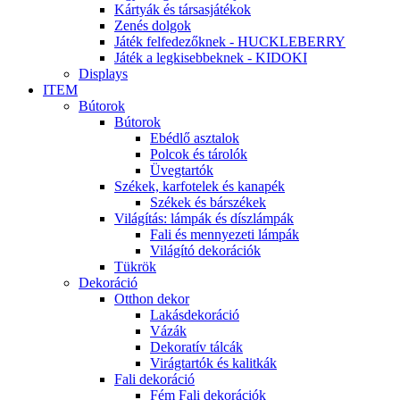
Kártyák és társasjátékok
Zenés dolgok
Játék felfedezőknek - HUCKLEBERRY
Játék a legkisebbeknek - KIDOKI
Displays
ITEM
Bútorok
Bútorok
Ebédlő asztalok
Polcok és tárolók
Üvegtartók
Székek, karfotelek és kanapék
Székek és bárszékek
Világítás: lámpák és díszlámpák
Fali és mennyezeti lámpák
Világító dekorációk
Tükrök
Dekoráció
Otthon dekor
Lakásdekoráció
Vázák
Dekoratív tálcák
Virágtartók és kalitkák
Fali dekoráció
Fém Fali dekorációk