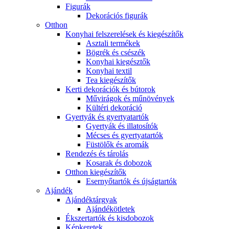
Figurák
Dekorációs figurák
Otthon
Konyhai felszerelések és kiegészítők
Asztali termékek
Bögrék és csészék
Konyhai kiegésztők
Konyhai textil
Tea kiegészítők
Kerti dekorációk és bútorok
Művirágok és műnövények
Kültéri dekoráció
Gyertyák és gyertyatartók
Gyertyák és illatosítók
Mécses és gyertyatartók
Füstölők és aromák
Rendezés és tárolás
Kosarak és dobozok
Otthon kiegészítők
Esernyőtartók és újságtartók
Ajándék
Ajándéktárgyak
Ajándékötletek
Ékszertartók és kisdobozok
Képkeretek