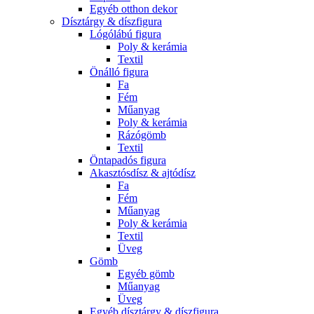
Egyéb otthon dekor
Dísztárgy & díszfigura
Lógólábú figura
Poly & kerámia
Textil
Önálló figura
Fa
Fém
Műanyag
Poly & kerámia
Rázógömb
Textil
Öntapadós figura
Akasztósdísz & ajtódísz
Fa
Fém
Műanyag
Poly & kerámia
Textil
Üveg
Gömb
Egyéb gömb
Műanyag
Üveg
Egyéb dísztárgy & díszfigura