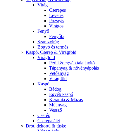
Virág
Cserepes
Leveles
Pozsgás
Virágos
Fenyő
Fenyőfa
Szárazvirág
Bogyó és termés
Kaspó, Cserép & Virágföld
Virágföld
Perlit & egyéb talajjavító
Tápanyag & növényápolás
Vetőanyag
Virágföld
Kaspó
Bádog
Egyéb kaspó
Kerámia & Mázas
Műanyag
Vessző
Cserép
Cserépalátét
Drót, dekortű & tüske