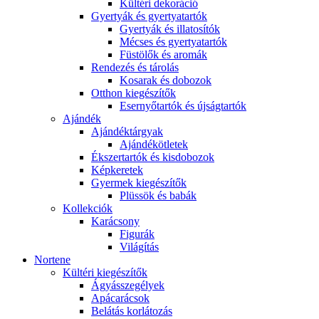
Kültéri dekoráció
Gyertyák és gyertyatartók
Gyertyák és illatosítók
Mécses és gyertyatartók
Füstölők és aromák
Rendezés és tárolás
Kosarak és dobozok
Otthon kiegészítők
Esernyőtartók és újságtartók
Ajándék
Ajándéktárgyak
Ajándékötletek
Ékszertartók és kisdobozok
Képkeretek
Gyermek kiegészítők
Plüssök és babák
Kollekciók
Karácsony
Figurák
Világítás
Nortene
Kültéri kiegészítők
Ágyásszegélyek
Apácarácsok
Belátás korlátozás