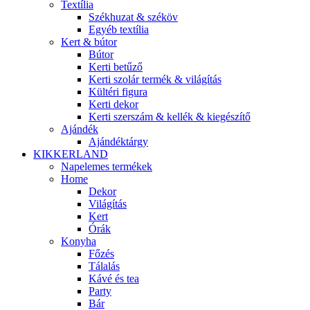
Textília
Székhuzat & széköv
Egyéb textília
Kert & bútor
Bútor
Kerti betűző
Kerti szolár termék & világítás
Kültéri figura
Kerti dekor
Kerti szerszám & kellék & kiegészítő
Ajándék
Ajándéktárgy
KIKKERLAND
Napelemes termékek
Home
Dekor
Világítás
Kert
Órák
Konyha
Főzés
Tálalás
Kávé és tea
Party
Bár