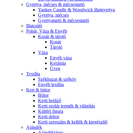
Gyertya, mécses & mécsestartó
Yankee Candle & Woodwick illatgyertya
Gyertya, mécses
Gyertyatartó & mécsestartó
Illatosító
Pohár, Váza & Egyéb
Kosár & tároló
Kosár
Tároló
Váza
Egyéb váza
Kerámia
Üveg
Textília
Székhuzat & széköv
Egyéb textília
Kert & bútor
Bútor
Kerti betűző
Kerti szolár termék & világítás
Kültéri figura
Kerti dekor
Kerti szerszám & kellék & kiegészítő
Ajándék
Ajándéktárgy