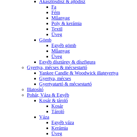
Akasztósdísz & ajtódísz
Fa
Fém
Műanyag
Poly & kerámia
Textil
Üveg
Gömb
Egyéb gömb
Műanyag
Üveg
Egyéb dísztárgy & díszfigura
Gyertya, mécses & mécsestartó
Yankee Candle & Woodwick illatgyertya
Gyertya, mécses
Gyertyatartó & mécsestartó
Illatosító
Pohár, Váza & Egyéb
Kosár & tároló
Kosár
Tároló
Váza
Egyéb váza
Kerámia
Üveg