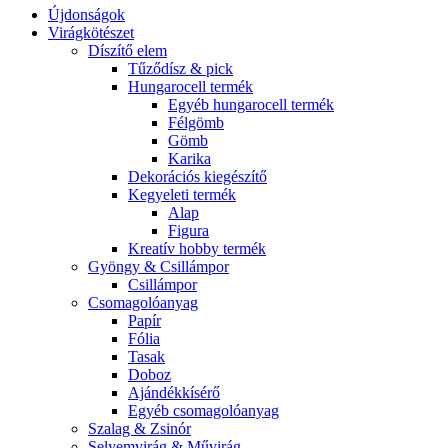
Újdonságok
Virágkötészet
Díszítő elem
Tűződísz & pick
Hungarocell termék
Egyéb hungarocell termék
Félgömb
Gömb
Karika
Dekorációs kiegészítő
Kegyeleti termék
Alap
Figura
Kreatív hobby termék
Gyöngy & Csillámpor
Csillámpor
Csomagolóanyag
Papír
Fólia
Tasak
Doboz
Ajándékkísérő
Egyéb csomagolóanyag
Szalag & Zsinór
Selyemvirág & Művirág