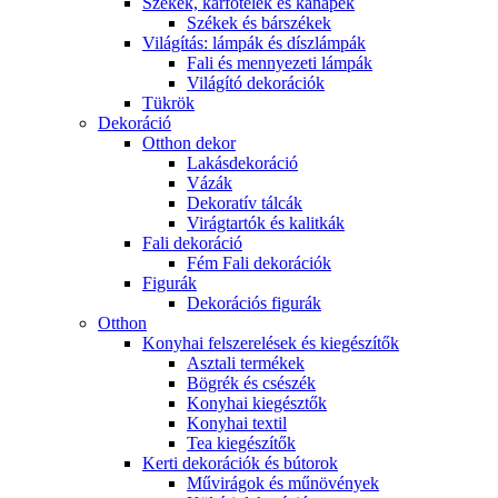
Székek, karfotelek és kanapék
Székek és bárszékek
Világítás: lámpák és díszlámpák
Fali és mennyezeti lámpák
Világító dekorációk
Tükrök
Dekoráció
Otthon dekor
Lakásdekoráció
Vázák
Dekoratív tálcák
Virágtartók és kalitkák
Fali dekoráció
Fém Fali dekorációk
Figurák
Dekorációs figurák
Otthon
Konyhai felszerelések és kiegészítők
Asztali termékek
Bögrék és csészék
Konyhai kiegésztők
Konyhai textil
Tea kiegészítők
Kerti dekorációk és bútorok
Művirágok és műnövények