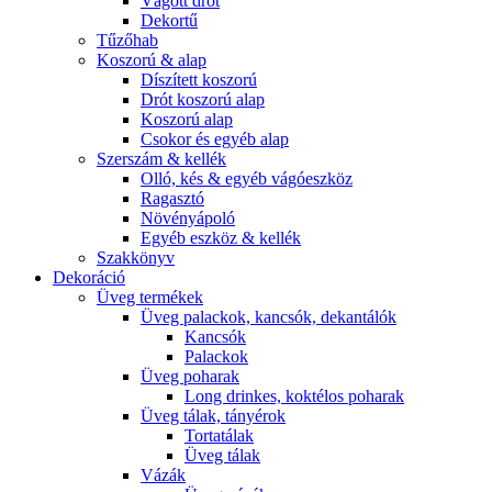
Vágott drót
Dekortű
Tűzőhab
Koszorú & alap
Díszített koszorú
Drót koszorú alap
Koszorú alap
Csokor és egyéb alap
Szerszám & kellék
Olló, kés & egyéb vágóeszköz
Ragasztó
Növényápoló
Egyéb eszköz & kellék
Szakkönyv
Dekoráció
Üveg termékek
Üveg palackok, kancsók, dekantálók
Kancsók
Palackok
Üveg poharak
Long drinkes, koktélos poharak
Üveg tálak, tányérok
Tortatálak
Üveg tálak
Vázák