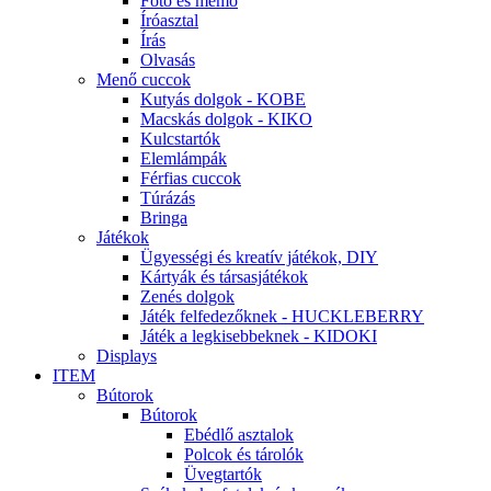
Fotó és memo
Íróasztal
Írás
Olvasás
Menő cuccok
Kutyás dolgok - KOBE
Macskás dolgok - KIKO
Kulcstartók
Elemlámpák
Férfias cuccok
Túrázás
Bringa
Játékok
Ügyességi és kreatív játékok, DIY
Kártyák és társasjátékok
Zenés dolgok
Játék felfedezőknek - HUCKLEBERRY
Játék a legkisebbeknek - KIDOKI
Displays
ITEM
Bútorok
Bútorok
Ebédlő asztalok
Polcok és tárolók
Üvegtartók