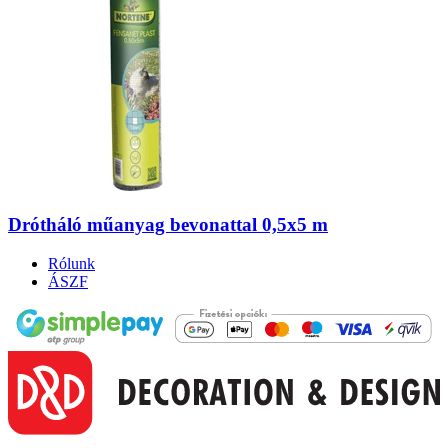
Drótháló műanyag bevonattal 0,5x5 m
Rólunk
ÁSZF