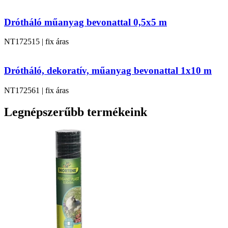
Drótháló műanyag bevonattal 0,5x5 m
NT172515 | fix áras
Drótháló, dekoratív, műanyag bevonattal 1x10 m
NT172561 | fix áras
Legnépszerűbb termékeink