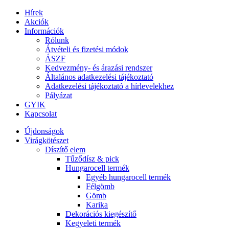
Hírek
Akciók
Információk
Rólunk
Átvételi és fizetési módok
ÁSZF
Kedvezmény- és árazási rendszer
Általános adatkezelési tájékoztató
Adatkezelési tájékoztató a hírlevelekhez
Pályázat
GYIK
Kapcsolat
Újdonságok
Virágkötészet
Díszítő elem
Tűződísz & pick
Hungarocell termék
Egyéb hungarocell termék
Félgömb
Gömb
Karika
Dekorációs kiegészítő
Kegyeleti termék