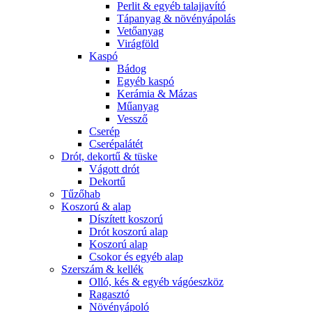
Perlit & egyéb talajjavító
Tápanyag & növényápolás
Vetőanyag
Virágföld
Kaspó
Bádog
Egyéb kaspó
Kerámia & Mázas
Műanyag
Vessző
Cserép
Cserépalátét
Drót, dekortű & tüske
Vágott drót
Dekortű
Tűzőhab
Koszorú & alap
Díszített koszorú
Drót koszorú alap
Koszorú alap
Csokor és egyéb alap
Szerszám & kellék
Olló, kés & egyéb vágóeszköz
Ragasztó
Növényápoló