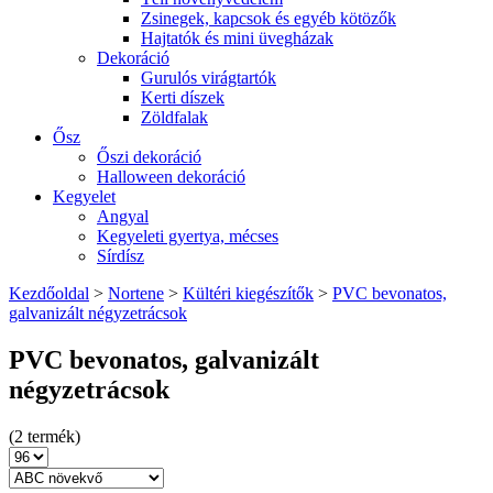
Zsinegek, kapcsok és egyéb kötözők
Hajtatók és mini üvegházak
Dekoráció
Gurulós virágtartók
Kerti díszek
Zöldfalak
Ősz
Őszi dekoráció
Halloween dekoráció
Kegyelet
Angyal
Kegyeleti gyertya, mécses
Sírdísz
Kezdőoldal
>
Nortene
>
Kültéri kiegészítők
>
PVC bevonatos,
galvanizált négyzetrácsok
PVC bevonatos, galvanizált
négyzetrácsok
(2 termék)