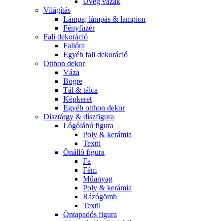
Üveg vázák
Világítás
Lámpa, lámpás & lampion
Fényfüzér
Fali dekoráció
Falióra
Egyéb fali dekoráció
Otthon dekor
Váza
Bögre
Tál & tálca
Képkeret
Egyéb otthon dekor
Dísztárgy & díszfigura
Lógólábú figura
Poly & kerámia
Textil
Önálló figura
Fa
Fém
Műanyag
Poly & kerámia
Rázógömb
Textil
Öntapadós figura