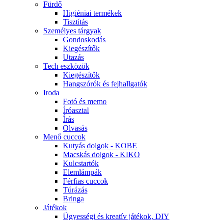
Fürdő
Higiéniai termékek
Tisztítás
Személyes tárgyak
Gondoskodás
Kiegészítők
Utazás
Tech eszközök
Kiegészítők
Hangszórók és fejhallgatók
Iroda
Fotó és memo
Íróasztal
Írás
Olvasás
Menő cuccok
Kutyás dolgok - KOBE
Macskás dolgok - KIKO
Kulcstartók
Elemlámpák
Férfias cuccok
Túrázás
Bringa
Játékok
Ügyességi és kreatív játékok, DIY