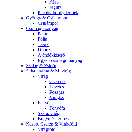
Alap
Figura
Kreatív hobby termék
Gyöngy & Csillámpor
Csillámpor
Csomagolóanyag
Papír
Fólia
Tasak
Doboz
Ajándékkísérő
Egyéb csomagolóanyag
Szalag & Zsinór
Selyemvirág & Művirág
Virág
Cserepes
Leveles
Pozsgás
Virágos
Fenyő
Fenyőfa
Szárazvirág
Bogyó és termés
Kaspó, Cserép & Virágföld
Virágföld