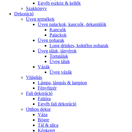
Egyéb eszköz & kellék
Szakkönyv
Dekoráció
Üveg termékek
Üveg palackok, kancsók, dekantálók
Kancsók
Palackok
Üveg poharak
Long drinkes, koktélos poharak
Üveg tálak, tányérok
Tortatálak
Üveg tálak
Vázák
Üveg vázák
Világítás
Lámpa, lámpás & lampion
Fényfüzér
Fali dekoráció
Falióra
Egyéb fali dekoráció
Otthon dekor
Váza
Bögre
Tál & tálca
Képkeret