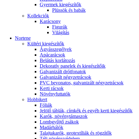
Gyermek kiegészítők
Plüssök és babák
Kollekciók
Karácsony
Figurák
Világítás
Nortene
Kültéri kiegészítők
Ágyásszegélyek
Apácarácsok
Belátás korlátozás
Dekoratív panelek és kiegészítőik
Galvanizált drótfonatok
Galvanizált négyzetrácsok
PVC bevonatos, galvanizált négyzetrácsok
Kerti rácsok
Növényfuttatók
Hobbikert
Fóliák
Jelölő táblák, címkék és egyéb kerti kiegészítők
Karók, növénytámaszok
Lombgyűjtő zsákok
Madárhálók
Talajtakarók, geotextíliák és rögzítők
Téli növényvédelem