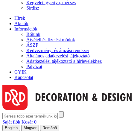
Kegyeleti gyertya, mécses
Sírdísz
Hírek
Akciók
Információk
Rólunk
Átvételi és fizetési módok
ÁSZF
Kedvezmény- és árazási rendszer
Általános adatkezelési tájékoztató
Adatkezelési tájékoztató a hírlevelekhez
Pályázat
GYIK
Kapcsolat
Saját fiók
Kosár
0