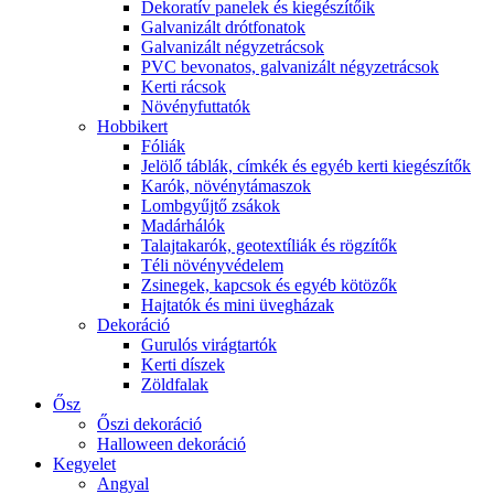
Dekoratív panelek és kiegészítőik
Galvanizált drótfonatok
Galvanizált négyzetrácsok
PVC bevonatos, galvanizált négyzetrácsok
Kerti rácsok
Növényfuttatók
Hobbikert
Fóliák
Jelölő táblák, címkék és egyéb kerti kiegészítők
Karók, növénytámaszok
Lombgyűjtő zsákok
Madárhálók
Talajtakarók, geotextíliák és rögzítők
Téli növényvédelem
Zsinegek, kapcsok és egyéb kötözők
Hajtatók és mini üvegházak
Dekoráció
Gurulós virágtartók
Kerti díszek
Zöldfalak
Ősz
Őszi dekoráció
Halloween dekoráció
Kegyelet
Angyal