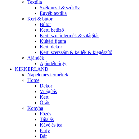
Textília
Székhuzat & széköv
Egyéb textília
Kert & bútor
Bútor
Kerti betűző
Kerti szolár termék & világítás
Kültéri figura
Kerti dekor
Kerti szerszám & kellék & kiegészítő
Ajándék
Ajándéktárgy
KIKKERLAND
Napelemes termékek
Home
Dekor
Világítás
Kert
Órák
Konyha
Főzés
Tálalás
Kávé és tea
Party
Bár