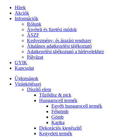
Hírek
Akciók
Információk
Rólunk
Átvételi és fizetési módok
ÁSZF
Kedvezmény- és árazási rendszer
Általános adatkezelési tájékoztató
Adatkezelési tájékoztató a hírlevelekhez
Pályázat
GYIK
Kapcsolat
Újdonságok
Virágkötészet
Díszítő elem
Tűződísz & pick
Hungarocell termék
Egyéb hungarocell termék
Félgömb
Gömb
Karika
Dekorációs kiegészítő
Kegyeleti termék