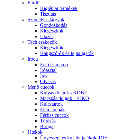
Fürdő
Higiéniai termékek
Tisztítás
Személyes tárgyak
Gondoskodás
Kiegészítők
Utazás
Tech eszközök
Kiegészítők
Hangszórók és fejhallgatók
Iroda
Fotó és memo
Íróasztal
Írás
Olvasás
Menő cuccok
Kutyás dolgok - KOBE
Macskás dolgok - KIKO
Kulcstartók
Elemlámpák
Férfias cuccok
Túrázás
Bringa
Játékok
Ügyességi és kreatív játékok, DIY