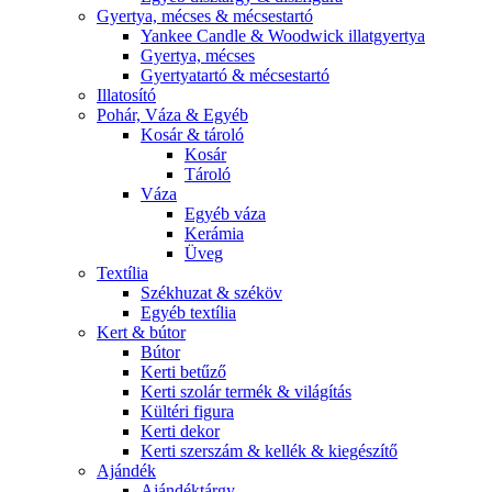
Gyertya, mécses & mécsestartó
Yankee Candle & Woodwick illatgyertya
Gyertya, mécses
Gyertyatartó & mécsestartó
Illatosító
Pohár, Váza & Egyéb
Kosár & tároló
Kosár
Tároló
Váza
Egyéb váza
Kerámia
Üveg
Textília
Székhuzat & széköv
Egyéb textília
Kert & bútor
Bútor
Kerti betűző
Kerti szolár termék & világítás
Kültéri figura
Kerti dekor
Kerti szerszám & kellék & kiegészítő
Ajándék
Ajándéktárgy