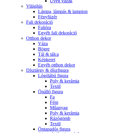
Üveg vázák
Világítás
Lámpa, lámpás & lampion
Fényfüzér
Fali dekoráció
Falióra
Egyéb fali dekoráció
Otthon dekor
Váza
Bögre
Tál & tálca
Képkeret
Egyéb otthon dekor
Dísztárgy & díszfigura
Lógólábú figura
Poly & kerámia
Textil
Önálló figura
Fa
Fém
Műanyag
Poly & kerámia
Rázógömb
Textil
Öntapadós figura