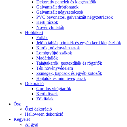
Dekoratív panelek és kiegészítőik
Galvanizált drótfonatok
Galvanizált négyzetrácsok
PVC bevonatos, galvanizált négyzetrácsok
Kerti rácsok
Növényfuttatók
Hobbikert
Fóliák
Jelölő táblák, címkék és egyéb kerti kiegészítők
Karók, növénytámaszok
Lombgyűjtő zsákok
Madárhálók
Talajtakarók, geotextíliák és rögzítők
Téli növényvédelem
Zsinegek, kapcsok és egyéb kötözők
Hajtatók és mini üvegházak
Dekoráció
Gurulós virágtartók
Kerti díszek
Zöldfalak
Ősz
Őszi dekoráció
Halloween dekoráció
Kegyelet
Angyal