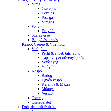
Virág
Cserepes
Leveles
Pozsgás
Virágos
Fenyő
Fenyőfa
Szárazvirág
Bogyó és termés
Kaspó, Cserép & Virágföld
Virágföld
Perlit & egyéb talajjavító
Tápanyag & növényápolás
Vetőanyag
Virágföld
Kaspó
Bádog
Egyéb kaspó
Kerámia & Mázas
Műanyag
Vessző
Cserép
Cserépalátét
Drót, dekortű & tüske