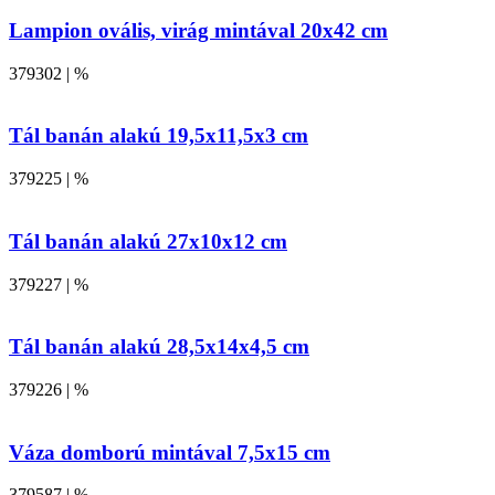
Lampion ovális, virág mintával 20x42 cm
379302 | %
Tál banán alakú 19,5x11,5x3 cm
379225 | %
Tál banán alakú 27x10x12 cm
379227 | %
Tál banán alakú 28,5x14x4,5 cm
379226 | %
Váza domború mintával 7,5x15 cm
379587 | %