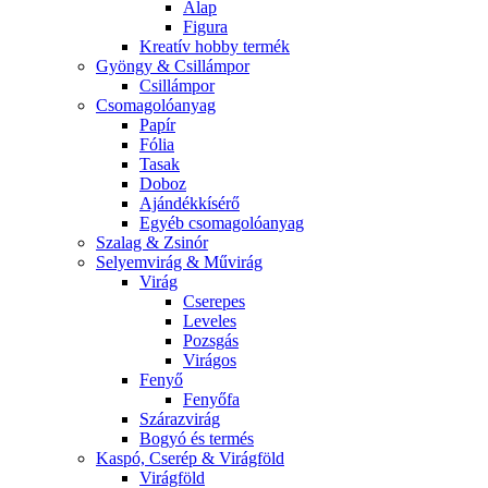
Alap
Figura
Kreatív hobby termék
Gyöngy & Csillámpor
Csillámpor
Csomagolóanyag
Papír
Fólia
Tasak
Doboz
Ajándékkísérő
Egyéb csomagolóanyag
Szalag & Zsinór
Selyemvirág & Művirág
Virág
Cserepes
Leveles
Pozsgás
Virágos
Fenyő
Fenyőfa
Szárazvirág
Bogyó és termés
Kaspó, Cserép & Virágföld
Virágföld