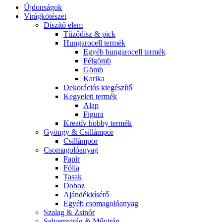
Újdonságok
Virágkötészet
Díszítő elem
Tűződísz & pick
Hungarocell termék
Egyéb hungarocell termék
Félgömb
Gömb
Karika
Dekorációs kiegészítő
Kegyeleti termék
Alap
Figura
Kreatív hobby termék
Gyöngy & Csillámpor
Csillámpor
Csomagolóanyag
Papír
Fólia
Tasak
Doboz
Ajándékkísérő
Egyéb csomagolóanyag
Szalag & Zsinór
Selyemvirág & Művirág