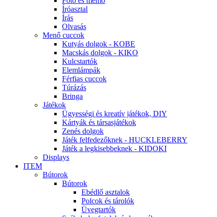
Fotó és memo
Íróasztal
Írás
Olvasás
Menő cuccok
Kutyás dolgok - KOBE
Macskás dolgok - KIKO
Kulcstartók
Elemlámpák
Férfias cuccok
Túrázás
Bringa
Játékok
Ügyességi és kreatív játékok, DIY
Kártyák és társasjátékok
Zenés dolgok
Játék felfedezőknek - HUCKLEBERRY
Játék a legkisebbeknek - KIDOKI
Displays
ITEM
Bútorok
Bútorok
Ebédlő asztalok
Polcok és tárolók
Üvegtartók