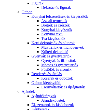
Figurák
Dekorációs figurák
Otthon
Konyhai felszerelések és kiegészítők
Asztali termékek
Bögrék és csészék
Konyhai kiegésztők
Konyhai textil
Tea kiegészítők
Kerti dekorációk és bútorok
Művirágok és műnövények
Kültéri dekoráció
Gyertyák és gyertyatartók
Gyertyák és illatosítók
Mécses és gyertyatartók
Füstölők és aromák
Rendezés és tárolás
Kosarak és dobozok
Otthon kiegészítők
Esernyőtartók és újságtartók
Ajándék
Ajándéktárgyak
Ajándékötletek
Ékszertartók és kisdobozok
Képkeretek