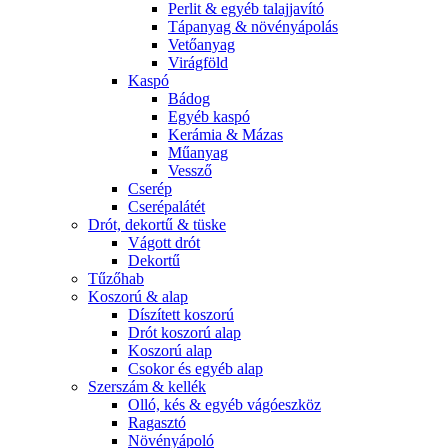
Perlit & egyéb talajjavító
Tápanyag & növényápolás
Vetőanyag
Virágföld
Kaspó
Bádog
Egyéb kaspó
Kerámia & Mázas
Műanyag
Vessző
Cserép
Cserépalátét
Drót, dekortű & tüske
Vágott drót
Dekortű
Tűzőhab
Koszorú & alap
Díszített koszorú
Drót koszorú alap
Koszorú alap
Csokor és egyéb alap
Szerszám & kellék
Olló, kés & egyéb vágóeszköz
Ragasztó
Növényápoló