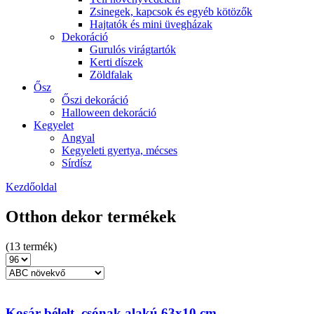
Zsinegek, kapcsok és egyéb kötözők
Hajtatók és mini üvegházak
Dekoráció
Gurulós virágtartók
Kerti díszek
Zöldfalak
Ősz
Őszi dekoráció
Halloween dekoráció
Kegyelet
Angyal
Kegyeleti gyertya, mécses
Sírdísz
Kezdőoldal
Otthon dekor termékek
(13 termék)
Kosár bélelt, csónak alakú 63x10 cm