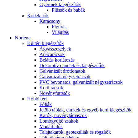
Gyermek kiegészítők
Plüssök és babák
Kollekciók
Karácsony
Figurák
Világítás
Nortene
Kültéri kiegészítők
Ágyásszegélyek
Apácarácsok
Belátás korlátozás
Dekoratív panelek és kiegészítőik
Galvanizált drótfonatok
Galvanizált négyzetrácsok
PVC bevonatos, galvanizált négyzetrácsok
Kerti rácsok
Növényfuttatók
Hobbikert
Fóliák
Jelölő táblák, címkék és egyéb kerti kiegészítők
Karók, növénytámaszok
Lombgyűjtő zsákok
Madárhálók
Talajtakarók, geotextíliák és rögzítők
Téli növényvédelem