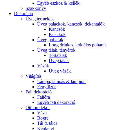
Egyéb eszköz & kellék
Szakkönyv
Dekoráció
Üveg termékek
Üveg palackok, kancsók, dekantálók
Kancsók
Palackok
Üveg poharak
Long drinkes, koktélos poharak
Üveg tálak, tányérok
Tortatálak
Üveg tálak
Vázák
Üveg vázák
Világítás
Lámpa, lámpás & lampion
Fényfüzér
Fali dekoráció
Falióra
Egyéb fali dekoráció
Otthon dekor
Váza
Bögre
Tál & tálca
Képkeret