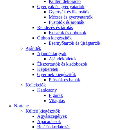
Kültéri dekoráció
Gyertyák és gyertyatartók
Gyertyák és illatosítók
Mécses és gyertyatartók
Füstölők és aromák
Rendezés és tárolás
Kosarak és dobozok
Otthon kiegészítők
Esernyőtartók és újságtartók
Ajándék
Ajándéktárgyak
Ajándékötletek
Ékszertartók és kisdobozok
Képkeretek
Gyermek kiegészítők
Plüssök és babák
Kollekciók
Karácsony
Figurák
Világítás
Nortene
Kültéri kiegészítők
Ágyásszegélyek
Apácarácsok
Belátás korlátozás