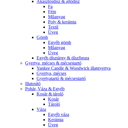
Akasztósdísz & ajtódísz
Fa
Fém
Műanyag
Poly & kerámia
Textil
Üveg
Gömb
Egyéb gömb
Műanyag
Üveg
Egyéb dísztárgy & díszfigura
Gyertya, mécses & mécsestartó
Yankee Candle & Woodwick illatgyertya
Gyertya, mécses
Gyertyatartó & mécsestartó
Illatosító
Pohár, Váza & Egyéb
Kosár & tároló
Kosár
Tároló
Váza
Egyéb váza
Kerámia
Üveg