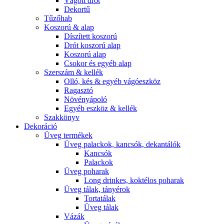
Vágott drót
Dekortű
Tűzőhab
Koszorú & alap
Díszített koszorú
Drót koszorú alap
Koszorú alap
Csokor és egyéb alap
Szerszám & kellék
Olló, kés & egyéb vágóeszköz
Ragasztó
Növényápoló
Egyéb eszköz & kellék
Szakkönyv
Dekoráció
Üveg termékek
Üveg palackok, kancsók, dekantálók
Kancsók
Palackok
Üveg poharak
Long drinkes, koktélos poharak
Üveg tálak, tányérok
Tortatálak
Üveg tálak
Vázák