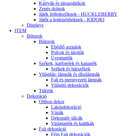
Kártyák és társasjátékok
Zenés dolgok
Játék felfedezőknek - HUCKLEBERRY
Játék a legkisebbeknek - KIDOKI
Displays
ITEM
Bútorok
Bútorok
Ebédlő asztalok
Polcok és tárolók
Üvegtartók
Székek, karfotelek és kanapék
Székek és bárszékek
Világítás: lámpák és díszlámpák
Fali és mennyezeti lámpák
Világító dekorációk
Tükrök
Dekoráció
Otthon dekor
Lakásdekoráció
Vázák
Dekoratív tálcák
Virágtartók és kalitkák
Fali dekoráció
Fém Fali dekorációk