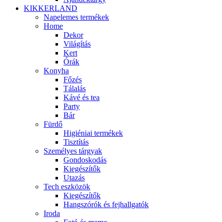
KIKKERLAND
Napelemes termékek
Home
Dekor
Világítás
Kert
Órák
Konyha
Főzés
Tálalás
Kávé és tea
Party
Bár
Fürdő
Higiéniai termékek
Tisztítás
Személyes tárgyak
Gondoskodás
Kiegészítők
Utazás
Tech eszközök
Kiegészítők
Hangszórók és fejhallgatók
Iroda