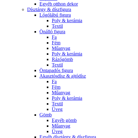
Egyéb otthon dekor
Dísztárgy & díszfigura
Lógólábú figura
Poly & kerámia
Textil
Önálló figura
Fa
Fém
Műanyag
Poly & kerámia
Rázógömb
Textil
Öntapadós figura
Akasztósdísz & ajtódísz
Fa
Fém
Műanyag
Poly & kerámia
Textil
Üveg
Gömb
Egyéb gömb
Műanyag
Üveg
Egyéb dísztárgy & díszfigura