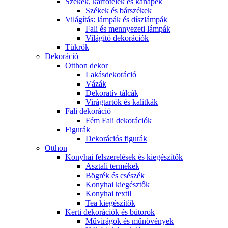
Székek, karfotelek és kanapék
Székek és bárszékek
Világítás: lámpák és díszlámpák
Fali és mennyezeti lámpák
Világító dekorációk
Tükrök
Dekoráció
Otthon dekor
Lakásdekoráció
Vázák
Dekoratív tálcák
Virágtartók és kalitkák
Fali dekoráció
Fém Fali dekorációk
Figurák
Dekorációs figurák
Otthon
Konyhai felszerelések és kiegészítők
Asztali termékek
Bögrék és csészék
Konyhai kiegésztők
Konyhai textil
Tea kiegészítők
Kerti dekorációk és bútorok
Művirágok és műnövények