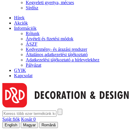
Kegyeleti gyertya, mécses
Sírdísz
Hírek
Akciók
Információk
Rólunk
Átvételi és fizetési módok
ÁSZF
Kedvezmény- és árazási rendszer
Általános adatkezelési tájékoztató
Adatkezelési tájékoztató a hírlevelekhez
Pályázat
GYIK
Kapcsolat
Saját fiók
Kosár
0