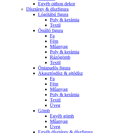
Egyéb otthon dekor
Dísztárgy & díszfigura
Lógólábú figura
Poly & kerámia
Textil
Önálló figura
Fa
Fém
Műanyag
Poly & kerámia
Rázógömb
Textil
Öntapadós figura
Akasztósdísz & ajtódísz
Fa
Fém
Műanyag
Poly & kerámia
Textil
Üveg
Gömb
Egyéb gömb
Műanyag
Üveg
Egyéb dísztárgy & díszfigura