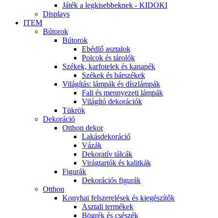
Játék a legkisebbeknek - KIDOKI
Displays
ITEM
Bútorok
Bútorok
Ebédlő asztalok
Polcok és tárolók
Székek, karfotelek és kanapék
Székek és bárszékek
Világítás: lámpák és díszlámpák
Fali és mennyezeti lámpák
Világító dekorációk
Tükrök
Dekoráció
Otthon dekor
Lakásdekoráció
Vázák
Dekoratív tálcák
Virágtartók és kalitkák
Figurák
Dekorációs figurák
Otthon
Konyhai felszerelések és kiegészítők
Asztali termékek
Bögrék és csészék