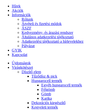
Hírek
Akciók
Információk
Rólunk
Átvételi és fizetési módok
ÁSZF
Kedvezmény- és árazási rendszer
Általános adatkezelési tájékoztató
Adatkezelési tájékoztató a hírlevelekhez
Pályázat
GYIK
Kapcsolat
Újdonságok
Virágkötészet
Díszítő elem
Tűződísz & pick
Hungarocell termék
Egyéb hungarocell termék
Félgömb
Gömb
Karika
Dekorációs kiegészítő
Kegyeleti termék