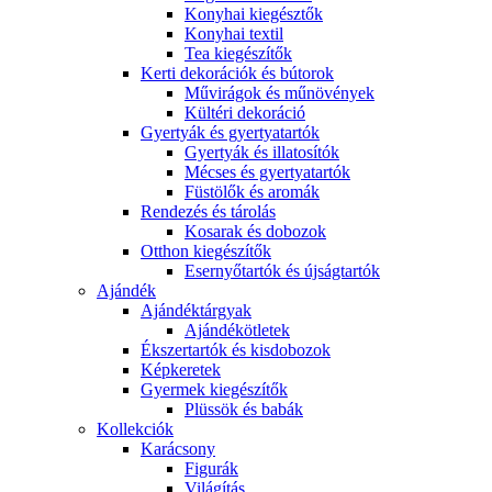
Konyhai kiegésztők
Konyhai textil
Tea kiegészítők
Kerti dekorációk és bútorok
Művirágok és műnövények
Kültéri dekoráció
Gyertyák és gyertyatartók
Gyertyák és illatosítók
Mécses és gyertyatartók
Füstölők és aromák
Rendezés és tárolás
Kosarak és dobozok
Otthon kiegészítők
Esernyőtartók és újságtartók
Ajándék
Ajándéktárgyak
Ajándékötletek
Ékszertartók és kisdobozok
Képkeretek
Gyermek kiegészítők
Plüssök és babák
Kollekciók
Karácsony
Figurák
Világítás