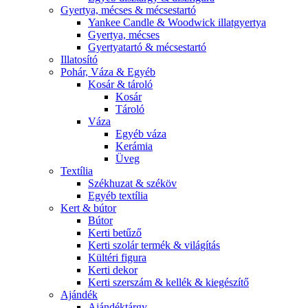
Gyertya, mécses & mécsestartó
Yankee Candle & Woodwick illatgyertya
Gyertya, mécses
Gyertyatartó & mécsestartó
Illatosító
Pohár, Váza & Egyéb
Kosár & tároló
Kosár
Tároló
Váza
Egyéb váza
Kerámia
Üveg
Textília
Székhuzat & széköv
Egyéb textília
Kert & bútor
Bútor
Kerti betűző
Kerti szolár termék & világítás
Kültéri figura
Kerti dekor
Kerti szerszám & kellék & kiegészítő
Ajándék
Ajándéktárgy