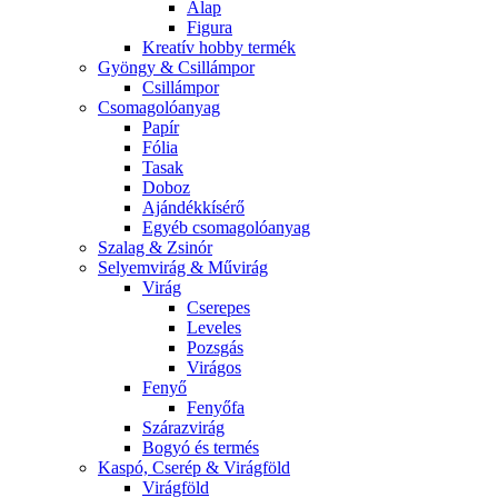
Alap
Figura
Kreatív hobby termék
Gyöngy & Csillámpor
Csillámpor
Csomagolóanyag
Papír
Fólia
Tasak
Doboz
Ajándékkísérő
Egyéb csomagolóanyag
Szalag & Zsinór
Selyemvirág & Művirág
Virág
Cserepes
Leveles
Pozsgás
Virágos
Fenyő
Fenyőfa
Szárazvirág
Bogyó és termés
Kaspó, Cserép & Virágföld
Virágföld