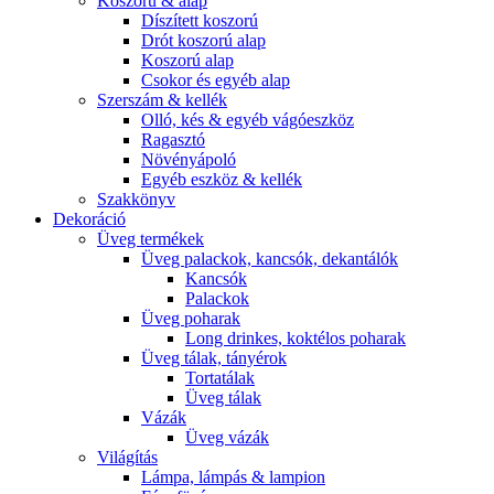
Koszorú & alap
Díszített koszorú
Drót koszorú alap
Koszorú alap
Csokor és egyéb alap
Szerszám & kellék
Olló, kés & egyéb vágóeszköz
Ragasztó
Növényápoló
Egyéb eszköz & kellék
Szakkönyv
Dekoráció
Üveg termékek
Üveg palackok, kancsók, dekantálók
Kancsók
Palackok
Üveg poharak
Long drinkes, koktélos poharak
Üveg tálak, tányérok
Tortatálak
Üveg tálak
Vázák
Üveg vázák
Világítás
Lámpa, lámpás & lampion