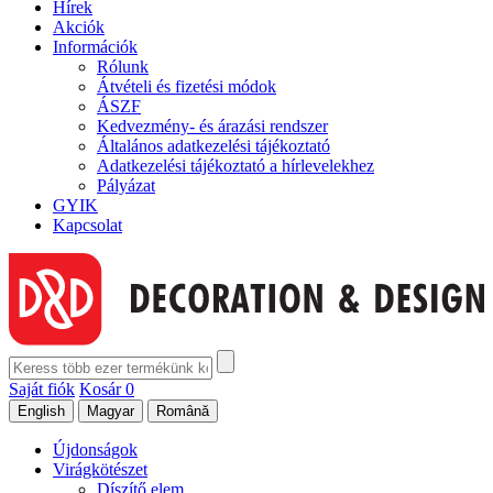
Hírek
Akciók
Információk
Rólunk
Átvételi és fizetési módok
ÁSZF
Kedvezmény- és árazási rendszer
Általános adatkezelési tájékoztató
Adatkezelési tájékoztató a hírlevelekhez
Pályázat
GYIK
Kapcsolat
Saját fiók
Kosár
0
Újdonságok
Virágkötészet
Díszítő elem