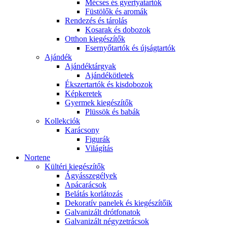
Mécses és gyertyatartók
Füstölők és aromák
Rendezés és tárolás
Kosarak és dobozok
Otthon kiegészítők
Esernyőtartók és újságtartók
Ajándék
Ajándéktárgyak
Ajándékötletek
Ékszertartók és kisdobozok
Képkeretek
Gyermek kiegészítők
Plüssök és babák
Kollekciók
Karácsony
Figurák
Világítás
Nortene
Kültéri kiegészítők
Ágyásszegélyek
Apácarácsok
Belátás korlátozás
Dekoratív panelek és kiegészítőik
Galvanizált drótfonatok
Galvanizált négyzetrácsok