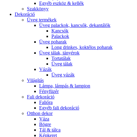
Egyéb eszköz & kellék
Szakkönyv
Dekoráció
Üveg termékek
Üveg palackok, kancsók, dekantálók
Kancsók
Palackok
Üveg poharak
Long drinkes, koktélos poharak
Üveg tálak, tányérok
Tortatálak
Üveg tálak
Vázák
Üveg vázák
Világítás
Lámpa, lámpás & lampion
Fényfüzér
Fali dekoráció
Falióra
Egyéb fali dekoráció
Otthon dekor
Váza
Bögre
Tál & tálca
Képkeret