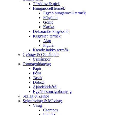
Tűződísz & pick
Hungarocell termék
Egyéb hungarocell termék
Félgömb
Gömb
Karika
Dekorációs kiegészítő
Kegyeleti termék
Alap
Figura
Kreatív hobby termék
Gyöngy & Csillámpor
Csillámpor
Csomagolóanyag
Papír
Fólia
Tasak
Doboz
Ajándékkísérő
Egyéb csomagolóanyag
Szalag & Zsinór
Selyemvirág & Művirág
Virág
Cserepes
Leveles