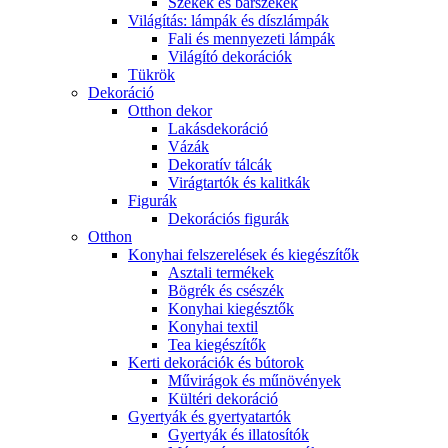
Székek és bárszékek
Világítás: lámpák és díszlámpák
Fali és mennyezeti lámpák
Világító dekorációk
Tükrök
Dekoráció
Otthon dekor
Lakásdekoráció
Vázák
Dekoratív tálcák
Virágtartók és kalitkák
Figurák
Dekorációs figurák
Otthon
Konyhai felszerelések és kiegészítők
Asztali termékek
Bögrék és csészék
Konyhai kiegésztők
Konyhai textil
Tea kiegészítők
Kerti dekorációk és bútorok
Művirágok és műnövények
Kültéri dekoráció
Gyertyák és gyertyatartók
Gyertyák és illatosítók