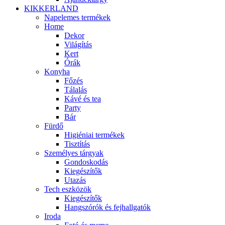
KIKKERLAND
Napelemes termékek
Home
Dekor
Világítás
Kert
Órák
Konyha
Főzés
Tálalás
Kávé és tea
Party
Bár
Fürdő
Higiéniai termékek
Tisztítás
Személyes tárgyak
Gondoskodás
Kiegészítők
Utazás
Tech eszközök
Kiegészítők
Hangszórók és fejhallgatók
Iroda