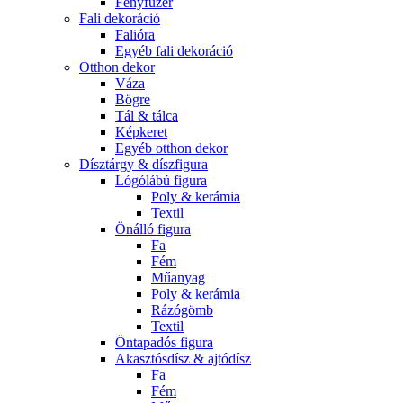
Fényfüzér
Fali dekoráció
Falióra
Egyéb fali dekoráció
Otthon dekor
Váza
Bögre
Tál & tálca
Képkeret
Egyéb otthon dekor
Dísztárgy & díszfigura
Lógólábú figura
Poly & kerámia
Textil
Önálló figura
Fa
Fém
Műanyag
Poly & kerámia
Rázógömb
Textil
Öntapadós figura
Akasztósdísz & ajtódísz
Fa
Fém