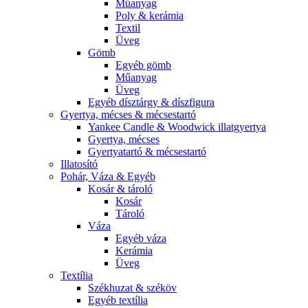
Műanyag
Poly & kerámia
Textil
Üveg
Gömb
Egyéb gömb
Műanyag
Üveg
Egyéb dísztárgy & díszfigura
Gyertya, mécses & mécsestartó
Yankee Candle & Woodwick illatgyertya
Gyertya, mécses
Gyertyatartó & mécsestartó
Illatosító
Pohár, Váza & Egyéb
Kosár & tároló
Kosár
Tároló
Váza
Egyéb váza
Kerámia
Üveg
Textília
Székhuzat & széköv
Egyéb textília