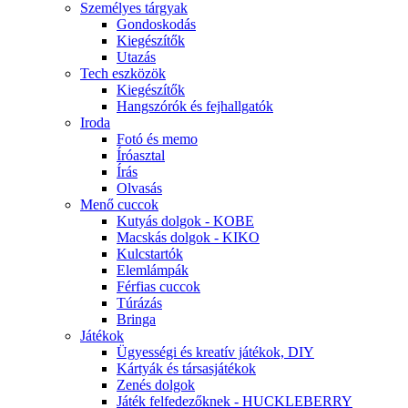
Személyes tárgyak
Gondoskodás
Kiegészítők
Utazás
Tech eszközök
Kiegészítők
Hangszórók és fejhallgatók
Iroda
Fotó és memo
Íróasztal
Írás
Olvasás
Menő cuccok
Kutyás dolgok - KOBE
Macskás dolgok - KIKO
Kulcstartók
Elemlámpák
Férfias cuccok
Túrázás
Bringa
Játékok
Ügyességi és kreatív játékok, DIY
Kártyák és társasjátékok
Zenés dolgok
Játék felfedezőknek - HUCKLEBERRY