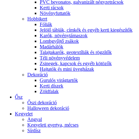
PVC bevonatos, galvanizált négyzetrácsok
Kerti rácsok
Növényfuttatók
Hobbikert
Fóliák
Jelölő táblák, címkék és egyéb kerti kiegészítők
Karók, növénytámaszok
Lombgyűjtő zsákok
Madárhálók
Talajtakarók, geotextíliák és rögzítők
Téli növényvédelem
Zsinegek, kapcsok és egyéb kötözők
Hajtatók és mini üvegházak
Dekoráció
Gurulós virágtartók
Kerti díszek
Zöldfalak
Ősz
Őszi dekoráció
Halloween dekoráció
Kegyelet
Angyal
Kegyeleti gyertya, mécses
Sírdísz