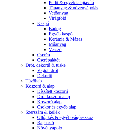
Perlit & egyéb talajjavító
Tápanyag & növényápolás
Vetőanyag
Virágföld
Kaspó
Bádog
Egyéb kaspó
Kerámia & Mázas
Műanyag
Vessző
Cserép
Cserépalátét
Drót, dekortű & tüske
Vágott drót
Dekortű
Tűzőhab
Koszorú & alap
Díszített koszorú
Drót koszorú alap
Koszorú alap
Csokor és egyéb alap
Szerszám & kellék
Olló, kés & egyéb vágóeszköz
Ragasztó
Növényápoló