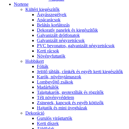
Nortene
Kültéri kiegészítők
Ágyásszegélyek
Apácarácsok
Belátás korlátozás
Dekoratív panelek és kiegészítőik
Galvanizált drótfonatok
Galvanizált négyzetrácsok
PVC bevonatos, galvanizált négyzetrácsok
Kerti rácsok
Növényfuttatók
Hobbikert
Fóliák
Jelölő táblák, címkék és egyéb kerti kiegészítők
Karók, növénytámaszok
Lombgyűjtő zsákok
Madárhálók
Talajtakarók, geotextíliák és rögzítők
Téli növényvédelem
Zsinegek, kapcsok és egyéb kötözők
Hajtatók és mini üvegházak
Dekoráció
Gurulós virágtartók
Kerti díszek
Zöldfalak