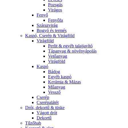
Pozsgás
Virágos
Fenyő
Fenyőfa
Szárazvirág
Bogyó és termés
Kaspó, Cserép & Virágföld
Virágföld
Perlit & egyéb talajjavító
Tápanyag & növényápolás
Vetőanyag
Virágföld
Kaspó
Bádog
Egyéb kaspó
Kerámia & Mázas
Műanyag
Vessző
Cserép
Cserépalátét
Drót, dekortű & tüske
Vágott drót
Dekortű
Tűzőhab