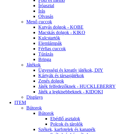
Fotó és memo
Íróasztal
Írás
Olvasás
Menő cuccok
Kutyás dolgok - KOBE
Macskás dolgok - KIKO
Kulcstartók
Elemlámpák
Férfias cuccok
Túrázás
Bringa
Játékok
Ügyességi és kreatív játékok, DIY
Kártyák és társasjátékok
Zenés dolgok
Játék felfedezőknek - HUCKLEBERRY
Játék a legkisebbeknek - KIDOKI
Displays
ITEM
Bútorok
Bútorok
Ebédlő asztalok
Polcok és tárolók
Székek, karfotelek és kanapék