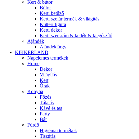
Kert & bútor
Bútor
Kerti betűző
Kerti szolár termék & világítás
Kültéri figura
Kerti dekor
Kerti szerszám & kellék & kiegészítő
Ajándék
Ajándéktárgy
KIKKERLAND
Napelemes termékek
Home
Dekor
Világítás
Kert
Órák
Konyha
Főzés
Tálalás
Kávé és tea
Party
Bár
Fürdő
Higiéniai termékek
Tisztítás