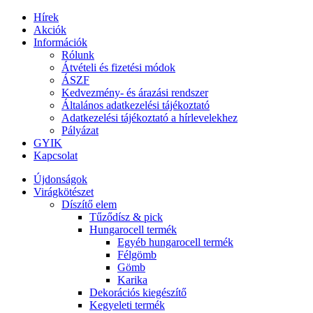
Hírek
Akciók
Információk
Rólunk
Átvételi és fizetési módok
ÁSZF
Kedvezmény- és árazási rendszer
Általános adatkezelési tájékoztató
Adatkezelési tájékoztató a hírlevelekhez
Pályázat
GYIK
Kapcsolat
Újdonságok
Virágkötészet
Díszítő elem
Tűződísz & pick
Hungarocell termék
Egyéb hungarocell termék
Félgömb
Gömb
Karika
Dekorációs kiegészítő
Kegyeleti termék