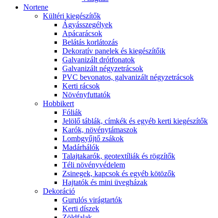
Nortene
Kültéri kiegészítők
Ágyásszegélyek
Apácarácsok
Belátás korlátozás
Dekoratív panelek és kiegészítőik
Galvanizált drótfonatok
Galvanizált négyzetrácsok
PVC bevonatos, galvanizált négyzetrácsok
Kerti rácsok
Növényfuttatók
Hobbikert
Fóliák
Jelölő táblák, címkék és egyéb kerti kiegészítők
Karók, növénytámaszok
Lombgyűjtő zsákok
Madárhálók
Talajtakarók, geotextíliák és rögzítők
Téli növényvédelem
Zsinegek, kapcsok és egyéb kötözők
Hajtatók és mini üvegházak
Dekoráció
Gurulós virágtartók
Kerti díszek
Zöldfalak