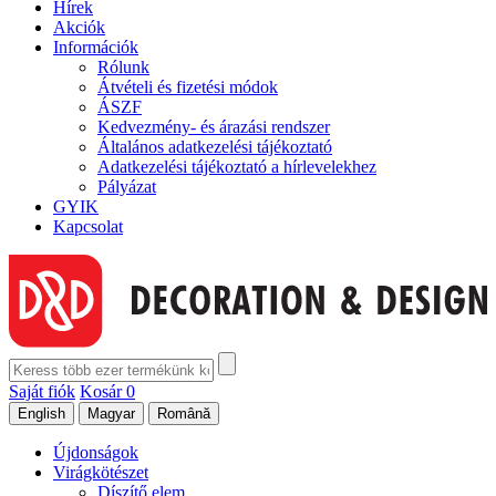
Hírek
Akciók
Információk
Rólunk
Átvételi és fizetési módok
ÁSZF
Kedvezmény- és árazási rendszer
Általános adatkezelési tájékoztató
Adatkezelési tájékoztató a hírlevelekhez
Pályázat
GYIK
Kapcsolat
Saját fiók
Kosár
0
Újdonságok
Virágkötészet
Díszítő elem