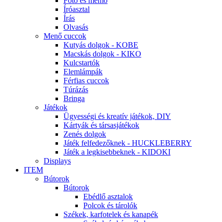
Fotó és memo
Íróasztal
Írás
Olvasás
Menő cuccok
Kutyás dolgok - KOBE
Macskás dolgok - KIKO
Kulcstartók
Elemlámpák
Férfias cuccok
Túrázás
Bringa
Játékok
Ügyességi és kreatív játékok, DIY
Kártyák és társasjátékok
Zenés dolgok
Játék felfedezőknek - HUCKLEBERRY
Játék a legkisebbeknek - KIDOKI
Displays
ITEM
Bútorok
Bútorok
Ebédlő asztalok
Polcok és tárolók
Székek, karfotelek és kanapék