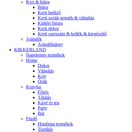
Kert & bútor
Bútor
Kerti betűző
Kerti szolár termék & világítás
Kültéri figura
Kerti dekor
Kerti szerszám & kellék & kiegészítő
Ajándék
Ajándéktárgy
KIKKERLAND
Napelemes termékek
Home
Dekor
Világítás
Kert
Órák
Konyha
Főzés
Tálalás
Kávé és tea
Party
Bár
Fürdő
Higiéniai termékek
Tisztítás