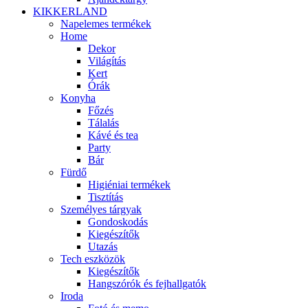
KIKKERLAND
Napelemes termékek
Home
Dekor
Világítás
Kert
Órák
Konyha
Főzés
Tálalás
Kávé és tea
Party
Bár
Fürdő
Higiéniai termékek
Tisztítás
Személyes tárgyak
Gondoskodás
Kiegészítők
Utazás
Tech eszközök
Kiegészítők
Hangszórók és fejhallgatók
Iroda