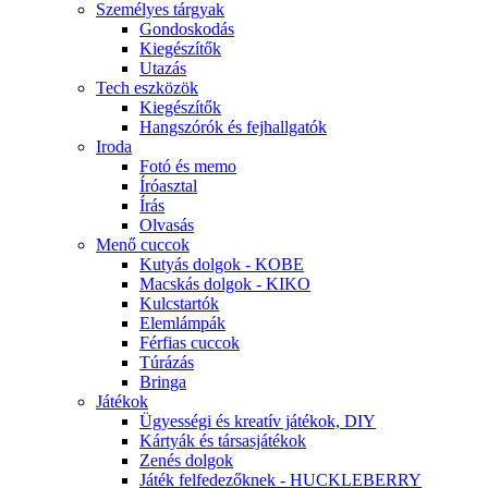
Személyes tárgyak
Gondoskodás
Kiegészítők
Utazás
Tech eszközök
Kiegészítők
Hangszórók és fejhallgatók
Iroda
Fotó és memo
Íróasztal
Írás
Olvasás
Menő cuccok
Kutyás dolgok - KOBE
Macskás dolgok - KIKO
Kulcstartók
Elemlámpák
Férfias cuccok
Túrázás
Bringa
Játékok
Ügyességi és kreatív játékok, DIY
Kártyák és társasjátékok
Zenés dolgok
Játék felfedezőknek - HUCKLEBERRY