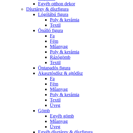
Egyéb otthon dekor
Dísztárgy & díszfigura
Lógólábú figura
Poly & kerámia
Textil
Önálló figura
Fa
Fém
Műanyag
Poly & kerámia
Rázógömb
Textil
Öntapadós figura
Akasztósdísz & ajtódísz
Fa
Fém
Műanyag
Poly & kerámia
Textil
Üveg
Gömb
Egyéb gömb
Műanyag
Üveg
Egyéb dísztárgy & díszfigura