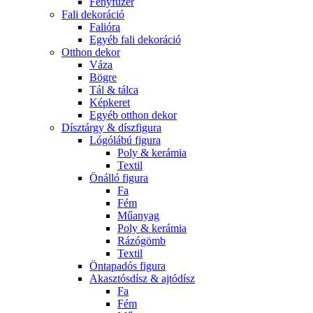
Fényfüzér
Fali dekoráció
Falióra
Egyéb fali dekoráció
Otthon dekor
Váza
Bögre
Tál & tálca
Képkeret
Egyéb otthon dekor
Dísztárgy & díszfigura
Lógólábú figura
Poly & kerámia
Textil
Önálló figura
Fa
Fém
Műanyag
Poly & kerámia
Rázógömb
Textil
Öntapadós figura
Akasztósdísz & ajtódísz
Fa
Fém