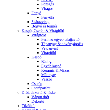
Pozsgás
Virágos
Fenyő
Fenyőfa
Szárazvirág
Bogyó és termés
Kaspó, Cserép & Virágföld
Virágföld
Perlit & egyéb talajjavító
Tápanyag & növényápolás
Vetőanyag
Virágföld
Kaspó
Bádog
Egyéb kaspó
Kerámia & Mázas
Műanyag
Vessző
Cserép
Cserépalátét
Drót, dekortű & tüske
Vágott drót
Dekortű
Tűzőhab