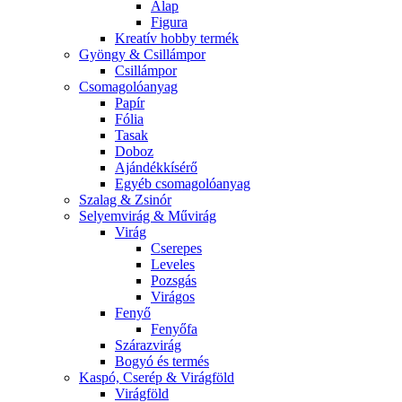
Alap
Figura
Kreatív hobby termék
Gyöngy & Csillámpor
Csillámpor
Csomagolóanyag
Papír
Fólia
Tasak
Doboz
Ajándékkísérő
Egyéb csomagolóanyag
Szalag & Zsinór
Selyemvirág & Művirág
Virág
Cserepes
Leveles
Pozsgás
Virágos
Fenyő
Fenyőfa
Szárazvirág
Bogyó és termés
Kaspó, Cserép & Virágföld
Virágföld