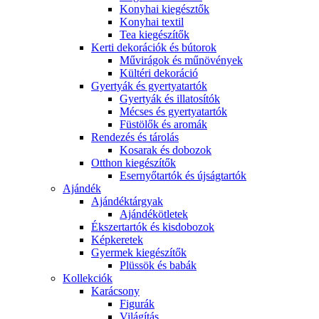
Konyhai kiegésztők
Konyhai textil
Tea kiegészítők
Kerti dekorációk és bútorok
Művirágok és műnövények
Kültéri dekoráció
Gyertyák és gyertyatartók
Gyertyák és illatosítók
Mécses és gyertyatartók
Füstölők és aromák
Rendezés és tárolás
Kosarak és dobozok
Otthon kiegészítők
Esernyőtartók és újságtartók
Ajándék
Ajándéktárgyak
Ajándékötletek
Ékszertartók és kisdobozok
Képkeretek
Gyermek kiegészítők
Plüssök és babák
Kollekciók
Karácsony
Figurák
Világítás