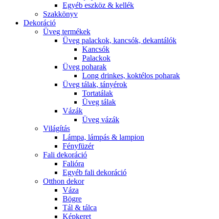
Egyéb eszköz & kellék
Szakkönyv
Dekoráció
Üveg termékek
Üveg palackok, kancsók, dekantálók
Kancsók
Palackok
Üveg poharak
Long drinkes, koktélos poharak
Üveg tálak, tányérok
Tortatálak
Üveg tálak
Vázák
Üveg vázák
Világítás
Lámpa, lámpás & lampion
Fényfüzér
Fali dekoráció
Falióra
Egyéb fali dekoráció
Otthon dekor
Váza
Bögre
Tál & tálca
Képkeret