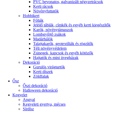
PVC bevonatos, galvanizált négyzetrácsok
Kerti rácsok
Növényfuttatók
Hobbikert
Fóliák
Jelölő táblák, címkék és egyéb kerti kiegészítők
Karók, növénytámaszok
Lombgyűjtő zsákok
Madárhálók
Talajtakarók, geotextíliák és rögzítők
Téli növényvédelem
Zsinegek, kapcsok és egyéb kötözők
Hajtatók és mini üvegházak
Dekoráció
Gurulós virágtartók
Kerti díszek
Zöldfalak
Ősz
Őszi dekoráció
Halloween dekoráció
Kegyelet
Angyal
Kegyeleti gyertya, mécses
Sírdísz