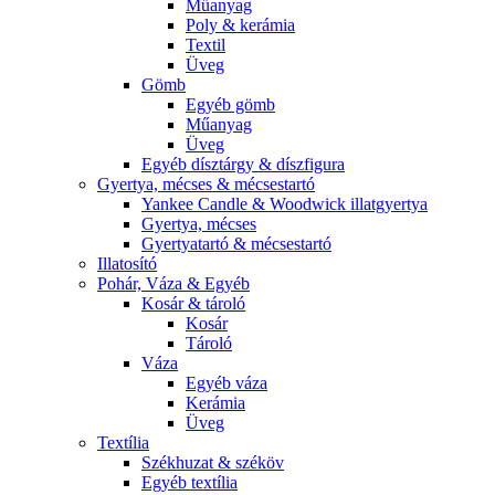
Műanyag
Poly & kerámia
Textil
Üveg
Gömb
Egyéb gömb
Műanyag
Üveg
Egyéb dísztárgy & díszfigura
Gyertya, mécses & mécsestartó
Yankee Candle & Woodwick illatgyertya
Gyertya, mécses
Gyertyatartó & mécsestartó
Illatosító
Pohár, Váza & Egyéb
Kosár & tároló
Kosár
Tároló
Váza
Egyéb váza
Kerámia
Üveg
Textília
Székhuzat & széköv
Egyéb textília