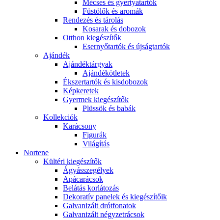
Mécses és gyertyatartók
Füstölők és aromák
Rendezés és tárolás
Kosarak és dobozok
Otthon kiegészítők
Esernyőtartók és újságtartók
Ajándék
Ajándéktárgyak
Ajándékötletek
Ékszertartók és kisdobozok
Képkeretek
Gyermek kiegészítők
Plüssök és babák
Kollekciók
Karácsony
Figurák
Világítás
Nortene
Kültéri kiegészítők
Ágyásszegélyek
Apácarácsok
Belátás korlátozás
Dekoratív panelek és kiegészítőik
Galvanizált drótfonatok
Galvanizált négyzetrácsok