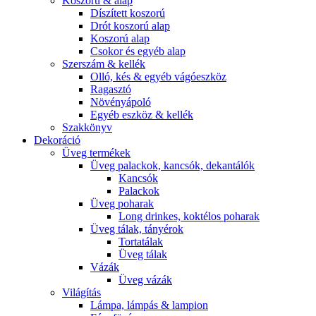
Koszorú & alap
Díszített koszorú
Drót koszorú alap
Koszorú alap
Csokor és egyéb alap
Szerszám & kellék
Olló, kés & egyéb vágóeszköz
Ragasztó
Növényápoló
Egyéb eszköz & kellék
Szakkönyv
Dekoráció
Üveg termékek
Üveg palackok, kancsók, dekantálók
Kancsók
Palackok
Üveg poharak
Long drinkes, koktélos poharak
Üveg tálak, tányérok
Tortatálak
Üveg tálak
Vázák
Üveg vázák
Világítás
Lámpa, lámpás & lampion