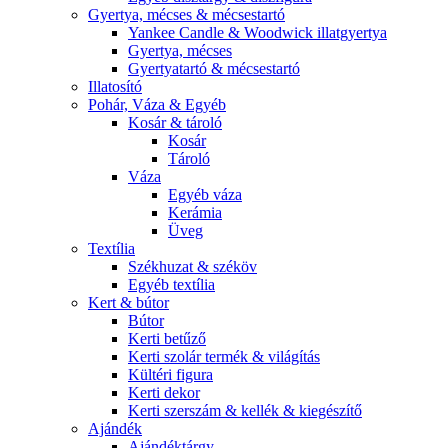
Gyertya, mécses & mécsestartó
Yankee Candle & Woodwick illatgyertya
Gyertya, mécses
Gyertyatartó & mécsestartó
Illatosító
Pohár, Váza & Egyéb
Kosár & tároló
Kosár
Tároló
Váza
Egyéb váza
Kerámia
Üveg
Textília
Székhuzat & széköv
Egyéb textília
Kert & bútor
Bútor
Kerti betűző
Kerti szolár termék & világítás
Kültéri figura
Kerti dekor
Kerti szerszám & kellék & kiegészítő
Ajándék
Ajándéktárgy