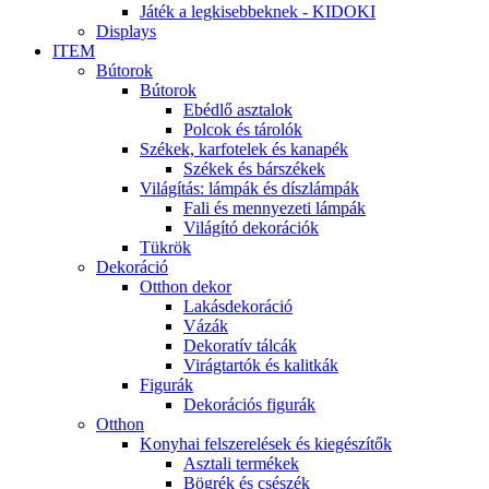
Játék a legkisebbeknek - KIDOKI
Displays
ITEM
Bútorok
Bútorok
Ebédlő asztalok
Polcok és tárolók
Székek, karfotelek és kanapék
Székek és bárszékek
Világítás: lámpák és díszlámpák
Fali és mennyezeti lámpák
Világító dekorációk
Tükrök
Dekoráció
Otthon dekor
Lakásdekoráció
Vázák
Dekoratív tálcák
Virágtartók és kalitkák
Figurák
Dekorációs figurák
Otthon
Konyhai felszerelések és kiegészítők
Asztali termékek
Bögrék és csészék