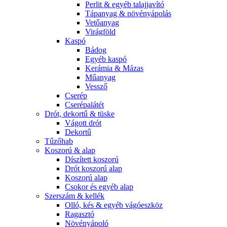
Perlit & egyéb talajjavító
Tápanyag & növényápolás
Vetőanyag
Virágföld
Kaspó
Bádog
Egyéb kaspó
Kerámia & Mázas
Műanyag
Vessző
Cserép
Cserépalátét
Drót, dekortű & tüske
Vágott drót
Dekortű
Tűzőhab
Koszorú & alap
Díszített koszorú
Drót koszorú alap
Koszorú alap
Csokor és egyéb alap
Szerszám & kellék
Olló, kés & egyéb vágóeszköz
Ragasztó
Növényápoló