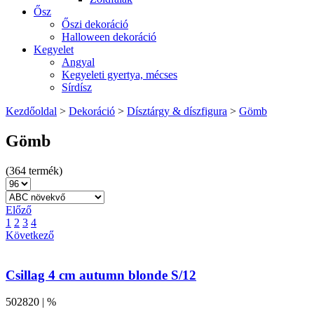
Ősz
Őszi dekoráció
Halloween dekoráció
Kegyelet
Angyal
Kegyeleti gyertya, mécses
Sírdísz
Kezdőoldal
>
Dekoráció
>
Dísztárgy & díszfigura
>
Gömb
Gömb
(364 termék)
Előző
1
2
3
4
Következő
Csillag 4 cm autumn blonde S/12
502820 | %