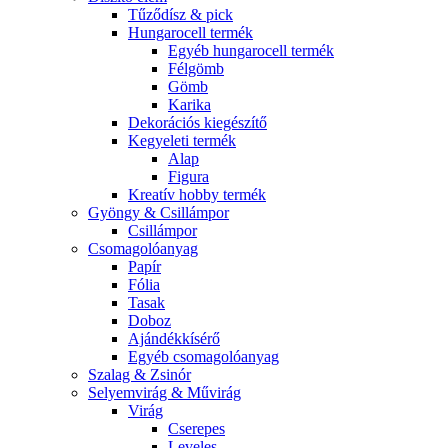
Tűződísz & pick
Hungarocell termék
Egyéb hungarocell termék
Félgömb
Gömb
Karika
Dekorációs kiegészítő
Kegyeleti termék
Alap
Figura
Kreatív hobby termék
Gyöngy & Csillámpor
Csillámpor
Csomagolóanyag
Papír
Fólia
Tasak
Doboz
Ajándékkísérő
Egyéb csomagolóanyag
Szalag & Zsinór
Selyemvirág & Művirág
Virág
Cserepes
Leveles