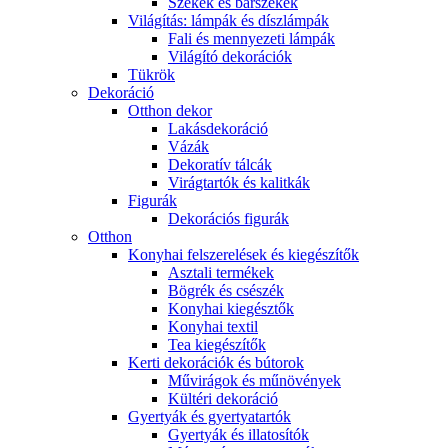
Székek és bárszékek
Világítás: lámpák és díszlámpák
Fali és mennyezeti lámpák
Világító dekorációk
Tükrök
Dekoráció
Otthon dekor
Lakásdekoráció
Vázák
Dekoratív tálcák
Virágtartók és kalitkák
Figurák
Dekorációs figurák
Otthon
Konyhai felszerelések és kiegészítők
Asztali termékek
Bögrék és csészék
Konyhai kiegésztők
Konyhai textil
Tea kiegészítők
Kerti dekorációk és bútorok
Művirágok és műnövények
Kültéri dekoráció
Gyertyák és gyertyatartók
Gyertyák és illatosítók