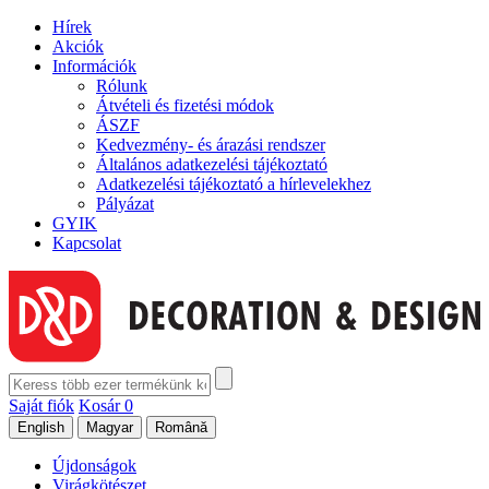
Hírek
Akciók
Információk
Rólunk
Átvételi és fizetési módok
ÁSZF
Kedvezmény- és árazási rendszer
Általános adatkezelési tájékoztató
Adatkezelési tájékoztató a hírlevelekhez
Pályázat
GYIK
Kapcsolat
Saját fiók
Kosár
0
Újdonságok
Virágkötészet