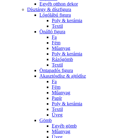
Egyéb otthon dekor
Dísztárgy & díszfigura
Lógólábú figura
Poly & kerámia
Textil
Önálló figura
Fa
Fém
Műanyag
Poly & kerámia
Rázógömb
Textil
Öntapadós figura
Akasztósdísz & ajtódísz
Fa
Fém
Műanyag
Papír
Poly & kerámia
Textil
Üveg
Gömb
Egyéb gömb
Műanyag
Üveg