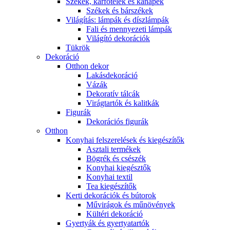
Székek, karfotelek és kanapék
Székek és bárszékek
Világítás: lámpák és díszlámpák
Fali és mennyezeti lámpák
Világító dekorációk
Tükrök
Dekoráció
Otthon dekor
Lakásdekoráció
Vázák
Dekoratív tálcák
Virágtartók és kalitkák
Figurák
Dekorációs figurák
Otthon
Konyhai felszerelések és kiegészítők
Asztali termékek
Bögrék és csészék
Konyhai kiegésztők
Konyhai textil
Tea kiegészítők
Kerti dekorációk és bútorok
Művirágok és műnövények
Kültéri dekoráció
Gyertyák és gyertyatartók