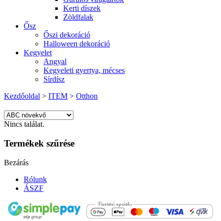
Kerti díszek
Zöldfalak
Ősz
Őszi dekoráció
Halloween dekoráció
Kegyelet
Angyal
Kegyeleti gyertya, mécses
Sírdísz
Kezdőoldal
>
ITEM
>
Otthon
Nincs találat.
Termékek szűrése
Bezárás
Rólunk
ÁSZF