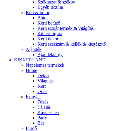
Székhuzat & széköv
Egyéb textília
Kert & bútor
Bútor
Kerti betűző
Kerti szolár termék & világítás
Kültéri figura
Kerti dekor
Kerti szerszám & kellék & kiegészítő
Ajándék
Ajándéktárgy
KIKKERLAND
Napelemes termékek
Home
Dekor
Világítás
Kert
Órák
Konyha
Főzés
Tálalás
Kávé és tea
Party
Bár
Fürdő