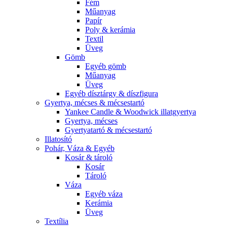
Fém
Műanyag
Papír
Poly & kerámia
Textil
Üveg
Gömb
Egyéb gömb
Műanyag
Üveg
Egyéb dísztárgy & díszfigura
Gyertya, mécses & mécsestartó
Yankee Candle & Woodwick illatgyertya
Gyertya, mécses
Gyertyatartó & mécsestartó
Illatosító
Pohár, Váza & Egyéb
Kosár & tároló
Kosár
Tároló
Váza
Egyéb váza
Kerámia
Üveg
Textília