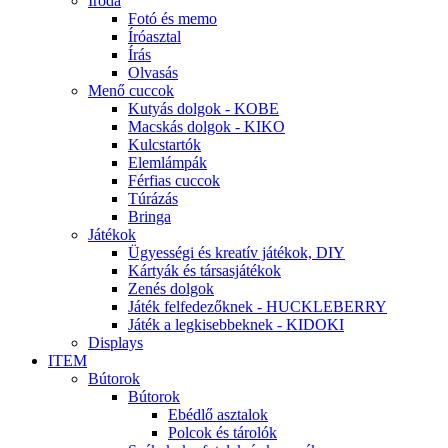
Iroda
Fotó és memo
Íróasztal
Írás
Olvasás
Menő cuccok
Kutyás dolgok - KOBE
Macskás dolgok - KIKO
Kulcstartók
Elemlámpák
Férfias cuccok
Túrázás
Bringa
Játékok
Ügyességi és kreatív játékok, DIY
Kártyák és társasjátékok
Zenés dolgok
Játék felfedezőknek - HUCKLEBERRY
Játék a legkisebbeknek - KIDOKI
Displays
ITEM
Bútorok
Bútorok
Ebédlő asztalok
Polcok és tárolók