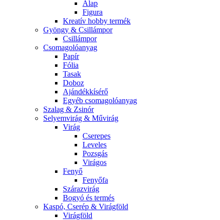
Alap
Figura
Kreatív hobby termék
Gyöngy & Csillámpor
Csillámpor
Csomagolóanyag
Papír
Fólia
Tasak
Doboz
Ajándékkísérő
Egyéb csomagolóanyag
Szalag & Zsinór
Selyemvirág & Művirág
Virág
Cserepes
Leveles
Pozsgás
Virágos
Fenyő
Fenyőfa
Szárazvirág
Bogyó és termés
Kaspó, Cserép & Virágföld
Virágföld