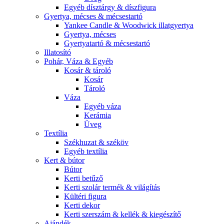
Egyéb dísztárgy & díszfigura
Gyertya, mécses & mécsestartó
Yankee Candle & Woodwick illatgyertya
Gyertya, mécses
Gyertyatartó & mécsestartó
Illatosító
Pohár, Váza & Egyéb
Kosár & tároló
Kosár
Tároló
Váza
Egyéb váza
Kerámia
Üveg
Textília
Székhuzat & széköv
Egyéb textília
Kert & bútor
Bútor
Kerti betűző
Kerti szolár termék & világítás
Kültéri figura
Kerti dekor
Kerti szerszám & kellék & kiegészítő
Ajándék