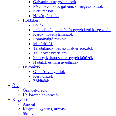
Galvanizált négyzetrácsok
PVC bevonatos, galvanizált négyzetrácsok
Kerti rácsok
Növényfuttatók
Hobbikert
Fóliák
Jelölő táblák, címkék és egyéb kerti kiegészítők
Karók, növénytámaszok
Lombgyűjtő zsákok
Madárhálók
Talajtakarók, geotextíliák és rögzítők
Téli növényvédelem
Zsinegek, kapcsok és egyéb kötözők
Hajtatók és mini üvegházak
Dekoráció
Gurulós virágtartók
Kerti díszek
Zöldfalak
Ősz
Őszi dekoráció
Halloween dekoráció
Kegyelet
Angyal
Kegyeleti gyertya, mécses
Sírdísz