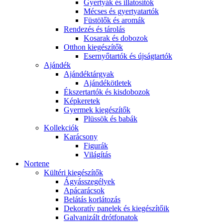
Gyertyák és illatosítók
Mécses és gyertyatartók
Füstölők és aromák
Rendezés és tárolás
Kosarak és dobozok
Otthon kiegészítők
Esernyőtartók és újságtartók
Ajándék
Ajándéktárgyak
Ajándékötletek
Ékszertartók és kisdobozok
Képkeretek
Gyermek kiegészítők
Plüssök és babák
Kollekciók
Karácsony
Figurák
Világítás
Nortene
Kültéri kiegészítők
Ágyásszegélyek
Apácarácsok
Belátás korlátozás
Dekoratív panelek és kiegészítőik
Galvanizált drótfonatok