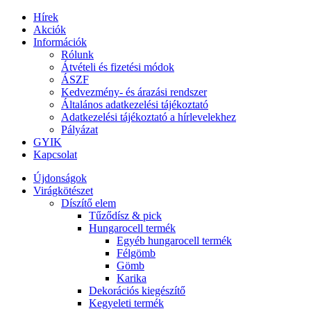
Hírek
Akciók
Információk
Rólunk
Átvételi és fizetési módok
ÁSZF
Kedvezmény- és árazási rendszer
Általános adatkezelési tájékoztató
Adatkezelési tájékoztató a hírlevelekhez
Pályázat
GYIK
Kapcsolat
Újdonságok
Virágkötészet
Díszítő elem
Tűződísz & pick
Hungarocell termék
Egyéb hungarocell termék
Félgömb
Gömb
Karika
Dekorációs kiegészítő
Kegyeleti termék