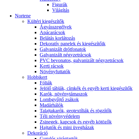
Figurák
Világítás
Nortene
Kültéri kiegészítők
Ágyásszegélyek
Apácarácsok
Belátás korlátozás
Dekoratív panelek és kiegészítőik
Galvanizált drótfonatok
Galvanizált négyzetrácsok
PVC bevonatos, galvanizált négyzetrácsok
Kerti rácsok
Növényfuttatók
Hobbikert
Fóliák
Jelölő táblák, címkék és egyéb kerti kiegészítők
Karók, növénytámaszok
Lombgyűjtő zsákok
Madárhálók
Talajtakarók, geotextíliák és rögzítők
Téli növényvédelem
Zsinegek, kapcsok és egyéb kötözők
Hajtatók és mini üvegházak
Dekoráció
Gurulós virágtartók