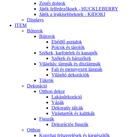
Zenés dolgok
Játék felfedezőknek - HUCKLEBERRY
Játék a legkisebbeknek - KIDOKI
Displays
ITEM
Bútorok
Bútorok
Ebédlő asztalok
Polcok és tárolók
Székek, karfotelek és kanapék
Székek és bárszékek
Világítás: lámpák és díszlámpák
Fali és mennyezeti lámpák
Világító dekorációk
Tükrök
Dekoráció
Otthon dekor
Lakásdekoráció
Vázák
Dekoratív tálcák
Virágtartók és kalitkák
Figurák
Dekorációs figurák
Otthon
Konyhai felszerelések és kiegészítők