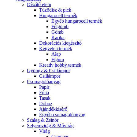
Díszítő elem
Tűződísz & pick
Hungarocell termék
Egyéb hungarocell termék
Félgömb
Gömb
Karika
Dekorációs kiegészítő
Kegyeleti termék
Alap
Figura
Kreatív hobby termék
Gyöngy & Csillámpor
Csillámpor
Csomagolóanyag
Papír
Fólia
Tasak
Doboz
Ajándékkísérő
Egyéb csomagolóanyag
Szalag & Zsinór
Selyemvirág & Művirág
Virág
Cserepes