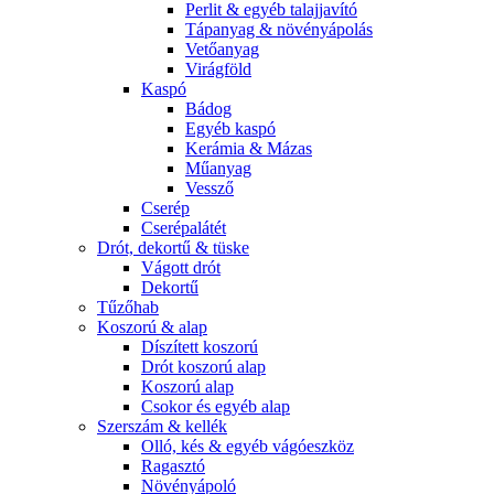
Perlit & egyéb talajjavító
Tápanyag & növényápolás
Vetőanyag
Virágföld
Kaspó
Bádog
Egyéb kaspó
Kerámia & Mázas
Műanyag
Vessző
Cserép
Cserépalátét
Drót, dekortű & tüske
Vágott drót
Dekortű
Tűzőhab
Koszorú & alap
Díszített koszorú
Drót koszorú alap
Koszorú alap
Csokor és egyéb alap
Szerszám & kellék
Olló, kés & egyéb vágóeszköz
Ragasztó
Növényápoló