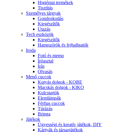
Higiéniai termékek
Tisztítás
Személyes tárgyak
Gondoskodás
Kiegészítők
Utazás
Tech eszközök
Kiegészítők
Hangszórók és fejhallgatók
Iroda
Fotó és memo
Íróasztal
Írás
Olvasás
Menő cuccok
Kutyás dolgok - KOBE
Macskás dolgok - KIKO
Kulcstartók
Elemlámpák
Férfias cuccok
Túrázás
Bringa
Játékok
Ügyességi és kreatív játékok, DIY
Kártyák és társasjátékok