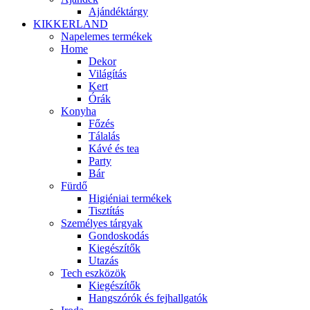
Ajándéktárgy
KIKKERLAND
Napelemes termékek
Home
Dekor
Világítás
Kert
Órák
Konyha
Főzés
Tálalás
Kávé és tea
Party
Bár
Fürdő
Higiéniai termékek
Tisztítás
Személyes tárgyak
Gondoskodás
Kiegészítők
Utazás
Tech eszközök
Kiegészítők
Hangszórók és fejhallgatók