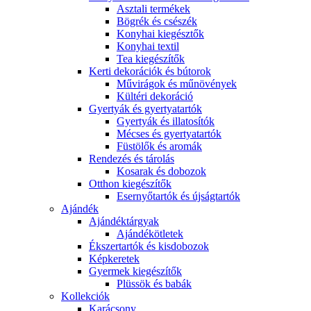
Asztali termékek
Bögrék és csészék
Konyhai kiegésztők
Konyhai textil
Tea kiegészítők
Kerti dekorációk és bútorok
Művirágok és műnövények
Kültéri dekoráció
Gyertyák és gyertyatartók
Gyertyák és illatosítók
Mécses és gyertyatartók
Füstölők és aromák
Rendezés és tárolás
Kosarak és dobozok
Otthon kiegészítők
Esernyőtartók és újságtartók
Ajándék
Ajándéktárgyak
Ajándékötletek
Ékszertartók és kisdobozok
Képkeretek
Gyermek kiegészítők
Plüssök és babák
Kollekciók
Karácsony