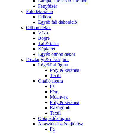
Lámpa, lámpás & lampion
Fényfüzér
Fali dekoráció
Falióra
Egyéb fali dekoráció
Otthon dekor
Váza
Bögre
Tál & tálca
Képkeret
Egyéb otthon dekor
Dísztárgy & díszfigura
Lógólábú figura
Poly & kerámia
Textil
Önálló figura
Fa
Fém
Műanyag
Poly & kerámia
Rázógömb
Textil
Öntapadós figura
Akasztósdísz & ajtódísz
Fa