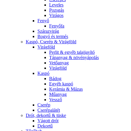
Leveles
Pozsgás
Virágos
Fenyő
Fenyőfa
Szárazvirág
Bogyó és termés
Kaspó, Cserép & Virágföld
Virágföld
Perlit & egyéb talajjavító
Tápanyag & növényápolás
Vetőanyag
Virágföld
Kaspó
Bádog
Egyéb kaspó
Kerámia & Mázas
Műanyag
Vessző
Cserép
Cserépalátét
Drót, dekortű & tüske
Vágott drót
Dekortű