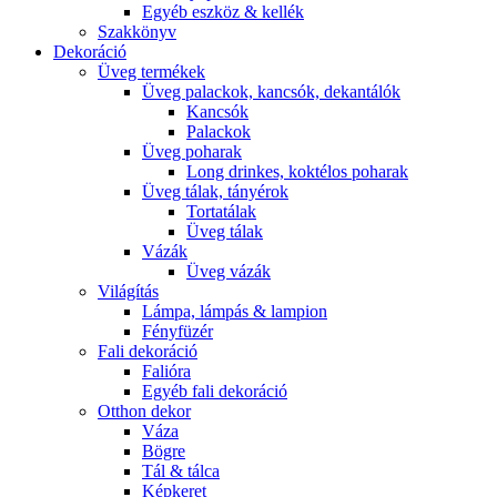
Egyéb eszköz & kellék
Szakkönyv
Dekoráció
Üveg termékek
Üveg palackok, kancsók, dekantálók
Kancsók
Palackok
Üveg poharak
Long drinkes, koktélos poharak
Üveg tálak, tányérok
Tortatálak
Üveg tálak
Vázák
Üveg vázák
Világítás
Lámpa, lámpás & lampion
Fényfüzér
Fali dekoráció
Falióra
Egyéb fali dekoráció
Otthon dekor
Váza
Bögre
Tál & tálca
Képkeret