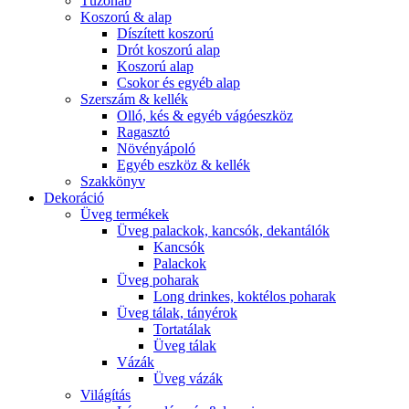
Tűzőhab
Koszorú & alap
Díszített koszorú
Drót koszorú alap
Koszorú alap
Csokor és egyéb alap
Szerszám & kellék
Olló, kés & egyéb vágóeszköz
Ragasztó
Növényápoló
Egyéb eszköz & kellék
Szakkönyv
Dekoráció
Üveg termékek
Üveg palackok, kancsók, dekantálók
Kancsók
Palackok
Üveg poharak
Long drinkes, koktélos poharak
Üveg tálak, tányérok
Tortatálak
Üveg tálak
Vázák
Üveg vázák
Világítás