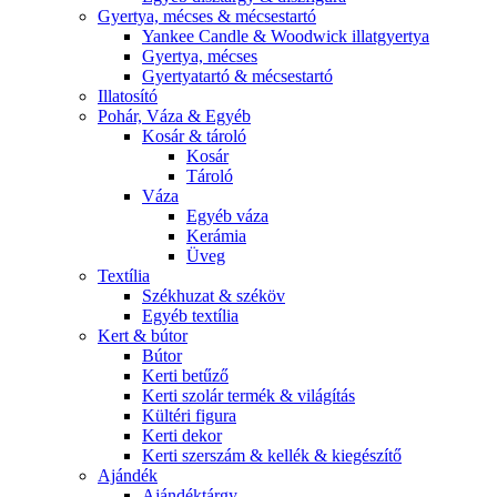
Gyertya, mécses & mécsestartó
Yankee Candle & Woodwick illatgyertya
Gyertya, mécses
Gyertyatartó & mécsestartó
Illatosító
Pohár, Váza & Egyéb
Kosár & tároló
Kosár
Tároló
Váza
Egyéb váza
Kerámia
Üveg
Textília
Székhuzat & széköv
Egyéb textília
Kert & bútor
Bútor
Kerti betűző
Kerti szolár termék & világítás
Kültéri figura
Kerti dekor
Kerti szerszám & kellék & kiegészítő
Ajándék
Ajándéktárgy