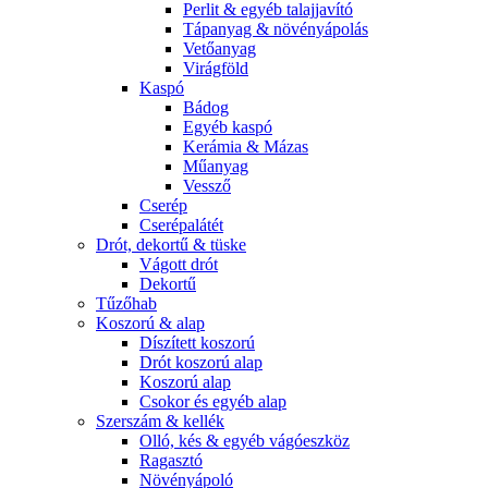
Perlit & egyéb talajjavító
Tápanyag & növényápolás
Vetőanyag
Virágföld
Kaspó
Bádog
Egyéb kaspó
Kerámia & Mázas
Műanyag
Vessző
Cserép
Cserépalátét
Drót, dekortű & tüske
Vágott drót
Dekortű
Tűzőhab
Koszorú & alap
Díszített koszorú
Drót koszorú alap
Koszorú alap
Csokor és egyéb alap
Szerszám & kellék
Olló, kés & egyéb vágóeszköz
Ragasztó
Növényápoló