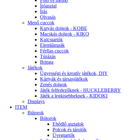
Fotó és memo
Íróasztal
Írás
Olvasás
Menő cuccok
Kutyás dolgok - KOBE
Macskás dolgok - KIKO
Kulcstartók
Elemlámpák
Férfias cuccok
Túrázás
Bringa
Játékok
Ügyességi és kreatív játékok, DIY
Kártyák és társasjátékok
Zenés dolgok
Játék felfedezőknek - HUCKLEBERRY
Játék a legkisebbeknek - KIDOKI
Displays
ITEM
Bútorok
Bútorok
Ebédlő asztalok
Polcok és tárolók
Üvegtartók