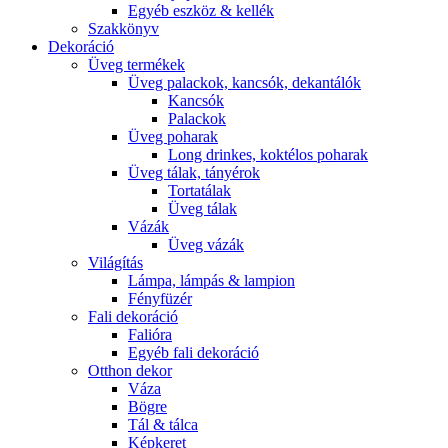
Egyéb eszköz & kellék
Szakkönyv
Dekoráció
Üveg termékek
Üveg palackok, kancsók, dekantálók
Kancsók
Palackok
Üveg poharak
Long drinkes, koktélos poharak
Üveg tálak, tányérok
Tortatálak
Üveg tálak
Vázák
Üveg vázák
Világítás
Lámpa, lámpás & lampion
Fényfüzér
Fali dekoráció
Falióra
Egyéb fali dekoráció
Otthon dekor
Váza
Bögre
Tál & tálca
Képkeret