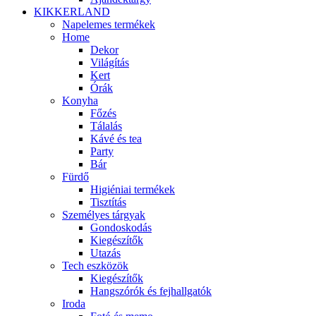
KIKKERLAND
Napelemes termékek
Home
Dekor
Világítás
Kert
Órák
Konyha
Főzés
Tálalás
Kávé és tea
Party
Bár
Fürdő
Higiéniai termékek
Tisztítás
Személyes tárgyak
Gondoskodás
Kiegészítők
Utazás
Tech eszközök
Kiegészítők
Hangszórók és fejhallgatók
Iroda