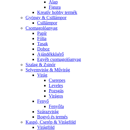
Alap
Figura
Kreatív hobby termék
Gyöngy & Csillámpor
Csillámpor
Csomagolóanyag
Papír
Fólia
Tasak
Doboz
Ajándékkísérő
Egyéb csomagolóanyag
Szalag & Zsinór
Selyemvirág & Művirág
Virág
Cserepes
Leveles
Pozsgás
Virágos
Fenyő
Fenyőfa
Szárazvirág
Bogyó és termés
Kaspó, Cserép & Virágföld
Virágföld