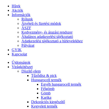
Hírek
Akciók
Információk
Rólunk
Átvételi és fizetési módok
ÁSZF
Kedvezmény- és árazási rendszer
Általános adatkezelési tájékoztató
Adatkezelési tájékoztató a hírlevelekhez
Pályázat
GYIK
Kapcsolat
Újdonságok
Virágkötészet
Díszítő elem
Tűződísz & pick
Hungarocell termék
Egyéb hungarocell termék
Félgömb
Gömb
Karika
Dekorációs kiegészítő
Kegyeleti termék