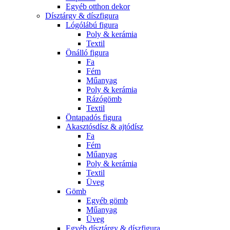
Egyéb otthon dekor
Dísztárgy & díszfigura
Lógólábú figura
Poly & kerámia
Textil
Önálló figura
Fa
Fém
Műanyag
Poly & kerámia
Rázógömb
Textil
Öntapadós figura
Akasztósdísz & ajtódísz
Fa
Fém
Műanyag
Poly & kerámia
Textil
Üveg
Gömb
Egyéb gömb
Műanyag
Üveg
Egyéb dísztárgy & díszfigura