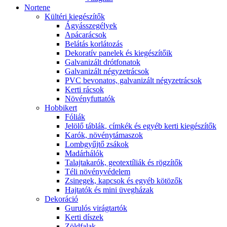
Nortene
Kültéri kiegészítők
Ágyásszegélyek
Apácarácsok
Belátás korlátozás
Dekoratív panelek és kiegészítőik
Galvanizált drótfonatok
Galvanizált négyzetrácsok
PVC bevonatos, galvanizált négyzetrácsok
Kerti rácsok
Növényfuttatók
Hobbikert
Fóliák
Jelölő táblák, címkék és egyéb kerti kiegészítők
Karók, növénytámaszok
Lombgyűjtő zsákok
Madárhálók
Talajtakarók, geotextíliák és rögzítők
Téli növényvédelem
Zsinegek, kapcsok és egyéb kötözők
Hajtatók és mini üvegházak
Dekoráció
Gurulós virágtartók
Kerti díszek
Zöldfalak