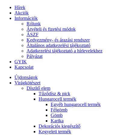
Hírek
Akciók
Információk
Rólunk
Átvételi és fizetési módok
ÁSZF
Kedvezmény- és árazási rendszer
Általános adatkezelési tájékoztató
Adatkezelési tájékoztató a hírlevelekhez
Pályázat
GYIK
Kapcsolat
Újdonságok
Virágkötészet
Díszítő elem
Tűződísz & pick
Hungarocell termék
Egyéb hungarocell termék
Félgömb
Gömb
Karika
Dekorációs kiegészítő
Kegyeleti termék