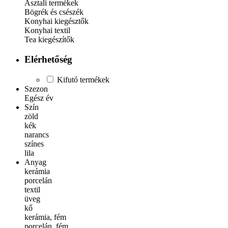
Asztali termékek
Bögrék és csészék
Konyhai kiegésztők
Konyhai textil
Tea kiegészítők
Elérhetőség
Kifutó termékek
Szezon
Egész év
Szín
zöld
kék
narancs
színes
lila
Anyag
kerámia
porcelán
textil
üveg
kő
kerámia, fém
porcelán, fém