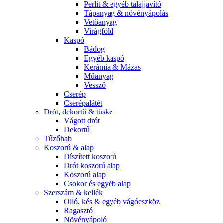
Perlit & egyéb talajjavító
Tápanyag & növényápolás
Vetőanyag
Virágföld
Kaspó
Bádog
Egyéb kaspó
Kerámia & Mázas
Műanyag
Vessző
Cserép
Cserépalátét
Drót, dekortű & tüske
Vágott drót
Dekortű
Tűzőhab
Koszorú & alap
Díszített koszorú
Drót koszorú alap
Koszorú alap
Csokor és egyéb alap
Szerszám & kellék
Olló, kés & egyéb vágóeszköz
Ragasztó
Növényápoló