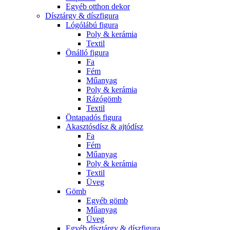
Egyéb otthon dekor
Dísztárgy & díszfigura
Lógólábú figura
Poly & kerámia
Textil
Önálló figura
Fa
Fém
Műanyag
Poly & kerámia
Rázógömb
Textil
Öntapadós figura
Akasztósdísz & ajtódísz
Fa
Fém
Műanyag
Poly & kerámia
Textil
Üveg
Gömb
Egyéb gömb
Műanyag
Üveg
Egyéb dísztárgy & díszfigura