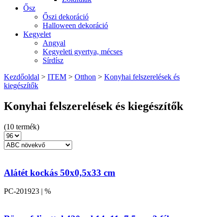
Ősz
Őszi dekoráció
Halloween dekoráció
Kegyelet
Angyal
Kegyeleti gyertya, mécses
Sírdísz
Kezdőoldal
>
ITEM
>
Otthon
>
Konyhai felszerelések és
kiegészítők
Konyhai felszerelések és kiegészítők
(10 termék)
Alátét kockás 50x0,5x33 cm
PC-201923 | %