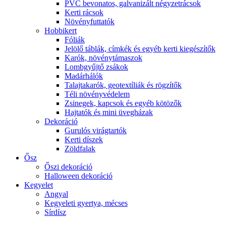
PVC bevonatos, galvanizált négyzetrácsok
Kerti rácsok
Növényfuttatók
Hobbikert
Fóliák
Jelölő táblák, címkék és egyéb kerti kiegészítők
Karók, növénytámaszok
Lombgyűjtő zsákok
Madárhálók
Talajtakarók, geotextíliák és rögzítők
Téli növényvédelem
Zsinegek, kapcsok és egyéb kötözők
Hajtatók és mini üvegházak
Dekoráció
Gurulós virágtartók
Kerti díszek
Zöldfalak
Ősz
Őszi dekoráció
Halloween dekoráció
Kegyelet
Angyal
Kegyeleti gyertya, mécses
Sírdísz