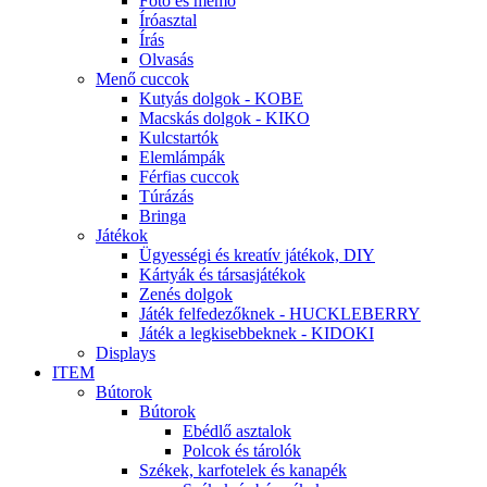
Fotó és memo
Íróasztal
Írás
Olvasás
Menő cuccok
Kutyás dolgok - KOBE
Macskás dolgok - KIKO
Kulcstartók
Elemlámpák
Férfias cuccok
Túrázás
Bringa
Játékok
Ügyességi és kreatív játékok, DIY
Kártyák és társasjátékok
Zenés dolgok
Játék felfedezőknek - HUCKLEBERRY
Játék a legkisebbeknek - KIDOKI
Displays
ITEM
Bútorok
Bútorok
Ebédlő asztalok
Polcok és tárolók
Székek, karfotelek és kanapék