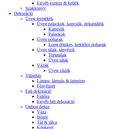
Egyéb eszköz & kellék
Szakkönyv
Dekoráció
Üveg termékek
Üveg palackok, kancsók, dekantálók
Kancsók
Palackok
Üveg poharak
Long drinkes, koktélos poharak
Üveg tálak, tányérok
Tortatálak
Üveg tálak
Vázák
Üveg vázák
Világítás
Lámpa, lámpás & lampion
Fényfüzér
Fali dekoráció
Falióra
Egyéb fali dekoráció
Otthon dekor
Váza
Bögre
Tál & tálca
Képkeret