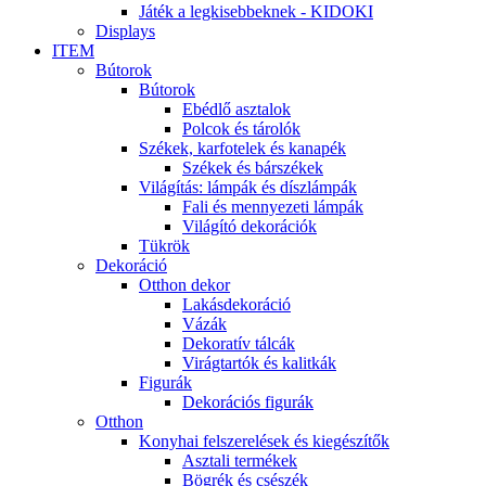
Játék a legkisebbeknek - KIDOKI
Displays
ITEM
Bútorok
Bútorok
Ebédlő asztalok
Polcok és tárolók
Székek, karfotelek és kanapék
Székek és bárszékek
Világítás: lámpák és díszlámpák
Fali és mennyezeti lámpák
Világító dekorációk
Tükrök
Dekoráció
Otthon dekor
Lakásdekoráció
Vázák
Dekoratív tálcák
Virágtartók és kalitkák
Figurák
Dekorációs figurák
Otthon
Konyhai felszerelések és kiegészítők
Asztali termékek
Bögrék és csészék