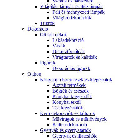
Székek és bárszékek
Világítás: lámpák és díszlámpák
Fali és mennyezeti lámpák
Világító dekorációk
Tükrök
Dekoráció
Otthon dekor
Lakásdekoráció
Vázák
Dekoratív tálcák
Virágtartók és kalitkák
Figurák
Dekorációs figurák
Otthon
Konyhai felszerelések és kiegészítők
Asztali termékek
Bögrék és csészék
Konyhai kiegésztők
Konyhai textil
Tea kiegészítők
Kerti dekorációk és bútorok
Művirágok és műnövények
Kültéri dekoráció
Gyertyák és gyertyatartók
Gyertyák és illatosítók