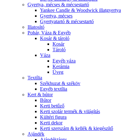
Gyertya, mécses & mécsestartó
Yankee Candle & Woodwick illatgyertya
Gyertya, mécses
Gyertyatartó & mécsestartó
Illatosító
Pohár, Váza & Egyéb
Kosár & tároló
Kosár
Tároló
Váza
Egyéb váza
Kerámia
Üveg
Textília
Székhuzat & széköv
Egyéb textília
Kert & bútor
Bútor
Kerti betűző
Kerti szolár termék & világítás
Kültéri figura
Kerti dekor
Kerti szerszám & kellék & kiegészítő
Ajándék
Ajándéktárgy