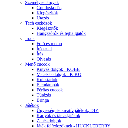
Személyes tárgyak
Gondoskodás
Kiegészítők
Utazás
Tech eszközök
Kiegészítők
Hangszórók és fejhallgatók
Iroda
Fotó és memo
Íróasztal
Írás
Olvasás
Menő cuccok
Kutyás dolgok - KOBE
Macskás dolgok - KIKO
Kulcstartók
Elemlámpák
Férfias cuccok
Túrázás
Bringa
Játékok
Ügyességi és kreatív játékok, DIY
Kártyák és társasjátékok
Zenés dolgok
Játék felfedezőknek - HUCKLEBERRY