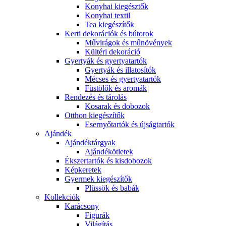
Konyhai kiegésztők
Konyhai textil
Tea kiegészítők
Kerti dekorációk és bútorok
Művirágok és műnövények
Kültéri dekoráció
Gyertyák és gyertyatartók
Gyertyák és illatosítók
Mécses és gyertyatartók
Füstölők és aromák
Rendezés és tárolás
Kosarak és dobozok
Otthon kiegészítők
Esernyőtartók és újságtartók
Ajándék
Ajándéktárgyak
Ajándékötletek
Ékszertartók és kisdobozok
Képkeretek
Gyermek kiegészítők
Plüssök és babák
Kollekciók
Karácsony
Figurák
Világítás