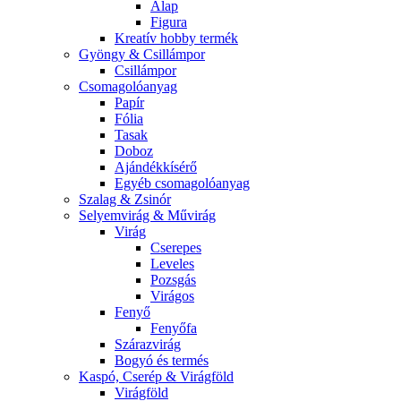
Alap
Figura
Kreatív hobby termék
Gyöngy & Csillámpor
Csillámpor
Csomagolóanyag
Papír
Fólia
Tasak
Doboz
Ajándékkísérő
Egyéb csomagolóanyag
Szalag & Zsinór
Selyemvirág & Művirág
Virág
Cserepes
Leveles
Pozsgás
Virágos
Fenyő
Fenyőfa
Szárazvirág
Bogyó és termés
Kaspó, Cserép & Virágföld
Virágföld