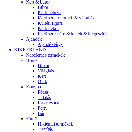
Kert & bútor
Bútor
Kerti betűző
Kerti szolár termék & világítás
Kültéri figura
Kerti dekor
Kerti szerszám & kellék & kiegészítő
Ajándék
Ajándéktárgy
KIKKERLAND
Napelemes termékek
Home
Dekor
Világítás
Kert
Órák
Konyha
Főzés
Tálalás
Kávé és tea
Party
Bár
Fürdő
Higiéniai termékek
Tisztítás