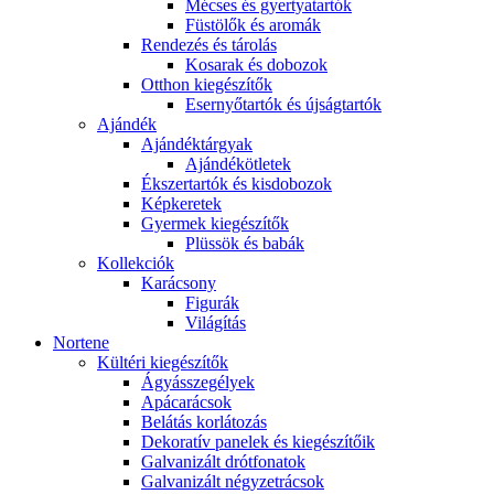
Mécses és gyertyatartók
Füstölők és aromák
Rendezés és tárolás
Kosarak és dobozok
Otthon kiegészítők
Esernyőtartók és újságtartók
Ajándék
Ajándéktárgyak
Ajándékötletek
Ékszertartók és kisdobozok
Képkeretek
Gyermek kiegészítők
Plüssök és babák
Kollekciók
Karácsony
Figurák
Világítás
Nortene
Kültéri kiegészítők
Ágyásszegélyek
Apácarácsok
Belátás korlátozás
Dekoratív panelek és kiegészítőik
Galvanizált drótfonatok
Galvanizált négyzetrácsok