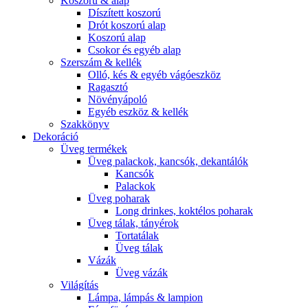
Koszorú & alap
Díszített koszorú
Drót koszorú alap
Koszorú alap
Csokor és egyéb alap
Szerszám & kellék
Olló, kés & egyéb vágóeszköz
Ragasztó
Növényápoló
Egyéb eszköz & kellék
Szakkönyv
Dekoráció
Üveg termékek
Üveg palackok, kancsók, dekantálók
Kancsók
Palackok
Üveg poharak
Long drinkes, koktélos poharak
Üveg tálak, tányérok
Tortatálak
Üveg tálak
Vázák
Üveg vázák
Világítás
Lámpa, lámpás & lampion