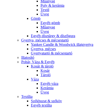
Műanyag
Poly & kerámia
Textil
Üveg
Gömb
Egyéb gömb
Műanyag
Üveg
Egyéb dísztárgy & díszfigura
Gyertya, mécses & mécsestartó
Yankee Candle & Woodwick illatgyertya
Gyertya, mécses
Gyertyatartó & mécsestartó
Illatosító
Pohár, Váza & Egyéb
Kosár & tároló
Kosár
Tároló
Váza
Egyéb váza
Kerámia
Üveg
Textília
Székhuzat & széköv
Egyéb textília