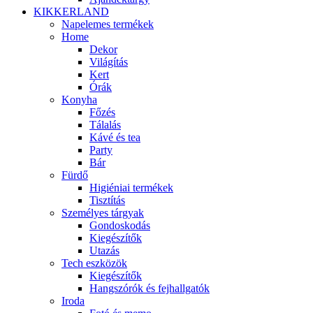
KIKKERLAND
Napelemes termékek
Home
Dekor
Világítás
Kert
Órák
Konyha
Főzés
Tálalás
Kávé és tea
Party
Bár
Fürdő
Higiéniai termékek
Tisztítás
Személyes tárgyak
Gondoskodás
Kiegészítők
Utazás
Tech eszközök
Kiegészítők
Hangszórók és fejhallgatók
Iroda