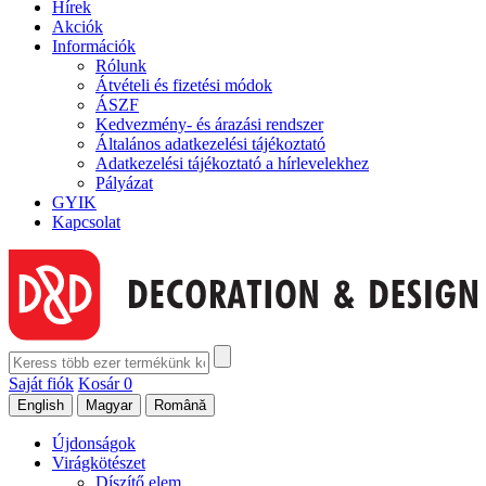
Hírek
Akciók
Információk
Rólunk
Átvételi és fizetési módok
ÁSZF
Kedvezmény- és árazási rendszer
Általános adatkezelési tájékoztató
Adatkezelési tájékoztató a hírlevelekhez
Pályázat
GYIK
Kapcsolat
Saját fiók
Kosár
0
Újdonságok
Virágkötészet
Díszítő elem