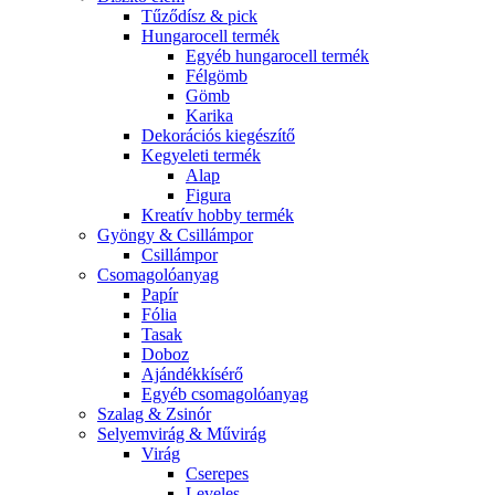
Tűződísz & pick
Hungarocell termék
Egyéb hungarocell termék
Félgömb
Gömb
Karika
Dekorációs kiegészítő
Kegyeleti termék
Alap
Figura
Kreatív hobby termék
Gyöngy & Csillámpor
Csillámpor
Csomagolóanyag
Papír
Fólia
Tasak
Doboz
Ajándékkísérő
Egyéb csomagolóanyag
Szalag & Zsinór
Selyemvirág & Művirág
Virág
Cserepes
Leveles