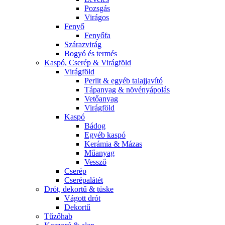
Pozsgás
Virágos
Fenyő
Fenyőfa
Szárazvirág
Bogyó és termés
Kaspó, Cserép & Virágföld
Virágföld
Perlit & egyéb talajjavító
Tápanyag & növényápolás
Vetőanyag
Virágföld
Kaspó
Bádog
Egyéb kaspó
Kerámia & Mázas
Műanyag
Vessző
Cserép
Cserépalátét
Drót, dekortű & tüske
Vágott drót
Dekortű
Tűzőhab