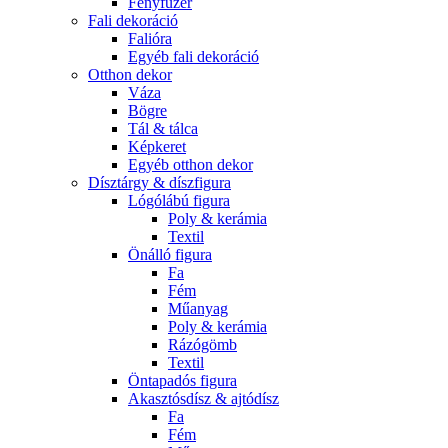
Fényfüzér
Fali dekoráció
Falióra
Egyéb fali dekoráció
Otthon dekor
Váza
Bögre
Tál & tálca
Képkeret
Egyéb otthon dekor
Dísztárgy & díszfigura
Lógólábú figura
Poly & kerámia
Textil
Önálló figura
Fa
Fém
Műanyag
Poly & kerámia
Rázógömb
Textil
Öntapadós figura
Akasztósdísz & ajtódísz
Fa
Fém