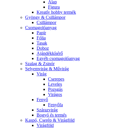
Alap
Figura
Kreatív hobby termék
Gyöngy & Csillámpor
Csillámpor
Csomagolóanyag
Papír
Fólia
Tasak
Doboz
Ajándékkísérő
Egyéb csomagolóanyag
Szalag & Zsinór
Selyemvirág & Művirág
Virág
Cserepes
Leveles
Pozsgás
Virágos
Fenyő
Fenyőfa
Szárazvirág
Bogyó és termés
Kaspó, Cserép & Virágföld
Virágföld