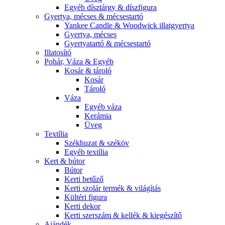
Egyéb dísztárgy & díszfigura
Gyertya, mécses & mécsestartó
Yankee Candle & Woodwick illatgyertya
Gyertya, mécses
Gyertyatartó & mécsestartó
Illatosító
Pohár, Váza & Egyéb
Kosár & tároló
Kosár
Tároló
Váza
Egyéb váza
Kerámia
Üveg
Textília
Székhuzat & széköv
Egyéb textília
Kert & bútor
Bútor
Kerti betűző
Kerti szolár termék & világítás
Kültéri figura
Kerti dekor
Kerti szerszám & kellék & kiegészítő
Ajándék