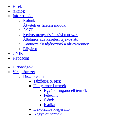
Hírek
Akciók
Információk
Rólunk
Átvételi és fizetési módok
ÁSZF
Kedvezmény- és árazási rendszer
Általános adatkezelési tájékoztató
Adatkezelési tájékoztató a hírlevelekhez
Pályázat
GYIK
Kapcsolat
Újdonságok
Virágkötészet
Díszítő elem
Tűződísz & pick
Hungarocell termék
Egyéb hungarocell termék
Félgömb
Gömb
Karika
Dekorációs kiegészítő
Kegyeleti termék