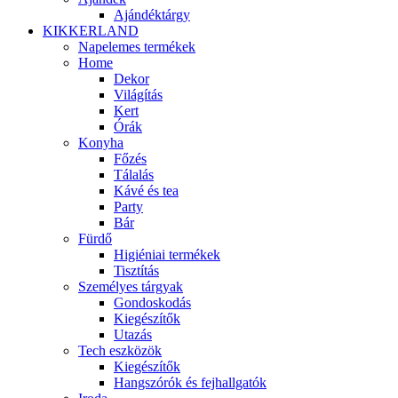
Ajándéktárgy
KIKKERLAND
Napelemes termékek
Home
Dekor
Világítás
Kert
Órák
Konyha
Főzés
Tálalás
Kávé és tea
Party
Bár
Fürdő
Higiéniai termékek
Tisztítás
Személyes tárgyak
Gondoskodás
Kiegészítők
Utazás
Tech eszközök
Kiegészítők
Hangszórók és fejhallgatók