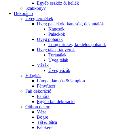
Egyéb eszköz & kellék
Szakkönyv
Dekoráció
Üveg termékek
Üveg palackok, kancsók, dekantálók
Kancsók
Palackok
Üveg poharak
Long drinkes, koktélos poharak
Üveg tálak, tányérok
Tortatálak
Üveg tálak
Vázák
Üveg vázák
Világítás
Lámpa, lámpás & lampion
Fényfüzér
Fali dekoráció
Falióra
Egyéb fali dekoráció
Otthon dekor
Váza
Bögre
Tál & tálca
Képkeret