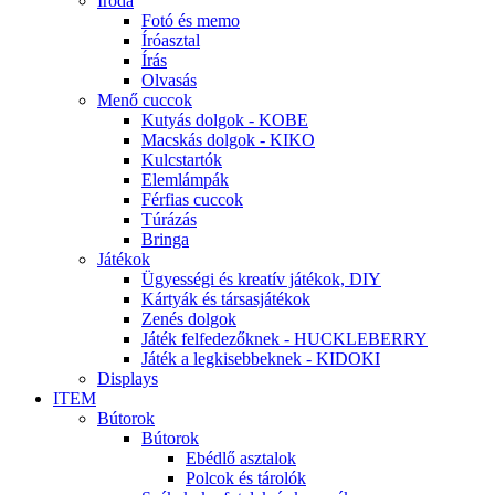
Iroda
Fotó és memo
Íróasztal
Írás
Olvasás
Menő cuccok
Kutyás dolgok - KOBE
Macskás dolgok - KIKO
Kulcstartók
Elemlámpák
Férfias cuccok
Túrázás
Bringa
Játékok
Ügyességi és kreatív játékok, DIY
Kártyák és társasjátékok
Zenés dolgok
Játék felfedezőknek - HUCKLEBERRY
Játék a legkisebbeknek - KIDOKI
Displays
ITEM
Bútorok
Bútorok
Ebédlő asztalok
Polcok és tárolók