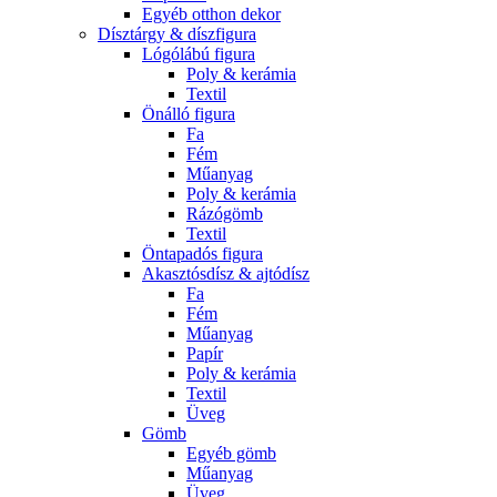
Egyéb otthon dekor
Dísztárgy & díszfigura
Lógólábú figura
Poly & kerámia
Textil
Önálló figura
Fa
Fém
Műanyag
Poly & kerámia
Rázógömb
Textil
Öntapadós figura
Akasztósdísz & ajtódísz
Fa
Fém
Műanyag
Papír
Poly & kerámia
Textil
Üveg
Gömb
Egyéb gömb
Műanyag
Üveg