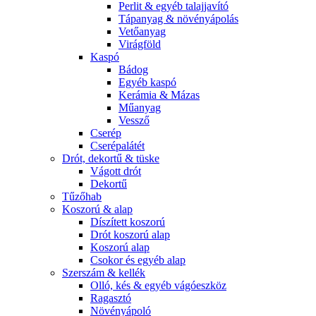
Perlit & egyéb talajjavító
Tápanyag & növényápolás
Vetőanyag
Virágföld
Kaspó
Bádog
Egyéb kaspó
Kerámia & Mázas
Műanyag
Vessző
Cserép
Cserépalátét
Drót, dekortű & tüske
Vágott drót
Dekortű
Tűzőhab
Koszorú & alap
Díszített koszorú
Drót koszorú alap
Koszorú alap
Csokor és egyéb alap
Szerszám & kellék
Olló, kés & egyéb vágóeszköz
Ragasztó
Növényápoló