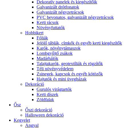
Dekoratív panelek és kiegészítőik
Galvanizált drótfonatok
Galvanizált négyzetrácsok
PVC bevonatos, galvanizált négyzetrácsok
Kerti rácsok
Növényfuttatók
Hobbikert
Fóliák
Jelölő táblák, címkék és egyéb kerti kiegészítők
Karók, növénytámaszok
Lombgyűjtő zsákok
Madárhálók
Talajtakarók, geotextíliák és rögzítők
Téli növényvédelem
Zsinegek, kapcsok és egyéb kötözők
Hajtatók és mini üvegházak
Dekoráció
Gurulós virágtartók
Kerti díszek
Zöldfalak
Ősz
Őszi dekoráció
Halloween dekoráció
Kegyelet
Angyal