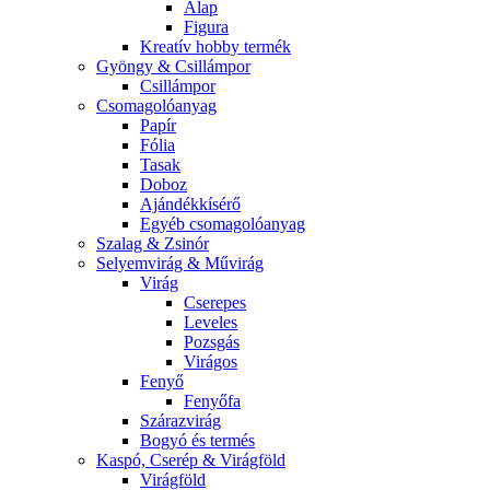
Alap
Figura
Kreatív hobby termék
Gyöngy & Csillámpor
Csillámpor
Csomagolóanyag
Papír
Fólia
Tasak
Doboz
Ajándékkísérő
Egyéb csomagolóanyag
Szalag & Zsinór
Selyemvirág & Művirág
Virág
Cserepes
Leveles
Pozsgás
Virágos
Fenyő
Fenyőfa
Szárazvirág
Bogyó és termés
Kaspó, Cserép & Virágföld
Virágföld