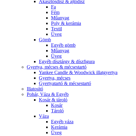
Akasztósdísz & ajtódísz
Fa
Fém
Műanyag
Poly & kerámia
Textil
Üveg
Gömb
Egyéb gömb
Műanyag
Üveg
Egyéb dísztárgy & díszfigura
Gyertya, mécses & mécsestartó
Yankee Candle & Woodwick illatgyertya
Gyertya, mécses
Gyertyatartó & mécsestartó
Illatosító
Pohár, Váza & Egyéb
Kosár & tároló
Kosár
Tároló
Váza
Egyéb váza
Kerámia
Üveg