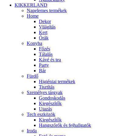
KIKKERLAND
Napelemes termékek
Home
Dekor
Világítás
Kert
Órák
Konyha
Főzés
Tálalás
Kávé és tea
Party
Bár
Fürdő
Higiéniai termékek
Tisztítás
Személyes tárgyak
Gondoskodás
Kiegészítők
Utazás
Tech eszközök
Kiegészítők
Hangszórók és fejhallgatók
Iroda