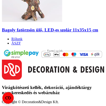
Bagoly fatörzsön ülő, LED-es szolár 11x35x15 cm
Rólunk
ÁSZF
Virágkötészeti kellék, dekoráció, ajándéktárgy
nagykereskedés és
webáruház
Copyright © Decoration&Design Kft.