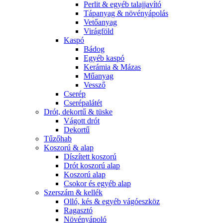
Perlit & egyéb talajjavító
Tápanyag & növényápolás
Vetőanyag
Virágföld
Kaspó
Bádog
Egyéb kaspó
Kerámia & Mázas
Műanyag
Vessző
Cserép
Cserépalátét
Drót, dekortű & tüske
Vágott drót
Dekortű
Tűzőhab
Koszorú & alap
Díszített koszorú
Drót koszorú alap
Koszorú alap
Csokor és egyéb alap
Szerszám & kellék
Olló, kés & egyéb vágóeszköz
Ragasztó
Növényápoló