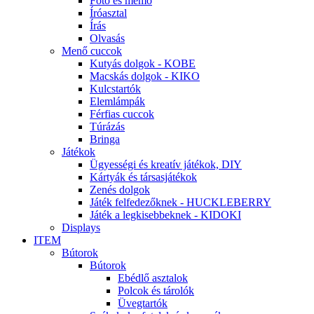
Fotó és memo
Íróasztal
Írás
Olvasás
Menő cuccok
Kutyás dolgok - KOBE
Macskás dolgok - KIKO
Kulcstartók
Elemlámpák
Férfias cuccok
Túrázás
Bringa
Játékok
Ügyességi és kreatív játékok, DIY
Kártyák és társasjátékok
Zenés dolgok
Játék felfedezőknek - HUCKLEBERRY
Játék a legkisebbeknek - KIDOKI
Displays
ITEM
Bútorok
Bútorok
Ebédlő asztalok
Polcok és tárolók
Üvegtartók