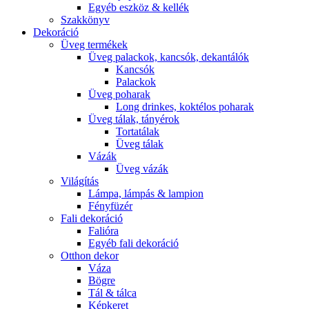
Egyéb eszköz & kellék
Szakkönyv
Dekoráció
Üveg termékek
Üveg palackok, kancsók, dekantálók
Kancsók
Palackok
Üveg poharak
Long drinkes, koktélos poharak
Üveg tálak, tányérok
Tortatálak
Üveg tálak
Vázák
Üveg vázák
Világítás
Lámpa, lámpás & lampion
Fényfüzér
Fali dekoráció
Falióra
Egyéb fali dekoráció
Otthon dekor
Váza
Bögre
Tál & tálca
Képkeret