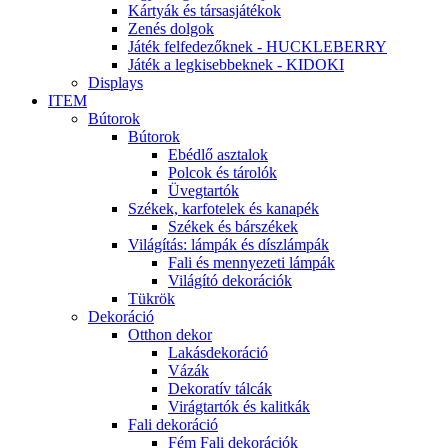
Kártyák és társasjátékok
Zenés dolgok
Játék felfedezőknek - HUCKLEBERRY
Játék a legkisebbeknek - KIDOKI
Displays
ITEM
Bútorok
Bútorok
Ebédlő asztalok
Polcok és tárolók
Üvegtartók
Székek, karfotelek és kanapék
Székek és bárszékek
Világítás: lámpák és díszlámpák
Fali és mennyezeti lámpák
Világító dekorációk
Tükrök
Dekoráció
Otthon dekor
Lakásdekoráció
Vázák
Dekoratív tálcák
Virágtartók és kalitkák
Fali dekoráció
Fém Fali dekorációk