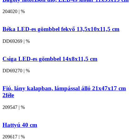
204020 | %
Béka LED-es gömbbel fekvő 13,5x10x11,5 cm
DD69269 | %
Csiga LED-es gömbbel 14x8x11,5 cm
DD69270 | %
Fiú, lány kalapban, lámpással álló 21x47x17 cm
2féle
209547 | %
Hattyú 40 cm
209617 | %