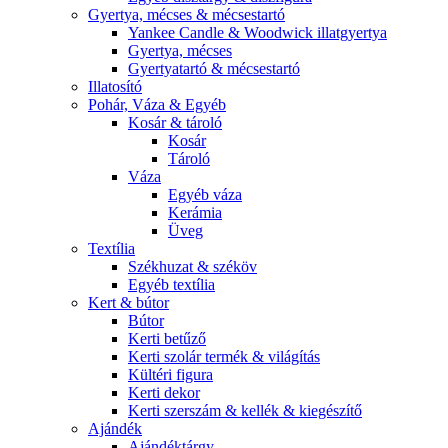
Gyertya, mécses & mécsestartó
Yankee Candle & Woodwick illatgyertya
Gyertya, mécses
Gyertyatartó & mécsestartó
Illatosító
Pohár, Váza & Egyéb
Kosár & tároló
Kosár
Tároló
Váza
Egyéb váza
Kerámia
Üveg
Textília
Székhuzat & széköv
Egyéb textília
Kert & bútor
Bútor
Kerti betűző
Kerti szolár termék & világítás
Kültéri figura
Kerti dekor
Kerti szerszám & kellék & kiegészítő
Ajándék
Ajándéktárgy