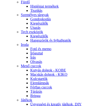
Fürdő
Higiéniai termékek
Tisztítás
Személyes tárgyak
Gondoskodás
Kiegészítők
Utazás
Tech eszközök
Kiegészítők
Hangszórók és fejhallgatók
Iroda
Fotó és memo
Íróasztal
Írás
Olvasás
Menő cuccok
Kutyás dolgok - KOBE
Macskás dolgok - KIKO
Kulcstartók
Elemlámpák
Férfias cuccok
Túrázás
Bringa
Játékok
Ügyességi és kreatív játékok, DIY