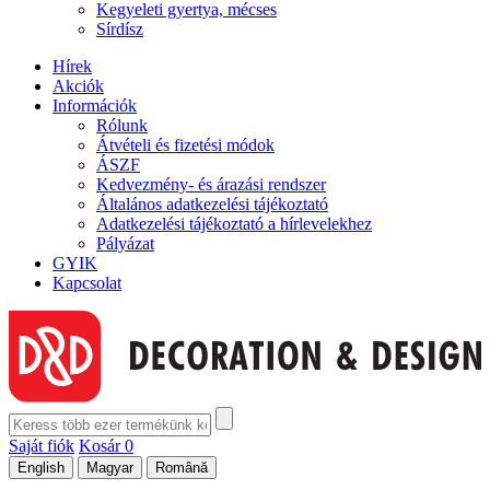
Kegyeleti gyertya, mécses
Sírdísz
Hírek
Akciók
Információk
Rólunk
Átvételi és fizetési módok
ÁSZF
Kedvezmény- és árazási rendszer
Általános adatkezelési tájékoztató
Adatkezelési tájékoztató a hírlevelekhez
Pályázat
GYIK
Kapcsolat
Saját fiók
Kosár
0