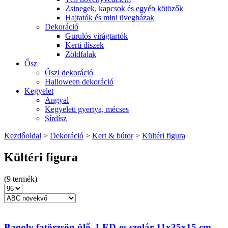
Zsinegek, kapcsok és egyéb kötözők
Hajtatók és mini üvegházak
Dekoráció
Gurulós virágtartók
Kerti díszek
Zöldfalak
Ősz
Őszi dekoráció
Halloween dekoráció
Kegyelet
Angyal
Kegyeleti gyertya, mécses
Sírdísz
Kezdőoldal
>
Dekoráció
>
Kert & bútor
>
Kültéri figura
Kültéri figura
(9 termék)
Bagoly fatörzsön ülő, LED-es szolár 11x35x15 cm