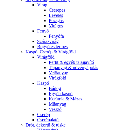
Virág
Cserepes
Leveles
Pozsgás
Virágos
Fenyő
Fenyőfa
Szárazvirág
Bogyó és termés
Kaspó, Cserép & Virágföld
Virágföld
Perlit & egyéb talajjavító
Tápanyag & növényápolás
Vetőanyag
Virágföld
Kaspó
Bádog
Egyéb kaspó
Kerámia & Mázas
Műanyag
Vessző
Cserép
Cserépalátét
Drót, dekortű & tüske