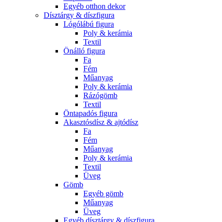
Egyéb otthon dekor
Dísztárgy & díszfigura
Lógólábú figura
Poly & kerámia
Textil
Önálló figura
Fa
Fém
Műanyag
Poly & kerámia
Rázógömb
Textil
Öntapadós figura
Akasztósdísz & ajtódísz
Fa
Fém
Műanyag
Poly & kerámia
Textil
Üveg
Gömb
Egyéb gömb
Műanyag
Üveg
Egyéb dísztárgy & díszfigura