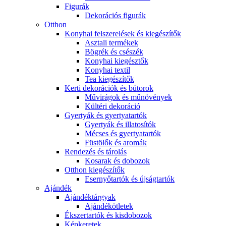
Figurák
Dekorációs figurák
Otthon
Konyhai felszerelések és kiegészítők
Asztali termékek
Bögrék és csészék
Konyhai kiegésztők
Konyhai textil
Tea kiegészítők
Kerti dekorációk és bútorok
Művirágok és műnövények
Kültéri dekoráció
Gyertyák és gyertyatartók
Gyertyák és illatosítók
Mécses és gyertyatartók
Füstölők és aromák
Rendezés és tárolás
Kosarak és dobozok
Otthon kiegészítők
Esernyőtartók és újságtartók
Ajándék
Ajándéktárgyak
Ajándékötletek
Ékszertartók és kisdobozok
Képkeretek