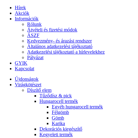
Hírek
Akciók
Információk
Rólunk
Átvételi és fizetési módok
ÁSZF
Kedvezmény- és árazási rendszer
Általános adatkezelési tájékoztató
Adatkezelési tájékoztató a hírlevelekhez
Pályázat
GYIK
Kapcsolat
Újdonságok
Virágkötészet
Díszítő elem
Tűződísz & pick
Hungarocell termék
Egyéb hungarocell termék
Félgömb
Gömb
Karika
Dekorációs kiegészítő
Kegyeleti termék