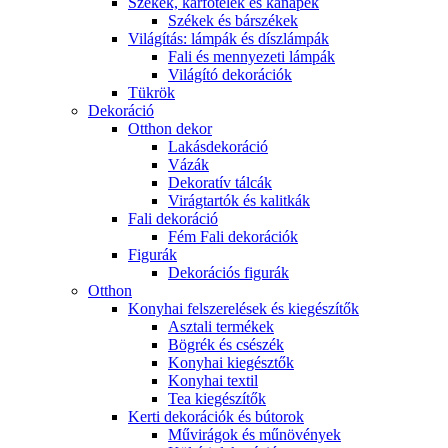
Székek, karfotelek és kanapék
Székek és bárszékek
Világítás: lámpák és díszlámpák
Fali és mennyezeti lámpák
Világító dekorációk
Tükrök
Dekoráció
Otthon dekor
Lakásdekoráció
Vázák
Dekoratív tálcák
Virágtartók és kalitkák
Fali dekoráció
Fém Fali dekorációk
Figurák
Dekorációs figurák
Otthon
Konyhai felszerelések és kiegészítők
Asztali termékek
Bögrék és csészék
Konyhai kiegésztők
Konyhai textil
Tea kiegészítők
Kerti dekorációk és bútorok
Művirágok és műnövények