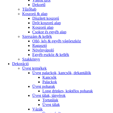
Vágott drót
Dekortű
Tűzőhab
Koszorú & alap
Díszített koszorú
Drót koszorú alap
Koszorú alap
Csokor és egyéb alap
Szerszám & kellék
Olló, kés & egyéb vágóeszköz
Ragasztó
Növényápoló
Egyéb eszköz & kellék
Szakkönyv
Dekoráció
Üveg termékek
Üveg palackok, kancsók, dekantálók
Kancsók
Palackok
Üveg poharak
Long drinkes, koktélos poharak
Üveg tálak, tányérok
Tortatálak
Üveg tálak
Vázák