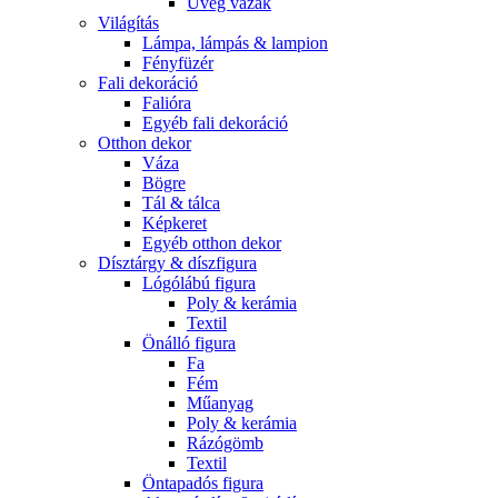
Üveg vázák
Világítás
Lámpa, lámpás & lampion
Fényfüzér
Fali dekoráció
Falióra
Egyéb fali dekoráció
Otthon dekor
Váza
Bögre
Tál & tálca
Képkeret
Egyéb otthon dekor
Dísztárgy & díszfigura
Lógólábú figura
Poly & kerámia
Textil
Önálló figura
Fa
Fém
Műanyag
Poly & kerámia
Rázógömb
Textil
Öntapadós figura