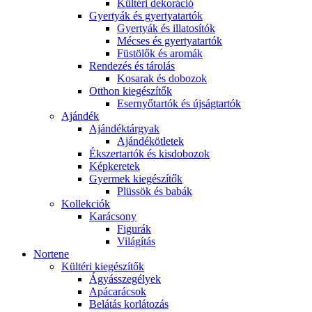
Kültéri dekoráció
Gyertyák és gyertyatartók
Gyertyák és illatosítók
Mécses és gyertyatartók
Füstölők és aromák
Rendezés és tárolás
Kosarak és dobozok
Otthon kiegészítők
Esernyőtartók és újságtartók
Ajándék
Ajándéktárgyak
Ajándékötletek
Ékszertartók és kisdobozok
Képkeretek
Gyermek kiegészítők
Plüssök és babák
Kollekciók
Karácsony
Figurák
Világítás
Nortene
Kültéri kiegészítők
Ágyásszegélyek
Apácarácsok
Belátás korlátozás