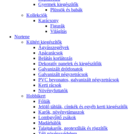
Gyermek kiegészítők
Plüssök és babák
Kollekciók
Karácsony
Figurák
Világítás
Nortene
Kültéri kiegészítők
Ágyásszegélyek
Apácarácsok
Belátás korlátozás
Dekoratív panelek és kiegészítőik
Galvanizált drótfonatok
Galvanizált négyzetrácsok
PVC bevonatos, galvanizált négyzetrácsok
Kerti rácsok
Növényfuttatók
Hobbikert
Fóliák
Jelölő táblák, címkék és egyéb kerti kiegészítők
Karók, növénytámaszok
Lombgyűjtő zsákok
Madárhálók
Talajtakarók, geotextíliák és rögzítők
Téli növényvédelem