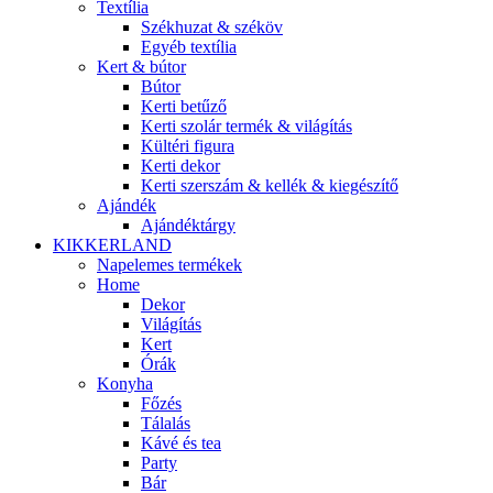
Textília
Székhuzat & széköv
Egyéb textília
Kert & bútor
Bútor
Kerti betűző
Kerti szolár termék & világítás
Kültéri figura
Kerti dekor
Kerti szerszám & kellék & kiegészítő
Ajándék
Ajándéktárgy
KIKKERLAND
Napelemes termékek
Home
Dekor
Világítás
Kert
Órák
Konyha
Főzés
Tálalás
Kávé és tea
Party
Bár