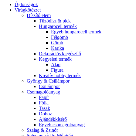
Újdonságok
Virágkötészet
Díszítő elem
Tűződísz & pick
Hungarocell termék
Egyéb hungarocell termék
Félgömb
Gömb
Karika
Dekorációs kiegészítő
Kegyeleti termék
Alap
Figura
Kreatív hobby termék
Gyöngy & Csillámpor
Csillámpor
Csomagolóanyag
Papír
Fólia
Tasak
Doboz
Ajándékkísérő
Egyéb csomagolóanyag
Szalag & Zsinór
Selyemvirág & Művirág