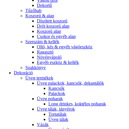
Vágott drót
Dekortű
Tűzőhab
Koszorú & alap
Díszített koszorú
Drót koszorú alap
Koszorú alap
Csokor és egyéb alap
Szerszám & kellék
Olló, kés & egyéb vágóeszköz
Ragasztó
Növényápoló
Egyéb eszköz & kellék
Szakkönyv
Dekoráció
Üveg termékek
Üveg palackok, kancsók, dekantálók
Kancsók
Palackok
Üveg poharak
Long drinkes, koktélos poharak
Üveg tálak, tányérok
Tortatálak
Üveg tálak
Vázák