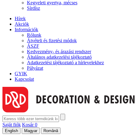
Kegyeleti gyertya, mécses
Sírdísz
Hírek
Akciók
Információk
Rólunk
Átvételi és fizetési módok
ÁSZF
Kedvezmény- és árazási rendszer
Általános adatkezelési tájékoztató
Adatkezelési tájékoztató a hírlevelekhez
Pályázat
GYIK
Kapcsolat
Saját fiók
Kosár
0