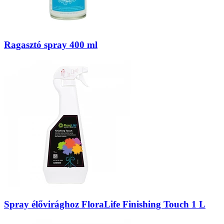
Ragasztó spray 400 ml
Spray élővirághoz FloraLife Finishing Touch 1 L