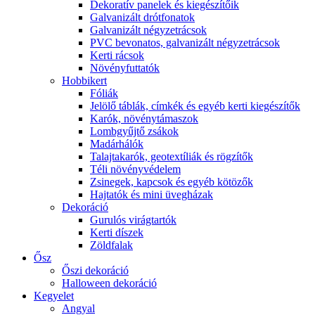
Dekoratív panelek és kiegészítőik
Galvanizált drótfonatok
Galvanizált négyzetrácsok
PVC bevonatos, galvanizált négyzetrácsok
Kerti rácsok
Növényfuttatók
Hobbikert
Fóliák
Jelölő táblák, címkék és egyéb kerti kiegészítők
Karók, növénytámaszok
Lombgyűjtő zsákok
Madárhálók
Talajtakarók, geotextíliák és rögzítők
Téli növényvédelem
Zsinegek, kapcsok és egyéb kötözők
Hajtatók és mini üvegházak
Dekoráció
Gurulós virágtartók
Kerti díszek
Zöldfalak
Ősz
Őszi dekoráció
Halloween dekoráció
Kegyelet
Angyal