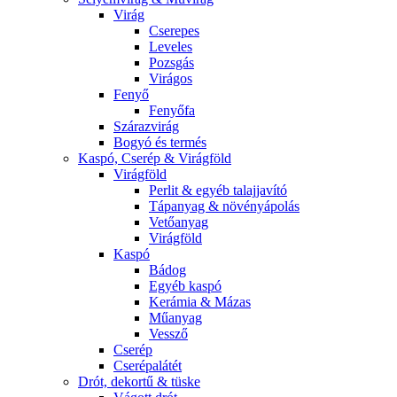
Virág
Cserepes
Leveles
Pozsgás
Virágos
Fenyő
Fenyőfa
Szárazvirág
Bogyó és termés
Kaspó, Cserép & Virágföld
Virágföld
Perlit & egyéb talajjavító
Tápanyag & növényápolás
Vetőanyag
Virágföld
Kaspó
Bádog
Egyéb kaspó
Kerámia & Mázas
Műanyag
Vessző
Cserép
Cserépalátét
Drót, dekortű & tüske