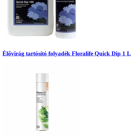
Élővirág tartósító folyadék Floralife Quick Dip 1 L