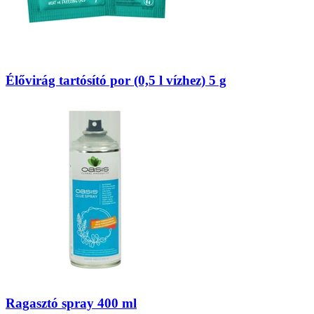
Élővirág tartósító por (0,5 l vízhez) 5 g
Ragasztó spray 400 ml