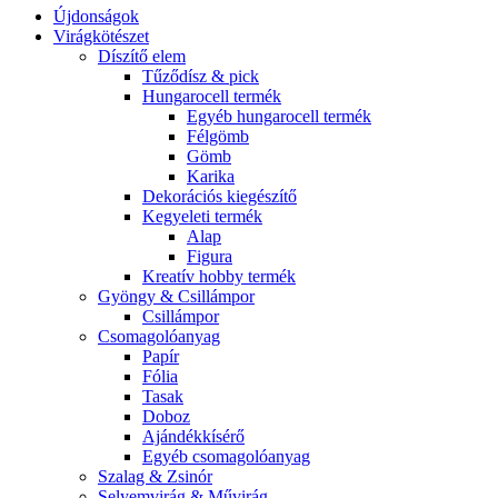
Újdonságok
Virágkötészet
Díszítő elem
Tűződísz & pick
Hungarocell termék
Egyéb hungarocell termék
Félgömb
Gömb
Karika
Dekorációs kiegészítő
Kegyeleti termék
Alap
Figura
Kreatív hobby termék
Gyöngy & Csillámpor
Csillámpor
Csomagolóanyag
Papír
Fólia
Tasak
Doboz
Ajándékkísérő
Egyéb csomagolóanyag
Szalag & Zsinór
Selyemvirág & Művirág