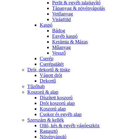
Perlit & egyéb talajjavító
Tápanyag & növényápolás
Vetőanyag
Virágföld
Kaspó
Bádog
Egyéb kaspó
Kerámia & Mázas
Műanyag
Vessző
Cserép
Cserépalátét
Drót, dekortű & tüske
Vágott drót
Dekortű
Tűzőhab
Koszorú & alap
Díszített koszorú
Drót koszorú alap
Koszorú alap
Csokor és egyéb alap
Szerszám & kellék
Olló, kés & egyéb vágóeszköz
Ragasztó
Növényápoló