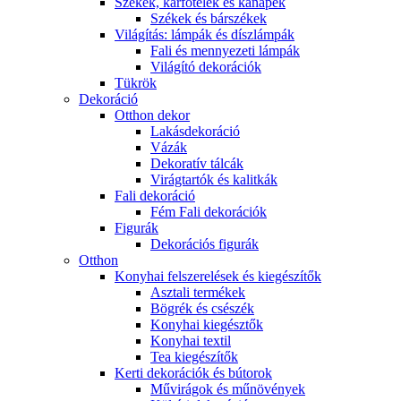
Székek, karfotelek és kanapék
Székek és bárszékek
Világítás: lámpák és díszlámpák
Fali és mennyezeti lámpák
Világító dekorációk
Tükrök
Dekoráció
Otthon dekor
Lakásdekoráció
Vázák
Dekoratív tálcák
Virágtartók és kalitkák
Fali dekoráció
Fém Fali dekorációk
Figurák
Dekorációs figurák
Otthon
Konyhai felszerelések és kiegészítők
Asztali termékek
Bögrék és csészék
Konyhai kiegésztők
Konyhai textil
Tea kiegészítők
Kerti dekorációk és bútorok
Művirágok és műnövények