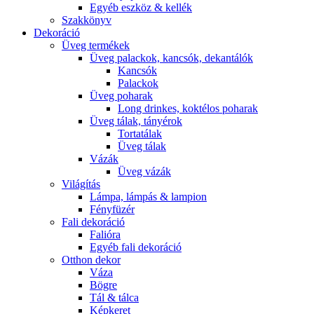
Egyéb eszköz & kellék
Szakkönyv
Dekoráció
Üveg termékek
Üveg palackok, kancsók, dekantálók
Kancsók
Palackok
Üveg poharak
Long drinkes, koktélos poharak
Üveg tálak, tányérok
Tortatálak
Üveg tálak
Vázák
Üveg vázák
Világítás
Lámpa, lámpás & lampion
Fényfüzér
Fali dekoráció
Falióra
Egyéb fali dekoráció
Otthon dekor
Váza
Bögre
Tál & tálca
Képkeret