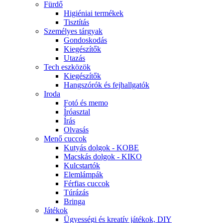
Fürdő
Higiéniai termékek
Tisztítás
Személyes tárgyak
Gondoskodás
Kiegészítők
Utazás
Tech eszközök
Kiegészítők
Hangszórók és fejhallgatók
Iroda
Fotó és memo
Íróasztal
Írás
Olvasás
Menő cuccok
Kutyás dolgok - KOBE
Macskás dolgok - KIKO
Kulcstartók
Elemlámpák
Férfias cuccok
Túrázás
Bringa
Játékok
Ügyességi és kreatív játékok, DIY