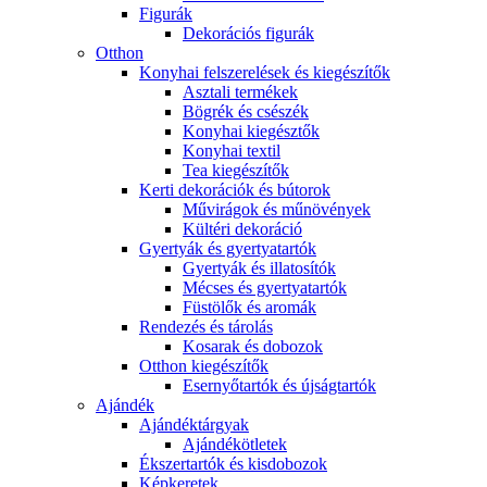
Figurák
Dekorációs figurák
Otthon
Konyhai felszerelések és kiegészítők
Asztali termékek
Bögrék és csészék
Konyhai kiegésztők
Konyhai textil
Tea kiegészítők
Kerti dekorációk és bútorok
Művirágok és műnövények
Kültéri dekoráció
Gyertyák és gyertyatartók
Gyertyák és illatosítók
Mécses és gyertyatartók
Füstölők és aromák
Rendezés és tárolás
Kosarak és dobozok
Otthon kiegészítők
Esernyőtartók és újságtartók
Ajándék
Ajándéktárgyak
Ajándékötletek
Ékszertartók és kisdobozok
Képkeretek