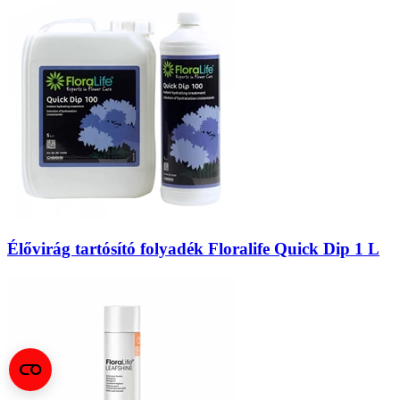
Élővirág tartósító folyadék Floralife Quick Dip 1 L