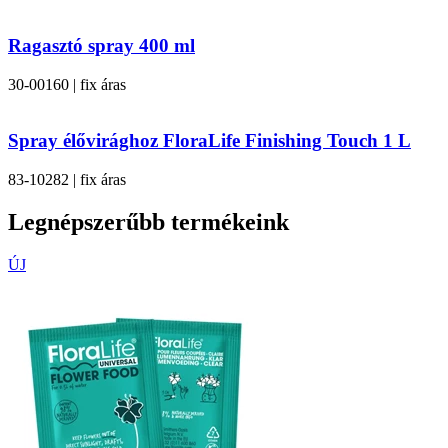
Ragasztó spray 400 ml
30-00160 | fix áras
Spray élővirághoz FloraLife Finishing Touch 1 L
83-10282 | fix áras
Legnépszerűbb termékeink
ÚJ