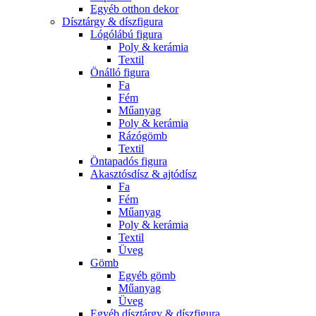
Egyéb otthon dekor
Dísztárgy & díszfigura
Lógólábú figura
Poly & kerámia
Textil
Önálló figura
Fa
Fém
Műanyag
Poly & kerámia
Rázógömb
Textil
Öntapadós figura
Akasztósdísz & ajtódísz
Fa
Fém
Műanyag
Poly & kerámia
Textil
Üveg
Gömb
Egyéb gömb
Műanyag
Üveg
Egyéb dísztárgy & díszfigura