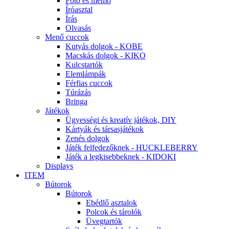
Fotó és memo
Íróasztal
Írás
Olvasás
Menő cuccok
Kutyás dolgok - KOBE
Macskás dolgok - KIKO
Kulcstartók
Elemlámpák
Férfias cuccok
Túrázás
Bringa
Játékok
Ügyességi és kreatív játékok, DIY
Kártyák és társasjátékok
Zenés dolgok
Játék felfedezőknek - HUCKLEBERRY
Játék a legkisebbeknek - KIDOKI
Displays
ITEM
Bútorok
Bútorok
Ebédlő asztalok
Polcok és tárolók
Üvegtartók