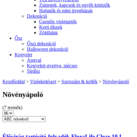
Zsinegek, kapcsok és egyéb kötözők
Hajtatók és mini üvegházak
Dekoráció
Gurulós virágtartók
Kerti díszek
Zöldfalak
Ősz
Őszi dekoráció
Halloween dekoráció
Kegyelet
Angyal
Kegyeleti gyertya, mécses
Sírdísz
Kezdőoldal
>
Virágkötészet
>
Szerszám & kellék
>
Növényápoló
Növényápoló
(7 termék)
Élővirág tartósító folyadék FloraLife Clear 10 L