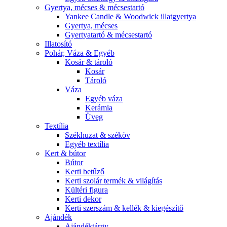
Gyertya, mécses & mécsestartó
Yankee Candle & Woodwick illatgyertya
Gyertya, mécses
Gyertyatartó & mécsestartó
Illatosító
Pohár, Váza & Egyéb
Kosár & tároló
Kosár
Tároló
Váza
Egyéb váza
Kerámia
Üveg
Textília
Székhuzat & széköv
Egyéb textília
Kert & bútor
Bútor
Kerti betűző
Kerti szolár termék & világítás
Kültéri figura
Kerti dekor
Kerti szerszám & kellék & kiegészítő
Ajándék
Ajándéktárgy