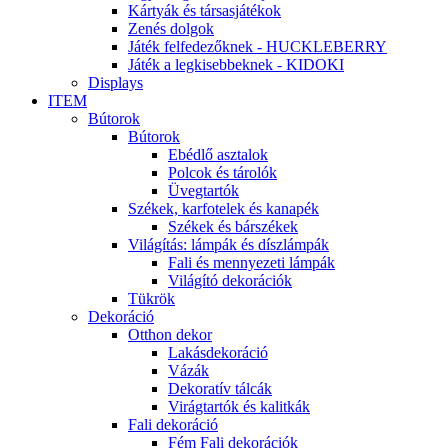
Kártyák és társasjátékok
Zenés dolgok
Játék felfedezőknek - HUCKLEBERRY
Játék a legkisebbeknek - KIDOKI
Displays
ITEM
Bútorok
Bútorok
Ebédlő asztalok
Polcok és tárolók
Üvegtartók
Székek, karfotelek és kanapék
Székek és bárszékek
Világítás: lámpák és díszlámpák
Fali és mennyezeti lámpák
Világító dekorációk
Tükrök
Dekoráció
Otthon dekor
Lakásdekoráció
Vázák
Dekoratív tálcák
Virágtartók és kalitkák
Fali dekoráció
Fém Fali dekorációk