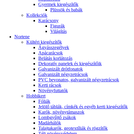
Gyermek kiegészítők
Plüssök és babák
Kollekciók
Karácsony
Figurák
Világítás
Nortene
Kültéri kiegészítők
Ágyásszegélyek
Apácarácsok
Belátás korlátozás
Dekoratív panelek és kiegészítőik
Galvanizált drótfonatok
Galvanizált négyzetrácsok
PVC bevonatos, galvanizált négyzetrácsok
Kerti rácsok
Növényfuttatók
Hobbikert
Fóliák
Jelölő táblák, címkék és egyéb kerti kiegészítők
Karók, növénytámaszok
Lombgyűjtő zsákok
Madárhálók
Talajtakarók, geotextíliák és rögzítők
Téli növényvédelem