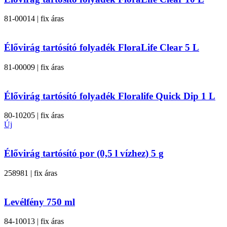
81-00014 | fix áras
Élővirág tartósító folyadék FloraLife Clear 5 L
81-00009 | fix áras
Élővirág tartósító folyadék Floralife Quick Dip 1 L
80-10205 | fix áras
Új
Élővirág tartósító por (0,5 l vízhez) 5 g
258981 | fix áras
Levélfény 750 ml
84-10013 | fix áras