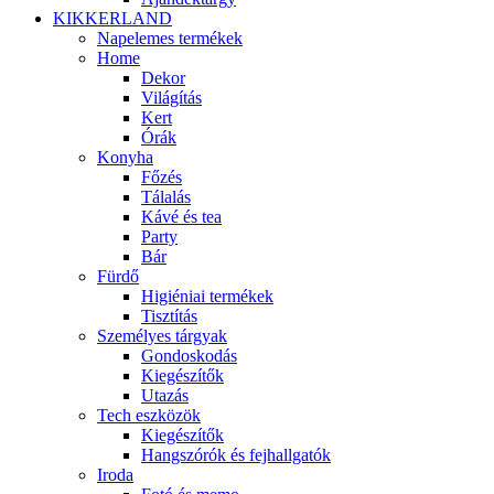
KIKKERLAND
Napelemes termékek
Home
Dekor
Világítás
Kert
Órák
Konyha
Főzés
Tálalás
Kávé és tea
Party
Bár
Fürdő
Higiéniai termékek
Tisztítás
Személyes tárgyak
Gondoskodás
Kiegészítők
Utazás
Tech eszközök
Kiegészítők
Hangszórók és fejhallgatók
Iroda