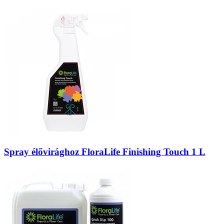
Spray élővirághoz FloraLife Finishing Touch 1 L