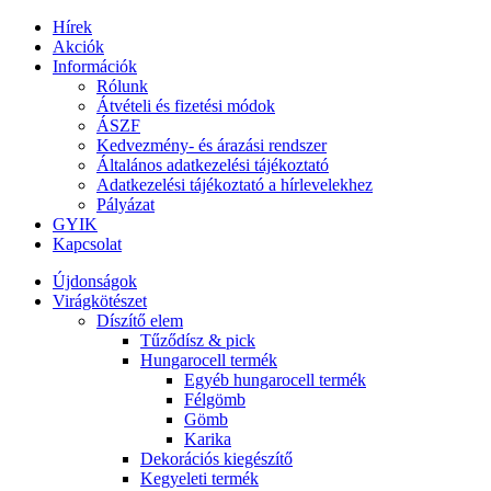
Hírek
Akciók
Információk
Rólunk
Átvételi és fizetési módok
ÁSZF
Kedvezmény- és árazási rendszer
Általános adatkezelési tájékoztató
Adatkezelési tájékoztató a hírlevelekhez
Pályázat
GYIK
Kapcsolat
Újdonságok
Virágkötészet
Díszítő elem
Tűződísz & pick
Hungarocell termék
Egyéb hungarocell termék
Félgömb
Gömb
Karika
Dekorációs kiegészítő
Kegyeleti termék