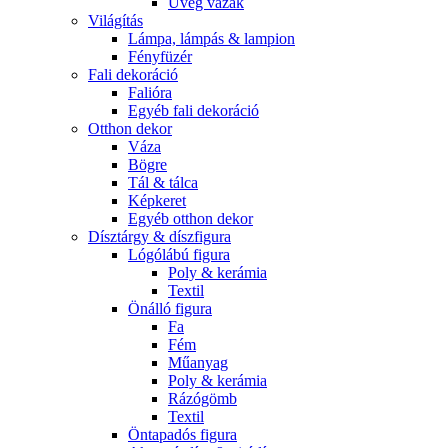
Üveg vázák
Világítás
Lámpa, lámpás & lampion
Fényfüzér
Fali dekoráció
Falióra
Egyéb fali dekoráció
Otthon dekor
Váza
Bögre
Tál & tálca
Képkeret
Egyéb otthon dekor
Dísztárgy & díszfigura
Lógólábú figura
Poly & kerámia
Textil
Önálló figura
Fa
Fém
Műanyag
Poly & kerámia
Rázógömb
Textil
Öntapadós figura