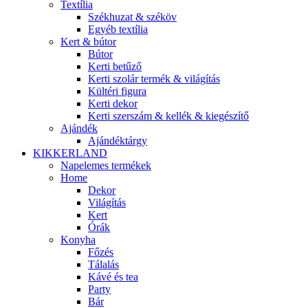
Textília
Székhuzat & széköv
Egyéb textília
Kert & bútor
Bútor
Kerti betűző
Kerti szolár termék & világítás
Kültéri figura
Kerti dekor
Kerti szerszám & kellék & kiegészítő
Ajándék
Ajándéktárgy
KIKKERLAND
Napelemes termékek
Home
Dekor
Világítás
Kert
Órák
Konyha
Főzés
Tálalás
Kávé és tea
Party
Bár