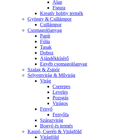
Alap
Figura
Kreatív hobby termék
Gyöngy & Csillámpor
Csillámpor
Csomagolóanyag
Papír
Fólia
Tasak
Doboz
Ajándékkísérő
Egyéb csomagolóanyag
Szalag & Zsinór
Selyemvirág & Művirág
Virág
Cserepes
Leveles
Pozsgás
Virágos
Fenyő
Fenyőfa
Szárazvirág
Bogyó és termés
Kaspó, Cserép & Virágföld
Virágföld