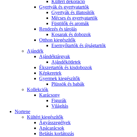
Kültéri dekoráció
Gyertyák és gyertyatartók
Gyertyák és illatosítók
Mécses és gyertyatartók
Füstölők és aromák
Rendezés és tárolás
Kosarak és dobozok
Otthon kiegészítők
Esernyőtartók és újságtartók
Ajándék
Ajándéktárgyak
Ajándékötletek
Ékszertartók és kisdobozok
Képkeretek
Gyermek kiegészítők
Plüssök és babák
Kollekciók
Karácsony
Figurák
Világítás
Nortene
Kültéri kiegészítők
Ágyásszegélyek
Apácarácsok
Belátás korlátozás