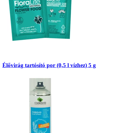
Élővirág tartósító por (0,5 l vízhez) 5 g