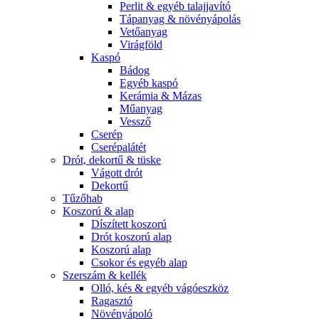
Perlit & egyéb talajjavító
Tápanyag & növényápolás
Vetőanyag
Virágföld
Kaspó
Bádog
Egyéb kaspó
Kerámia & Mázas
Műanyag
Vessző
Cserép
Cserépalátét
Drót, dekortű & tüske
Vágott drót
Dekortű
Tűzőhab
Koszorú & alap
Díszített koszorú
Drót koszorú alap
Koszorú alap
Csokor és egyéb alap
Szerszám & kellék
Olló, kés & egyéb vágóeszköz
Ragasztó
Növényápoló