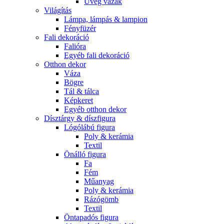
Üveg vázák
Világítás
Lámpa, lámpás & lampion
Fényfüzér
Fali dekoráció
Falióra
Egyéb fali dekoráció
Otthon dekor
Váza
Bögre
Tál & tálca
Képkeret
Egyéb otthon dekor
Dísztárgy & díszfigura
Lógólábú figura
Poly & kerámia
Textil
Önálló figura
Fa
Fém
Műanyag
Poly & kerámia
Rázógömb
Textil
Öntapadós figura