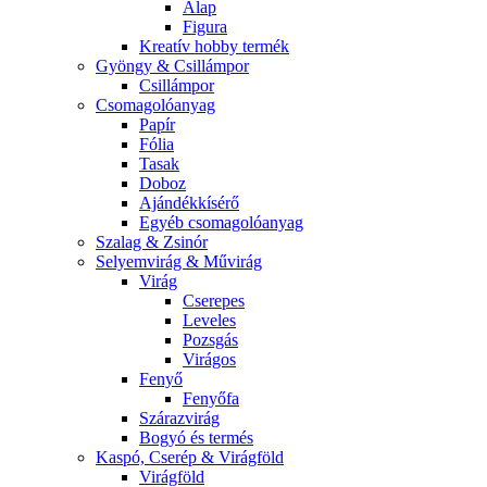
Alap
Figura
Kreatív hobby termék
Gyöngy & Csillámpor
Csillámpor
Csomagolóanyag
Papír
Fólia
Tasak
Doboz
Ajándékkísérő
Egyéb csomagolóanyag
Szalag & Zsinór
Selyemvirág & Művirág
Virág
Cserepes
Leveles
Pozsgás
Virágos
Fenyő
Fenyőfa
Szárazvirág
Bogyó és termés
Kaspó, Cserép & Virágföld
Virágföld