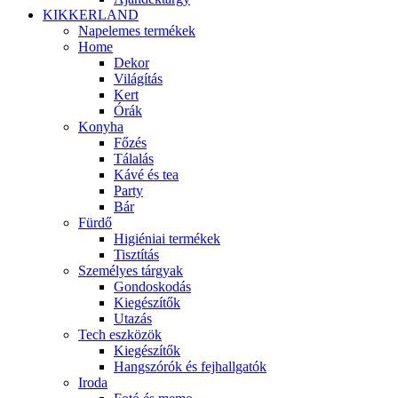
KIKKERLAND
Napelemes termékek
Home
Dekor
Világítás
Kert
Órák
Konyha
Főzés
Tálalás
Kávé és tea
Party
Bár
Fürdő
Higiéniai termékek
Tisztítás
Személyes tárgyak
Gondoskodás
Kiegészítők
Utazás
Tech eszközök
Kiegészítők
Hangszórók és fejhallgatók
Iroda