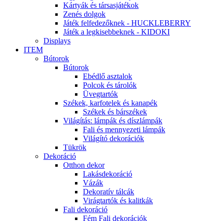
Kártyák és társasjátékok
Zenés dolgok
Játék felfedezőknek - HUCKLEBERRY
Játék a legkisebbeknek - KIDOKI
Displays
ITEM
Bútorok
Bútorok
Ebédlő asztalok
Polcok és tárolók
Üvegtartók
Székek, karfotelek és kanapék
Székek és bárszékek
Világítás: lámpák és díszlámpák
Fali és mennyezeti lámpák
Világító dekorációk
Tükrök
Dekoráció
Otthon dekor
Lakásdekoráció
Vázák
Dekoratív tálcák
Virágtartók és kalitkák
Fali dekoráció
Fém Fali dekorációk