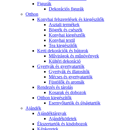
Figurák
Dekorációs figurák
Otthon
Konyhai felszerelések és kiegészítők
Asztali termékek
Bögrék és csészék
Konyhai kiegésztők
Konyhai textil
Tea kiegészítők
Kerti dekorációk és bútorok
Művirágok és műnövények
Kültéri dekoráció
Gyertyák és gyertyatartók
Gyertyák és illatosítók
Mécses és gyertyatartók
Füstölők és aromák
Rendezés és tárolás
Kosarak és dobozok
Otthon kiegészítők
Esernyőtartók és újságtartók
Ajándék
Ajándéktárgyak
Ajándékötletek
Ékszertartók és kisdobozok
Képkeretek