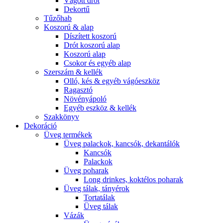
Vágott drót
Dekortű
Tűzőhab
Koszorú & alap
Díszített koszorú
Drót koszorú alap
Koszorú alap
Csokor és egyéb alap
Szerszám & kellék
Olló, kés & egyéb vágóeszköz
Ragasztó
Növényápoló
Egyéb eszköz & kellék
Szakkönyv
Dekoráció
Üveg termékek
Üveg palackok, kancsók, dekantálók
Kancsók
Palackok
Üveg poharak
Long drinkes, koktélos poharak
Üveg tálak, tányérok
Tortatálak
Üveg tálak
Vázák