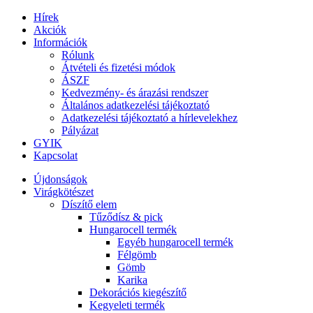
Hírek
Akciók
Információk
Rólunk
Átvételi és fizetési módok
ÁSZF
Kedvezmény- és árazási rendszer
Általános adatkezelési tájékoztató
Adatkezelési tájékoztató a hírlevelekhez
Pályázat
GYIK
Kapcsolat
Újdonságok
Virágkötészet
Díszítő elem
Tűződísz & pick
Hungarocell termék
Egyéb hungarocell termék
Félgömb
Gömb
Karika
Dekorációs kiegészítő
Kegyeleti termék