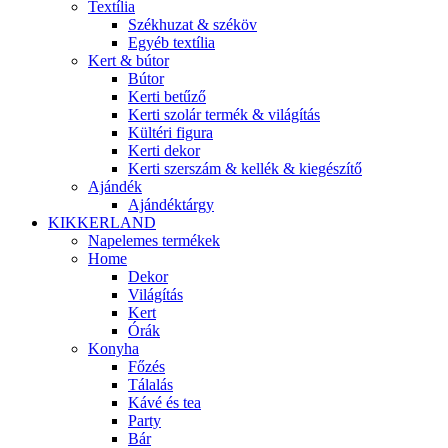
Textília
Székhuzat & széköv
Egyéb textília
Kert & bútor
Bútor
Kerti betűző
Kerti szolár termék & világítás
Kültéri figura
Kerti dekor
Kerti szerszám & kellék & kiegészítő
Ajándék
Ajándéktárgy
KIKKERLAND
Napelemes termékek
Home
Dekor
Világítás
Kert
Órák
Konyha
Főzés
Tálalás
Kávé és tea
Party
Bár