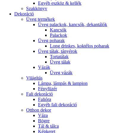
Egyéb eszköz & kellék
Szakkönyv
Dekoráció
Üveg termékek
Üveg palackok, kancsók, dekantálók
Kancsók
Palackok
Üveg poharak
Long drinkes, koktélos poharak
Üveg tálak, tányérok
Tortatálak
Üveg tálak
Vázák
Üveg vázák
Világítás
Lámpa, lámpás & lampion
Fényfüzér
Fali dekoráció
Falióra
Egyéb fali dekoráció
Otthon dekor
Váza
Bögre
Tál & tálca
Képkeret