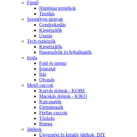
Fürdő
Higiéniai termékek
Tisztítás
Személyes tárgyak
Gondoskodás
Kiegészítők
Utazás
Tech eszközök
Kiegészítők
Hangszórók és fejhallgatók
Iroda
Fotó és memo
Íróasztal
Írás
Olvasás
Menő cuccok
Kutyás dolgok - KOBE
Macskás dolgok - KIKO
Kulcstartók
Elemlámpák
Férfias cuccok
Túrázás
Bringa
Játékok
Ügyességi és kreatív játékok, DIY