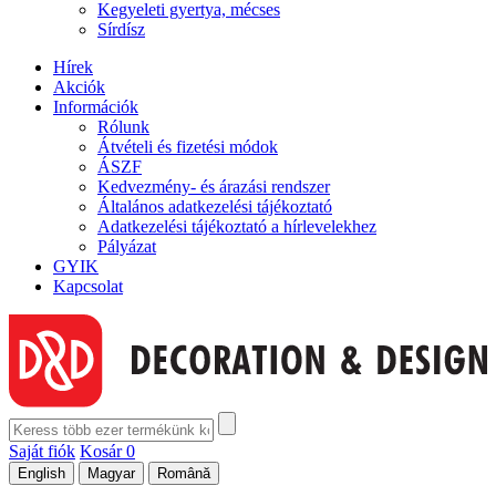
Kegyeleti gyertya, mécses
Sírdísz
Hírek
Akciók
Információk
Rólunk
Átvételi és fizetési módok
ÁSZF
Kedvezmény- és árazási rendszer
Általános adatkezelési tájékoztató
Adatkezelési tájékoztató a hírlevelekhez
Pályázat
GYIK
Kapcsolat
Saját fiók
Kosár
0