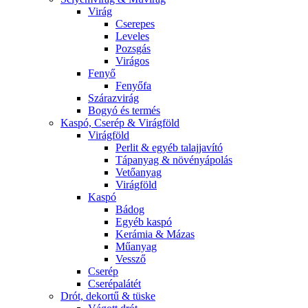
Virág
Cserepes
Leveles
Pozsgás
Virágos
Fenyő
Fenyőfa
Szárazvirág
Bogyó és termés
Kaspó, Cserép & Virágföld
Virágföld
Perlit & egyéb talajjavító
Tápanyag & növényápolás
Vetőanyag
Virágföld
Kaspó
Bádog
Egyéb kaspó
Kerámia & Mázas
Műanyag
Vessző
Cserép
Cserépalátét
Drót, dekortű & tüske