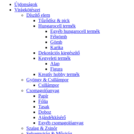
Újdonságok
Virágkötészet
Díszítő elem
Tűződísz & pick
Hungarocell termék
Egyéb hungarocell termék
Félgömb
Gömb
Karika
Dekorációs kiegészítő
Kegyeleti termék
Alap
Figura
Kreatív hobby termék
Gyöngy & Csillámpor
Csillámpor
Csomagolóanyag
Papír
Fólia
Tasak
Doboz
Ajándékkísérő
Egyéb csomagolóanyag
Szalag & Zsinór
Selyemvirág & Művirág