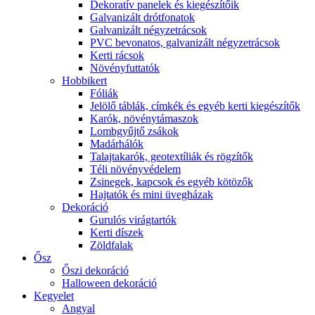
Dekoratív panelek és kiegészítőik
Galvanizált drótfonatok
Galvanizált négyzetrácsok
PVC bevonatos, galvanizált négyzetrácsok
Kerti rácsok
Növényfuttatók
Hobbikert
Fóliák
Jelölő táblák, címkék és egyéb kerti kiegészítők
Karók, növénytámaszok
Lombgyűjtő zsákok
Madárhálók
Talajtakarók, geotextíliák és rögzítők
Téli növényvédelem
Zsinegek, kapcsok és egyéb kötözők
Hajtatók és mini üvegházak
Dekoráció
Gurulós virágtartók
Kerti díszek
Zöldfalak
Ősz
Őszi dekoráció
Halloween dekoráció
Kegyelet
Angyal