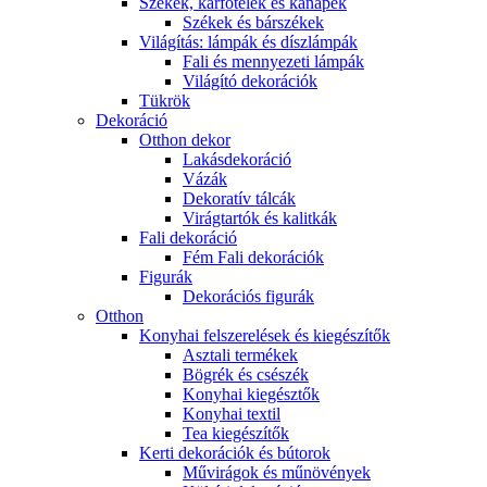
Székek, karfotelek és kanapék
Székek és bárszékek
Világítás: lámpák és díszlámpák
Fali és mennyezeti lámpák
Világító dekorációk
Tükrök
Dekoráció
Otthon dekor
Lakásdekoráció
Vázák
Dekoratív tálcák
Virágtartók és kalitkák
Fali dekoráció
Fém Fali dekorációk
Figurák
Dekorációs figurák
Otthon
Konyhai felszerelések és kiegészítők
Asztali termékek
Bögrék és csészék
Konyhai kiegésztők
Konyhai textil
Tea kiegészítők
Kerti dekorációk és bútorok
Művirágok és műnövények