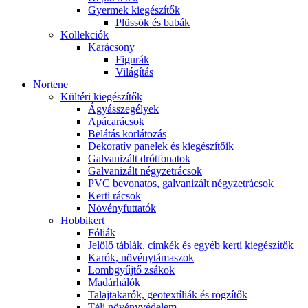
Gyermek kiegészítők
Plüssök és babák
Kollekciók
Karácsony
Figurák
Világítás
Nortene
Kültéri kiegészítők
Ágyásszegélyek
Apácarácsok
Belátás korlátozás
Dekoratív panelek és kiegészítőik
Galvanizált drótfonatok
Galvanizált négyzetrácsok
PVC bevonatos, galvanizált négyzetrácsok
Kerti rácsok
Növényfuttatók
Hobbikert
Fóliák
Jelölő táblák, címkék és egyéb kerti kiegészítők
Karók, növénytámaszok
Lombgyűjtő zsákok
Madárhálók
Talajtakarók, geotextíliák és rögzítők
Téli növényvédelem