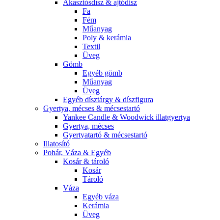
Akasztósdísz & ajtódísz
Fa
Fém
Műanyag
Poly & kerámia
Textil
Üveg
Gömb
Egyéb gömb
Műanyag
Üveg
Egyéb dísztárgy & díszfigura
Gyertya, mécses & mécsestartó
Yankee Candle & Woodwick illatgyertya
Gyertya, mécses
Gyertyatartó & mécsestartó
Illatosító
Pohár, Váza & Egyéb
Kosár & tároló
Kosár
Tároló
Váza
Egyéb váza
Kerámia
Üveg