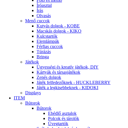
Fotó és memo
Íróasztal
Írás
Olvasás
Menő cuccok
Kutyás dolgok - KOBE
Macskás dolgok - KIKO
Kulcstartók
Elemlámpák
Férfias cuccok
Túrázás
Bringa
Játékok
Ügyességi és kreatív játékok, DIY
Kártyák és társasjátékok
Zenés dolgok
Játék felfedezőknek - HUCKLEBERRY
Játék a legkisebbeknek - KIDOKI
Displays
ITEM
Bútorok
Bútorok
Ebédlő asztalok
Polcok és tárolók
Üvegtartók