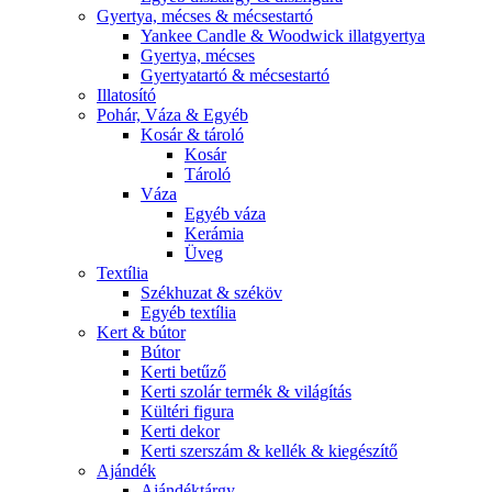
Gyertya, mécses & mécsestartó
Yankee Candle & Woodwick illatgyertya
Gyertya, mécses
Gyertyatartó & mécsestartó
Illatosító
Pohár, Váza & Egyéb
Kosár & tároló
Kosár
Tároló
Váza
Egyéb váza
Kerámia
Üveg
Textília
Székhuzat & széköv
Egyéb textília
Kert & bútor
Bútor
Kerti betűző
Kerti szolár termék & világítás
Kültéri figura
Kerti dekor
Kerti szerszám & kellék & kiegészítő
Ajándék
Ajándéktárgy