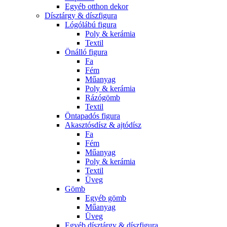
Egyéb otthon dekor
Dísztárgy & díszfigura
Lógólábú figura
Poly & kerámia
Textil
Önálló figura
Fa
Fém
Műanyag
Poly & kerámia
Rázógömb
Textil
Öntapadós figura
Akasztósdísz & ajtódísz
Fa
Fém
Műanyag
Poly & kerámia
Textil
Üveg
Gömb
Egyéb gömb
Műanyag
Üveg
Egyéb dísztárgy & díszfigura