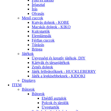
Fotó és memo
Íróasztal
Írás
Olvasás
Menő cuccok
Kutyás dolgok - KOBE
Macskás dolgok - KIKO
Kulcstartók
Elemlámpák
Férfias cuccok
Túrázás
Bringa
Játékok
Ügyességi és kreatív játékok, DIY
Kártyák és társasjátékok
Zenés dolgok
Játék felfedezőknek - HUCKLEBERRY
Játék a legkisebbeknek - KIDOKI
Displays
ITEM
Bútorok
Bútorok
Ebédlő asztalok
Polcok és tárolók
Üvegtartók