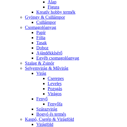
Alap
Figura
Kreatív hobby termék
Gyöngy & Csillámpor
Csillámpor
Csomagolóanyag
Papír
Fólia
Tasak
Doboz
Ajándékkísérő
Egyéb csomagolóanyag
Szalag & Zsinór
Selyemvirág & Művirág
Virág
Cserepes
Leveles
Pozsgás
Virágos
Fenyő
Fenyőfa
Szárazvirág
Bogyó és termés
Kaspó, Cserép & Virágföld
Virágföld