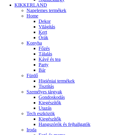
KIKKERLAND
Napelemes termékek
Home
Dekor
Világítás
Kert
Órák
Konyha
Főzés
Tálalás
Kávé és tea
Party
Bár
Fürdő
Higiéniai termékek
Tisztítás
Személyes tárgyak
Gondoskodás
Kiegészítők
Utazás
Tech eszközök
Kiegészítők
Hangszórók és fejhallgatók
Iroda