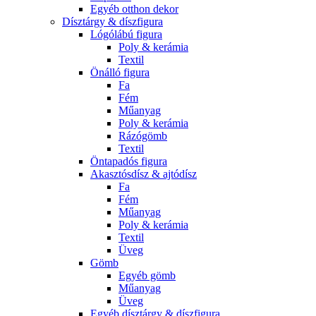
Egyéb otthon dekor
Dísztárgy & díszfigura
Lógólábú figura
Poly & kerámia
Textil
Önálló figura
Fa
Fém
Műanyag
Poly & kerámia
Rázógömb
Textil
Öntapadós figura
Akasztósdísz & ajtódísz
Fa
Fém
Műanyag
Poly & kerámia
Textil
Üveg
Gömb
Egyéb gömb
Műanyag
Üveg
Egyéb dísztárgy & díszfigura