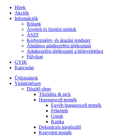
Hírek
Akciók
Információk
Rólunk
Átvételi és fizetési módok
ÁSZF
Kedvezmény- és árazási rendszer
Általános adatkezelési tájékoztató
Adatkezelési tájékoztató a hírlevelekhez
Pályázat
GYIK
Kapcsolat
Újdonságok
Virágkötészet
Díszítő elem
Tűződísz & pick
Hungarocell termék
Egyéb hungarocell termék
Félgömb
Gömb
Karika
Dekorációs kiegészítő
Kegyeleti termék