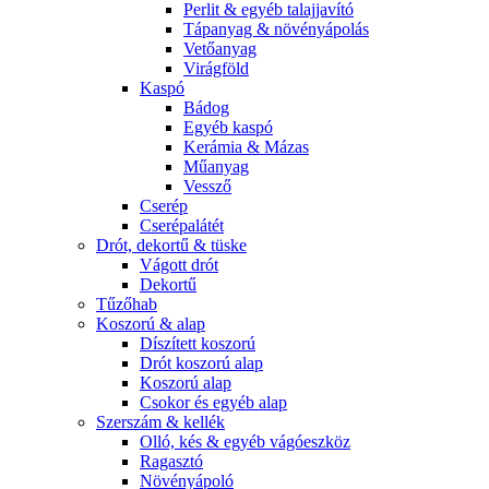
Perlit & egyéb talajjavító
Tápanyag & növényápolás
Vetőanyag
Virágföld
Kaspó
Bádog
Egyéb kaspó
Kerámia & Mázas
Műanyag
Vessző
Cserép
Cserépalátét
Drót, dekortű & tüske
Vágott drót
Dekortű
Tűzőhab
Koszorú & alap
Díszített koszorú
Drót koszorú alap
Koszorú alap
Csokor és egyéb alap
Szerszám & kellék
Olló, kés & egyéb vágóeszköz
Ragasztó
Növényápoló