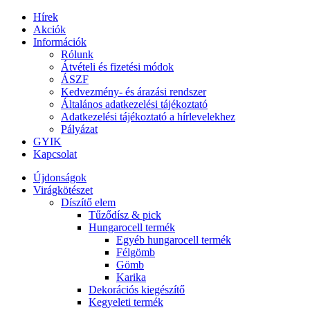
Hírek
Akciók
Információk
Rólunk
Átvételi és fizetési módok
ÁSZF
Kedvezmény- és árazási rendszer
Általános adatkezelési tájékoztató
Adatkezelési tájékoztató a hírlevelekhez
Pályázat
GYIK
Kapcsolat
Újdonságok
Virágkötészet
Díszítő elem
Tűződísz & pick
Hungarocell termék
Egyéb hungarocell termék
Félgömb
Gömb
Karika
Dekorációs kiegészítő
Kegyeleti termék