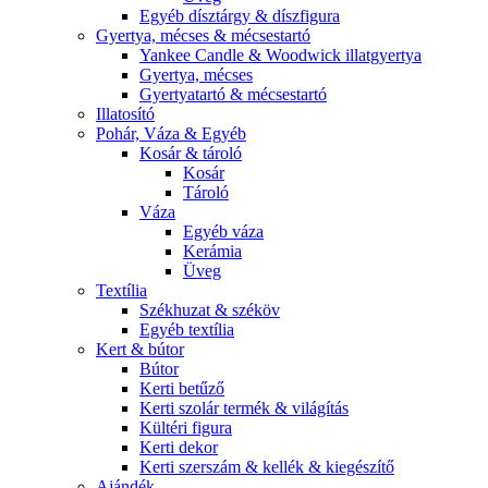
Egyéb dísztárgy & díszfigura
Gyertya, mécses & mécsestartó
Yankee Candle & Woodwick illatgyertya
Gyertya, mécses
Gyertyatartó & mécsestartó
Illatosító
Pohár, Váza & Egyéb
Kosár & tároló
Kosár
Tároló
Váza
Egyéb váza
Kerámia
Üveg
Textília
Székhuzat & széköv
Egyéb textília
Kert & bútor
Bútor
Kerti betűző
Kerti szolár termék & világítás
Kültéri figura
Kerti dekor
Kerti szerszám & kellék & kiegészítő
Ajándék