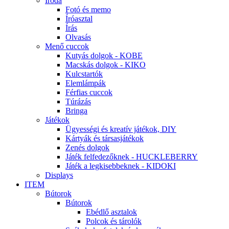
Iroda
Fotó és memo
Íróasztal
Írás
Olvasás
Menő cuccok
Kutyás dolgok - KOBE
Macskás dolgok - KIKO
Kulcstartók
Elemlámpák
Férfias cuccok
Túrázás
Bringa
Játékok
Ügyességi és kreatív játékok, DIY
Kártyák és társasjátékok
Zenés dolgok
Játék felfedezőknek - HUCKLEBERRY
Játék a legkisebbeknek - KIDOKI
Displays
ITEM
Bútorok
Bútorok
Ebédlő asztalok
Polcok és tárolók