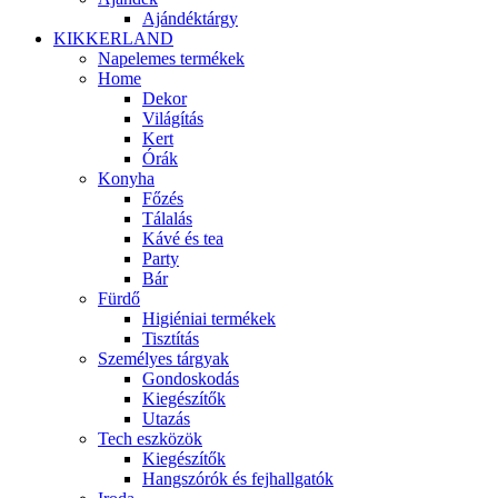
Ajándéktárgy
KIKKERLAND
Napelemes termékek
Home
Dekor
Világítás
Kert
Órák
Konyha
Főzés
Tálalás
Kávé és tea
Party
Bár
Fürdő
Higiéniai termékek
Tisztítás
Személyes tárgyak
Gondoskodás
Kiegészítők
Utazás
Tech eszközök
Kiegészítők
Hangszórók és fejhallgatók