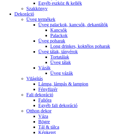
Egyéb eszköz & kellék
Szakkönyv
Dekoráció
Üveg termékek
Üveg palackok, kancsók, dekantálók
Kancsók
Palackok
Üveg poharak
Long drinkes, koktélos poharak
Üveg tálak, tányérok
Tortatálak
Üveg tálak
Vázák
Üveg vázák
Világítás
Lámpa, lámpás & lampion
Fényfüzér
Fali dekoráció
Falióra
Egyéb fali dekoráció
Otthon dekor
Váza
Bögre
Tál & tálca
Képkeret