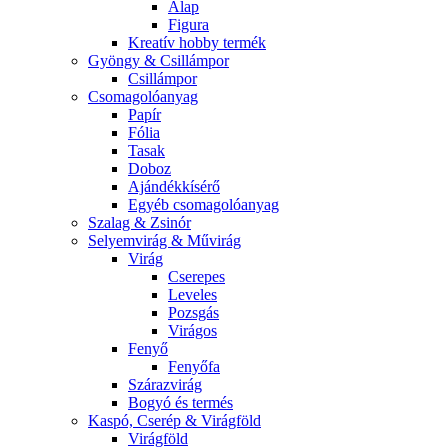
Alap
Figura
Kreatív hobby termék
Gyöngy & Csillámpor
Csillámpor
Csomagolóanyag
Papír
Fólia
Tasak
Doboz
Ajándékkísérő
Egyéb csomagolóanyag
Szalag & Zsinór
Selyemvirág & Művirág
Virág
Cserepes
Leveles
Pozsgás
Virágos
Fenyő
Fenyőfa
Szárazvirág
Bogyó és termés
Kaspó, Cserép & Virágföld
Virágföld