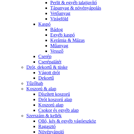
Perlit & egyéb talajjavító
Tápanyag & növényápolás
Vetőanyag
Virágföld
Kaspó
Bádog
Egyéb kaspó
Kerámia & Mázas
Műanyag
Vessző
Cserép
Cserépalátét
Drót, dekortű & tüske
Vágott drót
Dekortű
Tűzőhab
Koszorú & alap
Díszített koszorú
Drót koszorú alap
Koszorú alap
Csokor és egyéb alap
Szerszám & kellék
Olló, kés & egyéb vágóeszköz
Ragasztó
Növényápoló