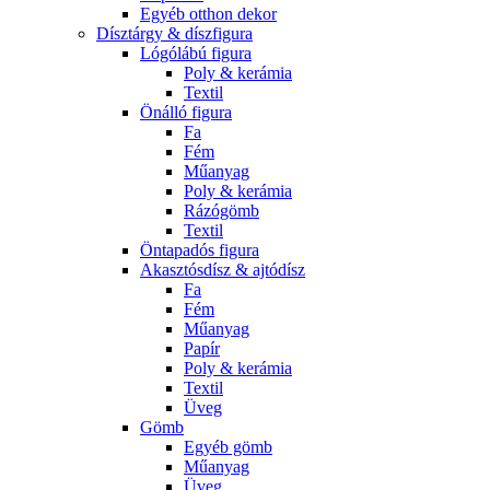
Egyéb otthon dekor
Dísztárgy & díszfigura
Lógólábú figura
Poly & kerámia
Textil
Önálló figura
Fa
Fém
Műanyag
Poly & kerámia
Rázógömb
Textil
Öntapadós figura
Akasztósdísz & ajtódísz
Fa
Fém
Műanyag
Papír
Poly & kerámia
Textil
Üveg
Gömb
Egyéb gömb
Műanyag
Üveg