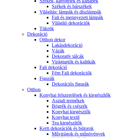
Székek, karfotelek és kanapék
Székek és bárszékek
Világítás: lámpák és díszlámpák
Fali és mennyezeti lámpák
Világító dekorációk
Tükrök
Dekoráció
Otthon dekor
Lakásdekoráció
Vázák
Dekoratív tálcák
Virágtartók és kalitkák
Fali dekoráció
Fém Fali dekorációk
Figurák
Dekorációs figurák
Otthon
Konyhai felszerelések és kiegészítők
Asztali termékek
Bögrék és csészék
Konyhai kiegésztők
Konyhai textil
Tea kiegészítők
Kerti dekorációk és bútorok
Művirágok és műnövények