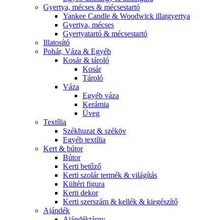
Gyertya, mécses & mécsestartó
Yankee Candle & Woodwick illatgyertya
Gyertya, mécses
Gyertyatartó & mécsestartó
Illatosító
Pohár, Váza & Egyéb
Kosár & tároló
Kosár
Tároló
Váza
Egyéb váza
Kerámia
Üveg
Textília
Székhuzat & széköv
Egyéb textília
Kert & bútor
Bútor
Kerti betűző
Kerti szolár termék & világítás
Kültéri figura
Kerti dekor
Kerti szerszám & kellék & kiegészítő
Ajándék
Ajándéktárgy