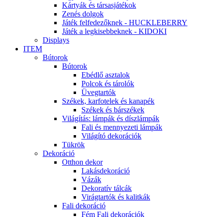
Kártyák és társasjátékok
Zenés dolgok
Játék felfedezőknek - HUCKLEBERRY
Játék a legkisebbeknek - KIDOKI
Displays
ITEM
Bútorok
Bútorok
Ebédlő asztalok
Polcok és tárolók
Üvegtartók
Székek, karfotelek és kanapék
Székek és bárszékek
Világítás: lámpák és díszlámpák
Fali és mennyezeti lámpák
Világító dekorációk
Tükrök
Dekoráció
Otthon dekor
Lakásdekoráció
Vázák
Dekoratív tálcák
Virágtartók és kalitkák
Fali dekoráció
Fém Fali dekorációk