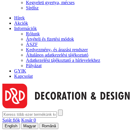
Kegyeleti gyertya, mécses
Sírdísz
Hírek
Akciók
Információk
Rólunk
Átvételi és fizetési módok
ÁSZF
Kedvezmény- és árazási rendszer
Általános adatkezelési tájékoztató
Adatkezelési tájékoztató a hírlevelekhez
Pályázat
GYIK
Kapcsolat
Saját fiók
Kosár
0