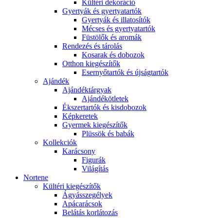
Kültéri dekoráció
Gyertyák és gyertyatartók
Gyertyák és illatosítók
Mécses és gyertyatartók
Füstölők és aromák
Rendezés és tárolás
Kosarak és dobozok
Otthon kiegészítők
Esernyőtartók és újságtartók
Ajándék
Ajándéktárgyak
Ajándékötletek
Ékszertartók és kisdobozok
Képkeretek
Gyermek kiegészítők
Plüssök és babák
Kollekciók
Karácsony
Figurák
Világítás
Nortene
Kültéri kiegészítők
Ágyásszegélyek
Apácarácsok
Belátás korlátozás