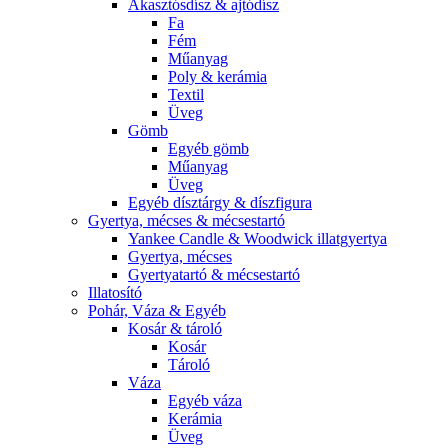
Akasztósdísz & ajtódísz
Fa
Fém
Műanyag
Poly & kerámia
Textil
Üveg
Gömb
Egyéb gömb
Műanyag
Üveg
Egyéb dísztárgy & díszfigura
Gyertya, mécses & mécsestartó
Yankee Candle & Woodwick illatgyertya
Gyertya, mécses
Gyertyatartó & mécsestartó
Illatosító
Pohár, Váza & Egyéb
Kosár & tároló
Kosár
Tároló
Váza
Egyéb váza
Kerámia
Üveg