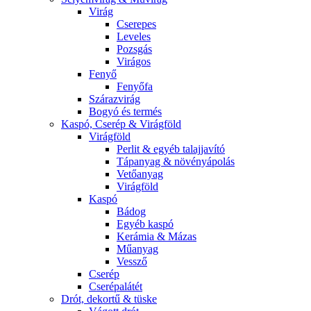
Virág
Cserepes
Leveles
Pozsgás
Virágos
Fenyő
Fenyőfa
Szárazvirág
Bogyó és termés
Kaspó, Cserép & Virágföld
Virágföld
Perlit & egyéb talajjavító
Tápanyag & növényápolás
Vetőanyag
Virágföld
Kaspó
Bádog
Egyéb kaspó
Kerámia & Mázas
Műanyag
Vessző
Cserép
Cserépalátét
Drót, dekortű & tüske