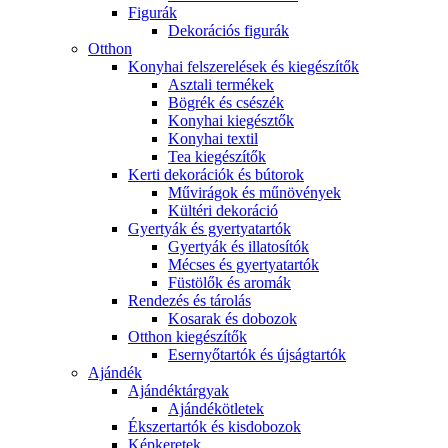
Figurák
Dekorációs figurák
Otthon
Konyhai felszerelések és kiegészítők
Asztali termékek
Bögrék és csészék
Konyhai kiegésztők
Konyhai textil
Tea kiegészítők
Kerti dekorációk és bútorok
Művirágok és műnövények
Kültéri dekoráció
Gyertyák és gyertyatartók
Gyertyák és illatosítók
Mécses és gyertyatartók
Füstölők és aromák
Rendezés és tárolás
Kosarak és dobozok
Otthon kiegészítők
Esernyőtartók és újságtartók
Ajándék
Ajándéktárgyak
Ajándékötletek
Ékszertartók és kisdobozok
Képkeretek