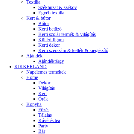
Textília
Székhuzat & széköv
Egyéb textília
Kert & bútor
Bútor
Kerti betűző
Kerti szolár termék & világítás
Kültéri figura
Kerti dekor
Kerti szerszám & kellék & kiegészítő
Ajándék
Ajándéktárgy
KIKKERLAND
Napelemes termékek
Home
Dekor
Világítás
Kert
Órák
Konyha
Főzés
Tálalás
Kávé és tea
Party
Bár