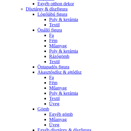
Egyéb otthon dekor
Dísztárgy & díszfigura
Lógólábú figura
Poly & kerámia
Textil
Önálló figura
Fa
Fém
Műanyag
Poly & kerámia
Rázógömb
Textil
Öntapadós figura
Akasztósdísz & ajtódísz
Fa
Fém
Műanyag
Poly & kerámia
Textil
Üveg
Gömb
Egyéb gömb
Műanyag
Üveg
Egyéb dísztárgy & díszfigura