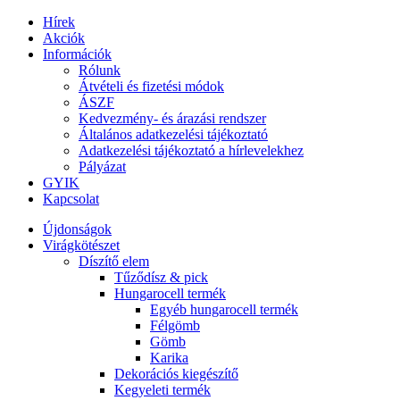
Hírek
Akciók
Információk
Rólunk
Átvételi és fizetési módok
ÁSZF
Kedvezmény- és árazási rendszer
Általános adatkezelési tájékoztató
Adatkezelési tájékoztató a hírlevelekhez
Pályázat
GYIK
Kapcsolat
Újdonságok
Virágkötészet
Díszítő elem
Tűződísz & pick
Hungarocell termék
Egyéb hungarocell termék
Félgömb
Gömb
Karika
Dekorációs kiegészítő
Kegyeleti termék