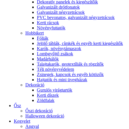
Dekoratív panelek és kiegészítőik
Galvanizált drótfonatok
Galvanizált négyzetrácsok
PVC bevonatos, galvanizált négyzetrácsok
Kerti rácsok
Növényfuttatók
Hobbikert
Fóliák
Jelölő táblák, címkék és egyéb kerti kiegészítők
Karók, növénytámaszok
Lombgyűjtő zsákok
Madárhálók
Talajtakarók, geotextíliák és rögzítők
Téli növényvédelem
Zsinegek, kapcsok és egyéb kötözők
Hajtatók és mini üvegházak
Dekoráció
Gurulós virágtartók
Kerti díszek
Zöldfalak
Ősz
Őszi dekoráció
Halloween dekoráció
Kegyelet
Angyal