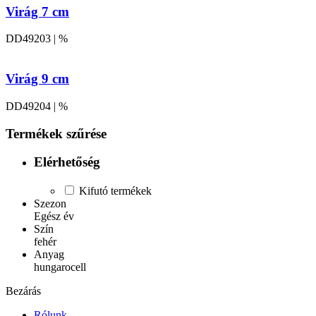
Virág 7 cm
DD49203 | %
Virág 9 cm
DD49204 | %
Termékek szűrése
Elérhetőség
Kifutó termékek
Szezon
Egész év
Szín
fehér
Anyag
hungarocell
Bezárás
Rólunk