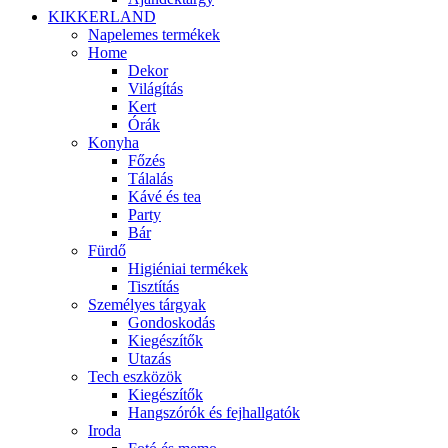
KIKKERLAND
Napelemes termékek
Home
Dekor
Világítás
Kert
Órák
Konyha
Főzés
Tálalás
Kávé és tea
Party
Bár
Fürdő
Higiéniai termékek
Tisztítás
Személyes tárgyak
Gondoskodás
Kiegészítők
Utazás
Tech eszközök
Kiegészítők
Hangszórók és fejhallgatók
Iroda