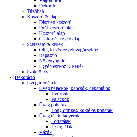
Vágott drót
Dekortű
Tűzőhab
Koszorú & alap
Díszített koszorú
Drót koszorú alap
Koszorú alap
Csokor és egyéb alap
Szerszám & kellék
Olló, kés & egyéb vágóeszköz
Ragasztó
Növényápoló
Egyéb eszköz & kellék
Szakkönyv
Dekoráció
Üveg termékek
Üveg palackok, kancsók, dekantálók
Kancsók
Palackok
Üveg poharak
Long drinkes, koktélos poharak
Üveg tálak, tányérok
Tortatálak
Üveg tálak
Vázák