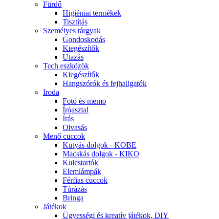
Fürdő
Higiéniai termékek
Tisztítás
Személyes tárgyak
Gondoskodás
Kiegészítők
Utazás
Tech eszközök
Kiegészítők
Hangszórók és fejhallgatók
Iroda
Fotó és memo
Íróasztal
Írás
Olvasás
Menő cuccok
Kutyás dolgok - KOBE
Macskás dolgok - KIKO
Kulcstartók
Elemlámpák
Férfias cuccok
Túrázás
Bringa
Játékok
Ügyességi és kreatív játékok, DIY