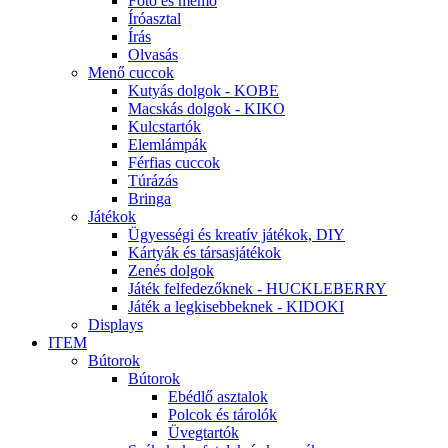
Fotó és memo
Íróasztal
Írás
Olvasás
Menő cuccok
Kutyás dolgok - KOBE
Macskás dolgok - KIKO
Kulcstartók
Elemlámpák
Férfias cuccok
Túrázás
Bringa
Játékok
Ügyességi és kreatív játékok, DIY
Kártyák és társasjátékok
Zenés dolgok
Játék felfedezőknek - HUCKLEBERRY
Játék a legkisebbeknek - KIDOKI
Displays
ITEM
Bútorok
Bútorok
Ebédlő asztalok
Polcok és tárolók
Üvegtartók