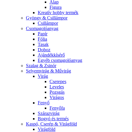
Alap
Figura
Kreatív hobby termék
Gyöngy & Csillámpor
Csillámpor
Csomagolóanyag
Papír
Fólia
Tasak
Doboz
Ajándékkísérő
Egyéb csomagolóanyag
Szalag & Zsinór
Selyemvirág & Művirág
Virág
Cserepes
Leveles
Pozsgás
Virágos
Fenyő
Fenyőfa
Szárazvirág
Bogyó és termés
Kaspó, Cserép & Virágföld
Virágföld