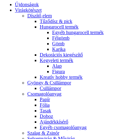
Újdonságok
Virágkötészet
Díszítő elem
Tűződísz & pick
Hungarocell termék
Egyéb hungarocell termék
Félgömb
Gömb
Karika
Dekorációs kiegészítő
Kegyeleti termék
Alap
Figura
Kreatív hobby termék
Gyöngy & Csillámpor
Csillámpor
Csomagolóanyag
Papír
Fólia
Tasak
Doboz
Ajándékkísérő
Egyéb csomagolóanyag
Szalag & Zsinór
Selyemvirág & Művirág