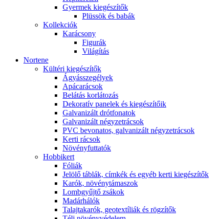
Gyermek kiegészítők
Plüssök és babák
Kollekciók
Karácsony
Figurák
Világítás
Nortene
Kültéri kiegészítők
Ágyásszegélyek
Apácarácsok
Belátás korlátozás
Dekoratív panelek és kiegészítőik
Galvanizált drótfonatok
Galvanizált négyzetrácsok
PVC bevonatos, galvanizált négyzetrácsok
Kerti rácsok
Növényfuttatók
Hobbikert
Fóliák
Jelölő táblák, címkék és egyéb kerti kiegészítők
Karók, növénytámaszok
Lombgyűjtő zsákok
Madárhálók
Talajtakarók, geotextíliák és rögzítők
Téli növényvédelem