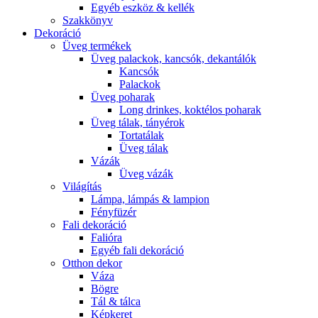
Egyéb eszköz & kellék
Szakkönyv
Dekoráció
Üveg termékek
Üveg palackok, kancsók, dekantálók
Kancsók
Palackok
Üveg poharak
Long drinkes, koktélos poharak
Üveg tálak, tányérok
Tortatálak
Üveg tálak
Vázák
Üveg vázák
Világítás
Lámpa, lámpás & lampion
Fényfüzér
Fali dekoráció
Falióra
Egyéb fali dekoráció
Otthon dekor
Váza
Bögre
Tál & tálca
Képkeret