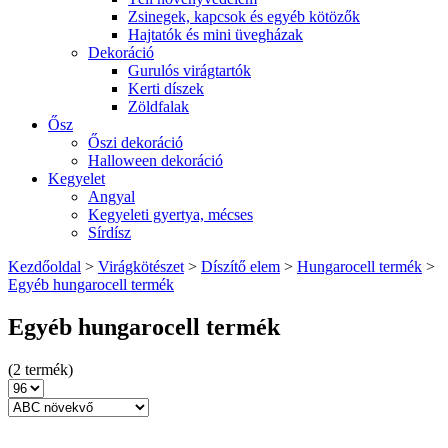
Zsinegek, kapcsok és egyéb kötözők
Hajtatók és mini üvegházak
Dekoráció
Gurulós virágtartók
Kerti díszek
Zöldfalak
Ősz
Őszi dekoráció
Halloween dekoráció
Kegyelet
Angyal
Kegyeleti gyertya, mécses
Sírdísz
Kezdőoldal
>
Virágkötészet
>
Díszítő elem
>
Hungarocell termék
>
Egyéb hungarocell termék
Egyéb hungarocell termék
(2 termék)