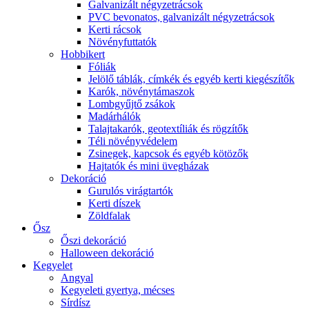
Galvanizált négyzetrácsok
PVC bevonatos, galvanizált négyzetrácsok
Kerti rácsok
Növényfuttatók
Hobbikert
Fóliák
Jelölő táblák, címkék és egyéb kerti kiegészítők
Karók, növénytámaszok
Lombgyűjtő zsákok
Madárhálók
Talajtakarók, geotextíliák és rögzítők
Téli növényvédelem
Zsinegek, kapcsok és egyéb kötözők
Hajtatók és mini üvegházak
Dekoráció
Gurulós virágtartók
Kerti díszek
Zöldfalak
Ősz
Őszi dekoráció
Halloween dekoráció
Kegyelet
Angyal
Kegyeleti gyertya, mécses
Sírdísz