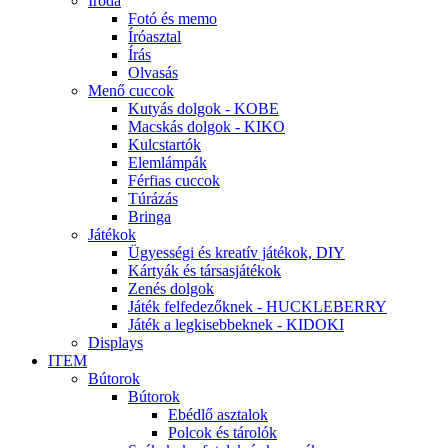
Iroda
Fotó és memo
Íróasztal
Írás
Olvasás
Menő cuccok
Kutyás dolgok - KOBE
Macskás dolgok - KIKO
Kulcstartók
Elemlámpák
Férfias cuccok
Túrázás
Bringa
Játékok
Ügyességi és kreatív játékok, DIY
Kártyák és társasjátékok
Zenés dolgok
Játék felfedezőknek - HUCKLEBERRY
Játék a legkisebbeknek - KIDOKI
Displays
ITEM
Bútorok
Bútorok
Ebédlő asztalok
Polcok és tárolók