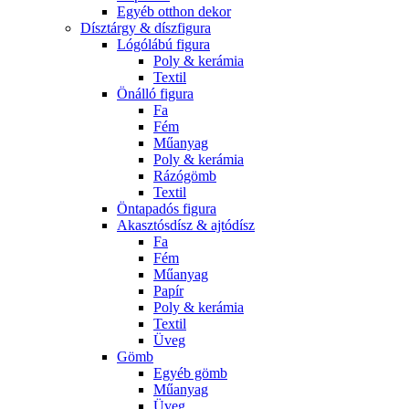
Egyéb otthon dekor
Dísztárgy & díszfigura
Lógólábú figura
Poly & kerámia
Textil
Önálló figura
Fa
Fém
Műanyag
Poly & kerámia
Rázógömb
Textil
Öntapadós figura
Akasztósdísz & ajtódísz
Fa
Fém
Műanyag
Papír
Poly & kerámia
Textil
Üveg
Gömb
Egyéb gömb
Műanyag
Üveg