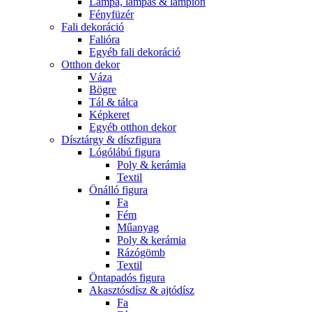
Lámpa, lámpás & lampion
Fényfüzér
Fali dekoráció
Falióra
Egyéb fali dekoráció
Otthon dekor
Váza
Bögre
Tál & tálca
Képkeret
Egyéb otthon dekor
Dísztárgy & díszfigura
Lógólábú figura
Poly & kerámia
Textil
Önálló figura
Fa
Fém
Műanyag
Poly & kerámia
Rázógömb
Textil
Öntapadós figura
Akasztósdísz & ajtódísz
Fa