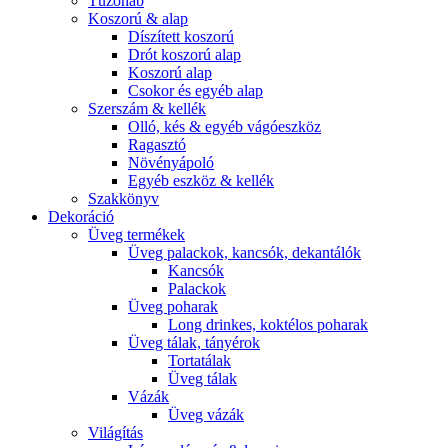
Tűzőhab
Koszorú & alap
Díszített koszorú
Drót koszorú alap
Koszorú alap
Csokor és egyéb alap
Szerszám & kellék
Olló, kés & egyéb vágóeszköz
Ragasztó
Növényápoló
Egyéb eszköz & kellék
Szakkönyv
Dekoráció
Üveg termékek
Üveg palackok, kancsók, dekantálók
Kancsók
Palackok
Üveg poharak
Long drinkes, koktélos poharak
Üveg tálak, tányérok
Tortatálak
Üveg tálak
Vázák
Üveg vázák
Világítás