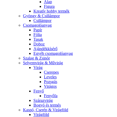
Alap
Figura
Kreatív hobby termék
Gyöngy & Csillámpor
Csillámpor
Csomagolóanyag
Papír
Fólia
Tasak
Doboz
Ajándékkísérő
Egyéb csomagolóanyag
Szalag & Zsinór
Selyemvirág & Művirág
Virág
Cserepes
Leveles
Pozsgás
Virágos
Fenyő
Fenyőfa
Szárazvirág
Bogyó és termés
Kaspó, Cserép & Virágföld
Virágföld