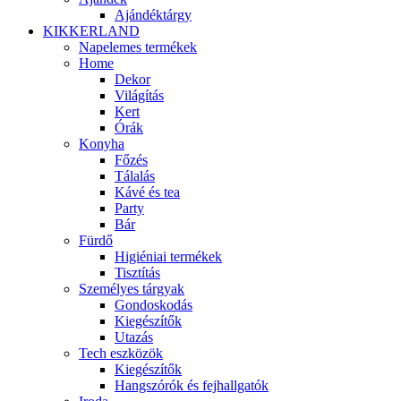
Ajándéktárgy
KIKKERLAND
Napelemes termékek
Home
Dekor
Világítás
Kert
Órák
Konyha
Főzés
Tálalás
Kávé és tea
Party
Bár
Fürdő
Higiéniai termékek
Tisztítás
Személyes tárgyak
Gondoskodás
Kiegészítők
Utazás
Tech eszközök
Kiegészítők
Hangszórók és fejhallgatók