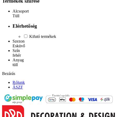
Termékek szűrése
Alcsoport
Tüll
Elérhetőség
Kifutó termékek
Szezon
Esküvő
Szín
fehér
Anyag
tüll
Bezárás
Rólunk
ÁSZF