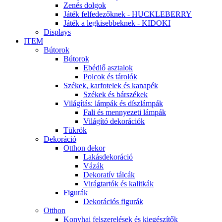
Zenés dolgok
Játék felfedezőknek - HUCKLEBERRY
Játék a legkisebbeknek - KIDOKI
Displays
ITEM
Bútorok
Bútorok
Ebédlő asztalok
Polcok és tárolók
Székek, karfotelek és kanapék
Székek és bárszékek
Világítás: lámpák és díszlámpák
Fali és mennyezeti lámpák
Világító dekorációk
Tükrök
Dekoráció
Otthon dekor
Lakásdekoráció
Vázák
Dekoratív tálcák
Virágtartók és kalitkák
Figurák
Dekorációs figurák
Otthon
Konyhai felszerelések és kiegészítők