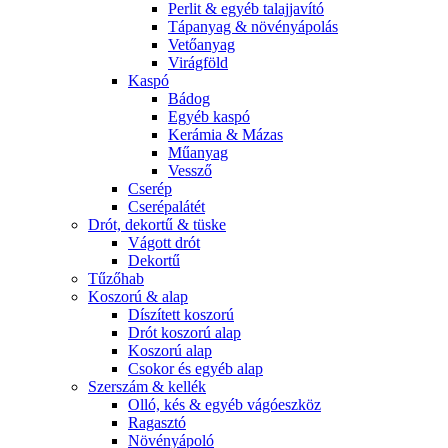
Perlit & egyéb talajjavító
Tápanyag & növényápolás
Vetőanyag
Virágföld
Kaspó
Bádog
Egyéb kaspó
Kerámia & Mázas
Műanyag
Vessző
Cserép
Cserépalátét
Drót, dekortű & tüske
Vágott drót
Dekortű
Tűzőhab
Koszorú & alap
Díszített koszorú
Drót koszorú alap
Koszorú alap
Csokor és egyéb alap
Szerszám & kellék
Olló, kés & egyéb vágóeszköz
Ragasztó
Növényápoló