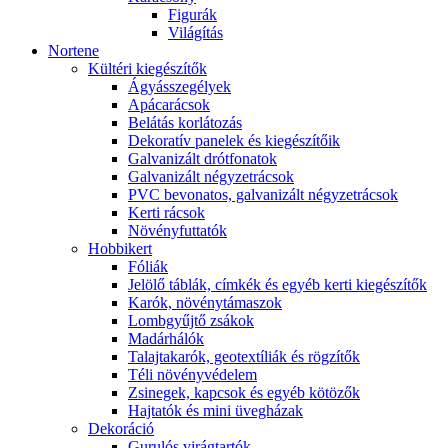
Figurák
Világítás
Nortene
Kültéri kiegészítők
Ágyásszegélyek
Apácarácsok
Belátás korlátozás
Dekoratív panelek és kiegészítőik
Galvanizált drótfonatok
Galvanizált négyzetrácsok
PVC bevonatos, galvanizált négyzetrácsok
Kerti rácsok
Növényfuttatók
Hobbikert
Fóliák
Jelölő táblák, címkék és egyéb kerti kiegészítők
Karók, növénytámaszok
Lombgyűjtő zsákok
Madárhálók
Talajtakarók, geotextíliák és rögzítők
Téli növényvédelem
Zsinegek, kapcsok és egyéb kötözők
Hajtatók és mini üvegházak
Dekoráció
Gurulós virágtartók