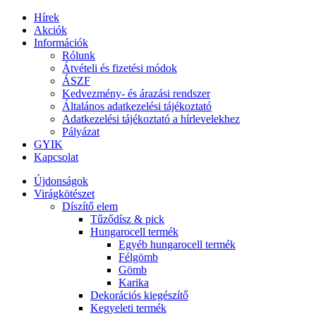
Hírek
Akciók
Információk
Rólunk
Átvételi és fizetési módok
ÁSZF
Kedvezmény- és árazási rendszer
Általános adatkezelési tájékoztató
Adatkezelési tájékoztató a hírlevelekhez
Pályázat
GYIK
Kapcsolat
Újdonságok
Virágkötészet
Díszítő elem
Tűződísz & pick
Hungarocell termék
Egyéb hungarocell termék
Félgömb
Gömb
Karika
Dekorációs kiegészítő
Kegyeleti termék