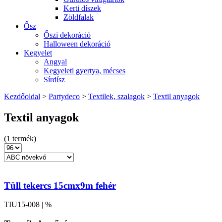
Kerti díszek
Zöldfalak
Ősz
Őszi dekoráció
Halloween dekoráció
Kegyelet
Angyal
Kegyeleti gyertya, mécses
Sírdísz
Kezdőoldal
>
Partydeco
>
Textilek, szalagok
>
Textil anyagok
Textil anyagok
(1 termék)
Tüll tekercs 15cmx9m fehér
TIU15-008 | %