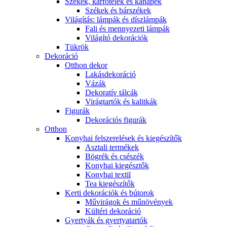
Székek, karfotelek és kanapék
Székek és bárszékek
Világítás: lámpák és díszlámpák
Fali és mennyezeti lámpák
Világító dekorációk
Tükrök
Dekoráció
Otthon dekor
Lakásdekoráció
Vázák
Dekoratív tálcák
Virágtartók és kalitkák
Figurák
Dekorációs figurák
Otthon
Konyhai felszerelések és kiegészítők
Asztali termékek
Bögrék és csészék
Konyhai kiegésztők
Konyhai textil
Tea kiegészítők
Kerti dekorációk és bútorok
Művirágok és műnövények
Kültéri dekoráció
Gyertyák és gyertyatartók