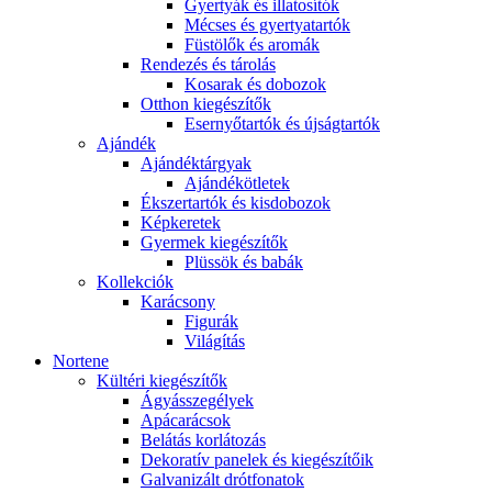
Gyertyák és illatosítók
Mécses és gyertyatartók
Füstölők és aromák
Rendezés és tárolás
Kosarak és dobozok
Otthon kiegészítők
Esernyőtartók és újságtartók
Ajándék
Ajándéktárgyak
Ajándékötletek
Ékszertartók és kisdobozok
Képkeretek
Gyermek kiegészítők
Plüssök és babák
Kollekciók
Karácsony
Figurák
Világítás
Nortene
Kültéri kiegészítők
Ágyásszegélyek
Apácarácsok
Belátás korlátozás
Dekoratív panelek és kiegészítőik
Galvanizált drótfonatok