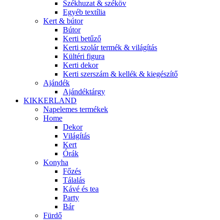
Székhuzat & széköv
Egyéb textília
Kert & bútor
Bútor
Kerti betűző
Kerti szolár termék & világítás
Kültéri figura
Kerti dekor
Kerti szerszám & kellék & kiegészítő
Ajándék
Ajándéktárgy
KIKKERLAND
Napelemes termékek
Home
Dekor
Világítás
Kert
Órák
Konyha
Főzés
Tálalás
Kávé és tea
Party
Bár
Fürdő