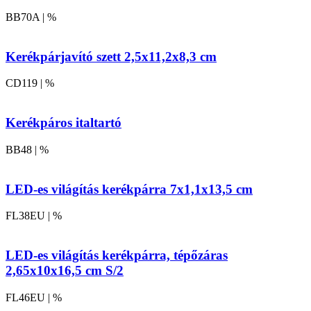
BB70A | %
Kerékpárjavító szett 2,5x11,2x8,3 cm
CD119 | %
Kerékpáros italtartó
BB48 | %
LED-es világítás kerékpárra 7x1,1x13,5 cm
FL38EU | %
LED-es világítás kerékpárra, tépőzáras
2,65x10x16,5 cm S/2
FL46EU | %