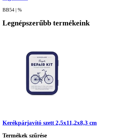
BB54 | %
Legnépszerűbb termékeink
Kerékpárjavító szett 2,5x11,2x8,3 cm
Termékek szűrése