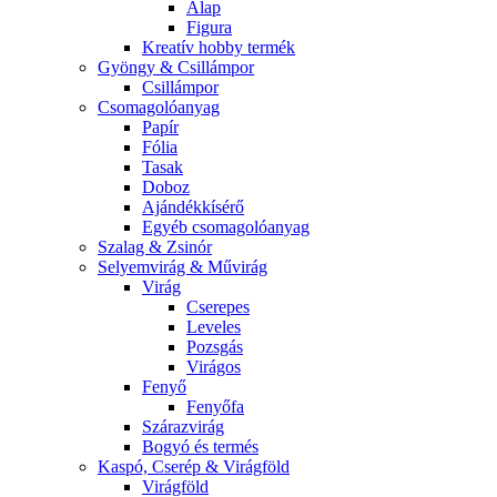
Alap
Figura
Kreatív hobby termék
Gyöngy & Csillámpor
Csillámpor
Csomagolóanyag
Papír
Fólia
Tasak
Doboz
Ajándékkísérő
Egyéb csomagolóanyag
Szalag & Zsinór
Selyemvirág & Művirág
Virág
Cserepes
Leveles
Pozsgás
Virágos
Fenyő
Fenyőfa
Szárazvirág
Bogyó és termés
Kaspó, Cserép & Virágföld
Virágföld