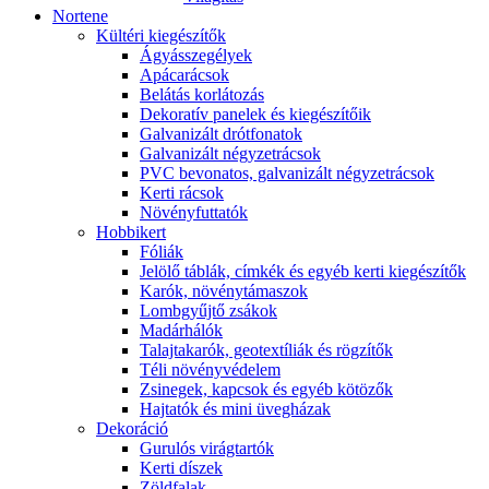
Nortene
Kültéri kiegészítők
Ágyásszegélyek
Apácarácsok
Belátás korlátozás
Dekoratív panelek és kiegészítőik
Galvanizált drótfonatok
Galvanizált négyzetrácsok
PVC bevonatos, galvanizált négyzetrácsok
Kerti rácsok
Növényfuttatók
Hobbikert
Fóliák
Jelölő táblák, címkék és egyéb kerti kiegészítők
Karók, növénytámaszok
Lombgyűjtő zsákok
Madárhálók
Talajtakarók, geotextíliák és rögzítők
Téli növényvédelem
Zsinegek, kapcsok és egyéb kötözők
Hajtatók és mini üvegházak
Dekoráció
Gurulós virágtartók
Kerti díszek
Zöldfalak