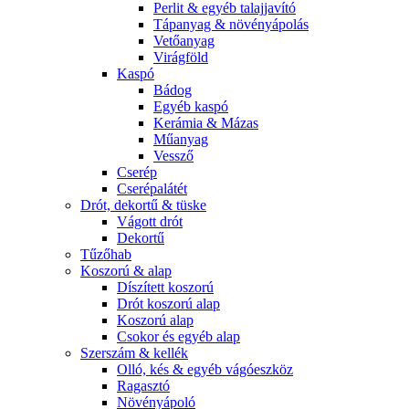
Perlit & egyéb talajjavító
Tápanyag & növényápolás
Vetőanyag
Virágföld
Kaspó
Bádog
Egyéb kaspó
Kerámia & Mázas
Műanyag
Vessző
Cserép
Cserépalátét
Drót, dekortű & tüske
Vágott drót
Dekortű
Tűzőhab
Koszorú & alap
Díszített koszorú
Drót koszorú alap
Koszorú alap
Csokor és egyéb alap
Szerszám & kellék
Olló, kés & egyéb vágóeszköz
Ragasztó
Növényápoló