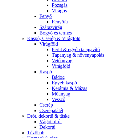
Pozsgás
Virágos
Fenyő
Fenyőfa
Szárazvirág
Bogyó és termés
Kaspó, Cserép & Virágföld
Virágföld
Perlit & egyéb talajjavító
Tápanyag & növényápolás
Vetőanyag
Virágföld
Kaspó
Bádog
Egyéb kaspó
Kerámia & Mázas
Műanyag
Vessző
Cserép
Cserépalátét
Drót, dekortű & tüske
Vágott drót
Dekortű
Tűzőhab