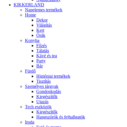
KIKKERLAND
Napelemes termékek
Home
Dekor
Világítás
Kert
Órák
Konyha
Főzés
Tálalás
Kávé és tea
Party
Bár
Fürdő
Higiéniai termékek
Tisztítás
Személyes tárgyak
Gondoskodás
Kiegészítők
Utazás
Tech eszközök
Kiegészítők
Hangszórók és fejhallgatók
Iroda