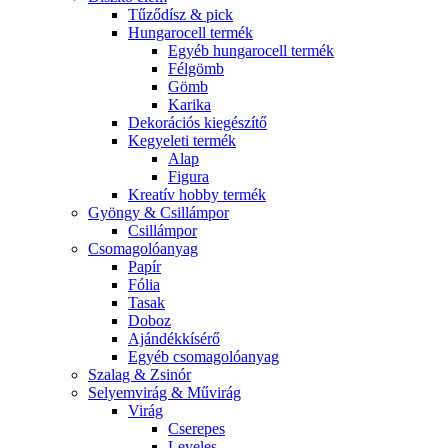
Tűződísz & pick
Hungarocell termék
Egyéb hungarocell termék
Félgömb
Gömb
Karika
Dekorációs kiegészítő
Kegyeleti termék
Alap
Figura
Kreatív hobby termék
Gyöngy & Csillámpor
Csillámpor
Csomagolóanyag
Papír
Fólia
Tasak
Doboz
Ajándékkísérő
Egyéb csomagolóanyag
Szalag & Zsinór
Selyemvirág & Művirág
Virág
Cserepes
Leveles