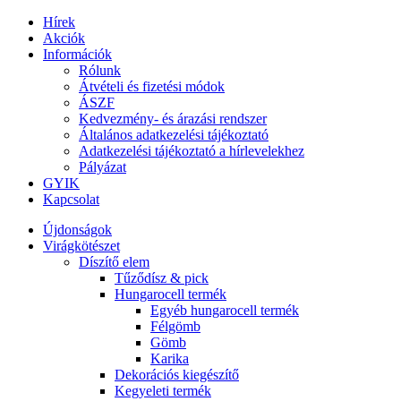
Hírek
Akciók
Információk
Rólunk
Átvételi és fizetési módok
ÁSZF
Kedvezmény- és árazási rendszer
Általános adatkezelési tájékoztató
Adatkezelési tájékoztató a hírlevelekhez
Pályázat
GYIK
Kapcsolat
Újdonságok
Virágkötészet
Díszítő elem
Tűződísz & pick
Hungarocell termék
Egyéb hungarocell termék
Félgömb
Gömb
Karika
Dekorációs kiegészítő
Kegyeleti termék