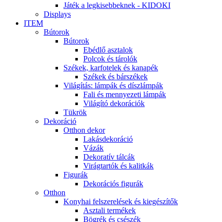
Játék a legkisebbeknek - KIDOKI
Displays
ITEM
Bútorok
Bútorok
Ebédlő asztalok
Polcok és tárolók
Székek, karfotelek és kanapék
Székek és bárszékek
Világítás: lámpák és díszlámpák
Fali és mennyezeti lámpák
Világító dekorációk
Tükrök
Dekoráció
Otthon dekor
Lakásdekoráció
Vázák
Dekoratív tálcák
Virágtartók és kalitkák
Figurák
Dekorációs figurák
Otthon
Konyhai felszerelések és kiegészítők
Asztali termékek
Bögrék és csészék