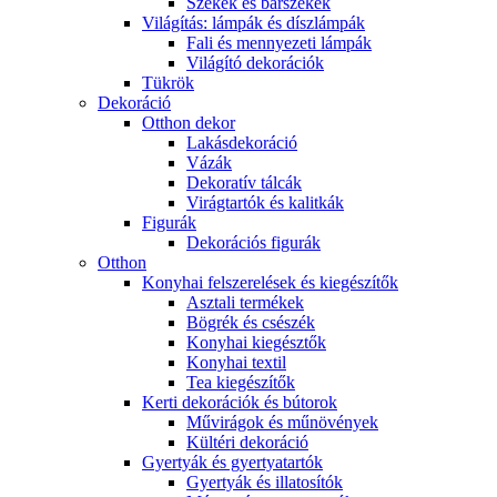
Székek és bárszékek
Világítás: lámpák és díszlámpák
Fali és mennyezeti lámpák
Világító dekorációk
Tükrök
Dekoráció
Otthon dekor
Lakásdekoráció
Vázák
Dekoratív tálcák
Virágtartók és kalitkák
Figurák
Dekorációs figurák
Otthon
Konyhai felszerelések és kiegészítők
Asztali termékek
Bögrék és csészék
Konyhai kiegésztők
Konyhai textil
Tea kiegészítők
Kerti dekorációk és bútorok
Művirágok és műnövények
Kültéri dekoráció
Gyertyák és gyertyatartók
Gyertyák és illatosítók