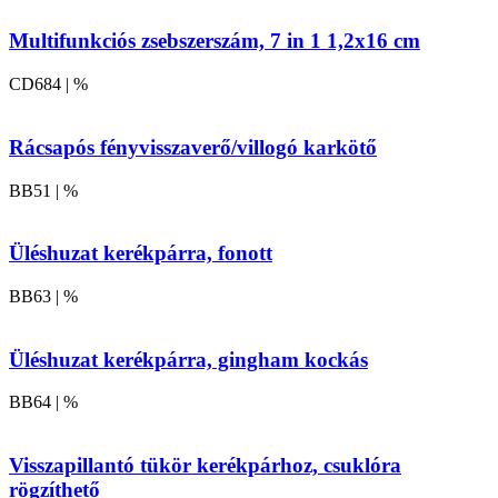
Multifunkciós zsebszerszám, 7 in 1 1,2x16 cm
CD684 | %
Rácsapós fényvisszaverő/villogó karkötő
BB51 | %
Üléshuzat kerékpárra, fonott
BB63 | %
Üléshuzat kerékpárra, gingham kockás
BB64 | %
Visszapillantó tükör kerékpárhoz, csuklóra
rögzíthető