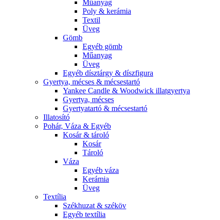
Műanyag
Poly & kerámia
Textil
Üveg
Gömb
Egyéb gömb
Műanyag
Üveg
Egyéb dísztárgy & díszfigura
Gyertya, mécses & mécsestartó
Yankee Candle & Woodwick illatgyertya
Gyertya, mécses
Gyertyatartó & mécsestartó
Illatosító
Pohár, Váza & Egyéb
Kosár & tároló
Kosár
Tároló
Váza
Egyéb váza
Kerámia
Üveg
Textília
Székhuzat & széköv
Egyéb textília