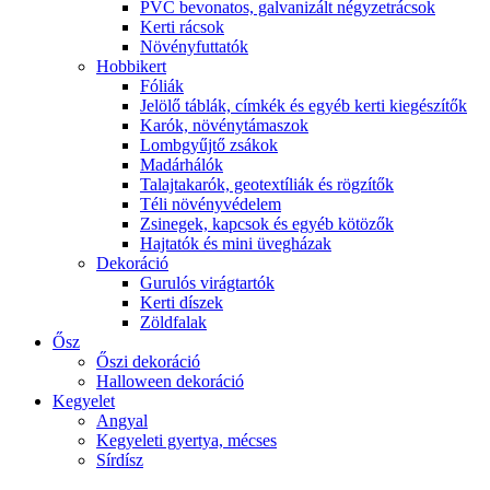
PVC bevonatos, galvanizált négyzetrácsok
Kerti rácsok
Növényfuttatók
Hobbikert
Fóliák
Jelölő táblák, címkék és egyéb kerti kiegészítők
Karók, növénytámaszok
Lombgyűjtő zsákok
Madárhálók
Talajtakarók, geotextíliák és rögzítők
Téli növényvédelem
Zsinegek, kapcsok és egyéb kötözők
Hajtatók és mini üvegházak
Dekoráció
Gurulós virágtartók
Kerti díszek
Zöldfalak
Ősz
Őszi dekoráció
Halloween dekoráció
Kegyelet
Angyal
Kegyeleti gyertya, mécses
Sírdísz