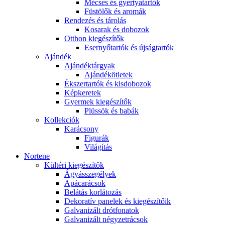
Mécses és gyertyatartók
Füstölők és aromák
Rendezés és tárolás
Kosarak és dobozok
Otthon kiegészítők
Esernyőtartók és újságtartók
Ajándék
Ajándéktárgyak
Ajándékötletek
Ékszertartók és kisdobozok
Képkeretek
Gyermek kiegészítők
Plüssök és babák
Kollekciók
Karácsony
Figurák
Világítás
Nortene
Kültéri kiegészítők
Ágyásszegélyek
Apácarácsok
Belátás korlátozás
Dekoratív panelek és kiegészítőik
Galvanizált drótfonatok
Galvanizált négyzetrácsok