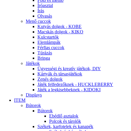
Fotó és memo
Íróasztal
Írás
Olvasás
Menő cuccok
Kutyás dolgok - KOBE
Macskás dolgok - KIKO
Kulcstartók
Elemlámpák
Férfias cuccok
Túrázás
Bringa
Játékok
Ügyességi és kreatív játékok, DIY
Kártyák és társasjátékok
Zenés dolgok
Játék felfedezőknek - HUCKLEBERRY
Játék a legkisebbeknek - KIDOKI
Displays
ITEM
Bútorok
Bútorok
Ebédlő asztalok
Polcok és tárolók
Székek, karfotelek és kanapék