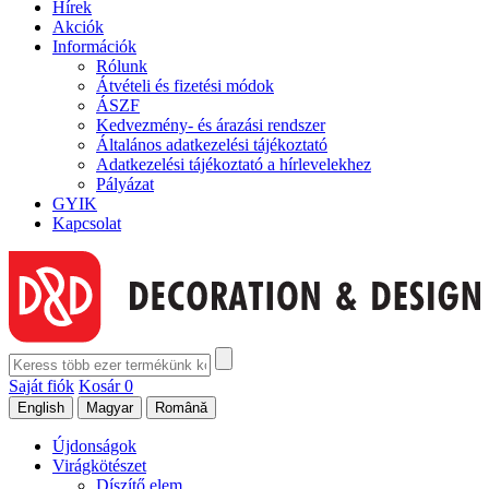
Hírek
Akciók
Információk
Rólunk
Átvételi és fizetési módok
ÁSZF
Kedvezmény- és árazási rendszer
Általános adatkezelési tájékoztató
Adatkezelési tájékoztató a hírlevelekhez
Pályázat
GYIK
Kapcsolat
Saját fiók
Kosár
0
Újdonságok
Virágkötészet
Díszítő elem