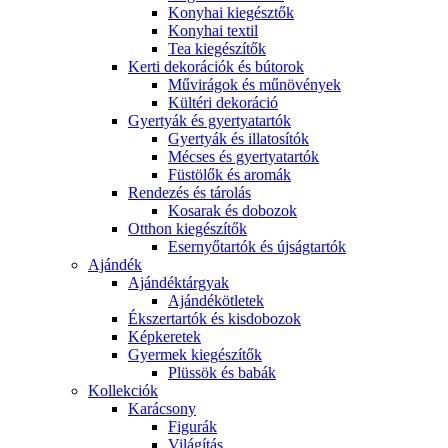
Konyhai kiegésztők
Konyhai textil
Tea kiegészítők
Kerti dekorációk és bútorok
Művirágok és műnövények
Kültéri dekoráció
Gyertyák és gyertyatartók
Gyertyák és illatosítók
Mécses és gyertyatartók
Füstölők és aromák
Rendezés és tárolás
Kosarak és dobozok
Otthon kiegészítők
Esernyőtartók és újságtartók
Ajándék
Ajándéktárgyak
Ajándékötletek
Ékszertartók és kisdobozok
Képkeretek
Gyermek kiegészítők
Plüssök és babák
Kollekciók
Karácsony
Figurák
Világítás