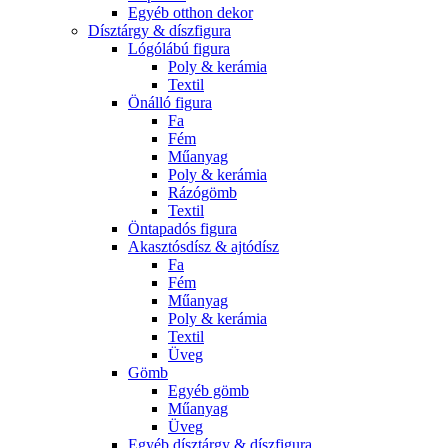
Egyéb otthon dekor
Dísztárgy & díszfigura
Lógólábú figura
Poly & kerámia
Textil
Önálló figura
Fa
Fém
Műanyag
Poly & kerámia
Rázógömb
Textil
Öntapadós figura
Akasztósdísz & ajtódísz
Fa
Fém
Műanyag
Poly & kerámia
Textil
Üveg
Gömb
Egyéb gömb
Műanyag
Üveg
Egyéb dísztárgy & díszfigura