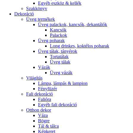
Egyéb eszköz & kellék
Szakkönyv
Dekoráció
Üveg termékek
Üveg palackok, kancsók, dekantálók
Kancsók
Palackok
Üveg poharak
Long drinkes, koktélos poharak
Üveg tálak, tányérok
Tortatálak
Üveg tálak
Vázák
Üveg vázák
Világítás
Lámpa, lámpás & lampion
Fényfüzér
Fali dekoráció
Falióra
Egyéb fali dekoráció
Otthon dekor
Váza
Bögre
Tál & tálca
Képkeret