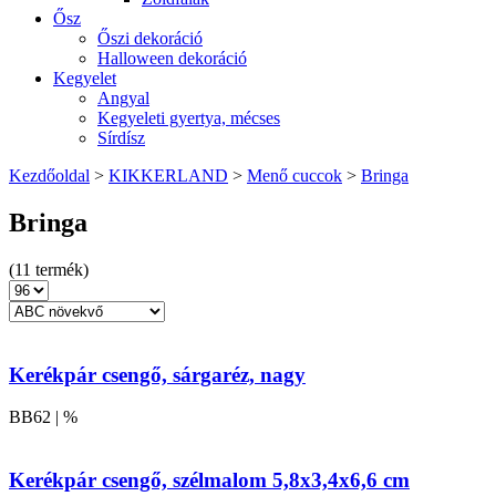
Ősz
Őszi dekoráció
Halloween dekoráció
Kegyelet
Angyal
Kegyeleti gyertya, mécses
Sírdísz
Kezdőoldal
>
KIKKERLAND
>
Menő cuccok
>
Bringa
Bringa
(11 termék)
Kerékpár csengő, sárgaréz, nagy
BB62 | %
Kerékpár csengő, szélmalom 5,8x3,4x6,6 cm