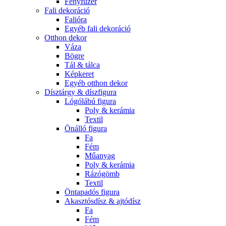
Fényfüzér
Fali dekoráció
Falióra
Egyéb fali dekoráció
Otthon dekor
Váza
Bögre
Tál & tálca
Képkeret
Egyéb otthon dekor
Dísztárgy & díszfigura
Lógólábú figura
Poly & kerámia
Textil
Önálló figura
Fa
Fém
Műanyag
Poly & kerámia
Rázógömb
Textil
Öntapadós figura
Akasztósdísz & ajtódísz
Fa
Fém