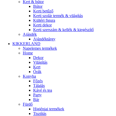
Kert & bútor
Bútor
Kerti betűző
Kerti szolár termék & világítás
Kültéri figura
Kerti dekor
Kerti szerszám & kellék & kiegészítő
Ajándék
Ajándéktárgy
KIKKERLAND
Napelemes termékek
Home
Dekor
Világítás
Kert
Órák
Konyha
Főzés
Tálalás
Kávé és tea
Party
Bár
Fürdő
Higiéniai termékek
Tisztítás