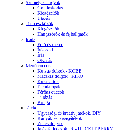
Személyes tárgyak
Gondoskodás
Kiegészítők
Utazás
Tech eszközök
Kiegészítők
Hangszórók és fejhallgatók
Iroda
Fotó és memo
Íróasztal
Írás
Olvasás
Menő cuccok
Kutyás dolgok - KOBE
Macskás dolgok - KIKO
Kulcstartók
Elemlámpák
Férfias cuccok
Túrázás
Bringa
Játékok
Ügyességi és kreatív játékok, DIY
Kártyák és társasjátékok
Zenés dolgok
Játék felfedezőknek - HUCKLEBERRY