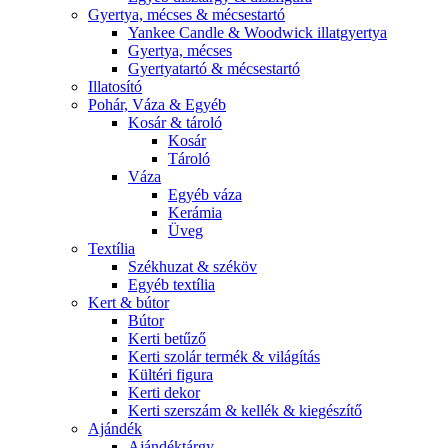
Gyertya, mécses & mécsestartó
Yankee Candle & Woodwick illatgyertya
Gyertya, mécses
Gyertyatartó & mécsestartó
Illatosító
Pohár, Váza & Egyéb
Kosár & tároló
Kosár
Tároló
Váza
Egyéb váza
Kerámia
Üveg
Textília
Székhuzat & széköv
Egyéb textília
Kert & bútor
Bútor
Kerti betűző
Kerti szolár termék & világítás
Kültéri figura
Kerti dekor
Kerti szerszám & kellék & kiegészítő
Ajándék
Ajándéktárgy