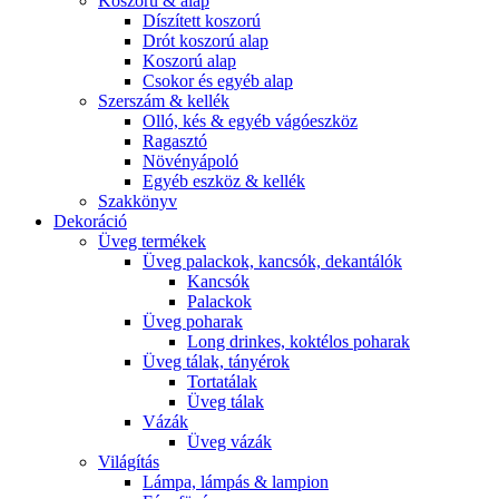
Koszorú & alap
Díszített koszorú
Drót koszorú alap
Koszorú alap
Csokor és egyéb alap
Szerszám & kellék
Olló, kés & egyéb vágóeszköz
Ragasztó
Növényápoló
Egyéb eszköz & kellék
Szakkönyv
Dekoráció
Üveg termékek
Üveg palackok, kancsók, dekantálók
Kancsók
Palackok
Üveg poharak
Long drinkes, koktélos poharak
Üveg tálak, tányérok
Tortatálak
Üveg tálak
Vázák
Üveg vázák
Világítás
Lámpa, lámpás & lampion