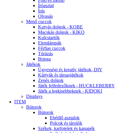
Fotó és memo
Íróasztal
Írás
Olvasás
Menő cuccok
Kutyás dolgok - KOBE
Macskás dolgok - KIKO
Kulcstartók
Elemlámpák
Férfias cuccok
Túrázás
Bringa
Játékok
Ügyességi és kreatív játékok, DIY
Kártyák és társasjátékok
Zenés dolgok
Játék felfedezőknek - HUCKLEBERRY
Játék a legkisebbeknek - KIDOKI
Displays
ITEM
Bútorok
Bútorok
Ebédlő asztalok
Polcok és tárolók
Székek, karfotelek és kanapék