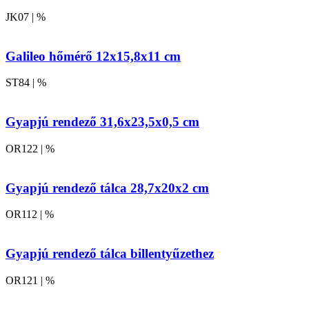
JK07 | %
Galileo hőmérő 12x15,8x11 cm
ST84 | %
Gyapjú rendező 31,6x23,5x0,5 cm
OR122 | %
Gyapjú rendező tálca 28,7x20x2 cm
OR112 | %
Gyapjú rendező tálca billentyűzethez
OR121 | %