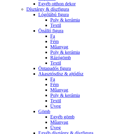
Egyéb otthon dekor
Dísztárgy & díszfigura
Lógólábú figura
Poly & kerámia
Textil
Önálló figura
Fa
Fém
Műanyag
Poly & kerámia
Rázógömb
Textil
Öntapadós figura
Akasztósdísz & ajtódísz
Fa
Fém
Műanyag
Poly & kerámia
Textil
Üveg
Gömb
Egyéb gömb
Műanyag
Üveg
Egyéb dísztárgy & díszfigura