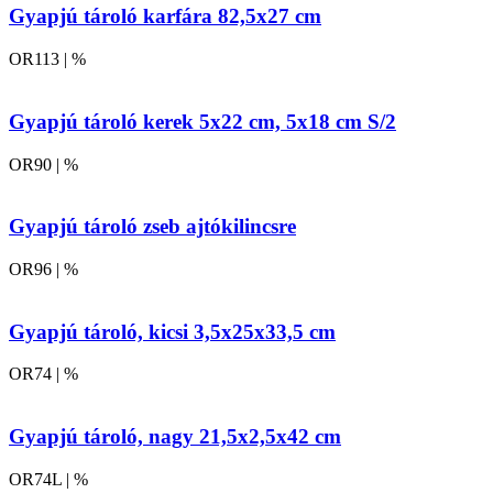
Gyapjú tároló karfára 82,5x27 cm
OR113 | %
Gyapjú tároló kerek 5x22 cm, 5x18 cm S/2
OR90 | %
Gyapjú tároló zseb ajtókilincsre
OR96 | %
Gyapjú tároló, kicsi 3,5x25x33,5 cm
OR74 | %
Gyapjú tároló, nagy 21,5x2,5x42 cm
OR74L | %