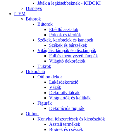
Játék a legkisebbeknek - KIDOKI
Displays
ITEM
Bútorok
Bútorok
Ebédlő asztalok
Polcok és tárolók
Székek, karfotelek és kanapék
Székek és bárszékek
Világítás: lámpák és díszlámpák
Fali és mennyezeti lámpák
Világító dekorációk
Tükrök
Dekoráció
Otthon dekor
Lakásdekoráció
Vázák
Dekoratív tálcák
Virágtartók és kalitkák
Figurák
Dekorációs figurák
Otthon
Konyhai felszerelések és kiegészítők
Asztali termékek
Bögrék és csészék