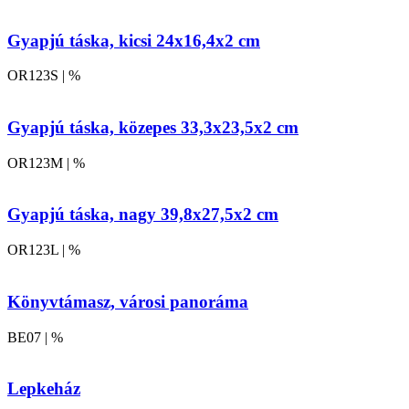
Gyapjú táska, kicsi 24x16,4x2 cm
OR123S | %
Gyapjú táska, közepes 33,3x23,5x2 cm
OR123M | %
Gyapjú táska, nagy 39,8x27,5x2 cm
OR123L | %
Könyvtámasz, városi panoráma
BE07 | %
Lepkeház