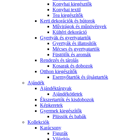
Konyhai kiegésztők
Konyhai textil
Tea kiegészítők
Kerti dekorációk és bútorok
Művirágok és műnövények
Kültéri dekoráció
Gyertyák és gyertyatartók
Gyertyák és illatosítók
Mécses és gyertyatartók
Füstölők és aromák
Rendezés és tárolás
Kosarak és dobozok
Otthon kiegészítők
Esernyőtartók és újságtartók
Ajándék
Ajándéktárgyak
Ajándékötletek
Ékszertartók és kisdobozok
Képkeretek
Gyermek kiegészítők
Plüssök és babák
Kollekciók
Karácsony
Figurák
Világítás