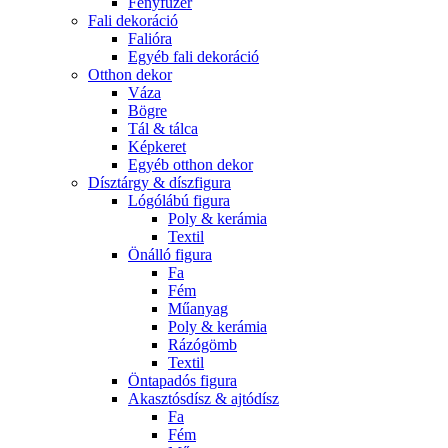
Fényfüzér
Fali dekoráció
Falióra
Egyéb fali dekoráció
Otthon dekor
Váza
Bögre
Tál & tálca
Képkeret
Egyéb otthon dekor
Dísztárgy & díszfigura
Lógólábú figura
Poly & kerámia
Textil
Önálló figura
Fa
Fém
Műanyag
Poly & kerámia
Rázógömb
Textil
Öntapadós figura
Akasztósdísz & ajtódísz
Fa
Fém