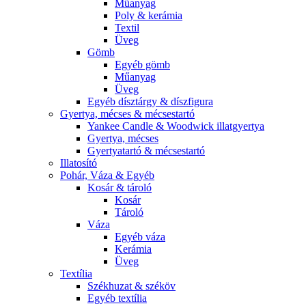
Műanyag
Poly & kerámia
Textil
Üveg
Gömb
Egyéb gömb
Műanyag
Üveg
Egyéb dísztárgy & díszfigura
Gyertya, mécses & mécsestartó
Yankee Candle & Woodwick illatgyertya
Gyertya, mécses
Gyertyatartó & mécsestartó
Illatosító
Pohár, Váza & Egyéb
Kosár & tároló
Kosár
Tároló
Váza
Egyéb váza
Kerámia
Üveg
Textília
Székhuzat & széköv
Egyéb textília