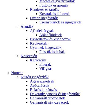
Mécses és gyertyatartók
Füstölők és aromák
Rendezés és tárolás
Kosarak és dobozok
Otthon kiegészítők
Esernyőtartók és újságtartók
Ajándék
Ajándéktárgyak
Ajándékötletek
Ékszertartók és kisdobozok
Képkeretek
Gyermek kiegészítők
Plüssök és babák
Kollekciók
Karácsony
Figurák
Világítás
Nortene
Kültéri kiegészítők
Ágyásszegélyek
Apácarácsok
Belátás korlátozás
Dekoratív panelek és kiegészítőik
Galvanizált drótfonatok
Galvanizált négyzetrácsok