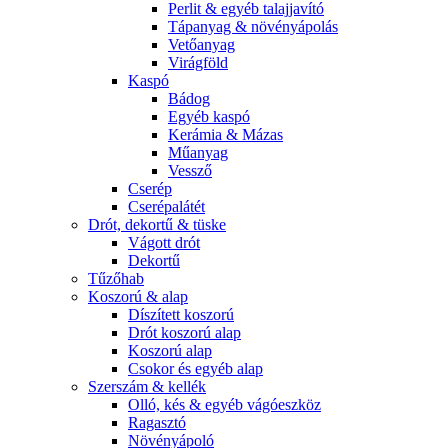
Perlit & egyéb talajjavító
Tápanyag & növényápolás
Vetőanyag
Virágföld
Kaspó
Bádog
Egyéb kaspó
Kerámia & Mázas
Műanyag
Vessző
Cserép
Cserépalátét
Drót, dekortű & tüske
Vágott drót
Dekortű
Tűzőhab
Koszorú & alap
Díszített koszorú
Drót koszorú alap
Koszorú alap
Csokor és egyéb alap
Szerszám & kellék
Olló, kés & egyéb vágóeszköz
Ragasztó
Növényápoló