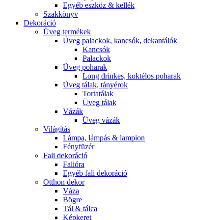
Egyéb eszköz & kellék
Szakkönyv
Dekoráció
Üveg termékek
Üveg palackok, kancsók, dekantálók
Kancsók
Palackok
Üveg poharak
Long drinkes, koktélos poharak
Üveg tálak, tányérok
Tortatálak
Üveg tálak
Vázák
Üveg vázák
Világítás
Lámpa, lámpás & lampion
Fényfüzér
Fali dekoráció
Falióra
Egyéb fali dekoráció
Otthon dekor
Váza
Bögre
Tál & tálca
Képkeret