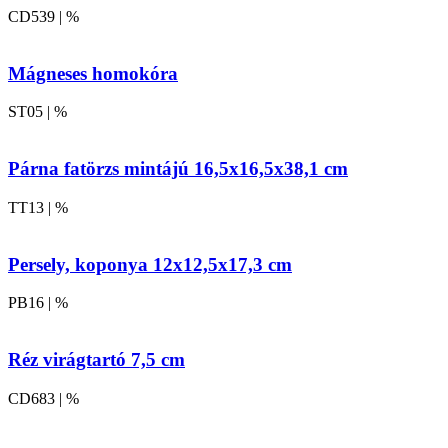
CD539 | %
Mágneses homokóra
ST05 | %
Párna fatörzs mintájú 16,5x16,5x38,1 cm
TT13 | %
Persely, koponya 12x12,5x17,3 cm
PB16 | %
Réz virágtartó 7,5 cm
CD683 | %