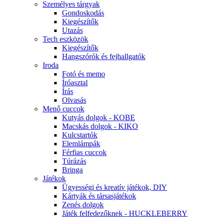
Személyes tárgyak
Gondoskodás
Kiegészítők
Utazás
Tech eszközök
Kiegészítők
Hangszórók és fejhallgatók
Iroda
Fotó és memo
Íróasztal
Írás
Olvasás
Menő cuccok
Kutyás dolgok - KOBE
Macskás dolgok - KIKO
Kulcstartók
Elemlámpák
Férfias cuccok
Túrázás
Bringa
Játékok
Ügyességi és kreatív játékok, DIY
Kártyák és társasjátékok
Zenés dolgok
Játék felfedezőknek - HUCKLEBERRY