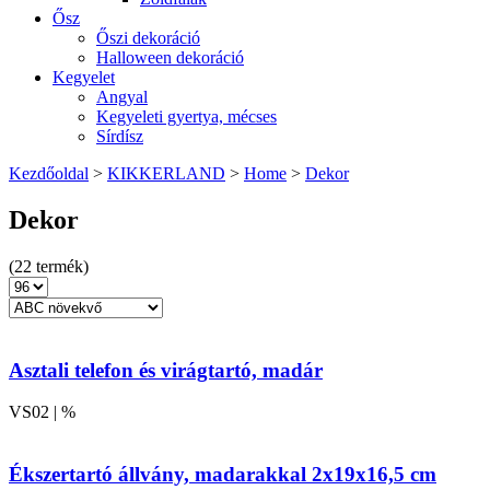
Ősz
Őszi dekoráció
Halloween dekoráció
Kegyelet
Angyal
Kegyeleti gyertya, mécses
Sírdísz
Kezdőoldal
>
KIKKERLAND
>
Home
>
Dekor
Dekor
(22 termék)
Asztali telefon és virágtartó, madár
VS02 | %
Ékszertartó állvány, madarakkal 2x19x16,5 cm