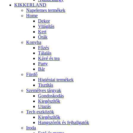
KIKKERLAND
Napelemes termékek
Home
Dekor
Világítás
Kert
Órák
Konyha
Főzés
Tálalás
Kávé és tea
Party
Bár
Fürdő
Higiéniai termékek
Tisztítás
Személyes tárgyak
Gondoskodás
Kiegészítők
Utazás
Tech eszközök
Kiegészítők
Hangszórók és fejhallgatók
Iroda