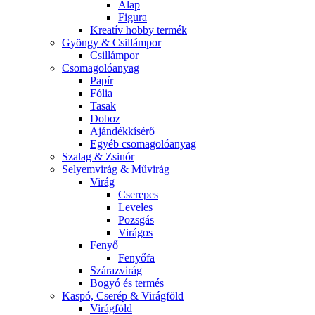
Alap
Figura
Kreatív hobby termék
Gyöngy & Csillámpor
Csillámpor
Csomagolóanyag
Papír
Fólia
Tasak
Doboz
Ajándékkísérő
Egyéb csomagolóanyag
Szalag & Zsinór
Selyemvirág & Művirág
Virág
Cserepes
Leveles
Pozsgás
Virágos
Fenyő
Fenyőfa
Szárazvirág
Bogyó és termés
Kaspó, Cserép & Virágföld
Virágföld