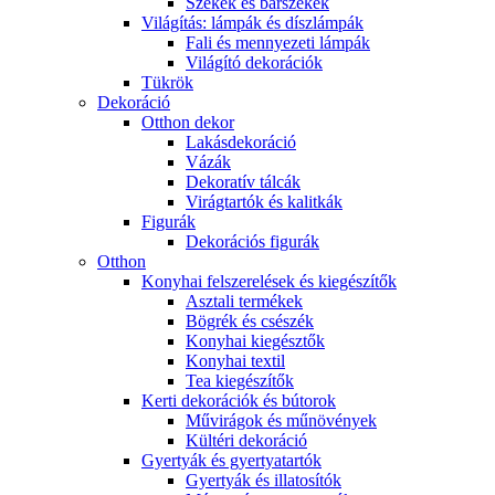
Székek és bárszékek
Világítás: lámpák és díszlámpák
Fali és mennyezeti lámpák
Világító dekorációk
Tükrök
Dekoráció
Otthon dekor
Lakásdekoráció
Vázák
Dekoratív tálcák
Virágtartók és kalitkák
Figurák
Dekorációs figurák
Otthon
Konyhai felszerelések és kiegészítők
Asztali termékek
Bögrék és csészék
Konyhai kiegésztők
Konyhai textil
Tea kiegészítők
Kerti dekorációk és bútorok
Művirágok és műnövények
Kültéri dekoráció
Gyertyák és gyertyatartók
Gyertyák és illatosítók