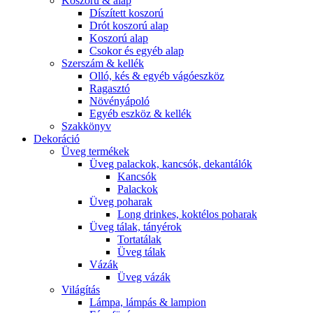
Koszorú & alap
Díszített koszorú
Drót koszorú alap
Koszorú alap
Csokor és egyéb alap
Szerszám & kellék
Olló, kés & egyéb vágóeszköz
Ragasztó
Növényápoló
Egyéb eszköz & kellék
Szakkönyv
Dekoráció
Üveg termékek
Üveg palackok, kancsók, dekantálók
Kancsók
Palackok
Üveg poharak
Long drinkes, koktélos poharak
Üveg tálak, tányérok
Tortatálak
Üveg tálak
Vázák
Üveg vázák
Világítás
Lámpa, lámpás & lampion