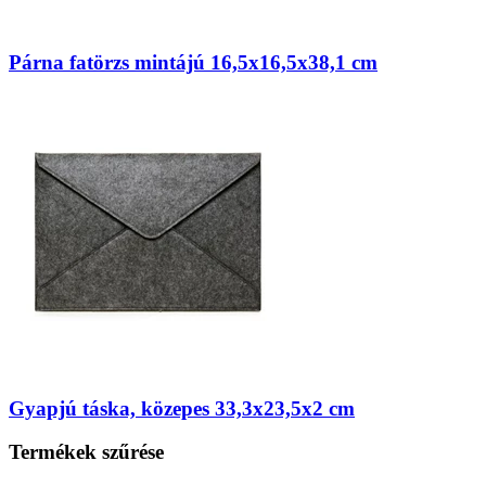
Párna fatörzs mintájú 16,5x16,5x38,1 cm
Gyapjú táska, közepes 33,3x23,5x2 cm
Termékek szűrése