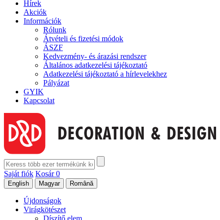
Hírek
Akciók
Információk
Rólunk
Átvételi és fizetési módok
ÁSZF
Kedvezmény- és árazási rendszer
Általános adatkezelési tájékoztató
Adatkezelési tájékoztató a hírlevelekhez
Pályázat
GYIK
Kapcsolat
Saját fiók
Kosár
0
Újdonságok
Virágkötészet
Díszítő elem