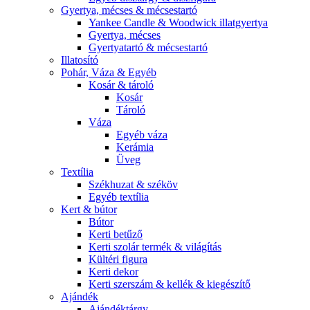
Gyertya, mécses & mécsestartó
Yankee Candle & Woodwick illatgyertya
Gyertya, mécses
Gyertyatartó & mécsestartó
Illatosító
Pohár, Váza & Egyéb
Kosár & tároló
Kosár
Tároló
Váza
Egyéb váza
Kerámia
Üveg
Textília
Székhuzat & széköv
Egyéb textília
Kert & bútor
Bútor
Kerti betűző
Kerti szolár termék & világítás
Kültéri figura
Kerti dekor
Kerti szerszám & kellék & kiegészítő
Ajándék
Ajándéktárgy