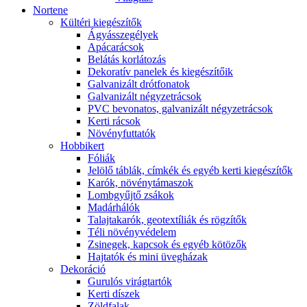
Nortene
Kültéri kiegészítők
Ágyásszegélyek
Apácarácsok
Belátás korlátozás
Dekoratív panelek és kiegészítőik
Galvanizált drótfonatok
Galvanizált négyzetrácsok
PVC bevonatos, galvanizált négyzetrácsok
Kerti rácsok
Növényfuttatók
Hobbikert
Fóliák
Jelölő táblák, címkék és egyéb kerti kiegészítők
Karók, növénytámaszok
Lombgyűjtő zsákok
Madárhálók
Talajtakarók, geotextíliák és rögzítők
Téli növényvédelem
Zsinegek, kapcsok és egyéb kötözők
Hajtatók és mini üvegházak
Dekoráció
Gurulós virágtartók
Kerti díszek
Zöldfalak