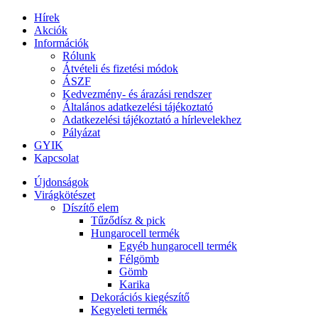
Hírek
Akciók
Információk
Rólunk
Átvételi és fizetési módok
ÁSZF
Kedvezmény- és árazási rendszer
Általános adatkezelési tájékoztató
Adatkezelési tájékoztató a hírlevelekhez
Pályázat
GYIK
Kapcsolat
Újdonságok
Virágkötészet
Díszítő elem
Tűződísz & pick
Hungarocell termék
Egyéb hungarocell termék
Félgömb
Gömb
Karika
Dekorációs kiegészítő
Kegyeleti termék