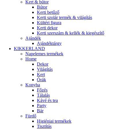
Kert & bútor
Bútor
Kerti betűző
Kerti szolár termék & világítás
Kültéri figura
Kerti dekor
Kerti szerszám & kellék & kiegészítő
Ajándék
Ajándéktárgy
KIKKERLAND
Napelemes termékek
Home
Dekor
Világítás
Kert
Órák
Konyha
Főzés
Tálalás
Kávé és tea
Party
Bár
Fürdő
Higiéniai termékek
Tisztítás