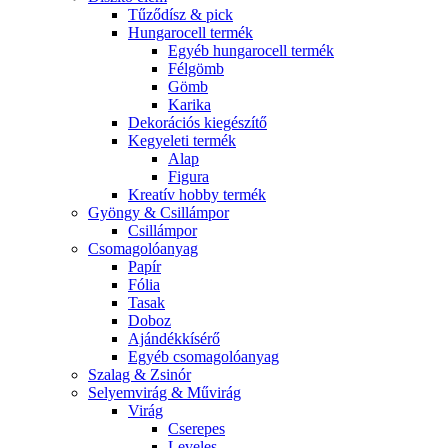
Tűződísz & pick
Hungarocell termék
Egyéb hungarocell termék
Félgömb
Gömb
Karika
Dekorációs kiegészítő
Kegyeleti termék
Alap
Figura
Kreatív hobby termék
Gyöngy & Csillámpor
Csillámpor
Csomagolóanyag
Papír
Fólia
Tasak
Doboz
Ajándékkísérő
Egyéb csomagolóanyag
Szalag & Zsinór
Selyemvirág & Művirág
Virág
Cserepes
Leveles