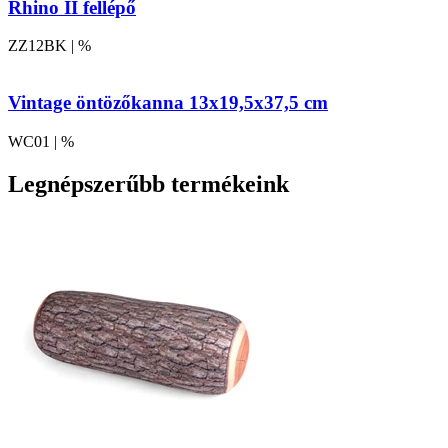
Rhino II fellépő
ZZ12BK | %
Vintage öntözőkanna 13x19,5x37,5 cm
WC01 | %
Legnépszerűbb termékeink