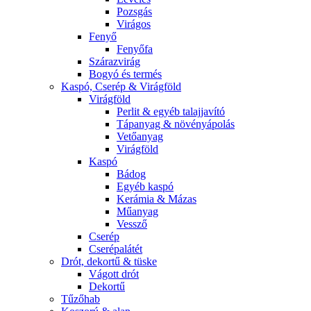
Pozsgás
Virágos
Fenyő
Fenyőfa
Szárazvirág
Bogyó és termés
Kaspó, Cserép & Virágföld
Virágföld
Perlit & egyéb talajjavító
Tápanyag & növényápolás
Vetőanyag
Virágföld
Kaspó
Bádog
Egyéb kaspó
Kerámia & Mázas
Műanyag
Vessző
Cserép
Cserépalátét
Drót, dekortű & tüske
Vágott drót
Dekortű
Tűzőhab