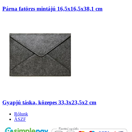
Párna fatörzs mintájú 16,5x16,5x38,1 cm
Gyapjú táska, közepes 33,3x23,5x2 cm
Rólunk
ÁSZF