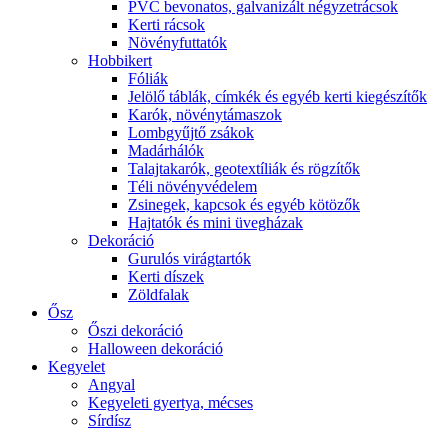
PVC bevonatos, galvanizált négyzetrácsok
Kerti rácsok
Növényfuttatók
Hobbikert
Fóliák
Jelölő táblák, címkék és egyéb kerti kiegészítők
Karók, növénytámaszok
Lombgyűjtő zsákok
Madárhálók
Talajtakarók, geotextíliák és rögzítők
Téli növényvédelem
Zsinegek, kapcsok és egyéb kötözők
Hajtatók és mini üvegházak
Dekoráció
Gurulós virágtartók
Kerti díszek
Zöldfalak
Ősz
Őszi dekoráció
Halloween dekoráció
Kegyelet
Angyal
Kegyeleti gyertya, mécses
Sírdísz