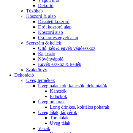
Vágott drót
Dekortű
Tűzőhab
Koszorú & alap
Díszített koszorú
Drót koszorú alap
Koszorú alap
Csokor és egyéb alap
Szerszám & kellék
Olló, kés & egyéb vágóeszköz
Ragasztó
Növényápoló
Egyéb eszköz & kellék
Szakkönyv
Dekoráció
Üveg termékek
Üveg palackok, kancsók, dekantálók
Kancsók
Palackok
Üveg poharak
Long drinkes, koktélos poharak
Üveg tálak, tányérok
Tortatálak
Üveg tálak
Vázák