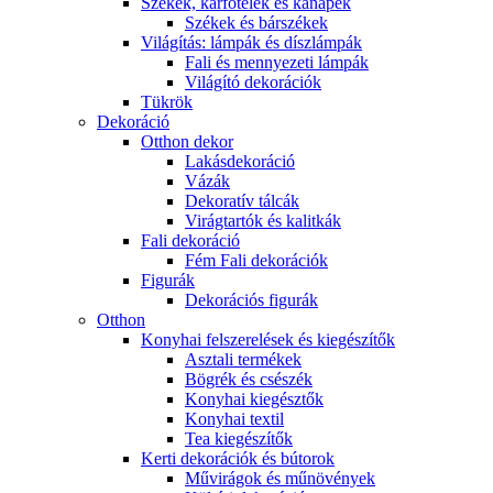
Székek, karfotelek és kanapék
Székek és bárszékek
Világítás: lámpák és díszlámpák
Fali és mennyezeti lámpák
Világító dekorációk
Tükrök
Dekoráció
Otthon dekor
Lakásdekoráció
Vázák
Dekoratív tálcák
Virágtartók és kalitkák
Fali dekoráció
Fém Fali dekorációk
Figurák
Dekorációs figurák
Otthon
Konyhai felszerelések és kiegészítők
Asztali termékek
Bögrék és csészék
Konyhai kiegésztők
Konyhai textil
Tea kiegészítők
Kerti dekorációk és bútorok
Művirágok és műnövények