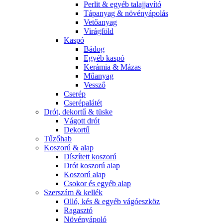
Perlit & egyéb talajjavító
Tápanyag & növényápolás
Vetőanyag
Virágföld
Kaspó
Bádog
Egyéb kaspó
Kerámia & Mázas
Műanyag
Vessző
Cserép
Cserépalátét
Drót, dekortű & tüske
Vágott drót
Dekortű
Tűzőhab
Koszorú & alap
Díszített koszorú
Drót koszorú alap
Koszorú alap
Csokor és egyéb alap
Szerszám & kellék
Olló, kés & egyéb vágóeszköz
Ragasztó
Növényápoló