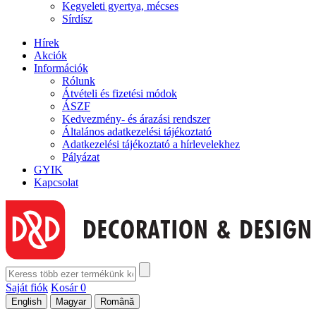
Kegyeleti gyertya, mécses
Sírdísz
Hírek
Akciók
Információk
Rólunk
Átvételi és fizetési módok
ÁSZF
Kedvezmény- és árazási rendszer
Általános adatkezelési tájékoztató
Adatkezelési tájékoztató a hírlevelekhez
Pályázat
GYIK
Kapcsolat
Saját fiók
Kosár
0