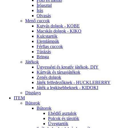
Fotó és memo
Íróasztal
Írás
Olvasás
Menő cuccok
Kutyás dolgok - KOBE
Macskás dolgok - KIKO
Kulcstartók
Elemlámpák
Férfias cuccok
Túrázás
Bringa
Játékok
Ügyességi és kreatív játékok, DIY
Kártyák és társasjátékok
Zenés dolgok
Játék felfedezőknek - HUCKLEBERRY
Játék a legkisebbeknek - KIDOKI
Displays
ITEM
Bútorok
Bútorok
Ebédlő asztalok
Polcok és tárolók
Üvegtartók