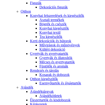
Figurák
Dekorációs figurák
Otthon
Konyhai felszerelések és kiegészítők
Asztali termékek
Bögrék és csészék
Konyhai kiegésztők
Konyhai textil
Tea kiegészítők
Kerti dekorációk és bútorok
Művirágok és műnövények
Kültéri dekoráció
Gyertyák és gyertyatartók
Gyertyák és illatosítók
Mécses és gyertyatartók
Füstölők és aromák
Rendezés és tárolás
Kosarak és dobozok
Otthon kiegészítők
Esernyőtartók és újságtartók
Ajándék
Ajándéktárgyak
Ajándékötletek
Ékszertartók és kisdobozok
Képkeretek