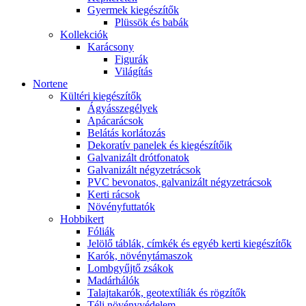
Gyermek kiegészítők
Plüssök és babák
Kollekciók
Karácsony
Figurák
Világítás
Nortene
Kültéri kiegészítők
Ágyásszegélyek
Apácarácsok
Belátás korlátozás
Dekoratív panelek és kiegészítőik
Galvanizált drótfonatok
Galvanizált négyzetrácsok
PVC bevonatos, galvanizált négyzetrácsok
Kerti rácsok
Növényfuttatók
Hobbikert
Fóliák
Jelölő táblák, címkék és egyéb kerti kiegészítők
Karók, növénytámaszok
Lombgyűjtő zsákok
Madárhálók
Talajtakarók, geotextíliák és rögzítők
Téli növényvédelem