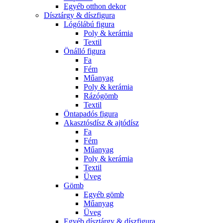
Egyéb otthon dekor
Dísztárgy & díszfigura
Lógólábú figura
Poly & kerámia
Textil
Önálló figura
Fa
Fém
Műanyag
Poly & kerámia
Rázógömb
Textil
Öntapadós figura
Akasztósdísz & ajtódísz
Fa
Fém
Műanyag
Poly & kerámia
Textil
Üveg
Gömb
Egyéb gömb
Műanyag
Üveg
Egyéb dísztárgy & díszfigura