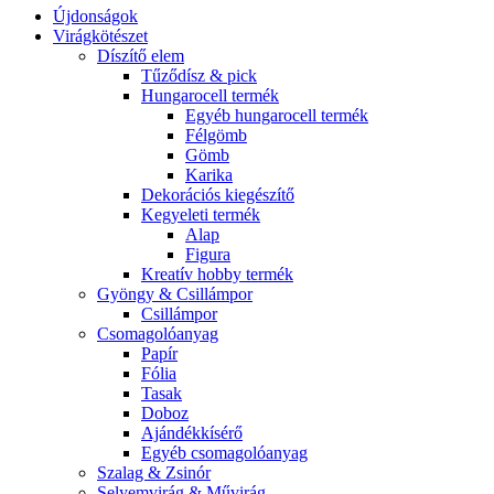
Újdonságok
Virágkötészet
Díszítő elem
Tűződísz & pick
Hungarocell termék
Egyéb hungarocell termék
Félgömb
Gömb
Karika
Dekorációs kiegészítő
Kegyeleti termék
Alap
Figura
Kreatív hobby termék
Gyöngy & Csillámpor
Csillámpor
Csomagolóanyag
Papír
Fólia
Tasak
Doboz
Ajándékkísérő
Egyéb csomagolóanyag
Szalag & Zsinór
Selyemvirág & Művirág