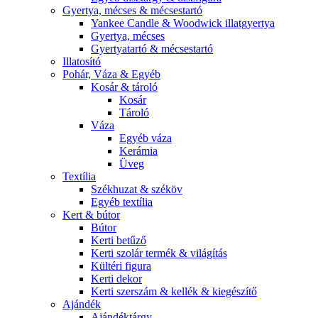
Gyertya, mécses & mécsestartó
Yankee Candle & Woodwick illatgyertya
Gyertya, mécses
Gyertyatartó & mécsestartó
Illatosító
Pohár, Váza & Egyéb
Kosár & tároló
Kosár
Tároló
Váza
Egyéb váza
Kerámia
Üveg
Textília
Székhuzat & széköv
Egyéb textília
Kert & bútor
Bútor
Kerti betűző
Kerti szolár termék & világítás
Kültéri figura
Kerti dekor
Kerti szerszám & kellék & kiegészítő
Ajándék
Ajándéktárgy