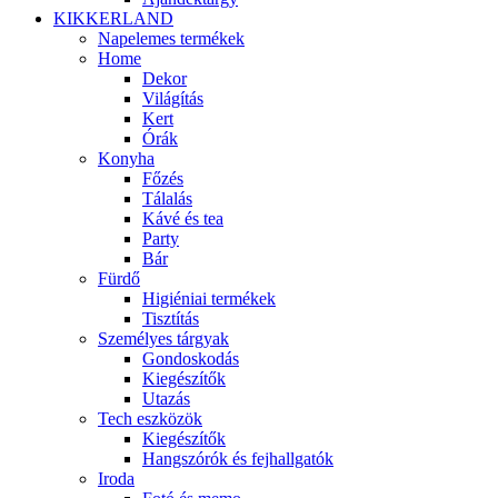
KIKKERLAND
Napelemes termékek
Home
Dekor
Világítás
Kert
Órák
Konyha
Főzés
Tálalás
Kávé és tea
Party
Bár
Fürdő
Higiéniai termékek
Tisztítás
Személyes tárgyak
Gondoskodás
Kiegészítők
Utazás
Tech eszközök
Kiegészítők
Hangszórók és fejhallgatók
Iroda