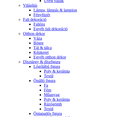
Üveg vázák
Világítás
Lámpa, lámpás & lampion
Fényfüzér
Fali dekoráció
Falióra
Egyéb fali dekoráció
Otthon dekor
Váza
Bögre
Tál & tálca
Képkeret
Egyéb otthon dekor
Dísztárgy & díszfigura
Lógólábú figura
Poly & kerámia
Textil
Önálló figura
Fa
Fém
Műanyag
Poly & kerámia
Rázógömb
Textil
Öntapadós figura