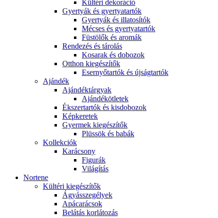
Kültéri dekoráció
Gyertyák és gyertyatartók
Gyertyák és illatosítók
Mécses és gyertyatartók
Füstölők és aromák
Rendezés és tárolás
Kosarak és dobozok
Otthon kiegészítők
Esernyőtartók és újságtartók
Ajándék
Ajándéktárgyak
Ajándékötletek
Ékszertartók és kisdobozok
Képkeretek
Gyermek kiegészítők
Plüssök és babák
Kollekciók
Karácsony
Figurák
Világítás
Nortene
Kültéri kiegészítők
Ágyásszegélyek
Apácarácsok
Belátás korlátozás