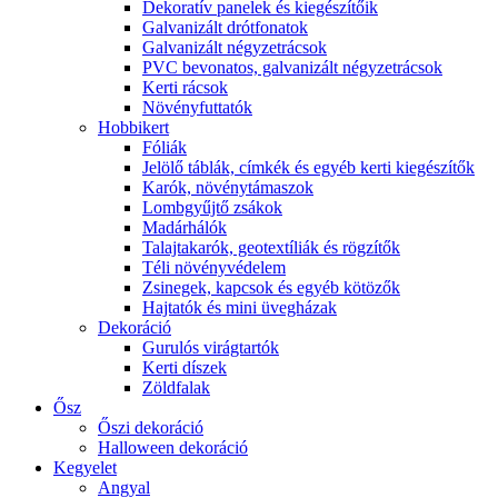
Dekoratív panelek és kiegészítőik
Galvanizált drótfonatok
Galvanizált négyzetrácsok
PVC bevonatos, galvanizált négyzetrácsok
Kerti rácsok
Növényfuttatók
Hobbikert
Fóliák
Jelölő táblák, címkék és egyéb kerti kiegészítők
Karók, növénytámaszok
Lombgyűjtő zsákok
Madárhálók
Talajtakarók, geotextíliák és rögzítők
Téli növényvédelem
Zsinegek, kapcsok és egyéb kötözők
Hajtatók és mini üvegházak
Dekoráció
Gurulós virágtartók
Kerti díszek
Zöldfalak
Ősz
Őszi dekoráció
Halloween dekoráció
Kegyelet
Angyal