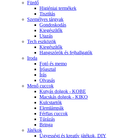
Fürdő
Higiéniai termékek
Tisztítás
Személyes tárgyak
Gondoskodás
Kiegészítők
Utazás
Tech eszközök
Kiegészítők
Hangszórók és fejhallgatók
Iroda
Fotó és memo
Íróasztal
Írás
Olvasás
Menő cuccok
Kutyás dolgok - KOBE
Macskás dolgok - KIKO
Kulcstartók
Elemlámpák
Férfias cuccok
Túrázás
Bringa
Játékok
Ügyességi és kreatív játékok, DIY