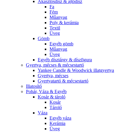
Akasztósdísz & ajtódísz
Fa
Fém
Műanyag
Poly & kerámia
Textil
Üveg
Gömb
Egyéb gömb
Műanyag
Üveg
Egyéb dísztárgy & díszfigura
Gyertya, mécses & mécsestartó
Yankee Candle & Woodwick illatgyertya
Gyertya, mécses
Gyertyatartó & mécsestartó
Illatosító
Pohár, Váza & Egyéb
Kosár & tároló
Kosár
Tároló
Váza
Egyéb váza
Kerámia
Üveg