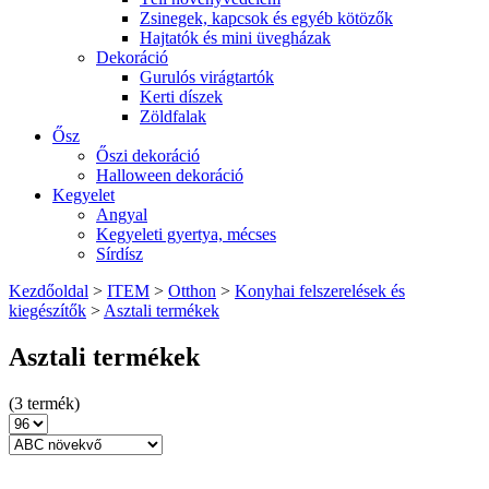
Zsinegek, kapcsok és egyéb kötözők
Hajtatók és mini üvegházak
Dekoráció
Gurulós virágtartók
Kerti díszek
Zöldfalak
Ősz
Őszi dekoráció
Halloween dekoráció
Kegyelet
Angyal
Kegyeleti gyertya, mécses
Sírdísz
Kezdőoldal
>
ITEM
>
Otthon
>
Konyhai felszerelések és
kiegészítők
>
Asztali termékek
Asztali termékek
(3 termék)