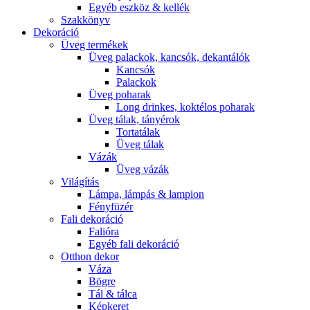
Egyéb eszköz & kellék
Szakkönyv
Dekoráció
Üveg termékek
Üveg palackok, kancsók, dekantálók
Kancsók
Palackok
Üveg poharak
Long drinkes, koktélos poharak
Üveg tálak, tányérok
Tortatálak
Üveg tálak
Vázák
Üveg vázák
Világítás
Lámpa, lámpás & lampion
Fényfüzér
Fali dekoráció
Falióra
Egyéb fali dekoráció
Otthon dekor
Váza
Bögre
Tál & tálca
Képkeret