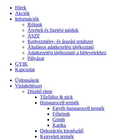
Hírek
Akciók
Információk
Rólunk
Átvételi és fizetési módok
ÁSZF
Kedvezmény- és árazási rendszer
Általános adatkezelési tájékoztató
Adatkezelési tájékoztató a hírlevelekhez
Pályázat
GYIK
Kapcsolat
Újdonságok
Virágkötészet
Díszítő elem
Tűződísz & pick
Hungarocell termék
Egyéb hungarocell termék
Félgömb
Gömb
Karika
Dekorációs kiegészítő
Kegyeleti termék