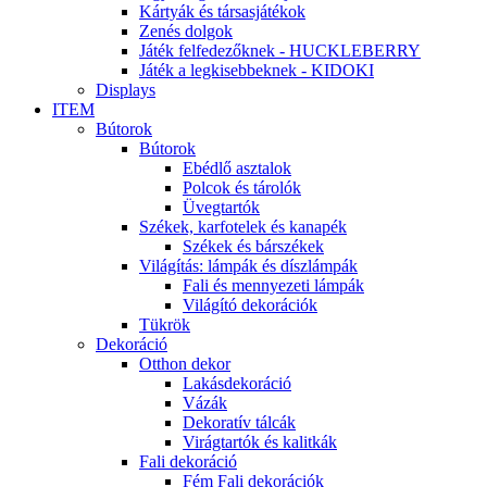
Kártyák és társasjátékok
Zenés dolgok
Játék felfedezőknek - HUCKLEBERRY
Játék a legkisebbeknek - KIDOKI
Displays
ITEM
Bútorok
Bútorok
Ebédlő asztalok
Polcok és tárolók
Üvegtartók
Székek, karfotelek és kanapék
Székek és bárszékek
Világítás: lámpák és díszlámpák
Fali és mennyezeti lámpák
Világító dekorációk
Tükrök
Dekoráció
Otthon dekor
Lakásdekoráció
Vázák
Dekoratív tálcák
Virágtartók és kalitkák
Fali dekoráció
Fém Fali dekorációk