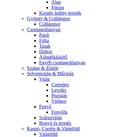
Alap
Figura
Kreatív hobby termék
Gyöngy & Csillámpor
Csillámpor
Csomagolóanyag
Papír
Fólia
Tasak
Doboz
Ajándékkísérő
Egyéb csomagolóanyag
Szalag & Zsinór
Selyemvirág & Művirág
Virág
Cserepes
Leveles
Pozsgás
Virágos
Fenyő
Fenyőfa
Szárazvirág
Bogyó és termés
Kaspó, Cserép & Virágföld
Virágföld