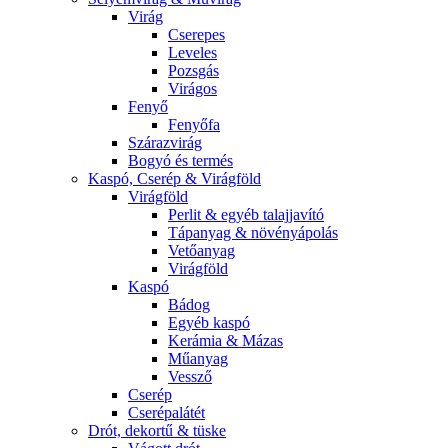
Virág
Cserepes
Leveles
Pozsgás
Virágos
Fenyő
Fenyőfa
Szárazvirág
Bogyó és termés
Kaspó, Cserép & Virágföld
Virágföld
Perlit & egyéb talajjavító
Tápanyag & növényápolás
Vetőanyag
Virágföld
Kaspó
Bádog
Egyéb kaspó
Kerámia & Mázas
Műanyag
Vessző
Cserép
Cserépalátét
Drót, dekortű & tüske