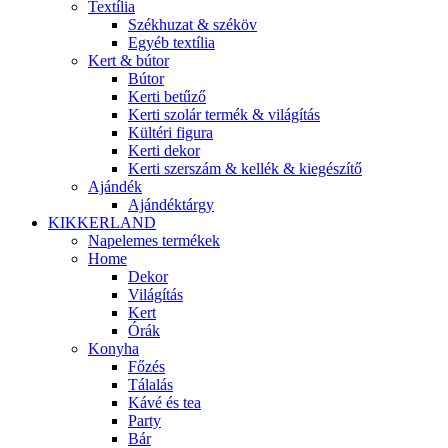
Textília
Székhuzat & széköv
Egyéb textília
Kert & bútor
Bútor
Kerti betűző
Kerti szolár termék & világítás
Kültéri figura
Kerti dekor
Kerti szerszám & kellék & kiegészítő
Ajándék
Ajándéktárgy
KIKKERLAND
Napelemes termékek
Home
Dekor
Világítás
Kert
Órák
Konyha
Főzés
Tálalás
Kávé és tea
Party
Bár