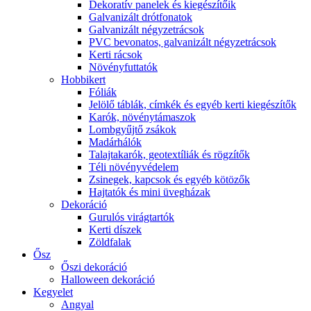
Dekoratív panelek és kiegészítőik
Galvanizált drótfonatok
Galvanizált négyzetrácsok
PVC bevonatos, galvanizált négyzetrácsok
Kerti rácsok
Növényfuttatók
Hobbikert
Fóliák
Jelölő táblák, címkék és egyéb kerti kiegészítők
Karók, növénytámaszok
Lombgyűjtő zsákok
Madárhálók
Talajtakarók, geotextíliák és rögzítők
Téli növényvédelem
Zsinegek, kapcsok és egyéb kötözők
Hajtatók és mini üvegházak
Dekoráció
Gurulós virágtartók
Kerti díszek
Zöldfalak
Ősz
Őszi dekoráció
Halloween dekoráció
Kegyelet
Angyal