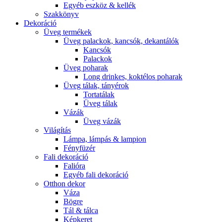
Egyéb eszköz & kellék
Szakkönyv
Dekoráció
Üveg termékek
Üveg palackok, kancsók, dekantálók
Kancsók
Palackok
Üveg poharak
Long drinkes, koktélos poharak
Üveg tálak, tányérok
Tortatálak
Üveg tálak
Vázák
Üveg vázák
Világítás
Lámpa, lámpás & lampion
Fényfüzér
Fali dekoráció
Falióra
Egyéb fali dekoráció
Otthon dekor
Váza
Bögre
Tál & tálca
Képkeret