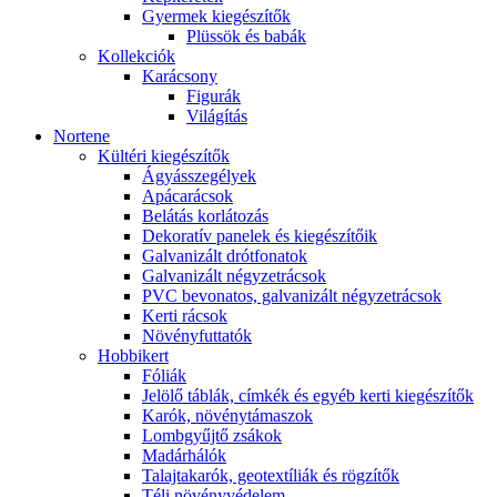
Gyermek kiegészítők
Plüssök és babák
Kollekciók
Karácsony
Figurák
Világítás
Nortene
Kültéri kiegészítők
Ágyásszegélyek
Apácarácsok
Belátás korlátozás
Dekoratív panelek és kiegészítőik
Galvanizált drótfonatok
Galvanizált négyzetrácsok
PVC bevonatos, galvanizált négyzetrácsok
Kerti rácsok
Növényfuttatók
Hobbikert
Fóliák
Jelölő táblák, címkék és egyéb kerti kiegészítők
Karók, növénytámaszok
Lombgyűjtő zsákok
Madárhálók
Talajtakarók, geotextíliák és rögzítők
Téli növényvédelem