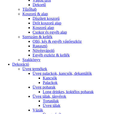
Vágott drót
Dekortű
Tűzőhab
Koszorú & alap
Díszített koszorú
Drót koszorú alap
Koszorú alap
Csokor és egyéb alap
Szerszám & kellék
Olló, kés & egyéb vágóeszköz
Ragasztó
Növényápoló
Egyéb eszköz & kellék
Szakkönyv
Dekoráció
Üveg termékek
Üveg palackok, kancsók, dekantálók
Kancsók
Palackok
Üveg poharak
Long drinkes, koktélos poharak
Üveg tálak, tányérok
Tortatálak
Üveg tálak
Vázák