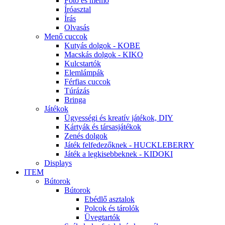
Fotó és memo
Íróasztal
Írás
Olvasás
Menő cuccok
Kutyás dolgok - KOBE
Macskás dolgok - KIKO
Kulcstartók
Elemlámpák
Férfias cuccok
Túrázás
Bringa
Játékok
Ügyességi és kreatív játékok, DIY
Kártyák és társasjátékok
Zenés dolgok
Játék felfedezőknek - HUCKLEBERRY
Játék a legkisebbeknek - KIDOKI
Displays
ITEM
Bútorok
Bútorok
Ebédlő asztalok
Polcok és tárolók
Üvegtartók