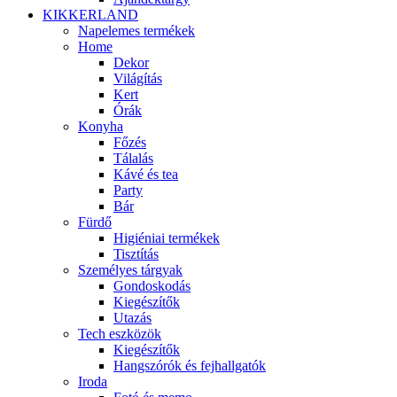
KIKKERLAND
Napelemes termékek
Home
Dekor
Világítás
Kert
Órák
Konyha
Főzés
Tálalás
Kávé és tea
Party
Bár
Fürdő
Higiéniai termékek
Tisztítás
Személyes tárgyak
Gondoskodás
Kiegészítők
Utazás
Tech eszközök
Kiegészítők
Hangszórók és fejhallgatók
Iroda