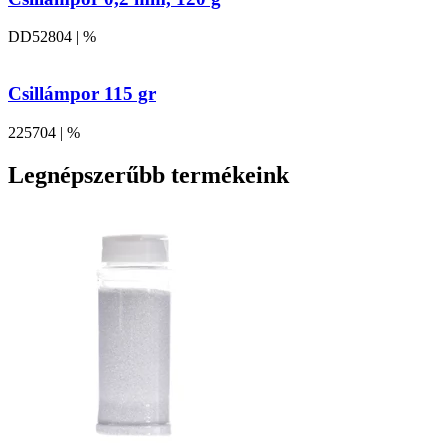
DD52804 | %
Csillámpor 115 gr
225704 | %
Legnépszerűbb termékeink