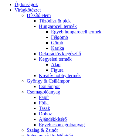
Újdonságok
Virágkötészet
Díszítő elem
Tűződísz & pick
Hungarocell termék
Egyéb hungarocell termék
Félgömb
Gömb
Karika
Dekorációs kiegészítő
Kegyeleti termék
Alap
Figura
Kreatív hobby termék
Gyöngy & Csillámpor
Csillámpor
Csomagolóanyag
Papír
Fólia
Tasak
Doboz
Ajándékkísérő
Egyéb csomagolóanyag
Szalag & Zsinór
Selyemvirág & Művirág