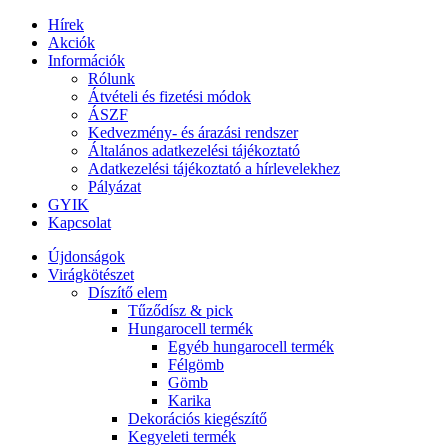
Hírek
Akciók
Információk
Rólunk
Átvételi és fizetési módok
ÁSZF
Kedvezmény- és árazási rendszer
Általános adatkezelési tájékoztató
Adatkezelési tájékoztató a hírlevelekhez
Pályázat
GYIK
Kapcsolat
Újdonságok
Virágkötészet
Díszítő elem
Tűződísz & pick
Hungarocell termék
Egyéb hungarocell termék
Félgömb
Gömb
Karika
Dekorációs kiegészítő
Kegyeleti termék