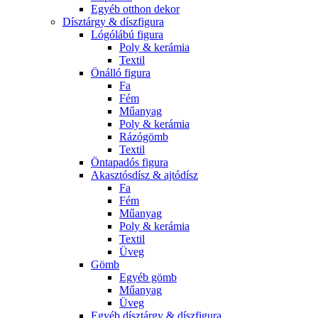
Egyéb otthon dekor
Dísztárgy & díszfigura
Lógólábú figura
Poly & kerámia
Textil
Önálló figura
Fa
Fém
Műanyag
Poly & kerámia
Rázógömb
Textil
Öntapadós figura
Akasztósdísz & ajtódísz
Fa
Fém
Műanyag
Poly & kerámia
Textil
Üveg
Gömb
Egyéb gömb
Műanyag
Üveg
Egyéb dísztárgy & díszfigura