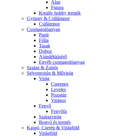
Alap
Figura
Kreatív hobby termék
Gyöngy & Csillámpor
Csillámpor
Csomagolóanyag
Papír
Fólia
Tasak
Doboz
Ajándékkísérő
Egyéb csomagolóanyag
Szalag & Zsinór
Selyemvirág & Művirág
Virág
Cserepes
Leveles
Pozsgás
Virágos
Fenyő
Fenyőfa
Szárazvirág
Bogyó és termés
Kaspó, Cserép & Virágföld
Virágföld