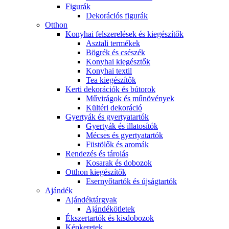
Figurák
Dekorációs figurák
Otthon
Konyhai felszerelések és kiegészítők
Asztali termékek
Bögrék és csészék
Konyhai kiegésztők
Konyhai textil
Tea kiegészítők
Kerti dekorációk és bútorok
Művirágok és műnövények
Kültéri dekoráció
Gyertyák és gyertyatartók
Gyertyák és illatosítók
Mécses és gyertyatartók
Füstölők és aromák
Rendezés és tárolás
Kosarak és dobozok
Otthon kiegészítők
Esernyőtartók és újságtartók
Ajándék
Ajándéktárgyak
Ajándékötletek
Ékszertartók és kisdobozok
Képkeretek