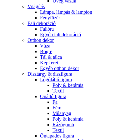
Üveg vázák
Világítás
Lámpa, lámpás & lampion
Fényfüzér
Fali dekoráció
Falióra
Egyéb fali dekoráció
Otthon dekor
Váza
Bögre
Tál & tálca
Képkeret
Egyéb otthon dekor
Dísztárgy & díszfigura
Lógólábú figura
Poly & kerámia
Textil
Önálló figura
Fa
Fém
Műanyag
Poly & kerámia
Rázógömb
Textil
Öntapadós figura