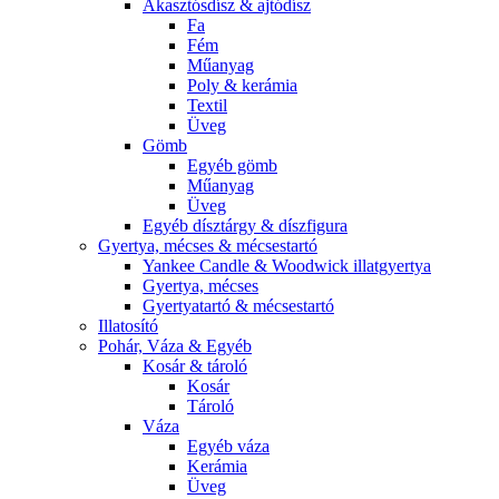
Akasztósdísz & ajtódísz
Fa
Fém
Műanyag
Poly & kerámia
Textil
Üveg
Gömb
Egyéb gömb
Műanyag
Üveg
Egyéb dísztárgy & díszfigura
Gyertya, mécses & mécsestartó
Yankee Candle & Woodwick illatgyertya
Gyertya, mécses
Gyertyatartó & mécsestartó
Illatosító
Pohár, Váza & Egyéb
Kosár & tároló
Kosár
Tároló
Váza
Egyéb váza
Kerámia
Üveg