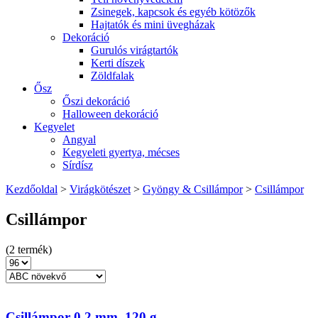
Zsinegek, kapcsok és egyéb kötözők
Hajtatók és mini üvegházak
Dekoráció
Gurulós virágtartók
Kerti díszek
Zöldfalak
Ősz
Őszi dekoráció
Halloween dekoráció
Kegyelet
Angyal
Kegyeleti gyertya, mécses
Sírdísz
Kezdőoldal
>
Virágkötészet
>
Gyöngy & Csillámpor
>
Csillámpor
Csillámpor
(2 termék)
Csillámpor 0,2 mm, 120 g