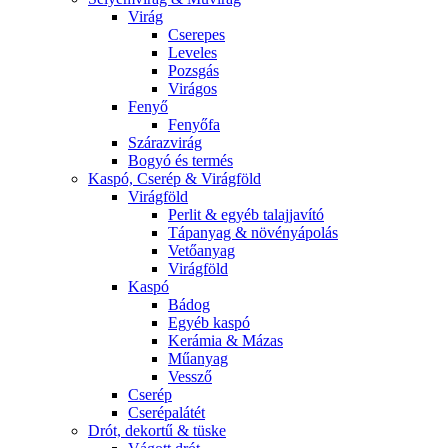
Virág
Cserepes
Leveles
Pozsgás
Virágos
Fenyő
Fenyőfa
Szárazvirág
Bogyó és termés
Kaspó, Cserép & Virágföld
Virágföld
Perlit & egyéb talajjavító
Tápanyag & növényápolás
Vetőanyag
Virágföld
Kaspó
Bádog
Egyéb kaspó
Kerámia & Mázas
Műanyag
Vessző
Cserép
Cserépalátét
Drót, dekortű & tüske