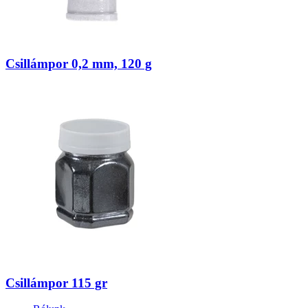
Csillámpor 0,2 mm, 120 g
Csillámpor 115 gr