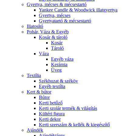
Gyertya, mécses & mécsestartó
Yankee Candle & Woodwick illatgyertya
Gyertya, mécses
Gyertyatartó & mécsestartó
Illatosító
Pohár, Váza & Egyéb
Kosár & tároló
Kosár
Tároló
Váza
Egyéb váza
Kerámia
Üveg
Textília
Székhuzat & széköv
Egyéb textília
Kert & bútor
Bútor
Kerti betűző
Kerti szolár termék & világítás
Kültéri figura
Kerti dekor
Kerti szerszám & kellék & kiegészítő
Ajándék
Ajándéktárgy