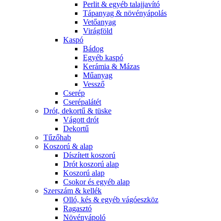
Perlit & egyéb talajjavító
Tápanyag & növényápolás
Vetőanyag
Virágföld
Kaspó
Bádog
Egyéb kaspó
Kerámia & Mázas
Műanyag
Vessző
Cserép
Cserépalátét
Drót, dekortű & tüske
Vágott drót
Dekortű
Tűzőhab
Koszorú & alap
Díszített koszorú
Drót koszorú alap
Koszorú alap
Csokor és egyéb alap
Szerszám & kellék
Olló, kés & egyéb vágóeszköz
Ragasztó
Növényápoló