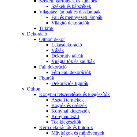
Székek, karfotelek és kanapék
Székek és bárszékek
Világítás: lámpák és díszlámpák
Fali és mennyezeti lámpák
Világító dekorációk
Tükrök
Dekoráció
Otthon dekor
Lakásdekoráció
Vázák
Dekoratív tálcák
Virágtartók és kalitkák
Fali dekoráció
Fém Fali dekorációk
Figurák
Dekorációs figurák
Otthon
Konyhai felszerelések és kiegészítők
Asztali termékek
Bögrék és csészék
Konyhai kiegésztők
Konyhai textil
Tea kiegészítők
Kerti dekorációk és bútorok
Művirágok és műnövények