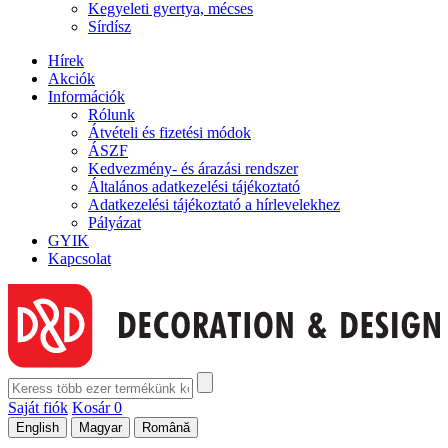
Kegyeleti gyertya, mécses
Sírdísz
Hírek
Akciók
Információk
Rólunk
Átvételi és fizetési módok
ÁSZF
Kedvezmény- és árazási rendszer
Általános adatkezelési tájékoztató
Adatkezelési tájékoztató a hírlevelekhez
Pályázat
GYIK
Kapcsolat
Saját fiók
Kosár
0