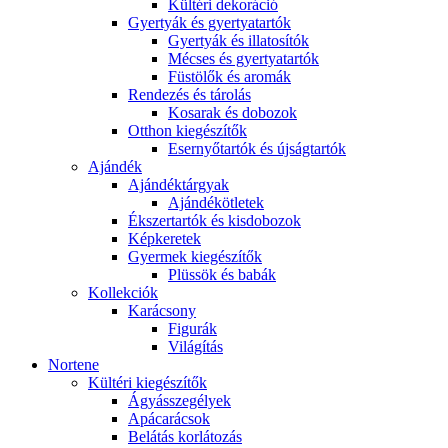
Kültéri dekoráció
Gyertyák és gyertyatartók
Gyertyák és illatosítók
Mécses és gyertyatartók
Füstölők és aromák
Rendezés és tárolás
Kosarak és dobozok
Otthon kiegészítők
Esernyőtartók és újságtartók
Ajándék
Ajándéktárgyak
Ajándékötletek
Ékszertartók és kisdobozok
Képkeretek
Gyermek kiegészítők
Plüssök és babák
Kollekciók
Karácsony
Figurák
Világítás
Nortene
Kültéri kiegészítők
Ágyásszegélyek
Apácarácsok
Belátás korlátozás