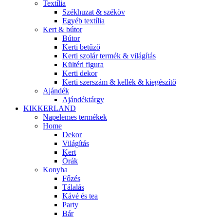
Textília
Székhuzat & széköv
Egyéb textília
Kert & bútor
Bútor
Kerti betűző
Kerti szolár termék & világítás
Kültéri figura
Kerti dekor
Kerti szerszám & kellék & kiegészítő
Ajándék
Ajándéktárgy
KIKKERLAND
Napelemes termékek
Home
Dekor
Világítás
Kert
Órák
Konyha
Főzés
Tálalás
Kávé és tea
Party
Bár