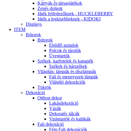
Kártyák és társasjátékok
Zenés dolgok
Játék felfedezőknek - HUCKLEBERRY
Játék a legkisebbeknek - KIDOKI
Displays
ITEM
Bútorok
Bútorok
Ebédlő asztalok
Polcok és tárolók
Üvegtartók
Székek, karfotelek és kanapék
Székek és bárszékek
Világítás: lámpák és díszlámpák
Fali és mennyezeti lámpák
Világító dekorációk
Tükrök
Dekoráció
Otthon dekor
Lakásdekoráció
Vázák
Dekoratív tálcák
Virágtartók és kalitkák
Fali dekoráció
Fém Fali dekorációk