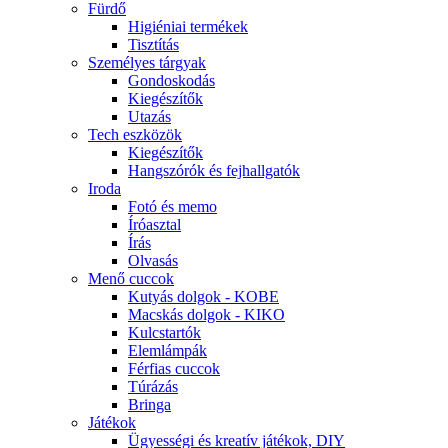
Fürdő
Higiéniai termékek
Tisztítás
Személyes tárgyak
Gondoskodás
Kiegészítők
Utazás
Tech eszközök
Kiegészítők
Hangszórók és fejhallgatók
Iroda
Fotó és memo
Íróasztal
Írás
Olvasás
Menő cuccok
Kutyás dolgok - KOBE
Macskás dolgok - KIKO
Kulcstartók
Elemlámpák
Férfias cuccok
Túrázás
Bringa
Játékok
Ügyességi és kreatív játékok, DIY