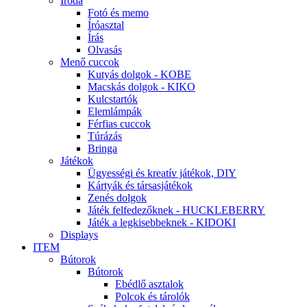
Iroda
Fotó és memo
Íróasztal
Írás
Olvasás
Menő cuccok
Kutyás dolgok - KOBE
Macskás dolgok - KIKO
Kulcstartók
Elemlámpák
Férfias cuccok
Túrázás
Bringa
Játékok
Ügyességi és kreatív játékok, DIY
Kártyák és társasjátékok
Zenés dolgok
Játék felfedezőknek - HUCKLEBERRY
Játék a legkisebbeknek - KIDOKI
Displays
ITEM
Bútorok
Bútorok
Ebédlő asztalok
Polcok és tárolók