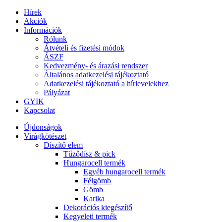
Hírek
Akciók
Információk
Rólunk
Átvételi és fizetési módok
ÁSZF
Kedvezmény- és árazási rendszer
Általános adatkezelési tájékoztató
Adatkezelési tájékoztató a hírlevelekhez
Pályázat
GYIK
Kapcsolat
Újdonságok
Virágkötészet
Díszítő elem
Tűződísz & pick
Hungarocell termék
Egyéb hungarocell termék
Félgömb
Gömb
Karika
Dekorációs kiegészítő
Kegyeleti termék