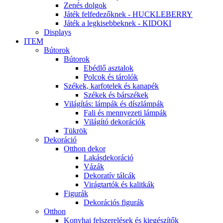
Zenés dolgok
Játék felfedezőknek - HUCKLEBERRY
Játék a legkisebbeknek - KIDOKI
Displays
ITEM
Bútorok
Bútorok
Ebédlő asztalok
Polcok és tárolók
Székek, karfotelek és kanapék
Székek és bárszékek
Világítás: lámpák és díszlámpák
Fali és mennyezeti lámpák
Világító dekorációk
Tükrök
Dekoráció
Otthon dekor
Lakásdekoráció
Vázák
Dekoratív tálcák
Virágtartók és kalitkák
Figurák
Dekorációs figurák
Otthon
Konyhai felszerelések és kiegészítők