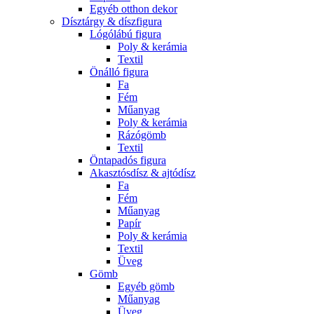
Egyéb otthon dekor
Dísztárgy & díszfigura
Lógólábú figura
Poly & kerámia
Textil
Önálló figura
Fa
Fém
Műanyag
Poly & kerámia
Rázógömb
Textil
Öntapadós figura
Akasztósdísz & ajtódísz
Fa
Fém
Műanyag
Papír
Poly & kerámia
Textil
Üveg
Gömb
Egyéb gömb
Műanyag
Üveg