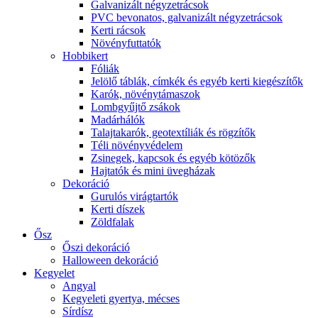
Galvanizált négyzetrácsok
PVC bevonatos, galvanizált négyzetrácsok
Kerti rácsok
Növényfuttatók
Hobbikert
Fóliák
Jelölő táblák, címkék és egyéb kerti kiegészítők
Karók, növénytámaszok
Lombgyűjtő zsákok
Madárhálók
Talajtakarók, geotextíliák és rögzítők
Téli növényvédelem
Zsinegek, kapcsok és egyéb kötözők
Hajtatók és mini üvegházak
Dekoráció
Gurulós virágtartók
Kerti díszek
Zöldfalak
Ősz
Őszi dekoráció
Halloween dekoráció
Kegyelet
Angyal
Kegyeleti gyertya, mécses
Sírdísz