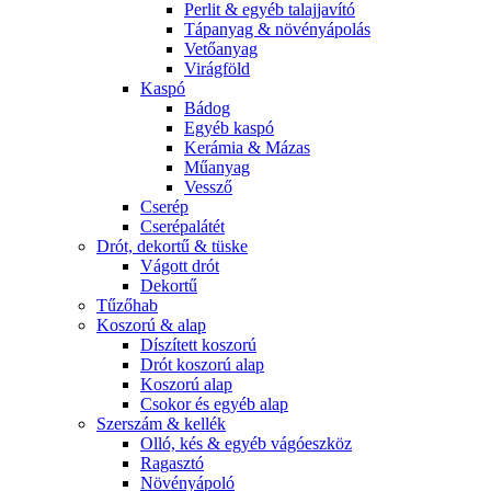
Perlit & egyéb talajjavító
Tápanyag & növényápolás
Vetőanyag
Virágföld
Kaspó
Bádog
Egyéb kaspó
Kerámia & Mázas
Műanyag
Vessző
Cserép
Cserépalátét
Drót, dekortű & tüske
Vágott drót
Dekortű
Tűzőhab
Koszorú & alap
Díszített koszorú
Drót koszorú alap
Koszorú alap
Csokor és egyéb alap
Szerszám & kellék
Olló, kés & egyéb vágóeszköz
Ragasztó
Növényápoló