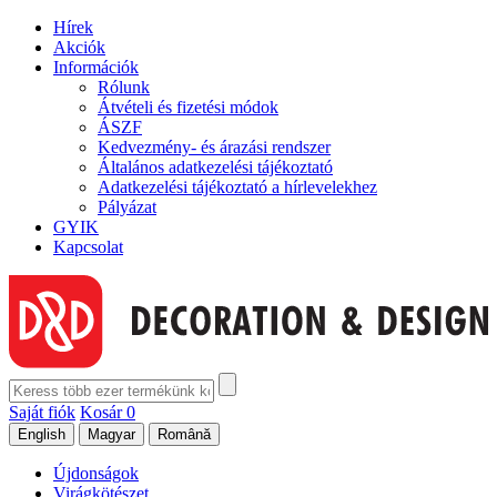
Hírek
Akciók
Információk
Rólunk
Átvételi és fizetési módok
ÁSZF
Kedvezmény- és árazási rendszer
Általános adatkezelési tájékoztató
Adatkezelési tájékoztató a hírlevelekhez
Pályázat
GYIK
Kapcsolat
Saját fiók
Kosár
0
Újdonságok
Virágkötészet