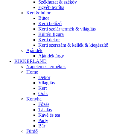
Székhuzat & széköv
Egyéb textília
Kert & bútor
Bútor
Kerti betűző
Kerti szolár termék & világítás
Kültéri figura
Kerti dekor
Kerti szerszám & kellék & kiegészítő
Ajándék
Ajándéktárgy
KIKKERLAND
Napelemes termékek
Home
Dekor
Világítás
Kert
Órák
Konyha
Főzés
Tálalás
Kávé és tea
Party
Bár
Fürdő