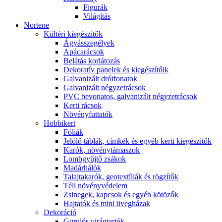
Figurák
Világítás
Nortene
Kültéri kiegészítők
Ágyásszegélyek
Apácarácsok
Belátás korlátozás
Dekoratív panelek és kiegészítőik
Galvanizált drótfonatok
Galvanizált négyzetrácsok
PVC bevonatos, galvanizált négyzetrácsok
Kerti rácsok
Növényfuttatók
Hobbikert
Fóliák
Jelölő táblák, címkék és egyéb kerti kiegészítők
Karók, növénytámaszok
Lombgyűjtő zsákok
Madárhálók
Talajtakarók, geotextíliák és rögzítők
Téli növényvédelem
Zsinegek, kapcsok és egyéb kötözők
Hajtatók és mini üvegházak
Dekoráció
Gurulós virágtartók