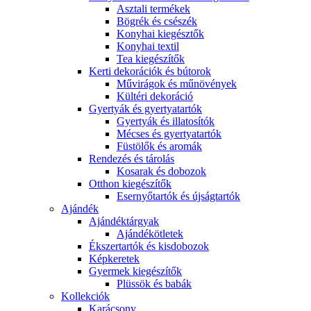
Asztali termékek
Bögrék és csészék
Konyhai kiegésztők
Konyhai textil
Tea kiegészítők
Kerti dekorációk és bútorok
Művirágok és műnövények
Kültéri dekoráció
Gyertyák és gyertyatartók
Gyertyák és illatosítók
Mécses és gyertyatartók
Füstölők és aromák
Rendezés és tárolás
Kosarak és dobozok
Otthon kiegészítők
Esernyőtartók és újságtartók
Ajándék
Ajándéktárgyak
Ajándékötletek
Ékszertartók és kisdobozok
Képkeretek
Gyermek kiegészítők
Plüssök és babák
Kollekciók
Karácsony