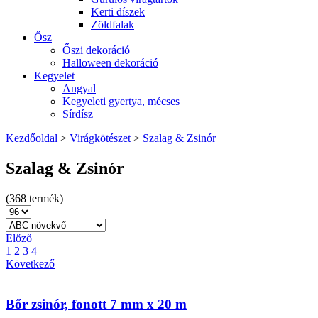
Kerti díszek
Zöldfalak
Ősz
Őszi dekoráció
Halloween dekoráció
Kegyelet
Angyal
Kegyeleti gyertya, mécses
Sírdísz
Kezdőoldal
>
Virágkötészet
>
Szalag & Zsinór
Szalag & Zsinór
(368 termék)
Előző
1
2
3
4
Következő
Bőr zsinór, fonott 7 mm x 20 m