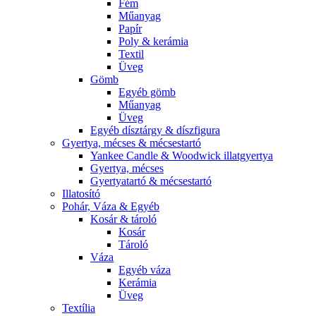
Fém
Műanyag
Papír
Poly & kerámia
Textil
Üveg
Gömb
Egyéb gömb
Műanyag
Üveg
Egyéb dísztárgy & díszfigura
Gyertya, mécses & mécsestartó
Yankee Candle & Woodwick illatgyertya
Gyertya, mécses
Gyertyatartó & mécsestartó
Illatosító
Pohár, Váza & Egyéb
Kosár & tároló
Kosár
Tároló
Váza
Egyéb váza
Kerámia
Üveg
Textília