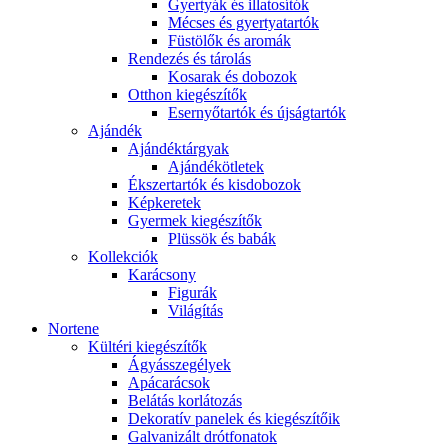
Gyertyák és illatosítók
Mécses és gyertyatartók
Füstölők és aromák
Rendezés és tárolás
Kosarak és dobozok
Otthon kiegészítők
Esernyőtartók és újságtartók
Ajándék
Ajándéktárgyak
Ajándékötletek
Ékszertartók és kisdobozok
Képkeretek
Gyermek kiegészítők
Plüssök és babák
Kollekciók
Karácsony
Figurák
Világítás
Nortene
Kültéri kiegészítők
Ágyásszegélyek
Apácarácsok
Belátás korlátozás
Dekoratív panelek és kiegészítőik
Galvanizált drótfonatok