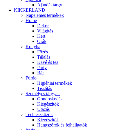
Ajándéktárgy
KIKKERLAND
Napelemes termékek
Home
Dekor
Világítás
Kert
Órák
Konyha
Főzés
Tálalás
Kávé és tea
Party
Bár
Fürdő
Higiéniai termékek
Tisztítás
Személyes tárgyak
Gondoskodás
Kiegészítők
Utazás
Tech eszközök
Kiegészítők
Hangszórók és fejhallgatók