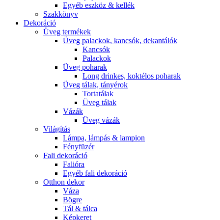
Egyéb eszköz & kellék
Szakkönyv
Dekoráció
Üveg termékek
Üveg palackok, kancsók, dekantálók
Kancsók
Palackok
Üveg poharak
Long drinkes, koktélos poharak
Üveg tálak, tányérok
Tortatálak
Üveg tálak
Vázák
Üveg vázák
Világítás
Lámpa, lámpás & lampion
Fényfüzér
Fali dekoráció
Falióra
Egyéb fali dekoráció
Otthon dekor
Váza
Bögre
Tál & tálca
Képkeret