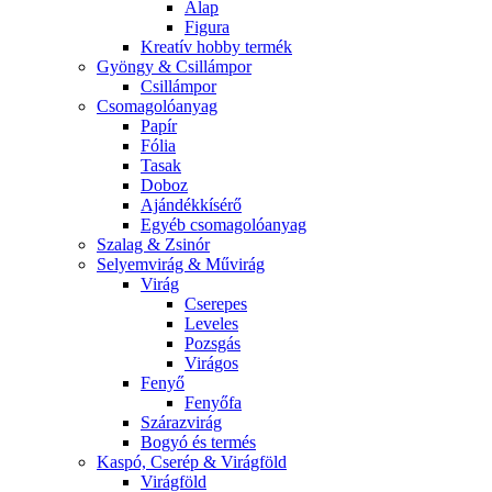
Alap
Figura
Kreatív hobby termék
Gyöngy & Csillámpor
Csillámpor
Csomagolóanyag
Papír
Fólia
Tasak
Doboz
Ajándékkísérő
Egyéb csomagolóanyag
Szalag & Zsinór
Selyemvirág & Művirág
Virág
Cserepes
Leveles
Pozsgás
Virágos
Fenyő
Fenyőfa
Szárazvirág
Bogyó és termés
Kaspó, Cserép & Virágföld
Virágföld