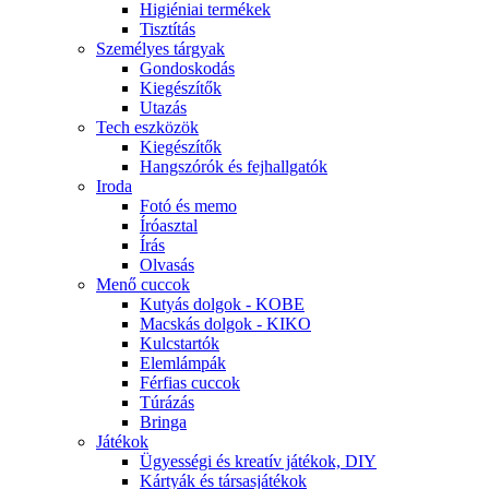
Higiéniai termékek
Tisztítás
Személyes tárgyak
Gondoskodás
Kiegészítők
Utazás
Tech eszközök
Kiegészítők
Hangszórók és fejhallgatók
Iroda
Fotó és memo
Íróasztal
Írás
Olvasás
Menő cuccok
Kutyás dolgok - KOBE
Macskás dolgok - KIKO
Kulcstartók
Elemlámpák
Férfias cuccok
Túrázás
Bringa
Játékok
Ügyességi és kreatív játékok, DIY
Kártyák és társasjátékok