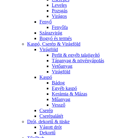
Leveles
Pozsgás
Virágos
Fenyő
Fenyőfa
Szárazvirág
Bogyó és termés
Kaspó, Cserép & Virágföld
Virágföld
Perlit & egyéb talajjavító
Tápanyag & növényápolás
Vetőanyag
Virágföld
Kaspó
Bádog
Egyéb kaspó
Kerámia & Mázas
Műanyag
Vessző
Cserép
Cserépalátét
Drót, dekortű & tüske
Vágott drót
Dekortű