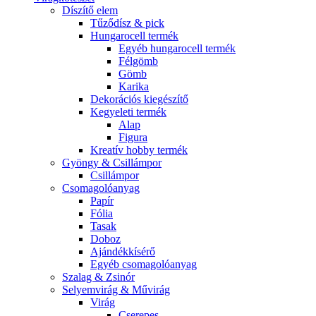
Díszítő elem
Tűződísz & pick
Hungarocell termék
Egyéb hungarocell termék
Félgömb
Gömb
Karika
Dekorációs kiegészítő
Kegyeleti termék
Alap
Figura
Kreatív hobby termék
Gyöngy & Csillámpor
Csillámpor
Csomagolóanyag
Papír
Fólia
Tasak
Doboz
Ajándékkísérő
Egyéb csomagolóanyag
Szalag & Zsinór
Selyemvirág & Művirág
Virág
Cserepes