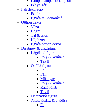
Lámpa, lámpás & lampion
Fényfüzér
Fali dekoráció
Falióra
Egyéb fali dekoráció
Otthon dekor
Váza
Bögre
Tál & tálca
Képkeret
Egyéb otthon dekor
Dísztárgy & díszfigura
Lógólábú figura
Poly & kerámia
Textil
Önálló figura
Fa
Fém
Műanyag
Poly & kerámia
Rázógömb
Textil
Öntapadós figura
Akasztósdísz & ajtódísz
Fa