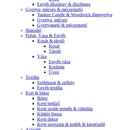
Egyéb dísztárgy & díszfigura
Gyertya, mécses & mécsestartó
Yankee Candle & Woodwick illatgyertya
Gyertya, mécses
Gyertyatartó & mécsestartó
Illatosító
Pohár, Váza & Egyéb
Kosár & tároló
Kosár
Tároló
Váza
Egyéb váza
Kerámia
Üveg
Textília
Székhuzat & széköv
Egyéb textília
Kert & bútor
Bútor
Kerti betűző
Kerti szolár termék & világítás
Kültéri figura
Kerti dekor
Kerti szerszám & kellék & kiegészítő
Ajándék