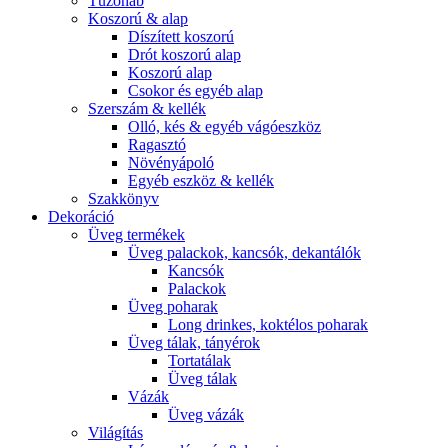
Tűzőhab
Koszorú & alap
Díszített koszorú
Drót koszorú alap
Koszorú alap
Csokor és egyéb alap
Szerszám & kellék
Olló, kés & egyéb vágóeszköz
Ragasztó
Növényápoló
Egyéb eszköz & kellék
Szakkönyv
Dekoráció
Üveg termékek
Üveg palackok, kancsók, dekantálók
Kancsók
Palackok
Üveg poharak
Long drinkes, koktélos poharak
Üveg tálak, tányérok
Tortatálak
Üveg tálak
Vázák
Üveg vázák
Világítás