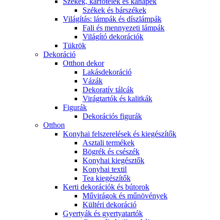
Székek, karfotelek és kanapék
Székek és bárszékek
Világítás: lámpák és díszlámpák
Fali és mennyezeti lámpák
Világító dekorációk
Tükrök
Dekoráció
Otthon dekor
Lakásdekoráció
Vázák
Dekoratív tálcák
Virágtartók és kalitkák
Figurák
Dekorációs figurák
Otthon
Konyhai felszerelések és kiegészítők
Asztali termékek
Bögrék és csészék
Konyhai kiegésztők
Konyhai textil
Tea kiegészítők
Kerti dekorációk és bútorok
Művirágok és műnövények
Kültéri dekoráció
Gyertyák és gyertyatartók