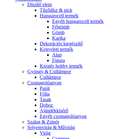
Díszítő elem
Tűződísz & pick
Hungarocell termék
Egyéb hungarocell termék
Félgömb
Gömb
Karika
Dekorációs kiegészítő
Kegyeleti termék
Alap
Figura
Kreatív hobby termék
Gyöngy & Csillámpor
Csillámpor
Csomagolóanyag
Papír
Fólia
Tasak
Doboz
Ajándékkísérő
Egyéb csomagolóanyag
Szalag & Zsinór
Selyemvirág & Művirág
Virág
Cserepes