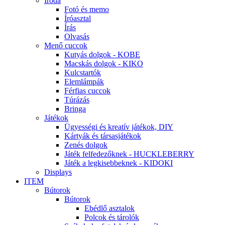
Iroda
Fotó és memo
Íróasztal
Írás
Olvasás
Menő cuccok
Kutyás dolgok - KOBE
Macskás dolgok - KIKO
Kulcstartók
Elemlámpák
Férfias cuccok
Túrázás
Bringa
Játékok
Ügyességi és kreatív játékok, DIY
Kártyák és társasjátékok
Zenés dolgok
Játék felfedezőknek - HUCKLEBERRY
Játék a legkisebbeknek - KIDOKI
Displays
ITEM
Bútorok
Bútorok
Ebédlő asztalok
Polcok és tárolók