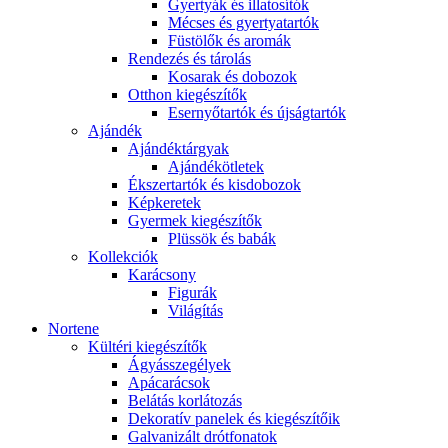
Gyertyák és illatosítók
Mécses és gyertyatartók
Füstölők és aromák
Rendezés és tárolás
Kosarak és dobozok
Otthon kiegészítők
Esernyőtartók és újságtartók
Ajándék
Ajándéktárgyak
Ajándékötletek
Ékszertartók és kisdobozok
Képkeretek
Gyermek kiegészítők
Plüssök és babák
Kollekciók
Karácsony
Figurák
Világítás
Nortene
Kültéri kiegészítők
Ágyásszegélyek
Apácarácsok
Belátás korlátozás
Dekoratív panelek és kiegészítőik
Galvanizált drótfonatok