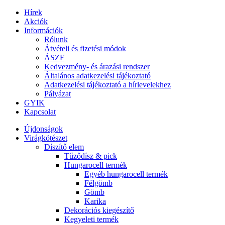
Hírek
Akciók
Információk
Rólunk
Átvételi és fizetési módok
ÁSZF
Kedvezmény- és árazási rendszer
Általános adatkezelési tájékoztató
Adatkezelési tájékoztató a hírlevelekhez
Pályázat
GYIK
Kapcsolat
Újdonságok
Virágkötészet
Díszítő elem
Tűződísz & pick
Hungarocell termék
Egyéb hungarocell termék
Félgömb
Gömb
Karika
Dekorációs kiegészítő
Kegyeleti termék