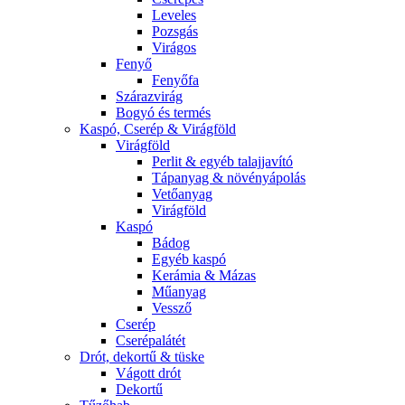
Leveles
Pozsgás
Virágos
Fenyő
Fenyőfa
Szárazvirág
Bogyó és termés
Kaspó, Cserép & Virágföld
Virágföld
Perlit & egyéb talajjavító
Tápanyag & növényápolás
Vetőanyag
Virágföld
Kaspó
Bádog
Egyéb kaspó
Kerámia & Mázas
Műanyag
Vessző
Cserép
Cserépalátét
Drót, dekortű & tüske
Vágott drót
Dekortű