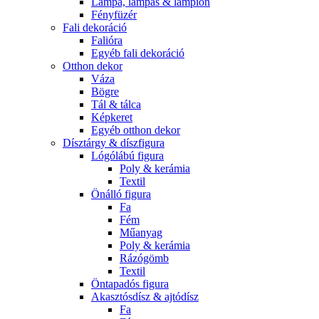
Lámpa, lámpás & lampion
Fényfüzér
Fali dekoráció
Falióra
Egyéb fali dekoráció
Otthon dekor
Váza
Bögre
Tál & tálca
Képkeret
Egyéb otthon dekor
Dísztárgy & díszfigura
Lógólábú figura
Poly & kerámia
Textil
Önálló figura
Fa
Fém
Műanyag
Poly & kerámia
Rázógömb
Textil
Öntapadós figura
Akasztósdísz & ajtódísz
Fa