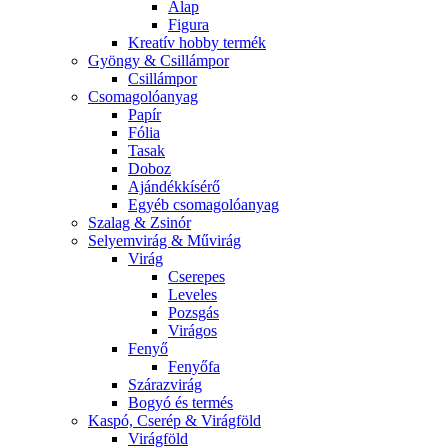
Alap
Figura
Kreatív hobby termék
Gyöngy & Csillámpor
Csillámpor
Csomagolóanyag
Papír
Fólia
Tasak
Doboz
Ajándékkísérő
Egyéb csomagolóanyag
Szalag & Zsinór
Selyemvirág & Művirág
Virág
Cserepes
Leveles
Pozsgás
Virágos
Fenyő
Fenyőfa
Szárazvirág
Bogyó és termés
Kaspó, Cserép & Virágföld
Virágföld