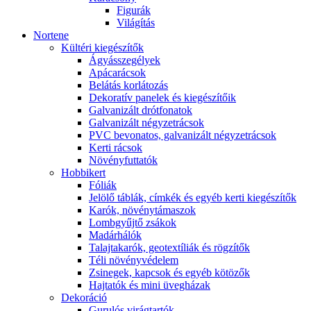
Figurák
Világítás
Nortene
Kültéri kiegészítők
Ágyásszegélyek
Apácarácsok
Belátás korlátozás
Dekoratív panelek és kiegészítőik
Galvanizált drótfonatok
Galvanizált négyzetrácsok
PVC bevonatos, galvanizált négyzetrácsok
Kerti rácsok
Növényfuttatók
Hobbikert
Fóliák
Jelölő táblák, címkék és egyéb kerti kiegészítők
Karók, növénytámaszok
Lombgyűjtő zsákok
Madárhálók
Talajtakarók, geotextíliák és rögzítők
Téli növényvédelem
Zsinegek, kapcsok és egyéb kötözők
Hajtatók és mini üvegházak
Dekoráció
Gurulós virágtartók