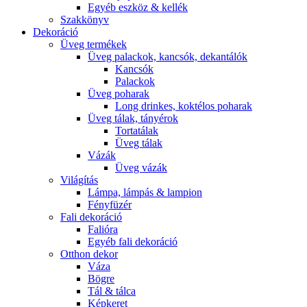
Egyéb eszköz & kellék
Szakkönyv
Dekoráció
Üveg termékek
Üveg palackok, kancsók, dekantálók
Kancsók
Palackok
Üveg poharak
Long drinkes, koktélos poharak
Üveg tálak, tányérok
Tortatálak
Üveg tálak
Vázák
Üveg vázák
Világítás
Lámpa, lámpás & lampion
Fényfüzér
Fali dekoráció
Falióra
Egyéb fali dekoráció
Otthon dekor
Váza
Bögre
Tál & tálca
Képkeret