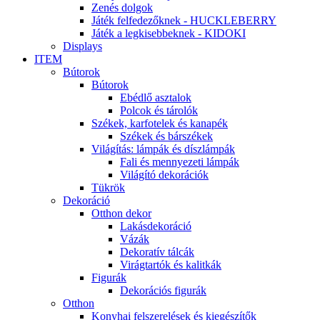
Zenés dolgok
Játék felfedezőknek - HUCKLEBERRY
Játék a legkisebbeknek - KIDOKI
Displays
ITEM
Bútorok
Bútorok
Ebédlő asztalok
Polcok és tárolók
Székek, karfotelek és kanapék
Székek és bárszékek
Világítás: lámpák és díszlámpák
Fali és mennyezeti lámpák
Világító dekorációk
Tükrök
Dekoráció
Otthon dekor
Lakásdekoráció
Vázák
Dekoratív tálcák
Virágtartók és kalitkák
Figurák
Dekorációs figurák
Otthon
Konyhai felszerelések és kiegészítők