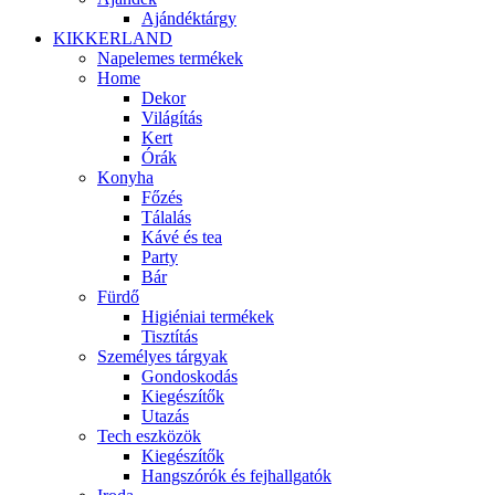
Ajándéktárgy
KIKKERLAND
Napelemes termékek
Home
Dekor
Világítás
Kert
Órák
Konyha
Főzés
Tálalás
Kávé és tea
Party
Bár
Fürdő
Higiéniai termékek
Tisztítás
Személyes tárgyak
Gondoskodás
Kiegészítők
Utazás
Tech eszközök
Kiegészítők
Hangszórók és fejhallgatók