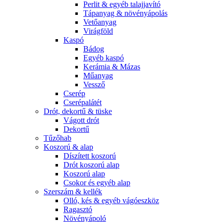
Perlit & egyéb talajjavító
Tápanyag & növényápolás
Vetőanyag
Virágföld
Kaspó
Bádog
Egyéb kaspó
Kerámia & Mázas
Műanyag
Vessző
Cserép
Cserépalátét
Drót, dekortű & tüske
Vágott drót
Dekortű
Tűzőhab
Koszorú & alap
Díszített koszorú
Drót koszorú alap
Koszorú alap
Csokor és egyéb alap
Szerszám & kellék
Olló, kés & egyéb vágóeszköz
Ragasztó
Növényápoló