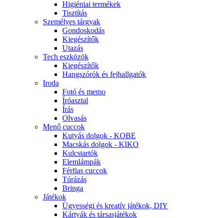
Higiéniai termékek
Tisztítás
Személyes tárgyak
Gondoskodás
Kiegészítők
Utazás
Tech eszközök
Kiegészítők
Hangszórók és fejhallgatók
Iroda
Fotó és memo
Íróasztal
Írás
Olvasás
Menő cuccok
Kutyás dolgok - KOBE
Macskás dolgok - KIKO
Kulcstartók
Elemlámpák
Férfias cuccok
Túrázás
Bringa
Játékok
Ügyességi és kreatív játékok, DIY
Kártyák és társasjátékok