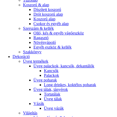
Tűzőhab
Koszorú & alap
Díszített koszorú
Drót koszorú alap
Koszorú alap
Csokor és egyéb alap
Szerszám & kellék
Olló, kés & egyéb vágóeszköz
Ragasztó
Növényápoló
Egyéb eszköz & kellék
Szakkönyv
Dekoráció
Üveg termékek
Üveg palackok, kancsók, dekantálók
Kancsók
Palackok
Üveg poharak
Long drinkes, koktélos poharak
Üveg tálak, tányérok
Tortatálak
Üveg tálak
Vázák
Üveg vázák
Világítás