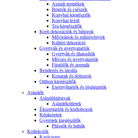
Asztali termékek
Bögrék és csészék
Konyhai kiegésztők
Konyhai textil
Tea kiegészítők
Kerti dekorációk és bútorok
Művirágok és műnövények
Kültéri dekoráció
Gyertyák és gyertyatartók
Gyertyák és illatosítók
Mécses és gyertyatartók
Füstölők és aromák
Rendezés és tárolás
Kosarak és dobozok
Otthon kiegészítők
Esernyőtartók és újságtartók
Ajándék
Ajándéktárgyak
Ajándékötletek
Ékszertartók és kisdobozok
Képkeretek
Gyermek kiegészítők
Plüssök és babák
Kollekciók
Karácsony