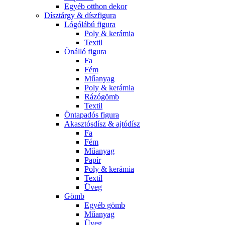
Egyéb otthon dekor
Dísztárgy & díszfigura
Lógólábú figura
Poly & kerámia
Textil
Önálló figura
Fa
Fém
Műanyag
Poly & kerámia
Rázógömb
Textil
Öntapadós figura
Akasztósdísz & ajtódísz
Fa
Fém
Műanyag
Papír
Poly & kerámia
Textil
Üveg
Gömb
Egyéb gömb
Műanyag
Üveg