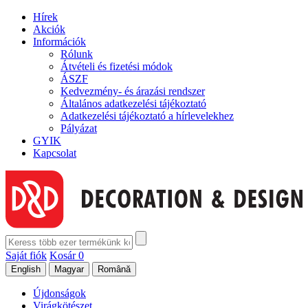
Hírek
Akciók
Információk
Rólunk
Átvételi és fizetési módok
ÁSZF
Kedvezmény- és árazási rendszer
Általános adatkezelési tájékoztató
Adatkezelési tájékoztató a hírlevelekhez
Pályázat
GYIK
Kapcsolat
Saját fiók
Kosár
0
Újdonságok
Virágkötészet