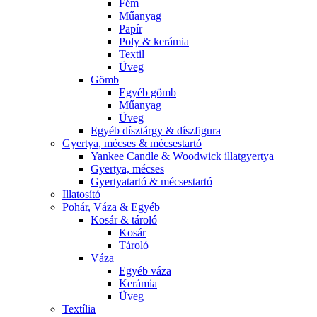
Fém
Műanyag
Papír
Poly & kerámia
Textil
Üveg
Gömb
Egyéb gömb
Műanyag
Üveg
Egyéb dísztárgy & díszfigura
Gyertya, mécses & mécsestartó
Yankee Candle & Woodwick illatgyertya
Gyertya, mécses
Gyertyatartó & mécsestartó
Illatosító
Pohár, Váza & Egyéb
Kosár & tároló
Kosár
Tároló
Váza
Egyéb váza
Kerámia
Üveg
Textília