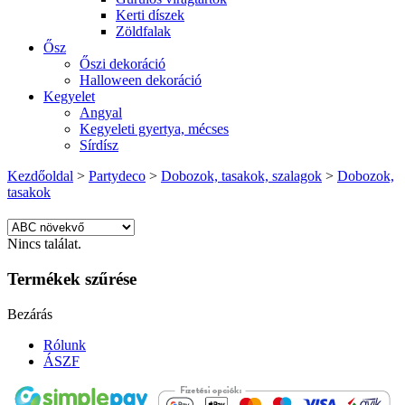
Kerti díszek
Zöldfalak
Ősz
Őszi dekoráció
Halloween dekoráció
Kegyelet
Angyal
Kegyeleti gyertya, mécses
Sírdísz
Kezdőoldal
>
Partydeco
>
Dobozok, tasakok, szalagok
>
Dobozok,
tasakok
Nincs találat.
Termékek szűrése
Bezárás
Rólunk
ÁSZF