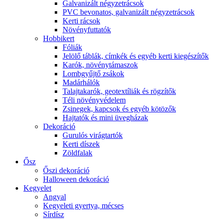
Galvanizált négyzetrácsok
PVC bevonatos, galvanizált négyzetrácsok
Kerti rácsok
Növényfuttatók
Hobbikert
Fóliák
Jelölő táblák, címkék és egyéb kerti kiegészítők
Karók, növénytámaszok
Lombgyűjtő zsákok
Madárhálók
Talajtakarók, geotextíliák és rögzítők
Téli növényvédelem
Zsinegek, kapcsok és egyéb kötözők
Hajtatók és mini üvegházak
Dekoráció
Gurulós virágtartók
Kerti díszek
Zöldfalak
Ősz
Őszi dekoráció
Halloween dekoráció
Kegyelet
Angyal
Kegyeleti gyertya, mécses
Sírdísz