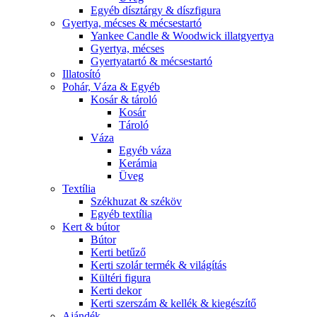
Egyéb dísztárgy & díszfigura
Gyertya, mécses & mécsestartó
Yankee Candle & Woodwick illatgyertya
Gyertya, mécses
Gyertyatartó & mécsestartó
Illatosító
Pohár, Váza & Egyéb
Kosár & tároló
Kosár
Tároló
Váza
Egyéb váza
Kerámia
Üveg
Textília
Székhuzat & széköv
Egyéb textília
Kert & bútor
Bútor
Kerti betűző
Kerti szolár termék & világítás
Kültéri figura
Kerti dekor
Kerti szerszám & kellék & kiegészítő
Ajándék