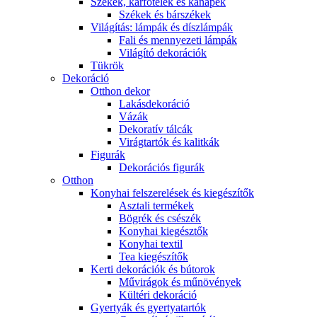
Székek, karfotelek és kanapék
Székek és bárszékek
Világítás: lámpák és díszlámpák
Fali és mennyezeti lámpák
Világító dekorációk
Tükrök
Dekoráció
Otthon dekor
Lakásdekoráció
Vázák
Dekoratív tálcák
Virágtartók és kalitkák
Figurák
Dekorációs figurák
Otthon
Konyhai felszerelések és kiegészítők
Asztali termékek
Bögrék és csészék
Konyhai kiegésztők
Konyhai textil
Tea kiegészítők
Kerti dekorációk és bútorok
Művirágok és műnövények
Kültéri dekoráció
Gyertyák és gyertyatartók