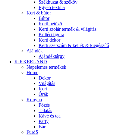
Székhuzat & széköv
Egyéb textília
Kert & bútor
Bútor
Kerti betűző
Kerti szolár termék & világítás
Kültéri figura
Kerti dekor
Kerti szerszám & kellék & kiegészítő
Ajándék
Ajándéktárgy
KIKKERLAND
Napelemes termékek
Home
Dekor
Világítás
Kert
Órák
Konyha
Főzés
Tálalás
Kávé és tea
Party
Bár
Fürdő