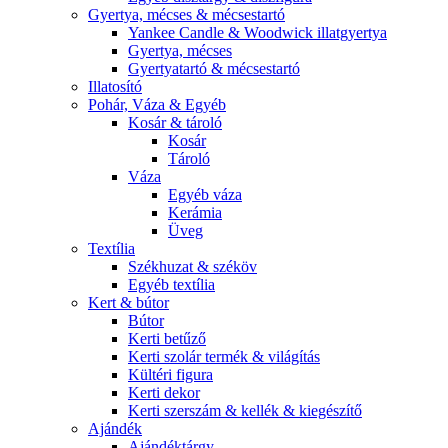
Gyertya, mécses & mécsestartó
Yankee Candle & Woodwick illatgyertya
Gyertya, mécses
Gyertyatartó & mécsestartó
Illatosító
Pohár, Váza & Egyéb
Kosár & tároló
Kosár
Tároló
Váza
Egyéb váza
Kerámia
Üveg
Textília
Székhuzat & széköv
Egyéb textília
Kert & bútor
Bútor
Kerti betűző
Kerti szolár termék & világítás
Kültéri figura
Kerti dekor
Kerti szerszám & kellék & kiegészítő
Ajándék
Ajándéktárgy