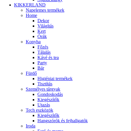
KIKKERLAND
Napelemes termékek
Home
Dekor
Világítás
Kert
Órák
Konyha
Főzés
Tálalás
Kávé és tea
Party
Bár
Fürdő
Higiéniai termékek
Tisztítás
Személyes tárgyak
Gondoskodás
Kiegészítők
Utazás
Tech eszközök
Kiegészítők
Hangszórók és fejhallgatók
Iroda