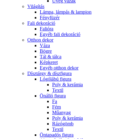
Üveg vázák
Világítás
Lámpa, lámpás & lampion
Fényfüzér
Fali dekoráció
Falióra
Egyéb fali dekoráció
Otthon dekor
Váza
Bögre
Tál & tálca
Képkeret
Egyéb otthon dekor
Dísztárgy & díszfigura
Lógólábú figura
Poly & kerámia
Textil
Önálló figura
Fa
Fém
Műanyag
Poly & kerámia
Rázógömb
Textil
Öntapadós figura