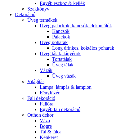
Egyéb eszköz & kellék
Szakkönyv
Dekoráció
Üveg termékek
Üveg palackok, kancsók, dekantálók
Kancsók
Palackok
Üveg poharak
Long drinkes, koktélos poharak
Üveg tálak, tányérok
Tortatálak
Üveg tálak
Vázák
Üveg vázák
Világítás
Lámpa, lámpás & lampion
Fényfüzér
Fali dekoráció
Falióra
Egyéb fali dekoráció
Otthon dekor
Váza
Bögre
Tál & tálca
Képkeret