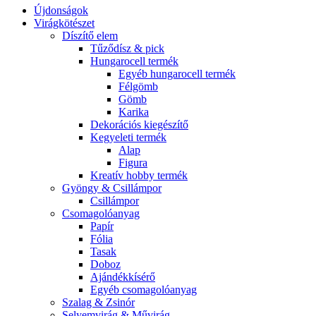
Újdonságok
Virágkötészet
Díszítő elem
Tűződísz & pick
Hungarocell termék
Egyéb hungarocell termék
Félgömb
Gömb
Karika
Dekorációs kiegészítő
Kegyeleti termék
Alap
Figura
Kreatív hobby termék
Gyöngy & Csillámpor
Csillámpor
Csomagolóanyag
Papír
Fólia
Tasak
Doboz
Ajándékkísérő
Egyéb csomagolóanyag
Szalag & Zsinór
Selyemvirág & Művirág