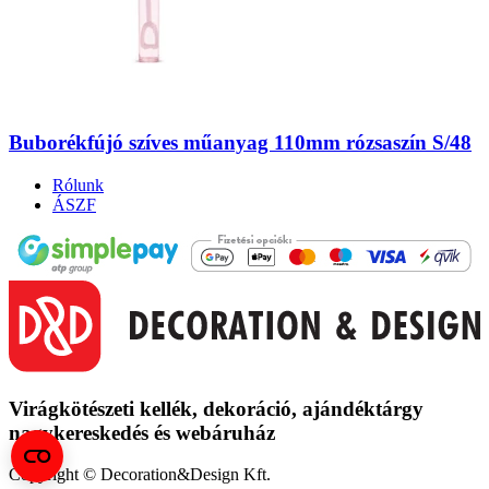
Buborékfújó szíves műanyag 110mm rózsaszín S/48
Rólunk
ÁSZF
Virágkötészeti kellék, dekoráció, ajándéktárgy
nagykereskedés és
webáruház
Copyright © Decoration&Design Kft.