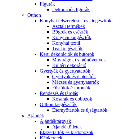
Figurák
Dekorációs figurák
Otthon
Konyhai felszerelések és kiegészítők
Asztali termékek
Bögrék és csészék
Konyhai kiegésztők
Konyhai textil
Tea kiegészítők
Kerti dekorációk és bútorok
Művirágok és műnövények
Kültéri dekoráció
Gyertyák és gyertyatartók
Gyertyák és illatosítók
Mécses és gyertyatartók
Füstölők és aromák
Rendezés és tárolás
Kosarak és dobozok
Otthon kiegészítők
Esernyőtartók és újságtartók
Ajándék
Ajándéktárgyak
Ajándékötletek
Ékszertartók és kisdobozok
Képkeretek