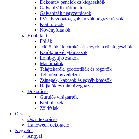
Dekoratív panelek és kiegészítőik
Galvanizált drótfonatok
Galvanizált négyzetrácsok
PVC bevonatos, galvanizált négyzetrácsok
Kerti rácsok
Növényfuttatók
Hobbikert
Fóliák
Jelölő táblák, címkék és egyéb kerti kiegészítők
Karók, növénytámaszok
Lombgyűjtő zsákok
Madárhálók
Talajtakarók, geotextíliák és rögzítők
Téli növényvédelem
Zsinegek, kapcsok és egyéb kötözők
Hajtatók és mini üvegházak
Dekoráció
Gurulós virágtartók
Kerti díszek
Zöldfalak
Ősz
Őszi dekoráció
Halloween dekoráció
Kegyelet
Angyal