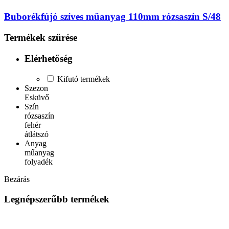
Buborékfújó szíves műanyag 110mm rózsaszín S/48
Termékek szűrése
Elérhetőség
Kifutó termékek
Szezon
Esküvő
Szín
rózsaszín
fehér
átlátszó
Anyag
műanyag
folyadék
Bezárás
Legnépszerűbb termékek