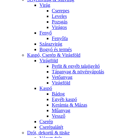
Virág
Cserepes
Leveles
Pozsgás
Virágos
Fenyő
Fenyőfa
Szárazvirág
Bogyó és termés
Kaspó, Cserép & Virágföld
Virágföld
Perlit & egyéb talajjavító
Tápanyag & növényápolás
Vetőanyag
Virágföld
Kaspó
Bádog
Egyéb kaspó
Kerámia & Mázas
Műanyag
Vessző
Cserép
Cserépalátét
Drót, dekortű & tüske