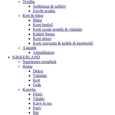
Textília
Székhuzat & széköv
Egyéb textília
Kert & bútor
Bútor
Kerti betűző
Kerti szolár termék & világítás
Kültéri figura
Kerti dekor
Kerti szerszám & kellék & kiegészítő
Ajándék
Ajándéktárgy
KIKKERLAND
Napelemes termékek
Home
Dekor
Világítás
Kert
Órák
Konyha
Főzés
Tálalás
Kávé és tea
Party
Bár