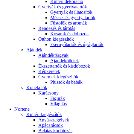
Kültéri dekoráció
Gyertyák és gyertyatartók
Gyertyák és illatosítók
Mécses és gyertyatartók
Füstölők és aromák
Rendezés és tárolás
Kosarak és dobozok
Otthon kiegészítők
Esernyőtartók és újságtartók
Ajándék
Ajándéktárgyak
Ajándékötletek
Ékszertartók és kisdobozok
Képkeretek
Gyermek kiegészítők
Plüssök és babák
Kollekciók
Karácsony
Figurák
Világítás
Nortene
Kültéri kiegészítők
Ágyásszegélyek
Apácarácsok
Belátás korlátozás