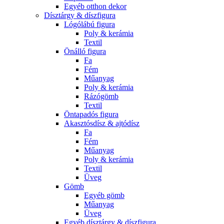
Egyéb otthon dekor
Dísztárgy & díszfigura
Lógólábú figura
Poly & kerámia
Textil
Önálló figura
Fa
Fém
Műanyag
Poly & kerámia
Rázógömb
Textil
Öntapadós figura
Akasztósdísz & ajtódísz
Fa
Fém
Műanyag
Poly & kerámia
Textil
Üveg
Gömb
Egyéb gömb
Műanyag
Üveg
Egyéb dísztárgy & díszfigura