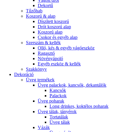
Vágott drót
Dekortű
Tűzőhab
Koszorú & alap
Díszített koszorú
Drót koszorú alap
Koszorú alap
Csokor és egyéb alap
Szerszám & kellék
Olló, kés & egyéb vágóeszköz
Ragasztó
Növényápoló
Egyéb eszköz & kellék
Szakkönyv
Dekoráció
Üveg termékek
Üveg palackok, kancsók, dekantálók
Kancsók
Palackok
Üveg poharak
Long drinkes, koktélos poharak
Üveg tálak, tányérok
Tortatálak
Üveg tálak
Vázák