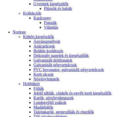
Gyermek kiegészítők
Plüssök és babák
Kollekciók
Karácsony
Figurák
Világítás
Nortene
Kültéri kiegészítők
Ágyásszegélyek
Apácarácsok
Belátás korlátozás
Dekoratív panelek és kiegészítőik
Galvanizált drótfonatok
Galvanizált négyzetrácsok
PVC bevonatos, galvanizált négyzetrácsok
Kerti rácsok
Növényfuttatók
Hobbikert
Fóliák
Jelölő táblák, címkék és egyéb kerti kiegészítők
Karók, növénytámaszok
Lombgyűjtő zsákok
Madárhálók
Talajtakarók, geotextíliák és rögzítők
Téli növényvédelem