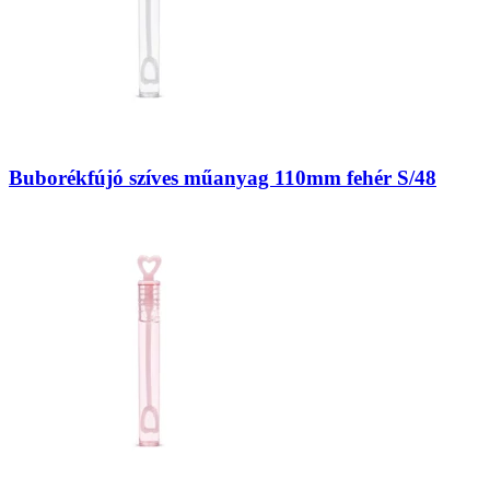
Buborékfújó szíves műanyag 110mm fehér S/48