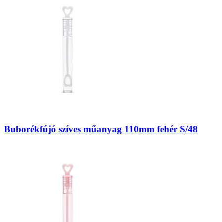
Buborékfújó szíves műanyag 110mm fehér S/48