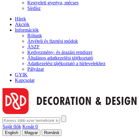
Kegyeleti gyertya, mécses
Sírdísz
Hírek
Akciók
Információk
Rólunk
Átvételi és fizetési módok
ÁSZF
Kedvezmény- és árazási rendszer
Általános adatkezelési tájékoztató
Adatkezelési tájékoztató a hírlevelekhez
Pályázat
GYIK
Kapcsolat
Saját fiók
Kosár
0