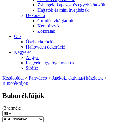
Zsinegek, kapcsok és egyéb kötözők
Hajtatók és mini üvegházak
Dekoráció
Gurulós virágtartók
Kerti díszek
Zöldfalak
Ősz
Őszi dekoráció
Halloween dekoráció
Kegyelet
Angyal
Kegyeleti gyertya, mécses
Sírdísz
Kezdőoldal
>
Partydeco
>
Játékok, aktivitási készletek
>
Buborékfújók
Buborékfújók
(3 termék)