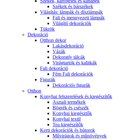
Székek, karfotelek és kanapék
Székek és bárszékek
Világítás: lámpák és díszlámpák
Fali és mennyezeti lámpák
Világító dekorációk
Tükrök
Dekoráció
Otthon dekor
Lakásdekoráció
Vázák
Dekoratív tálcák
Virágtartók és kalitkák
Fali dekoráció
Fém Fali dekorációk
Figurák
Dekorációs figurák
Otthon
Konyhai felszerelések és kiegészítők
Asztali termékek
Bögrék és csészék
Konyhai kiegésztők
Konyhai textil
Tea kiegészítők
Kerti dekorációk és bútorok
Művirágok és műnövények