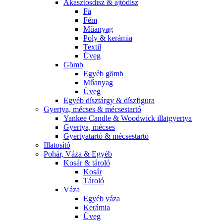
Akasztósdísz & ajtódísz
Fa
Fém
Műanyag
Poly & kerámia
Textil
Üveg
Gömb
Egyéb gömb
Műanyag
Üveg
Egyéb dísztárgy & díszfigura
Gyertya, mécses & mécsestartó
Yankee Candle & Woodwick illatgyertya
Gyertya, mécses
Gyertyatartó & mécsestartó
Illatosító
Pohár, Váza & Egyéb
Kosár & tároló
Kosár
Tároló
Váza
Egyéb váza
Kerámia
Üveg