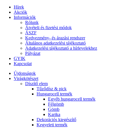
Hírek
Akciók
Információk
Rólunk
Átvételi és fizetési módok
ÁSZF
Kedvezmény- és árazási rendszer
Általános adatkezelési tájékoztató
Adatkezelési tájékoztató a hírlevelekhez
Pályázat
GYIK
Kapcsolat
Újdonságok
Virágkötészet
Díszítő elem
Tűződísz & pick
Hungarocell termék
Egyéb hungarocell termék
Félgömb
Gömb
Karika
Dekorációs kiegészítő
Kegyeleti termék