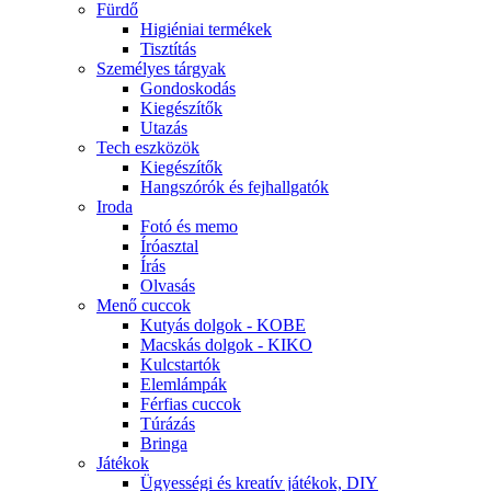
Fürdő
Higiéniai termékek
Tisztítás
Személyes tárgyak
Gondoskodás
Kiegészítők
Utazás
Tech eszközök
Kiegészítők
Hangszórók és fejhallgatók
Iroda
Fotó és memo
Íróasztal
Írás
Olvasás
Menő cuccok
Kutyás dolgok - KOBE
Macskás dolgok - KIKO
Kulcstartók
Elemlámpák
Férfias cuccok
Túrázás
Bringa
Játékok
Ügyességi és kreatív játékok, DIY