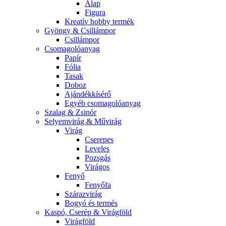
Alap
Figura
Kreatív hobby termék
Gyöngy & Csillámpor
Csillámpor
Csomagolóanyag
Papír
Fólia
Tasak
Doboz
Ajándékkísérő
Egyéb csomagolóanyag
Szalag & Zsinór
Selyemvirág & Művirág
Virág
Cserepes
Leveles
Pozsgás
Virágos
Fenyő
Fenyőfa
Szárazvirág
Bogyó és termés
Kaspó, Cserép & Virágföld
Virágföld