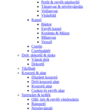
Perlit & egyéb talajjavító
Tápanyag & növényápolás
Vetőanyag
Virágföld
Kaspó
Bádog
Egyéb kaspó
Kerámia & Mázas
Műanyag
Vessző
Cserép
Cserépalátét
Drót, dekortű & tüske
Vágott drót
Dekortű
Tűzőhab
Koszorú & alap
Díszített koszorú
Drót koszorú alap
Koszorú alap
Csokor és egyéb alap
Szerszám & kellék
Olló, kés & egyéb vágóeszköz
Ragasztó
Növényápoló