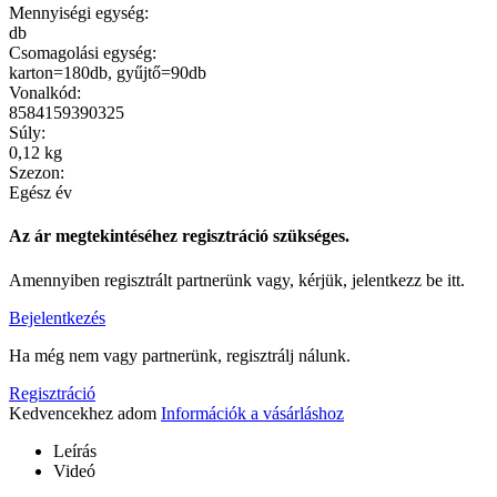
Mennyiségi egység:
db
Csomagolási egység:
karton=180db, gyűjtő=90db
Vonalkód:
8584159390325
Súly:
0,12 kg
Szezon:
Egész év
Az ár megtekintéséhez regisztráció szükséges.
Amennyiben regisztrált partnerünk vagy, kérjük, jelentkezz be itt.
Bejelentkezés
Ha még nem vagy partnerünk, regisztrálj nálunk.
Regisztráció
Kedvencekhez adom
Információk a vásárláshoz
Leírás
Videó