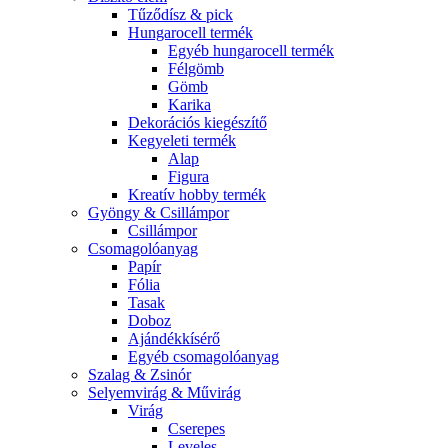
Tűződísz & pick
Hungarocell termék
Egyéb hungarocell termék
Félgömb
Gömb
Karika
Dekorációs kiegészítő
Kegyeleti termék
Alap
Figura
Kreatív hobby termék
Gyöngy & Csillámpor
Csillámpor
Csomagolóanyag
Papír
Fólia
Tasak
Doboz
Ajándékkísérő
Egyéb csomagolóanyag
Szalag & Zsinór
Selyemvirág & Művirág
Virág
Cserepes
Leveles