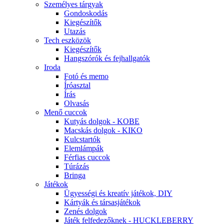
Személyes tárgyak
Gondoskodás
Kiegészítők
Utazás
Tech eszközök
Kiegészítők
Hangszórók és fejhallgatók
Iroda
Fotó és memo
Íróasztal
Írás
Olvasás
Menő cuccok
Kutyás dolgok - KOBE
Macskás dolgok - KIKO
Kulcstartók
Elemlámpák
Férfias cuccok
Túrázás
Bringa
Játékok
Ügyességi és kreatív játékok, DIY
Kártyák és társasjátékok
Zenés dolgok
Játék felfedezőknek - HUCKLEBERRY