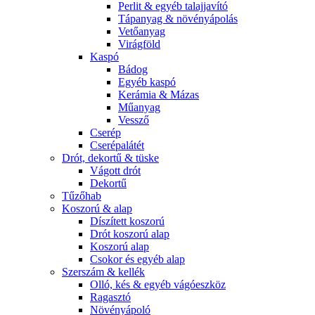
Perlit & egyéb talajjavító
Tápanyag & növényápolás
Vetőanyag
Virágföld
Kaspó
Bádog
Egyéb kaspó
Kerámia & Mázas
Műanyag
Vessző
Cserép
Cserépalátét
Drót, dekortű & tüske
Vágott drót
Dekortű
Tűzőhab
Koszorú & alap
Díszített koszorú
Drót koszorú alap
Koszorú alap
Csokor és egyéb alap
Szerszám & kellék
Olló, kés & egyéb vágóeszköz
Ragasztó
Növényápoló