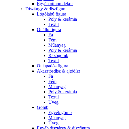
Egyéb otthon dekor
Dísztárgy & díszfigura
Lógólábú figura
Poly & kerámia
Textil
Önálló figura
Fa
Fém
Műanyag
Poly & kerámia
Rázógömb
Textil
Öntapadós figura
Akasztósdísz & ajtódísz
Fa
Fém
Műanyag
Poly & kerámia
Textil
Üveg
Gömb
Egyéb gömb
Műanyag
Üveg
Egyéb dísztárgy & díszfigura