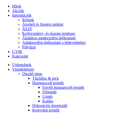
Hírek
Akciók
Információk
Rólunk
Átvételi és fizetési módok
ÁSZF
Kedvezmény- és árazási rendszer
Általános adatkezelési tájékoztató
Adatkezelési tájékoztató a hírlevelekhez
Pályázat
GYIK
Kapcsolat
Újdonságok
Virágkötészet
Díszítő elem
Tűződísz & pick
Hungarocell termék
Egyéb hungarocell termék
Félgömb
Gömb
Karika
Dekorációs kiegészítő
Kegyeleti termék