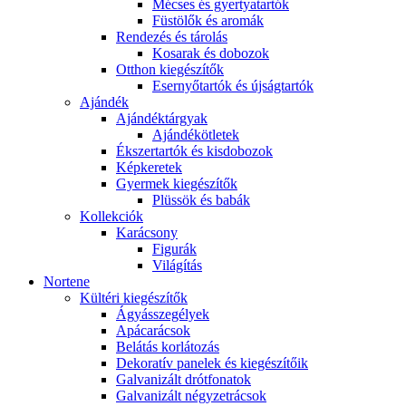
Mécses és gyertyatartók
Füstölők és aromák
Rendezés és tárolás
Kosarak és dobozok
Otthon kiegészítők
Esernyőtartók és újságtartók
Ajándék
Ajándéktárgyak
Ajándékötletek
Ékszertartók és kisdobozok
Képkeretek
Gyermek kiegészítők
Plüssök és babák
Kollekciók
Karácsony
Figurák
Világítás
Nortene
Kültéri kiegészítők
Ágyásszegélyek
Apácarácsok
Belátás korlátozás
Dekoratív panelek és kiegészítőik
Galvanizált drótfonatok
Galvanizált négyzetrácsok