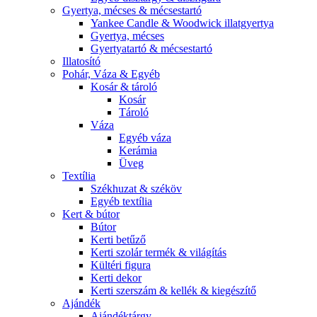
Gyertya, mécses & mécsestartó
Yankee Candle & Woodwick illatgyertya
Gyertya, mécses
Gyertyatartó & mécsestartó
Illatosító
Pohár, Váza & Egyéb
Kosár & tároló
Kosár
Tároló
Váza
Egyéb váza
Kerámia
Üveg
Textília
Székhuzat & széköv
Egyéb textília
Kert & bútor
Bútor
Kerti betűző
Kerti szolár termék & világítás
Kültéri figura
Kerti dekor
Kerti szerszám & kellék & kiegészítő
Ajándék
Ajándéktárgy