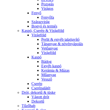
Pozsgás
Virágos
Fenyő
Fenyőfa
Szárazvirág
Bogyó és termés
Kaspó, Cserép & Virágföld
Virágföld
Perlit & egyéb talajjavító
Tápanyag & növényápolás
Vetőanyag
Virágföld
Kaspó
Bádog
Egyéb kaspó
Kerámia & Mázas
Műanyag
Vessző
Cserép
Cserépalátét
Drót, dekortű & tüske
Vágott drót
Dekortű
Tűzőhab