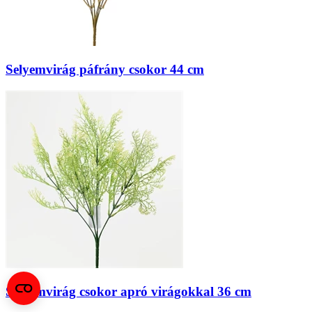
Selyemvirág páfrány csokor 44 cm
Selyemvirág csokor apró virágokkal 36 cm