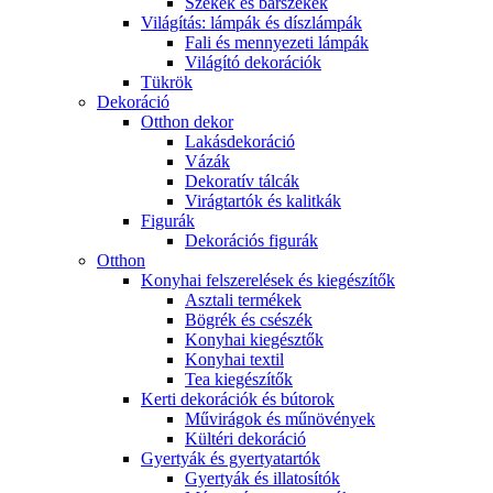
Székek és bárszékek
Világítás: lámpák és díszlámpák
Fali és mennyezeti lámpák
Világító dekorációk
Tükrök
Dekoráció
Otthon dekor
Lakásdekoráció
Vázák
Dekoratív tálcák
Virágtartók és kalitkák
Figurák
Dekorációs figurák
Otthon
Konyhai felszerelések és kiegészítők
Asztali termékek
Bögrék és csészék
Konyhai kiegésztők
Konyhai textil
Tea kiegészítők
Kerti dekorációk és bútorok
Művirágok és műnövények
Kültéri dekoráció
Gyertyák és gyertyatartók
Gyertyák és illatosítók