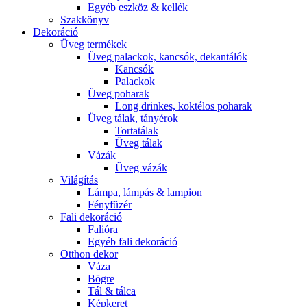
Egyéb eszköz & kellék
Szakkönyv
Dekoráció
Üveg termékek
Üveg palackok, kancsók, dekantálók
Kancsók
Palackok
Üveg poharak
Long drinkes, koktélos poharak
Üveg tálak, tányérok
Tortatálak
Üveg tálak
Vázák
Üveg vázák
Világítás
Lámpa, lámpás & lampion
Fényfüzér
Fali dekoráció
Falióra
Egyéb fali dekoráció
Otthon dekor
Váza
Bögre
Tál & tálca
Képkeret