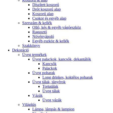
Koszorú & alap
Díszített koszorú
Drót koszorú alap
Koszorú alap
Csokor és egyéb alap
Szerszám & kellék
Olló, kés & egyéb vágóeszköz
Ragasztó
Növényápoló
Egyéb eszköz & kellék
Szakkönyv
Dekoráció
Üveg termékek
Üveg palackok, kancsók, dekantálók
Kancsók
Palackok
Üveg poharak
Long drinkes, koktélos poharak
Üveg tálak, tányérok
Tortatálak
Üveg tálak
Vázák
Üveg vázák
Világítás
Lámpa, lámpás & lampion