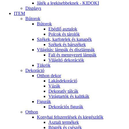
Játék a legkisebbeknek - KIDOKI
Displays
ITEM
Bútorok
Bútorok
Ebédlő asztalok
Polcok és tárolók
Székek, karfotelek és kanapék
Székek és bárszékek
Világítás: lámpák és díszlámpák
Fali és mennyezeti lámpák
Világító dekorációk
Tükrök
Dekoráció
Otthon dekor
Lakásdekoráció
Vázák
Dekoratív tálcák
Virágtartók és kalitkák
Figurák
Dekorációs figurák
Otthon
Konyhai felszerelések és kiegészítők
Asztali termékek
Bögrék és csészék