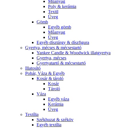
Műanyag
Poly & kerámia
Textil
Üveg
Gömb
Egyéb gömb
Műanyag
Üveg
Egyéb dísztárgy & díszfigura
Gyertya, mécses & mécsestartó
Yankee Candle & Woodwick illatgyertya
Gyertya, mécses
Gyertyatartó & mécsestartó
Illatosító
Pohár, Váza & Egyéb
Kosár & tároló
Kosár
Tároló
Váza
Egyéb váza
Kerámia
Üveg
Textília
Székhuzat & széköv
Egyéb textília