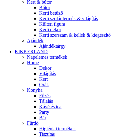
Kert & bútor
Bútor
Kerti betűző
Kerti szolár termék & világítás
Kültéri figura
Kerti dekor
Kerti szerszám & kellék & kiegészítő
Ajándék
Ajándéktárgy
KIKKERLAND
Napelemes termékek
Home
Dekor
Világítás
Kert
Órák
Konyha
Főzés
Tálalás
Kávé és tea
Party
Bár
Fürdő
Higiéniai termékek
Tisztítás