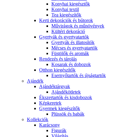
Konyhai kiegésztők
Konyhai textil
Tea kiegészítők
Kerti dekorációk és bútorok
Művirágok és műnövények
Kültéri dekoráció
Gyertyák és gyertyatartók
Gyertyák és illatosítók
Mécses és gyertyatartók
Füstölők és aromák
Rendezés és tárolás
Kosarak és dobozok
Otthon kiegészítők
Esernyőtartók és újságtartók
Ajándék
Ajándéktárgyak
Ajándékötletek
Ékszertartók és kisdobozok
Képkeretek
Gyermek kiegészítők
Plüssök és babák
Kollekciók
Karácsony
Figurák
Világítás