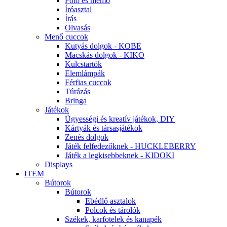
Fotó és memo
Íróasztal
Írás
Olvasás
Menő cuccok
Kutyás dolgok - KOBE
Macskás dolgok - KIKO
Kulcstartók
Elemlámpák
Férfias cuccok
Túrázás
Bringa
Játékok
Ügyességi és kreatív játékok, DIY
Kártyák és társasjátékok
Zenés dolgok
Játék felfedezőknek - HUCKLEBERRY
Játék a legkisebbeknek - KIDOKI
Displays
ITEM
Bútorok
Bútorok
Ebédlő asztalok
Polcok és tárolók
Székek, karfotelek és kanapék