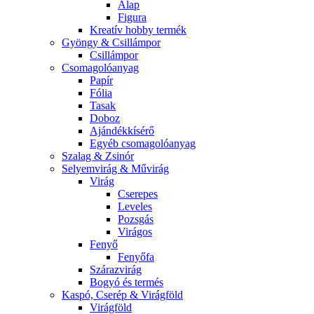
Alap
Figura
Kreatív hobby termék
Gyöngy & Csillámpor
Csillámpor
Csomagolóanyag
Papír
Fólia
Tasak
Doboz
Ajándékkísérő
Egyéb csomagolóanyag
Szalag & Zsinór
Selyemvirág & Művirág
Virág
Cserepes
Leveles
Pozsgás
Virágos
Fenyő
Fenyőfa
Szárazvirág
Bogyó és termés
Kaspó, Cserép & Virágföld
Virágföld