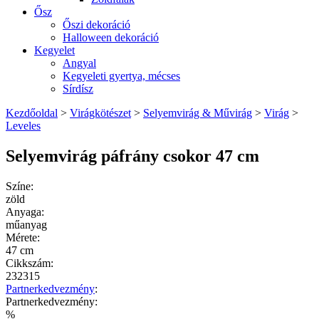
Ősz
Őszi dekoráció
Halloween dekoráció
Kegyelet
Angyal
Kegyeleti gyertya, mécses
Sírdísz
Kezdőoldal
>
Virágkötészet
>
Selyemvirág & Művirág
>
Virág
>
Leveles
Selyemvirág páfrány csokor 47 cm
Színe:
zöld
Anyaga:
műanyag
Mérete:
47 cm
Cikkszám:
232315
Partnerkedvezmény
:
Partnerkedvezmény:
%