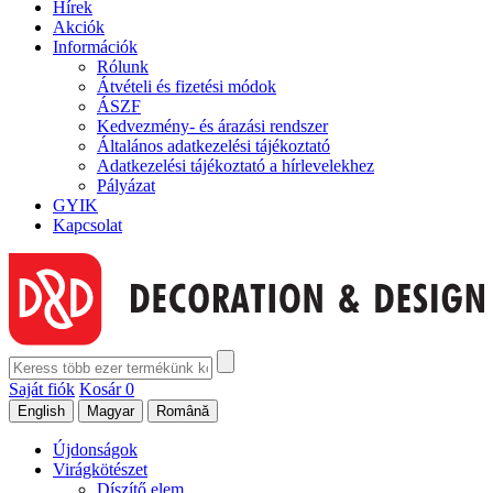
Hírek
Akciók
Információk
Rólunk
Átvételi és fizetési módok
ÁSZF
Kedvezmény- és árazási rendszer
Általános adatkezelési tájékoztató
Adatkezelési tájékoztató a hírlevelekhez
Pályázat
GYIK
Kapcsolat
Saját fiók
Kosár
0
Újdonságok
Virágkötészet
Díszítő elem