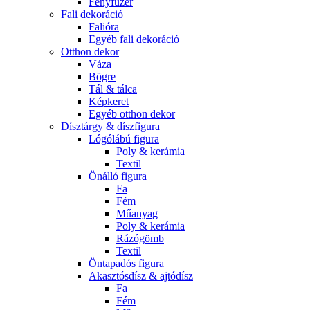
Fényfüzér
Fali dekoráció
Falióra
Egyéb fali dekoráció
Otthon dekor
Váza
Bögre
Tál & tálca
Képkeret
Egyéb otthon dekor
Dísztárgy & díszfigura
Lógólábú figura
Poly & kerámia
Textil
Önálló figura
Fa
Fém
Műanyag
Poly & kerámia
Rázógömb
Textil
Öntapadós figura
Akasztósdísz & ajtódísz
Fa
Fém