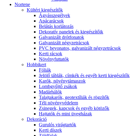
Nortene
Kültéri kiegészítők
Ágyásszegélyek
Apácarácsok
Belátás korlátozás
Dekoratív panelek és kiegészítőik
Galvanizált drótfonatok
Galvanizált négyzetrácsok
PVC bevonatos, galvanizált négyzetrácsok
Kerti rácsok
Növényfuttatók
Hobbikert
Fóliák
Jelölő táblák, címkék és egyéb kerti kiegészítők
Karók, növénytámaszok
Lombgyűjtő zsákok
Madárhálók
Talajtakarók, geotextíliák és rögzítők
Téli növényvédelem
Zsinegek, kapcsok és egyéb kötözők
Hajtatók és mini üvegházak
Dekoráció
Gurulós virágtartók
Kerti díszek
Zöldfalak