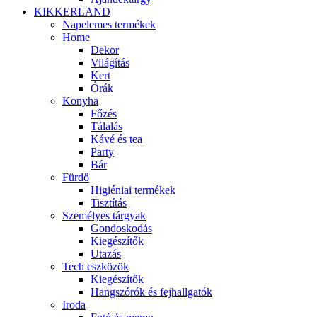
KIKKERLAND
Napelemes termékek
Home
Dekor
Világítás
Kert
Órák
Konyha
Főzés
Tálalás
Kávé és tea
Party
Bár
Fürdő
Higiéniai termékek
Tisztítás
Személyes tárgyak
Gondoskodás
Kiegészítők
Utazás
Tech eszközök
Kiegészítők
Hangszórók és fejhallgatók
Iroda