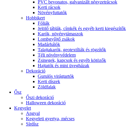
PVC bevonatos, galvanizált négyzetrácsok
Kerti rácsok
Növényfuttatók
Hobbikert
Fóliák
Jelölő táblák, címkék és egyéb kerti kiegészítők
Karók, növénytámaszok
Lombgyűjtő zsákok
Madárhálók
Talajtakarók, geotextíliák és rögzítők
Téli növényvédelem
Zsinegek, kapcsok és egyéb kötözők
Hajtatók és mini üvegházak
Dekoráció
Gurulós virágtartók
Kerti díszek
Zöldfalak
Ősz
Őszi dekoráció
Halloween dekoráció
Kegyelet
Angyal
Kegyeleti gyertya, mécses
Sírdísz