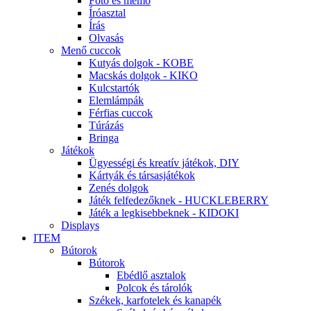
Fotó és memo
Íróasztal
Írás
Olvasás
Menő cuccok
Kutyás dolgok - KOBE
Macskás dolgok - KIKO
Kulcstartók
Elemlámpák
Férfias cuccok
Túrázás
Bringa
Játékok
Ügyességi és kreatív játékok, DIY
Kártyák és társasjátékok
Zenés dolgok
Játék felfedezőknek - HUCKLEBERRY
Játék a legkisebbeknek - KIDOKI
Displays
ITEM
Bútorok
Bútorok
Ebédlő asztalok
Polcok és tárolók
Székek, karfotelek és kanapék