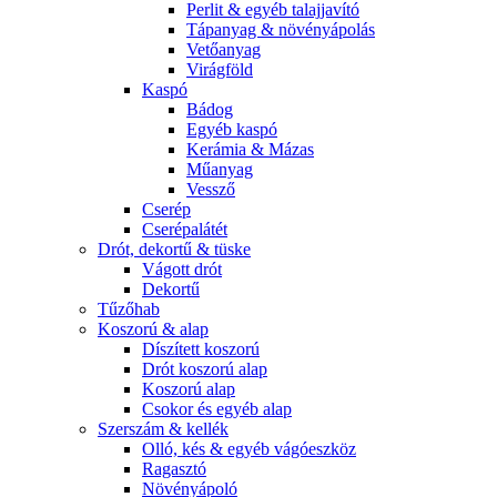
Perlit & egyéb talajjavító
Tápanyag & növényápolás
Vetőanyag
Virágföld
Kaspó
Bádog
Egyéb kaspó
Kerámia & Mázas
Műanyag
Vessző
Cserép
Cserépalátét
Drót, dekortű & tüske
Vágott drót
Dekortű
Tűzőhab
Koszorú & alap
Díszített koszorú
Drót koszorú alap
Koszorú alap
Csokor és egyéb alap
Szerszám & kellék
Olló, kés & egyéb vágóeszköz
Ragasztó
Növényápoló