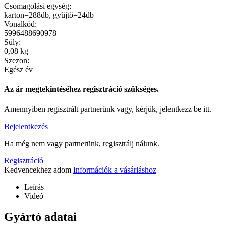
Csomagolási egység:
karton=288db, gyűjtő=24db
Vonalkód:
5996488690978
Súly:
0,08 kg
Szezon:
Egész év
Az ár megtekintéséhez regisztráció szükséges.
Amennyiben regisztrált partnerünk vagy, kérjük, jelentkezz be itt.
Bejelentkezés
Ha még nem vagy partnerünk, regisztrálj nálunk.
Regisztráció
Kedvencekhez adom
Információk a vásárláshoz
Leírás
Videó
Gyártó adatai