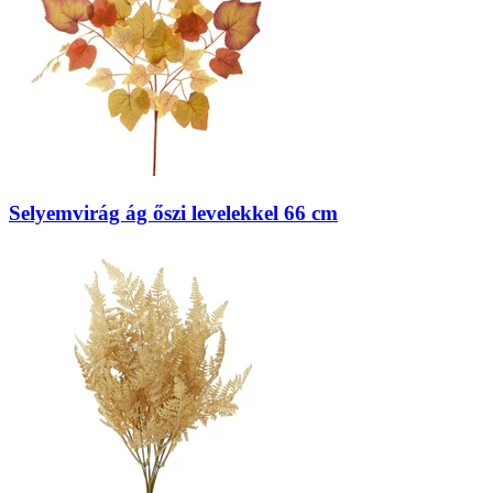
Selyemvirág ág őszi levelekkel 66 cm