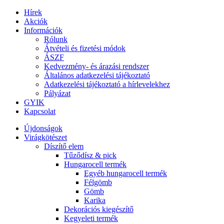
Hírek
Akciók
Információk
Rólunk
Átvételi és fizetési módok
ÁSZF
Kedvezmény- és árazási rendszer
Általános adatkezelési tájékoztató
Adatkezelési tájékoztató a hírlevelekhez
Pályázat
GYIK
Kapcsolat
Újdonságok
Virágkötészet
Díszítő elem
Tűződísz & pick
Hungarocell termék
Egyéb hungarocell termék
Félgömb
Gömb
Karika
Dekorációs kiegészítő
Kegyeleti termék