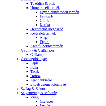
Tűződísz & pick
Hungarocell termék
Egyéb hungarocell termék
Félgömb
Gömb
Karika
Dekorációs kiegészítő
Kegyeleti termék
Alap
Figura
Kreatív hobby termék
Gyöngy & Csillámpor
Csillámpor
Csomagolóanyag
Papír
Fólia
Tasak
Doboz
Ajándékkísérő
Egyéb csomagolóanyag
Szalag & Zsinór
Selyemvirág & Művirág
Virág
Cserepes
Leveles