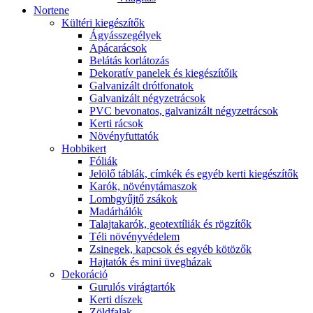
Nortene
Kültéri kiegészítők
Ágyásszegélyek
Apácarácsok
Belátás korlátozás
Dekoratív panelek és kiegészítőik
Galvanizált drótfonatok
Galvanizált négyzetrácsok
PVC bevonatos, galvanizált négyzetrácsok
Kerti rácsok
Növényfuttatók
Hobbikert
Fóliák
Jelölő táblák, címkék és egyéb kerti kiegészítők
Karók, növénytámaszok
Lombgyűjtő zsákok
Madárhálók
Talajtakarók, geotextíliák és rögzítők
Téli növényvédelem
Zsinegek, kapcsok és egyéb kötözők
Hajtatók és mini üvegházak
Dekoráció
Gurulós virágtartók
Kerti díszek
Zöldfalak