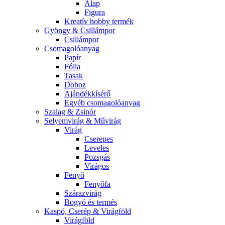
Alap
Figura
Kreatív hobby termék
Gyöngy & Csillámpor
Csillámpor
Csomagolóanyag
Papír
Fólia
Tasak
Doboz
Ajándékkísérő
Egyéb csomagolóanyag
Szalag & Zsinór
Selyemvirág & Művirág
Virág
Cserepes
Leveles
Pozsgás
Virágos
Fenyő
Fenyőfa
Szárazvirág
Bogyó és termés
Kaspó, Cserép & Virágföld
Virágföld