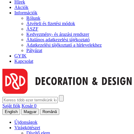
Hírek
Akciók
Információk
Rólunk
Átvételi és fizetési módok
ÁSZF
Kedvezmény- és árazási rendszer
Általános adatkezelési tájékoztató
Adatkezelési tájékoztató a hírlevelekhez
Pályázat
GYIK
Kapcsolat
Saját fiók
Kosár
0
Újdonságok
Virágkötészet
Díszítő elem