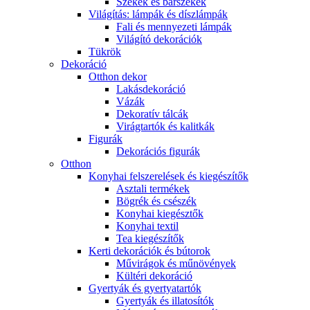
Székek és bárszékek
Világítás: lámpák és díszlámpák
Fali és mennyezeti lámpák
Világító dekorációk
Tükrök
Dekoráció
Otthon dekor
Lakásdekoráció
Vázák
Dekoratív tálcák
Virágtartók és kalitkák
Figurák
Dekorációs figurák
Otthon
Konyhai felszerelések és kiegészítők
Asztali termékek
Bögrék és csészék
Konyhai kiegésztők
Konyhai textil
Tea kiegészítők
Kerti dekorációk és bútorok
Művirágok és műnövények
Kültéri dekoráció
Gyertyák és gyertyatartók
Gyertyák és illatosítók