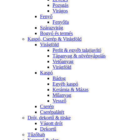
Pozsgás
Virágos
Fenyő
Fenyőfa
Szárazvirág
Bogyó és termés
Kaspó, Cserép & Virágföld
Virágföld
Perlit & egyéb talajjavító
Tápanyag & növényápolás
Vetőanyag
Virágföld
Kaspó
Bádog
Egyéb kaspó
Kerámia & Mázas
Műanyag
Vessző
Cserép
Cserépalátét
Drót, dekortű & tüske
Vágott drót
Dekortű
Tűzőhab