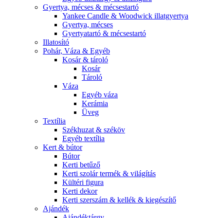
Gyertya, mécses & mécsestartó
Yankee Candle & Woodwick illatgyertya
Gyertya, mécses
Gyertyatartó & mécsestartó
Illatosító
Pohár, Váza & Egyéb
Kosár & tároló
Kosár
Tároló
Váza
Egyéb váza
Kerámia
Üveg
Textília
Székhuzat & széköv
Egyéb textília
Kert & bútor
Bútor
Kerti betűző
Kerti szolár termék & világítás
Kültéri figura
Kerti dekor
Kerti szerszám & kellék & kiegészítő
Ajándék
Ajándéktárgy