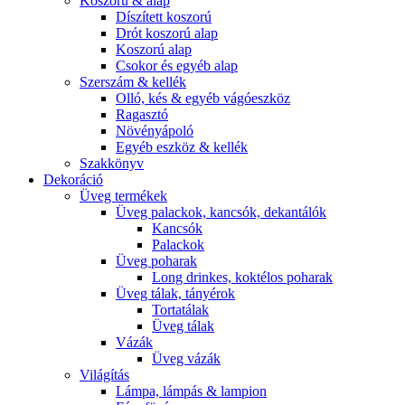
Koszorú & alap
Díszített koszorú
Drót koszorú alap
Koszorú alap
Csokor és egyéb alap
Szerszám & kellék
Olló, kés & egyéb vágóeszköz
Ragasztó
Növényápoló
Egyéb eszköz & kellék
Szakkönyv
Dekoráció
Üveg termékek
Üveg palackok, kancsók, dekantálók
Kancsók
Palackok
Üveg poharak
Long drinkes, koktélos poharak
Üveg tálak, tányérok
Tortatálak
Üveg tálak
Vázák
Üveg vázák
Világítás
Lámpa, lámpás & lampion