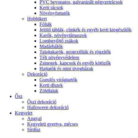
PVC bevonatos, galvanizált négyzetrácsok
Kerti rácsok
Növényfuttatók
Hobbikert
Fóliák
Jelölő táblák, címkék és egyéb kerti kiegészítők
Karók, növénytámaszok
Lombgyűjtő zsákok
Madárhálók
Talajtakarók, geotextíliák és rögzítők
Téli növényvédelem
Zsinegek, kapcsok és egyéb kötözők
Hajtatók és mini üvegházak
Dekoráció
Gurulós virágtartók
Kerti díszek
Zöldfalak
Ősz
Őszi dekoráció
Halloween dekoráció
Kegyelet
Angyal
Kegyeleti gyertya, mécses
Sírdísz