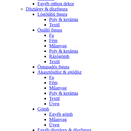
Egyéb otthon dekor
Dísztárgy & díszfigura
Lógólábú figura
Poly & kerámia
Textil
Önálló figura
Fa
Fém
Műanyag
Poly & kerámia
Rázógömb
Textil
Öntapadós figura
Akasztósdísz & ajtódísz
Fa
Fém
Műanyag
Poly & kerámia
Textil
Üveg
Gömb
Egyéb gömb
Műanyag
Üveg
Egyéb dísztárgy & díszfigura