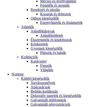
Mécses és gyertyatartók
Füstölők és aromák
Rendezés és tárolás
Kosarak és dobozok
Otthon kiegészítők
Esernyőtartók és újságtartók
Ajándék
Ajándéktárgyak
Ajándékötletek
Ékszertartók és kisdobozok
Képkeretek
Gyermek kiegészítők
Plüssök és babák
Kollekciók
Karácsony
Figurák
Világítás
Nortene
Kültéri kiegészítők
Ágyásszegélyek
Apácarácsok
Belátás korlátozás
Dekoratív panelek és kiegészítőik
Galvanizált drótfonatok
Galvanizált négyzetrácsok