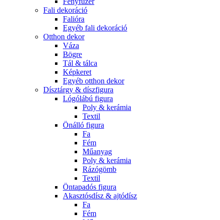
Fényfüzér
Fali dekoráció
Falióra
Egyéb fali dekoráció
Otthon dekor
Váza
Bögre
Tál & tálca
Képkeret
Egyéb otthon dekor
Dísztárgy & díszfigura
Lógólábú figura
Poly & kerámia
Textil
Önálló figura
Fa
Fém
Műanyag
Poly & kerámia
Rázógömb
Textil
Öntapadós figura
Akasztósdísz & ajtódísz
Fa
Fém