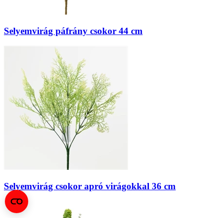
Selyemvirág páfrány csokor 44 cm
Selyemvirág csokor apró virágokkal 36 cm