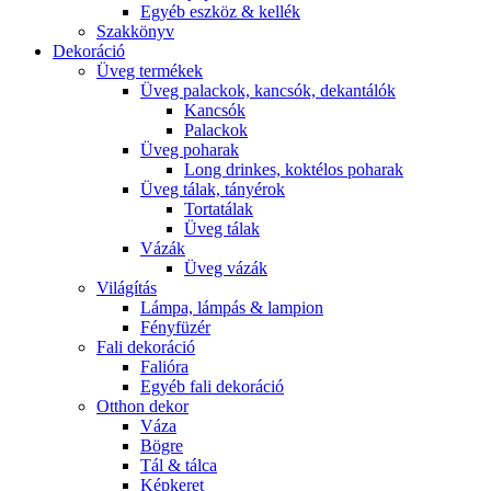
Egyéb eszköz & kellék
Szakkönyv
Dekoráció
Üveg termékek
Üveg palackok, kancsók, dekantálók
Kancsók
Palackok
Üveg poharak
Long drinkes, koktélos poharak
Üveg tálak, tányérok
Tortatálak
Üveg tálak
Vázák
Üveg vázák
Világítás
Lámpa, lámpás & lampion
Fényfüzér
Fali dekoráció
Falióra
Egyéb fali dekoráció
Otthon dekor
Váza
Bögre
Tál & tálca
Képkeret