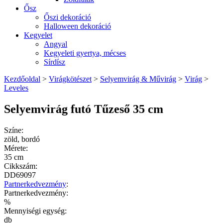
Ősz
Őszi dekoráció
Halloween dekoráció
Kegyelet
Angyal
Kegyeleti gyertya, mécses
Sírdísz
Kezdőoldal
>
Virágkötészet
>
Selyemvirág & Művirág
>
Virág
>
Leveles
Selyemvirág futó Tűzeső 35 cm
Színe:
zöld, bordó
Mérete:
35 cm
Cikkszám:
DD69097
Partnerkedvezmény
:
Partnerkedvezmény:
%
Mennyiségi egység:
db