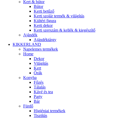
Kert & bútor
Bútor
Kerti betűző
Kerti szolár termék & világítás
Kültéri figura
Kerti dekor
Kerti szerszám & kellék & kiegészítő
Ajándék
Ajándéktárgy
KIKKERLAND
Napelemes termékek
Home
Dekor
Világítás
Kert
Órák
Konyha
Főzés
Tálalás
Kávé és tea
Party
Bár
Fürdő
Higiéniai termékek
Tisztítás