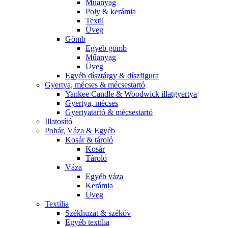
Műanyag
Poly & kerámia
Textil
Üveg
Gömb
Egyéb gömb
Műanyag
Üveg
Egyéb dísztárgy & díszfigura
Gyertya, mécses & mécsestartó
Yankee Candle & Woodwick illatgyertya
Gyertya, mécses
Gyertyatartó & mécsestartó
Illatosító
Pohár, Váza & Egyéb
Kosár & tároló
Kosár
Tároló
Váza
Egyéb váza
Kerámia
Üveg
Textília
Székhuzat & széköv
Egyéb textília