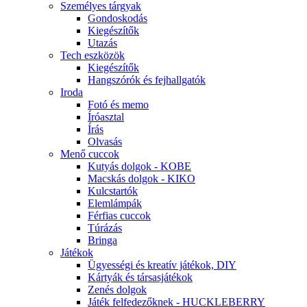
Személyes tárgyak
Gondoskodás
Kiegészítők
Utazás
Tech eszközök
Kiegészítők
Hangszórók és fejhallgatók
Iroda
Fotó és memo
Íróasztal
Írás
Olvasás
Menő cuccok
Kutyás dolgok - KOBE
Macskás dolgok - KIKO
Kulcstartók
Elemlámpák
Férfias cuccok
Túrázás
Bringa
Játékok
Ügyességi és kreatív játékok, DIY
Kártyák és társasjátékok
Zenés dolgok
Játék felfedezőknek - HUCKLEBERRY