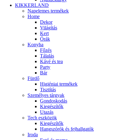
KIKKERLAND
Napelemes termékek
Home
Dekor
Világítás
Kert
Órák
Konyha
Főzés
Tálalás
Kávé és tea
Party
Bár
Fürdő
Higiéniai termékek
Tisztítás
Személyes tárgyak
Gondoskodás
Kiegészítők
Utazás
Tech eszközök
Kiegészítők
Hangszórók és fejhallgatók
Iroda