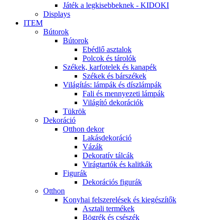
Játék a legkisebbeknek - KIDOKI
Displays
ITEM
Bútorok
Bútorok
Ebédlő asztalok
Polcok és tárolók
Székek, karfotelek és kanapék
Székek és bárszékek
Világítás: lámpák és díszlámpák
Fali és mennyezeti lámpák
Világító dekorációk
Tükrök
Dekoráció
Otthon dekor
Lakásdekoráció
Vázák
Dekoratív tálcák
Virágtartók és kalitkák
Figurák
Dekorációs figurák
Otthon
Konyhai felszerelések és kiegészítők
Asztali termékek
Bögrék és csészék