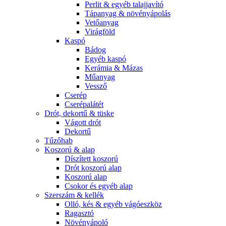
Perlit & egyéb talajjavító
Tápanyag & növényápolás
Vetőanyag
Virágföld
Kaspó
Bádog
Egyéb kaspó
Kerámia & Mázas
Műanyag
Vessző
Cserép
Cserépalátét
Drót, dekortű & tüske
Vágott drót
Dekortű
Tűzőhab
Koszorú & alap
Díszített koszorú
Drót koszorú alap
Koszorú alap
Csokor és egyéb alap
Szerszám & kellék
Olló, kés & egyéb vágóeszköz
Ragasztó
Növényápoló