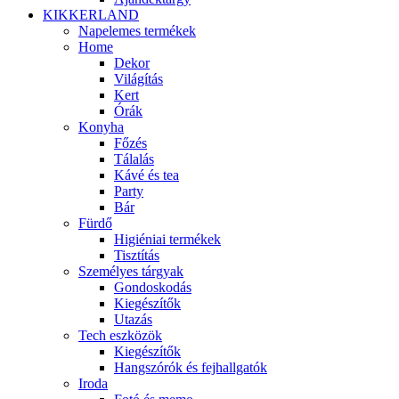
KIKKERLAND
Napelemes termékek
Home
Dekor
Világítás
Kert
Órák
Konyha
Főzés
Tálalás
Kávé és tea
Party
Bár
Fürdő
Higiéniai termékek
Tisztítás
Személyes tárgyak
Gondoskodás
Kiegészítők
Utazás
Tech eszközök
Kiegészítők
Hangszórók és fejhallgatók
Iroda