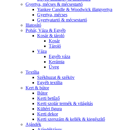
Gyertya, mécses & mécsestartó
Yankee Candle & Woodwick illatgyertya
Gyertya, mécses
Gyertyatartó & mécsestartó
Illatosító
Pohár, Váza & Egyéb
Kosár & tároló
Kosár
Tároló
Váza
Egyéb váza
Kerámia
Üveg
Textília
Székhuzat & széköv
Egyéb textília
Kert & bútor
Bútor
Kerti betűző
Kerti szolár termék & világítás
Kültéri figura
Kerti dekor
Kerti szerszám & kellék & kiegészítő
Ajándék
Ajándéktárgy