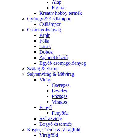
Alap
Figura
Kreatív hobby termék
Gyöngy & Csillámpor
Csillámpor
Csomagolóanyag
Papír
Fólia
Tasak
Doboz
Ajándékkísérő
Egyéb csomagolóanyag
Szalag & Zsinór
Selyemvirág & Művirág
Virág
Cserepes
Leveles
Pozsgás
Virágos
Fenyő
Fenyőfa
Szárazvirág
Bogyó és termés
Kaspó, Cserép & Virágföld
Virágföld