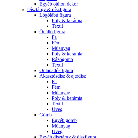
Egyéb otthon dekor
Dísztárgy & díszfigura
Lógólábú figura
Poly & kerámia
Textil
Önálló figura
Fa
Fém
Műanyag
Poly & kerámia
Rázógömb
Textil
Öntapadós figura
Akasztósdísz & ajtódísz
Fa
Fém
Műanyag
Poly & kerámia
Textil
Üveg
Gömb
Egyéb gömb
Műanyag
Üveg
Egyéb dísztárgy & díszfigura