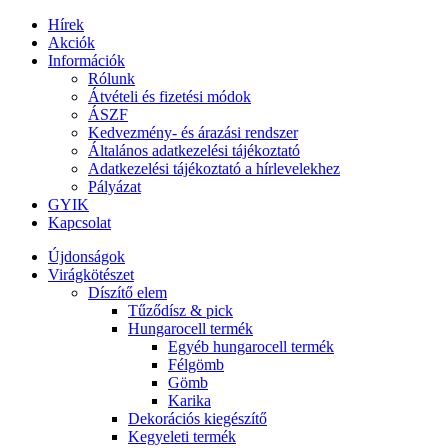
Hírek
Akciók
Információk
Rólunk
Átvételi és fizetési módok
ÁSZF
Kedvezmény- és árazási rendszer
Általános adatkezelési tájékoztató
Adatkezelési tájékoztató a hírlevelekhez
Pályázat
GYIK
Kapcsolat
Újdonságok
Virágkötészet
Díszítő elem
Tűződísz & pick
Hungarocell termék
Egyéb hungarocell termék
Félgömb
Gömb
Karika
Dekorációs kiegészítő
Kegyeleti termék