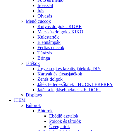
Fotó és memo
Íróasztal
Írás
Olvasás
Menő cuccok
Kutyás dolgok - KOBE
Macskás dolgok - KIKO
Kulcstartók
Elemlámpák
Férfias cuccok
Túrázás
Bringa
Játékok
Ügyességi és kreatív játékok, DIY
Kártyák és társasjátékok
Zenés dolgok
Játék felfedezőknek - HUCKLEBERRY
Játék a legkisebbeknek - KIDOKI
Displays
ITEM
Bútorok
Bútorok
Ebédlő asztalok
Polcok és tárolók
Üvegtartók