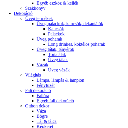
Egyéb eszköz & kellék
Szakkönyv
Dekoráció
Üveg termékek
Üveg palackok, kancsók, dekantálók
Kancsók
Palackok
Üveg poharak
Long drinkes, koktélos poharak
Üveg tálak, tányérok
Tortatálak
Üveg tálak
Vázák
Üveg vázák
Világítás
Lámpa, lámpás & lampion
Fényfüzér
Fali dekoráció
Falióra
Egyéb fali dekoráció
Otthon dekor
Váza
Bögre
Tál & tálca
Képkeret